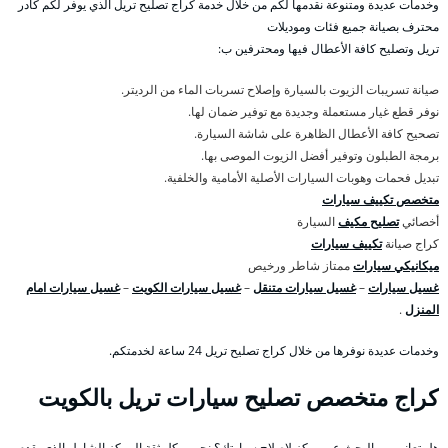
وخدمات عديدة ومتنوعة نقدمها لكم من خلال خدمة كراج تصليح تريل الذي يوفر لكم كادر
محترف بصيانة جميع فئات وموديلات
تريل وتصليح كافة الأعطال فيها ومحترفين ب:
صيانة تسريبات الزيوت بالسيارة وإصلاح تسربات الماء من الرديتر.
نوفر قطع غيار مستعملة وجديدة مع توفير ضمان لها.
تصحيح كافة الأعطال الظاهرة على شاشة السيارة.
برمجة الطبلون وتوفير أفضل الزيوت الموصى بها.
تبديل فحمات وهوبات السيارات الأصلية الأمامية والخلفية.
متخصص تكييف سيارات
أخصائي
تصليح مكيف
السيارة
كراج صيانة
تكييف سيارات
ميكانيكي سيارات
ممتاز شاطر ورخيص
غسيل سيارات
–
غسيل سيارات متنقل
–
غسيل سيارات الكويت
–
غسيل سيارات امام
المنزل
.
وخدمات عديدة نوفرها من خلال كراج تصليح تريل 24 ساعة لخدمتكم.
كراج متخصص تصليح سيارات تريل بالكويت
هل تعاني من البحث عن مركز لإصلاح سيارتك؟ نحن وبكل ثقة المركز الشامل الذي يقدم