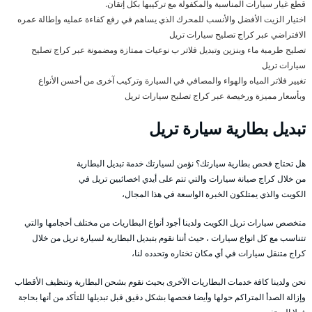
قطع غيار سيارات المناسبة والمكفولة مع تركيبها بكل إتقان.
اختيار الزيت الأفضل والأنسب للمحرك الذي يساهم في رفع كفاءة عمليه وإطالة عمره
الافتراضي عبر كراج تصليح سيارات تريل
تصليح طرمبة ماء وبنزين وتبديل فلاتر ب نوعيات ممتازة ومضمونة عبر كراج تصليح
سيارات تريل
تغيير فلاتر المياه والهواء والمصافي في السيارة وتركيب آخرى من أحسن الأنواع
وبأسعار مميزة ورخيصة عبر كراج تصليح سيارات تريل
تبديل بطارية سيارة تريل
هل تحتاج فحص بطارية سيارتك؟ نؤمن لسيارتك خدمة تبديل البطارية
من خلال كراج صيانة سيارات والتي تتم على أيدي اخصائيين تريل في
الكويت والذي يمتلكون الخبرة الواسعة في هذا المجال،
متخصص سيارات تريل الكويت ولدينا أجود أنواع البطاريات من مختلف أحجامها والتي
تتناسب مع كل انواع سيارات ، حيث أننا نقوم بتبديل البطارية لسيارة تريل من خلال
كراج متنقل سيارات في أي مكان تختاره وتحدده لنا،
نحن ولدينا كافة خدمات البطاريات الآخرى بحيث نقوم بشحن البطارية وتنظيف الأقطاب
وإزالة الصدأ المتراكم حولها وأيضا فحصها بشكل دقيق قبل تبديلها للتأكد من أنها بحاجة