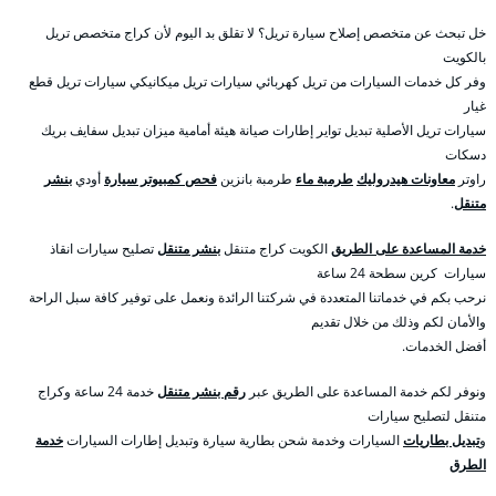
خل تبحث عن متخصص إصلاح سيارة تريل؟ لا تقلق بد اليوم لأن كراج متخصص تريل
بالكويت
وفر كل خدمات السيارات من تريل كهربائي سيارات تريل ميكانيكي سيارات تريل قطع
غيار
سيارات تريل الأصلية تبديل تواير إطارات صيانة هيئة أمامية ميزان تبديل سفايف بريك
دسكات
راوتر
معاونات هيدروليك
طرمبة ماء
طرمبة بانزين
فحص كمبيوتر سيارة
أودي
بنشر
متنقل
.
خدمة المساعدة على الطريق
الكويت كراج متنقل
بنشر متنقل
تصليح سيارات انقاذ
سيارات كرين سطحة 24 ساعة
نرحب بكم في خدماتنا المتعددة في شركتنا الرائدة ونعمل على توفير كافة سبل الراحة
والأمان لكم وذلك من خلال تقديم
أفضل الخدمات.
ونوفر لكم خدمة المساعدة على الطريق عبر
رقم بنشر متنقل
خدمة 24 ساعة وكراج
متنقل لتصليح سيارات
و
تبديل بطاريات
السيارات وخدمة شحن بطارية سيارة وتبديل إطارات السيارات
خدمة
الطرق