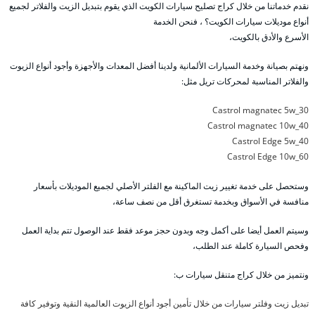
نقدم خدماتنا من خلال كراج تصليح سيارات الكويت الذي يقوم بتبديل الزيت والفلاتر لجميع
أنواع موديلات سيارات الكويت؟ ، فنحن الخدمة
الأسرع والأدق بالكويت،
ونهتم بصيانة وخدمة السيارات الألمانية ولدينا أفضل المعدات والأجهزة وأجود أنواع الزيوت
والفلاتر المناسبة لمحركات تريل مثل:
Castrol magnatec 5w_30
Castrol magnatec 10w_40
Castrol Edge 5w_40
Castrol Edge 10w_60
وستحصل على خدمة تغيير زيت الماكينة مع الفلتر الأصلي لجميع الموديلات بأسعار
منافسة في الأسواق وبخدمة تستغرق أقل من نصف ساعة،
وسيتم العمل أيضا على أكمل وجه وبدون حجز موعد فقط عند الوصول تتم بداية العمل
وفحص السيارة كاملة عند الطلب،
ونتميز من خلال كراج متنقل سيارات ب:
تبديل زيت وفلتر سيارات من خلال تأمين أجود أنواع الزيوت العالمية النقية وتوفير كافة