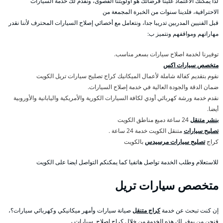
لذا يمكنك الاعتماد علينا فرضائك هو أولويتنا القصوى، ونقدم لك خدمة السيارات
الاحترافية، فلدينا سنوات من الخبرة المجمعة من
قبل الفنيين المدربين تدريبا جدا، ونتعامل مع أخصائي إصلاح السيارات المحترف لأننا نقدر
مهاراتهم ومواقفهم ونتميز ب:
توفيرنا لخدمة اصلاح سيارات بسعر مناسب.
متخصص سيارات اكس
نقوم بتقديم كفالة شاملة لأعمال الميكانيك كراج تصليح سيارات تريل الكويت
ضمان الدقة والجودة العالية في خدمة إصلاح السيارات.
نقدم خدمة ورشة كهربائي أودي لكافة السيارات الكورية والأمريكية واليابانية والأوروبية
أيضا.
بنشر متنقل
24 ساعة دميع مناطق الكويت
تصليح سيارات
متنقل الكويت خدمة 24 ساعة .
كراج
تصليح سيارات مرسيدس
بالكويت
للاستعلام وطلب الخدمة تواصل هاتفيا كما يمكنكم التواصل ايضا على الكويت
متخصص سيارات تريل
إن كنت تبحث عن خدمة
كراج متنقل
صيانة سيارات وأمهر ميكانيكي وكهربائي سيارات؟،
فنحن من يوفر لك هذه الخدمة من خلال كراج اصلاح سيارات ،