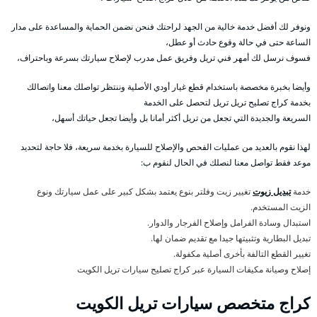
ونوفر لك أفضل خدمة خالية من الجهد لراحتك فنحن نضمن الحماية والمساعدة على مدار
الساعة حتى في حالة وقوع حادث أو عطل،
فسوف نرسل لك أمهر فني تريل وفريق عمل مدرب لإصلاح سيارتك بسرعة وباحتراف،
وأيضا بخبرة مخصصة باستخدام قطع غيار أودي الأصلية وننتظر تواصلك معنا واتصالك
بخدمة كراج تصليح تريل تريل لتحصل على الخدمة
السريعة والجديدة التي تجعل من تريل أكثر أمانا بل وأيضا تجعل حياتك أسهل،
لهذا نقوم بالعديد من عمليات الفحص والإصلاح للسيارة بخدمة سريعة، فلا حاجة لتحديد
موعد فقط تواصل معنا لنصلك في الحال لنقوم ب:
خدمة
تبديل زيوت
تغيير زيت وفلتر بنوع يعتمد بشكل كبير على عمل سيارتك ونوع
الزيت المستخدم.
استبدال وسادة الفرامل وإصلاح الفرجار والدوار.
تبديل البطارية وتثبيتها جيدا مع تقديم ضمان لها.
تغيير القطع التالفة بأخرى أصلية مكفولة.
إصلاح وصيانة مكيفات السيارة عبر كراج تصليح سيارات تريل الكويت
كراج متخصص سيارات تريل الكويت