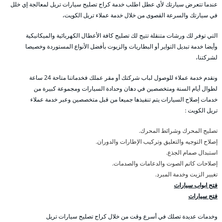
عندما تتعرض سيارتك لأي عطل اطلب خدمة كراج تصليح سيارات تريل لمعالجة إي خلل
في سيارتك والسرعة القصوى من خلال خدمة عملاء تريل الكويت،
التي توفر لك ورشات متنقلة تتيح لك تصليح كافة الأعطال الكهربائية والميكانيكية
وأيضا خدمة تبديل التواير أو البطاريات والزيوت بأفضل الأنواع المستوردة وخصيصا
لشركتنا،
ونقدم خدمة عملاء للوصول لباب شركتك أو مقر عملك فخدماتنا متاحة 24 ساعة
لطوال أيام السنة ومتخصصين في دهان وحدادة السيارات ومجموعة كبيرة من
خدمات إصلاح السيارات يتم تنفيذها جميعا من قبل متخصصين وعبر خدمة عملاء
تريل الكويت :
تصليح المحرك وشرائط المحرك.
إصلاح التوجيه والتعليق وتركيب الإطارات والدوران.
استبدال صمام الجذع.
إصلاحات كاتم الصوت والدعامات والصدمات.
تغيير الزيت وخدمة المبرد.
فتح ابواب سيارات
فتح سيارات
وخدمات عديدة تصلك في أسرع وقت من خلال كراج تصليح سيارات تريل