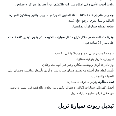
ولدينا أحدث الأجهزة في اصلاح سيارات والكشف عن أعطالها عبر كراج تصليح ،
ونحرص على إرضاء عملائنا بانتقاء الفنيين المهرة والمدربين والذين يمتلكون المهارة
العالية وأيضا الذوق الرفيع، فإن كنت
بحاجة لصيانة سيارتك أو تصليحها،
وفرنا هذه الخدمة من خلال كراج متنقل سيارات الكويت الذي يقوم بتوفير كافة خدماته
على مدار 24 ساعة في :
برمجة كمبيوتر تريل بجميع موديلاتها في الكويت.
تغيير زيت تريل بنوعية ممتازة.
وزن أذرعة أودي وتوضيب مكائن وجير قير اتوماتيك وعادي.
تأمين قطع غيار أصلية مع تقديم ضمان صيانة سيارة أودي بأسعار منافسة وضمان على
الصيانة والتوضيب.
تبديل بطارية
وتواير ب نوعيات ممتازة.
أفضل كهربائي سيارات لكافة الأعطال الكهربائية العادية والدقيقة في السيارة نؤمنه
من خلال كراج تصليح سيارات تريل
تبديل زيوت سيارة تريل