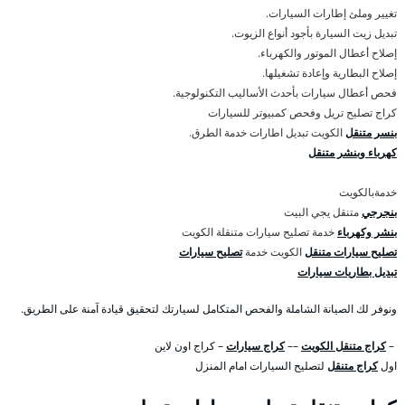
تغيير وملئ إطارات السيارات.
تبديل زيت السيارة بأجود أنواع الزيوت.
إصلاح أعطال الموتور والكهرباء.
إصلاح البطارية وإعادة تشغيلها.
فحص أعطال سيارات بأحدث الأساليب التكنولوجية.
كراج تصليح تريل وفحص كمبيوتر للسيارات
بنسر متنقل
الكويت تبديل اطارات خدمة الطرق.
كهرباء وبنشر متنقل
خدمةبالكويت
بنجرجي
متنقل يجي البيت
بنشر وكهرباء
خدمة تصليح سيارات متنقلة الكويت
تصليح سيارات متنقل
الكويت خدمة
تصليح سيارات
تبديل بطاريات سيارات
ونوفر لك الصيانة الشاملة والفحص المتكامل لسيارتك لتحقيق قيادة آمنة على الطريق.
–
كراج متنقل الكويت
––
كراج سيارات
– كراج اون لاين
اول
كراج متنقل
لتصليح السيارات امام المنزل