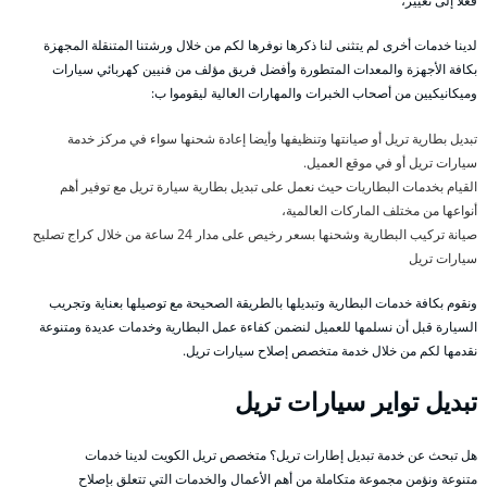
فعلا إلى تغيير،
لدينا خدمات أخرى لم يتثنى لنا ذكرها نوفرها لكم من خلال ورشتنا المتنقلة المجهزة
بكافة الأجهزة والمعدات المتطورة وأفضل فريق مؤلف من فنيين كهربائي سيارات
وميكانيكيين من أصحاب الخبرات والمهارات العالية ليقوموا ب:
تبديل بطارية تريل أو صيانتها وتنظيفها وأيضا إعادة شحنها سواء في مركز خدمة
سيارات تريل أو في موقع العميل.
القيام بخدمات البطاريات حيث نعمل على تبديل بطارية سيارة تريل مع توفير أهم
أنواعها من مختلف الماركات العالمية،
صيانة تركيب البطارية وشحنها بسعر رخيص على مدار 24 ساعة من خلال كراج تصليح
سيارات تريل
ونقوم بكافة خدمات البطارية وتبديلها بالطريقة الصحيحة مع توصيلها بعناية وتجريب
السيارة قبل أن نسلمها للعميل لنضمن كفاءة عمل البطارية وخدمات عديدة ومتنوعة
نقدمها لكم من خلال خدمة متخصص إصلاح سيارات تريل.
تبديل تواير سيارات تريل
هل تبحث عن خدمة تبديل إطارات تريل؟ متخصص تريل الكويت لدينا خدمات
متنوعة ونؤمن مجموعة متكاملة من أهم الأعمال والخدمات التي تتعلق بإصلاح