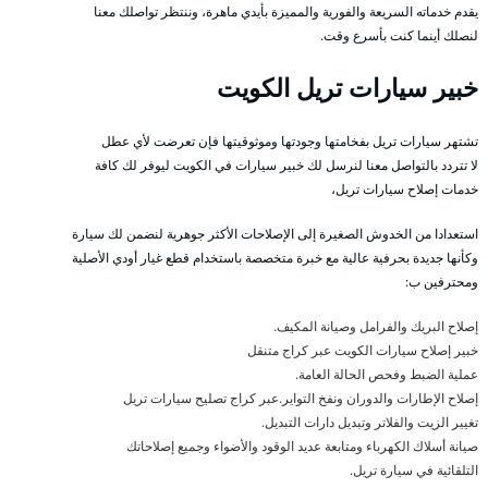
يقدم خدماته السريعة والفورية والمميزة بأيدي ماهرة، وننتظر تواصلك معنا
لنصلك أينما كنت بأسرع وقت.
خبير سيارات تريل الكويت
تشتهر سيارات تريل بفخامتها وجودتها وموثوقيتها فإن تعرضت لأي عطل
لا تتردد بالتواصل معنا لنرسل لك خبير سيارات في الكويت ليوفر لك كافة
خدمات إصلاح سيارات تريل،
استعدادا من الخدوش الصغيرة إلى الإصلاحات الأكثر جوهرية لنضمن لك سيارة
وكأنها جديدة بحرفية عالية مع خبرة متخصصة باستخدام قطع غيار أودي الأصلية
ومحترفين ب:
إصلاح البريك والفرامل وصيانة المكيف.
خبير إصلاح سيارات الكويت عبر كراج متنقل
عملية الضبط وفحص الحالة العامة.
إصلاح الإطارات والدوران ونفخ التواير.عبر كراج تصليح سيارات تريل
تغيير الزيت والفلاتر وتبديل دارات التبديل.
صيانة أسلاك الكهرباء ومتابعة عديد الوقود والأضواء وجميع إصلاحاتك
التلقائية في سيارة تريل.