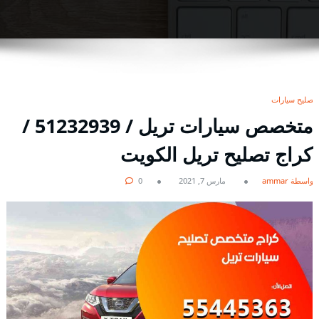
تصليح سيارات
متخصص سيارات تريل / 51232939‬ /
كراج تصليح تريل الكويت
بواسطة ammar
مارس 7, 2021
0