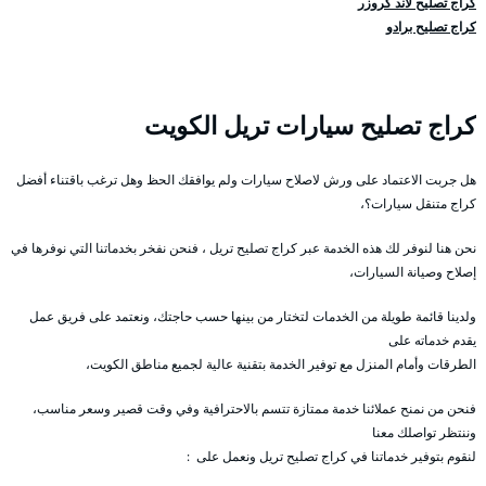
كراج تصليح لاند كروزر
كراج تصليح برادو
كراج تصليح سيارات تريل الكويت
هل جربت الاعتماد على ورش لاصلاح سيارات ولم يوافقك الحظ وهل ترغب باقتناء أفضل
كراج متنقل سيارات؟،
نحن هنا لنوفر لك هذه الخدمة عبر كراج تصليح تريل ، فنحن نفخر بخدماتنا التي نوفرها في
إصلاح وصيانة السيارات،
ولدينا قائمة طويلة من الخدمات لتختار من بينها حسب حاجتك، ونعتمد على فريق عمل
يقدم خدماته على
الطرقات وأمام المنزل مع توفير الخدمة بتقنية عالية لجميع مناطق الكويت،
فنحن من نمنح عملائنا خدمة ممتازة تتسم بالاحترافية وفي وقت قصير وسعر مناسب،
وننتظر تواصلك معنا
لنقوم بتوفير خدماتنا في كراج تصليح تريل ونعمل على :