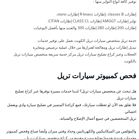
توفير كافة أنواع التواير منها :
إطارات classes B ،إطارات R-knacc إطارات viano.
تواير إطارات AMGGT إطارات CLASS CL إطارات CITAN.
إطارات 200 إطارات 280 إطارات 300 والعديد منها بأفضل النوعيات.
خدمة تريل متخصص سيارات تريل الكويت نعمل على توفير خدمات
تبديل إطارات تريل ومعالجة اهتزازها من خلال عملية ترصيص ومعايرة
العجلات وعبر كراج تصليح سيارات تريل مركز خدمة سريعة متخصص سيارات تريل
بالكويت
فحص كمبيوتر سيارات تريل
هل تبحث عن متخصص سيارات تريل؟ لدينا خدمات مميزة نوفرها عبر كراج تصليح
سيارات تريل
فلا تقلق بعد الآن لو تعطلت سيارتك، فمع كراجنا المتميز في تصليح سيارة وادي وبفضل
اخصائي
تريل المتخصصين في جميع أعمال الإصلاح والصيانة،
والمؤلفين من الميكانيكيين والكهربائيين وحداد وفني ميزان وأيضا صباغ وفحص كمبيوتر
وخدمات عديدة نقدمها بعناية مميزة مقدمة من كراج متخصص سيارات تريل،