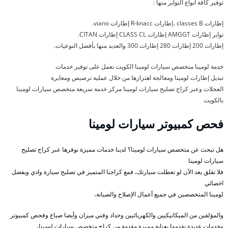
توفير كافة أنواع التواير منها :
إطارات classes B ،إطارات R-knacc إطارات viano.
تواير إطارات AMGGT إطارات CLASS CL إطارات CITAN.
إطارات 200 إطارات 280 إطارات 300 والعديد منها بأفضل النوعيات.
خدمة لومينا متخصص سيارات لومينا الكويت نعمل على توفير خدمات
تبديل إطارات لومينا ومعالجة اهتزازها من خلال عملية ترصيص ومعايرة
العجلات وعبر كراج تصليح سيارات لومينا مركز خدمة سريعة متخصص سيارات لومينا
بالكويت
فحص كمبيوتر سيارات لومينا
هل تبحث عن متخصص سيارات لومينا؟ لدينا خدمات مميزة نوفرها عبر كراج تصليح
سيارات لومينا
فلا تقلق بعد الآن لو تعطلت سيارتك، فمع كراجنا المتميز في تصليح سيارة وادي وبفضل
اخصائي
لومينا المتخصصين في جميع أعمال الإصلاح والصيانة،
والمؤلفين من الميكانيكيين والكهربائيين وحداد وفني ميزان وأيضا صباغ وفحص كمبيوتر
وخدمات عديدة نقدمها بعناية مميزة مقدمة من كراج متخصص سيارات لومينا،