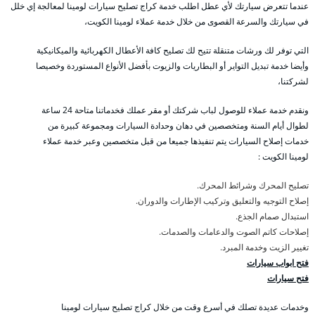
عندما تتعرض سيارتك لأي عطل اطلب خدمة كراج تصليح سيارات لومينا لمعالجة إي خلل
في سيارتك والسرعة القصوى من خلال خدمة عملاء لومينا الكويت،
التي توفر لك ورشات متنقلة تتيح لك تصليح كافة الأعطال الكهربائية والميكانيكية
وأيضا خدمة تبديل التواير أو البطاريات والزيوت بأفضل الأنواع المستوردة وخصيصا
لشركتنا،
ونقدم خدمة عملاء للوصول لباب شركتك أو مقر عملك فخدماتنا متاحة 24 ساعة
لطوال أيام السنة ومتخصصين في دهان وحدادة السيارات ومجموعة كبيرة من
خدمات إصلاح السيارات يتم تنفيذها جميعا من قبل متخصصين وعبر خدمة عملاء
لومينا الكويت :
تصليح المحرك وشرائط المحرك.
إصلاح التوجيه والتعليق وتركيب الإطارات والدوران.
استبدال صمام الجذع.
إصلاحات كاتم الصوت والدعامات والصدمات.
تغيير الزيت وخدمة المبرد.
فتح ابواب سيارات
فتح سيارات
وخدمات عديدة تصلك في أسرع وقت من خلال كراج تصليح سيارات لومينا