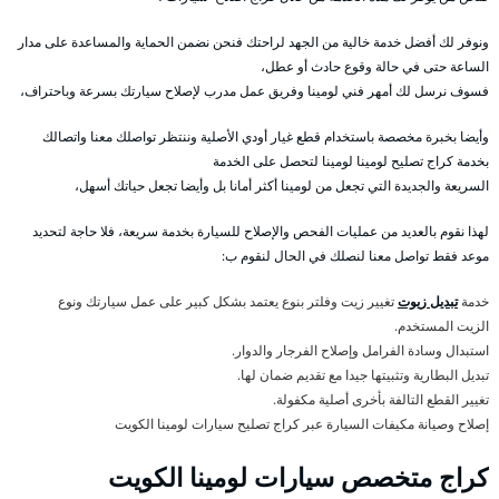
ونوفر لك أفضل خدمة خالية من الجهد لراحتك فنحن نضمن الحماية والمساعدة على مدار
الساعة حتى في حالة وقوع حادث أو عطل،
فسوف نرسل لك أمهر فني لومينا وفريق عمل مدرب لإصلاح سيارتك بسرعة وباحتراف،
وأيضا بخبرة مخصصة باستخدام قطع غيار أودي الأصلية وننتظر تواصلك معنا واتصالك
بخدمة كراج تصليح لومينا لومينا لتحصل على الخدمة
السريعة والجديدة التي تجعل من لومينا أكثر أمانا بل وأيضا تجعل حياتك أسهل،
لهذا نقوم بالعديد من عمليات الفحص والإصلاح للسيارة بخدمة سريعة، فلا حاجة لتحديد
موعد فقط تواصل معنا لنصلك في الحال لنقوم ب:
خدمة
تبديل زيوت
تغيير زيت وفلتر بنوع يعتمد بشكل كبير على عمل سيارتك ونوع
الزيت المستخدم.
استبدال وسادة الفرامل وإصلاح الفرجار والدوار.
تبديل البطارية وتثبيتها جيدا مع تقديم ضمان لها.
تغيير القطع التالفة بأخرى أصلية مكفولة.
إصلاح وصيانة مكيفات السيارة عبر كراج تصليح سيارات لومينا الكويت
كراج متخصص سيارات لومينا الكويت