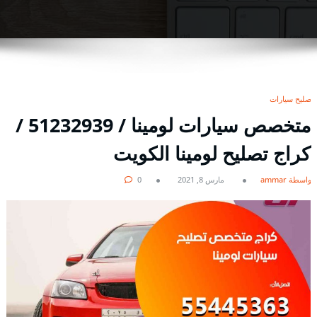
تصليح سيارات
متخصص سيارات لومينا / 51232939‬ /
كراج تصليح لومينا الكويت
بواسطة ammar
مارس 8, 2021
0