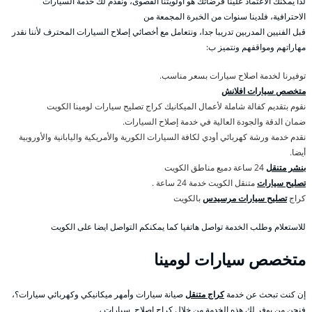
لذا يمكنك الاعتماد علينا فرضائك هو أولويتنا القصوى، ونقدم لك خدمة السيارات
الاحترافية، فلدينا سنوات من الخبرة المجمعة من
قبل الفنيين المدربين تدريبا جدا، ونتعامل مع أخصائي إصلاح السيارات المحترف لأننا نقدر
مهاراتهم ومواقفهم ونتميز ب:
توفيرنا لخدمة اصلاح سيارات بسعر مناسب.
متخصص سيارات افلانش
نقوم بتقديم كفالة شاملة لأعمال الميكانيك كراج تصليح سيارات لومينا الكويت
ضمان الدقة والجودة العالية في خدمة إصلاح السيارات.
نقدم خدمة ورشة كهربائي أودي لكافة السيارات الكورية والأمريكية واليابانية والأوروبية
أيضا.
بنشر متنقل
24 ساعة دميع مناطق الكويت
تصليح سيارات
متنقل الكويت خدمة 24 ساعة .
كراج
تصليح سيارات مرسيدس
بالكويت
للاستعلام وطلب الخدمة تواصل هاتفيا كما يمكنكم التواصل ايضا على الكويت
متخصص سيارات لومينا
إن كنت تبحث عن خدمة
كراج متنقل
صيانة سيارات وأمهر ميكانيكي وكهربائي سيارات؟،
فنحن من يوفر لك هذه الخدمة من خلال كراج اصلاح سيارات ،