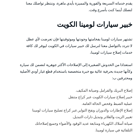
يقدم خدماته السريعة والفورية والمميزة بأيدي ماهرة، وننتظر تواصلك معنا
لنصلك أينما كنت بأسرع وقت.
خبير سيارات لومينا الكويت
تشتهر سيارات لومينا بفخامتها وجودتها وموثوقيتها فإن تعرضت لأي عطل
لا تتردد بالتواصل معنا لنرسل لك خبير سيارات في الكويت ليوفر لك كافة
خدمات إصلاح سيارات لومينا،
استعدادا من الخدوش الصغيرة إلى الإصلاحات الأكثر جوهرية لنضمن لك سيارة
وكأنها جديدة بحرفية عالية مع خبرة متخصصة باستخدام قطع غيار أودي الأصلية
ومحترفين ب:
إصلاح البريك والفرامل وصيانة المكيف.
خبير إصلاح سيارات الكويت عبر كراج متنقل
عملية الضبط وفحص الحالة العامة.
إصلاح الإطارات والدوران ونفخ التواير.عبر كراج تصليح سيارات لومينا
تغيير الزيت والفلاتر وتبديل دارات التبديل.
صيانة أسلاك الكهرباء ومتابعة عديد الوقود والأضواء وجميع إصلاحاتك
التلقائية في سيارة لومينا.