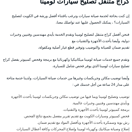
كراج متنقل تصليح سيارات لومينا
إن كنت بحاجة لخدمة صيانة سيارات وترغب باقتناء أفضل ورشة في الكويت لتصليح
السيارات؟ ، يمكنك الحصول عليها عند تواصلك معنا،
فنحن أفضل كراج متنقل لتصليح لومينا ونقدم الخدمة بأيدي مهندسين وفنيين وخبرات
دولية، وأيضا بأحدث الأجهزة والتقنيات مع
تقديم ضمان للصيانة والتوضيب وتوفير قطع غيار أصلية ومكفولة،
ونقدم جميع خدمات صيانة لومينا ميكانيكيا وكهربائيا مع برمجة وفحص كمبيوتر بفضل كراج
تصليح سيارات لومينا الذي يوفر فحص شامل للسيارة،
وأيضا توضيب مكائن وجربكسات وغيرها من خدمات صيانة السيارات، ولدينا خدمة متاحة
على مدار 24 ساعة من أجل خدمتك في :
توضيب وتصليح لومينا وبما فيها من توضيب مكائن وجربكسات لومينا بأحدث الأجهزة
وبأيدي مهندسين وفنيين وخبرات عالمية.
برمجة كمبيوتر لومينا بأحدث الأجهزة والتقنيات.
فحص كمبيوتر وسيارات الكويت مع تقديم تقرير مفصل بجميع نتائج الفحص.
رش بوية وسمكرة بأحدث الأجهزة وبأفضل المواد مع تقديم ضمان.
إصلاح وصيانة ميكانيك وكهرباء لومينا وإصلاح المحركات وكافة أعطال السيارات