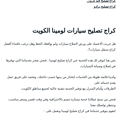
كراج تصليح لاند كروزر
كراج تصليح برادو
كراج تصليح سيارات لومينا الكويت
هل جربت الاعتماد على ورش لاصلاح سيارات ولم يوافقك الحظ وهل ترغب باقتناء أفضل
كراج متنقل سيارات؟،
نحن هنا لنوفر لك هذه الخدمة عبر كراج تصليح لومينا ، فنحن نفخر بخدماتنا التي نوفرها
في إصلاح وصيانة السيارات،
ولدينا قائمة طويلة من الخدمات لتختار من بينها حسب حاجتك، ونعتمد على فريق عمل
يقدم خدماته على
الطرقات وأمام المنزل مع توفير الخدمة بتقنية عالية لجميع مناطق الكويت،
فنحن من نمنح عملائنا خدمة ممتازة تتسم بالاحترافية وفي وقت قصير وسعر مناسب،
وننتظر تواصلك معنا
لنقوم بتوفير خدماتنا في كراج تصليح لومينا ونعمل على :