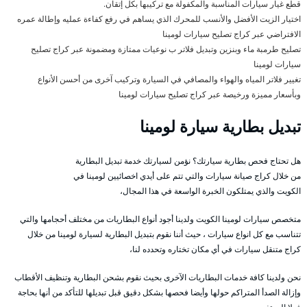
قطع غيار سيارات المناسبة والمكفولة مع تركيبها بكل إتقان.
اختيار الزيت الأفضل والأنسب للمحرك الذي يساهم في رفع كفاءة عمليه وإطالة عمره
الافتراضي عبر كراج تصليح سيارات لومينا
تصليح طرمبة ماء وبنزين وتبديل فلاتر ب نوعيات ممتازة ومضمونة عبر كراج تصليح
سيارات لومينا
تغيير فلاتر المياه والهواء والمصافي في السيارة وتركيب آخرى من أحسن الأنواع
وبأسعار مميزة ورخيصة عبر كراج تصليح سيارات لومينا
تبديل بطارية سيارة لومينا
هل تحتاج فحص بطارية سيارتك؟ نؤمن لسيارتك خدمة تبديل البطارية
من خلال كراج صيانة سيارات والتي تتم على أيدي اخصائيين لومينا في
الكويت والذي يمتلكون الخبرة الواسعة في هذا المجال،
متخصص سيارات لومينا الكويت ولدينا أجود أنواع البطاريات من مختلف أحجامها والتي
تتناسب مع كل انواع سيارات ، حيث أننا نقوم بتبديل البطارية لسيارة لومينا من خلال
كراج متنقل سيارات في أي مكان تختاره وتحدده لنا،
نحن ولدينا كافة خدمات البطاريات الآخرى بحيث نقوم بشحن البطارية وتنظيف الأقطاب
وإزالة الصدأ المتراكم حولها وأيضا فحصها بشكل دقيق قبل تبديلها للتأكد من أنها بحاجة