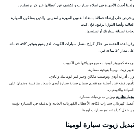
ولدينا أحدث الأجهزة في اصلاح سيارات والكشف عن أعطالها عبر كراج تصليح ،
ونحرص على إرضاء عملائنا بانتقاء الفنيين المهرة والمدربين والذين يمتلكون المهارة
العالية وأيضا الذوق الرفيع، فإن كنت
بحاجة لصيانة سيارتك أو تصليحها،
وفرنا هذه الخدمة من خلال كراج متنقل سيارات الكويت الذي يقوم بتوفير كافة خدماته
على مدار 24 ساعة في :
برمجة كمبيوتر لومينا بجميع موديلاتها في الكويت.
تغيير زيت لومينا بنوعية ممتازة.
وزن أذرعة أودي وتوضيب مكائن وجير قير اتوماتيك وعادي.
تأمين قطع غيار أصلية مع تقديم ضمان صيانة سيارة أودي بأسعار منافسة وضمان على
الصيانة والتوضيب.
تبديل بطارية
وتواير ب نوعيات ممتازة.
أفضل كهربائي سيارات لكافة الأعطال الكهربائية العادية والدقيقة في السيارة نؤمنه
من خلال كراج تصليح سيارات لومينا
تبديل زيوت سيارة لومينا