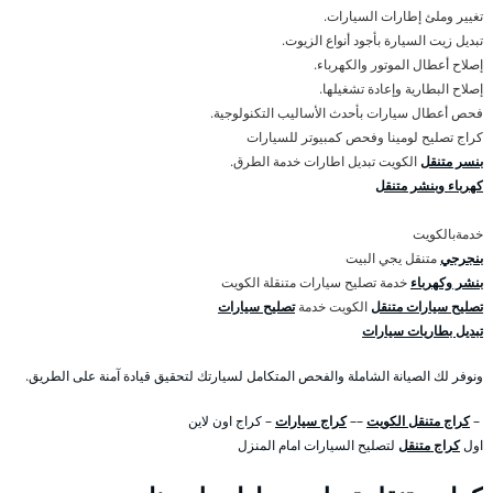
تغيير وملئ إطارات السيارات.
تبديل زيت السيارة بأجود أنواع الزيوت.
إصلاح أعطال الموتور والكهرباء.
إصلاح البطارية وإعادة تشغيلها.
فحص أعطال سيارات بأحدث الأساليب التكنولوجية.
كراج تصليح لومينا وفحص كمبيوتر للسيارات
بنسر متنقل
الكويت تبديل اطارات خدمة الطرق.
كهرباء وبنشر متنقل
خدمةبالكويت
بنجرجي
متنقل يجي البيت
بنشر وكهرباء
خدمة تصليح سيارات متنقلة الكويت
تصليح سيارات متنقل
الكويت خدمة
تصليح سيارات
تبديل بطاريات سيارات
ونوفر لك الصيانة الشاملة والفحص المتكامل لسيارتك لتحقيق قيادة آمنة على الطريق.
–
كراج متنقل الكويت
––
كراج سيارات
– كراج اون لاين
اول
كراج متنقل
لتصليح السيارات امام المنزل