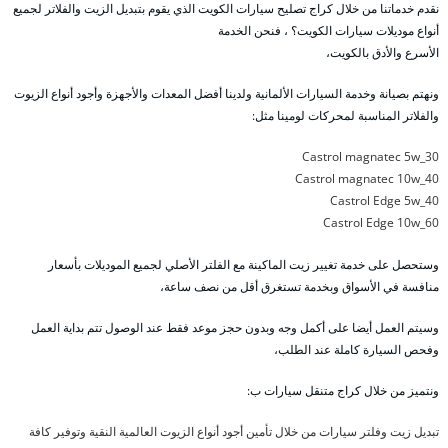
نقدم خدماتنا من خلال كراج تصليح سيارات الكويت الذي يقوم بتبديل الزيت والفلاتر لجميع
أنواع موديلات سيارات الكويت؟ ، فنحن الخدمة
الأسرع والأدق بالكويت،
ونهتم بصيانة وخدمة السيارات الألمانية ولدينا أفضل المعدات والأجهزة وأجود أنواع الزيوت
والفلاتر المناسبة لمحركات لومينا مثل:
Castrol magnatec 5w_30
Castrol magnatec 10w_40
Castrol Edge 5w_40
Castrol Edge 10w_60
وستحصل على خدمة تغيير زيت الماكينة مع الفلتر الأصلي لجميع الموديلات بأسعار
منافسة في الأسواق وبخدمة تستغرق أقل من نصف ساعة،
وسيتم العمل أيضا على أكمل وجه وبدون حجز موعد فقط عند الوصول تتم بداية العمل
وفحص السيارة كاملة عند الطلب،
ونتميز من خلال كراج متنقل سيارات ب:
تبديل زيت وفلتر سيارات من خلال تأمين أجود أنواع الزيوت العالمية النقية وتوفير كافة