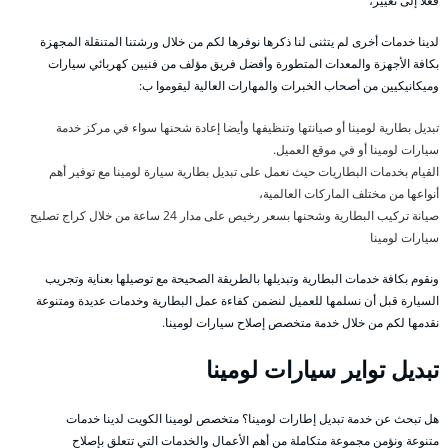
فعلا إلى تغيير،
لدينا خدمات أخرى لم يتثنى لنا ذكرها نوفرها لكم من خلال ورشتنا المتنقلة المجهزة
بكافة الأجهزة والمعدات المتطورة وأفضل فريق مؤلف من فنيين كهربائي سيارات
وميكانيكيين من أصحاب الخبرات والمهارات العالية ليقوموا ب:
تبديل بطارية لومينا أو صيانتها وتنظيفها وأيضا إعادة شحنها سواء في مركز خدمة
سيارات لومينا أو في موقع العميل.
القيام بخدمات البطاريات حيث نعمل على تبديل بطارية سيارة لومينا مع توفير أهم
أنواعها من مختلف الماركات العالمية،
صيانة تركيب البطارية وشحنها بسعر رخيص على مدار 24 ساعة من خلال كراج تصليح
سيارات لومينا
ونقوم بكافة خدمات البطارية وتبديلها بالطريقة الصحيحة مع توصيلها بعناية وتجريب
السيارة قبل أن نسلمها للعميل لنضمن كفاءة عمل البطارية وخدمات عديدة ومتنوعة
نقدمها لكم من خلال خدمة متخصص إصلاح سيارات لومينا.
تبديل تواير سيارات لومينا
هل تبحث عن خدمة تبديل إطارات لومينا؟ متخصص لومينا الكويت لدينا خدمات
متنوعة ونؤمن مجموعة متكاملة من أهم الأعمال والخدمات التي تتعلق بإصلاح