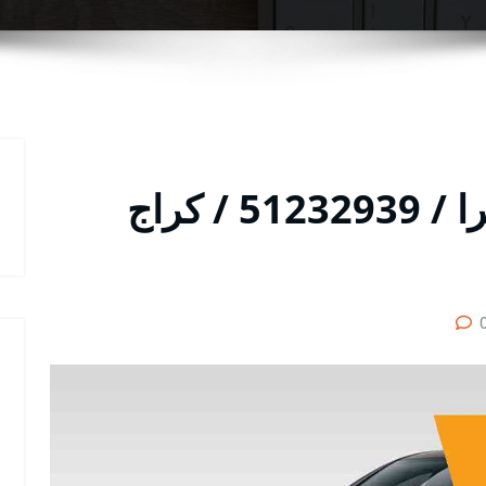
متخصص سيارات باناميرا / 51232939‬ / كراج