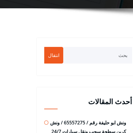
انتقال
أحدث المقالات
ونش ابو حليفة رقم / 65557275 / ونش
كرين سطحة سحب ونقل سيارات 24/7