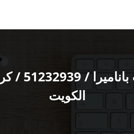
متخصص سيارا‬
الكويت