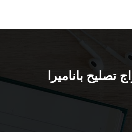
ت باناميرا / 51232939 / كراج تصليح باناميرا