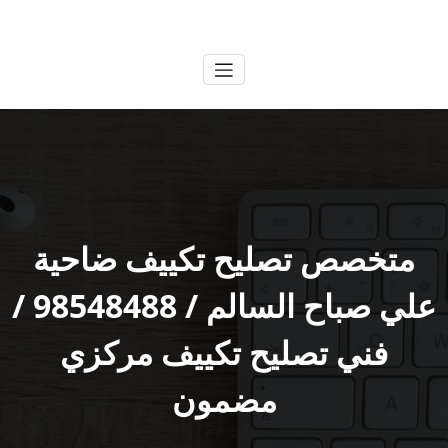
لتجاوز
الكويتية
خدمات وظائف بالكويت
لى
لمحتوى
متخصص تصليح تكييف ضاحية
علي صباح السالم / 98548488 /
فني تصليح تكييف مركزي
مضمون