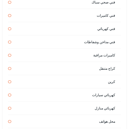
فني صحي سباك
فني كاميرات
فني كهربائي
فني مداخن وشفاطات
كاميرات مراقبة
كراج متنقل
كرين
كهربائي سيارات
كهربائي منازل
محل هواتف