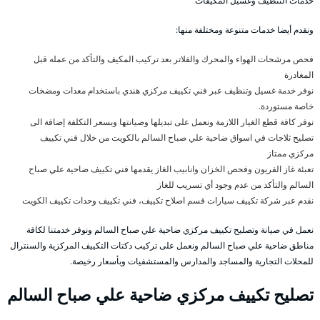
خدمات التنظيف وغسيل المكيفات
ونقدم أيضا خدمات متنوعة ومختلفة منها:
فحص مرشحات الهواء والمحرك والفلاتر بعد تركيب المكيف والتأكد من عمله قبل
المغادرة
نوفر خدمة غسيل وتنظيف عبر فني تكييف مركزي هندي باستخدام معدات ومضخات
خاصة مستوردة.
نوفر كافة قطع الغيار اللازمة ونعمل على تبديلها وصيانتها وبسعر التكلفة إضافة الى
تصليح ثلاجات في اسواق ضاحية علي صباح السالم بالكويت من خلال فني تكييف
مركزي ممتاز
تعبئة غاز الفريون وفحص الخزان وانابيب الغاز يقدمها فني تكييف ضاحية علي صباح
السالم والتأكد من عدم وجود أي تسريب للغاز
نقدم عبر شركة تكييف سيارات قسم اصلاح تكييف، فني تكييف وحدات تكييف الكويت
نعمل في صيانة وتصليح تكييف مركزي ضاحية علي صباح السالم ونوفر خدمتنا لكافة
مناطق ضاحية علي صباح السالم ونعمل على تركيب دكتات التكييف المركزية والسنترال
للمحلات التجارية والمساجد والمدارس والمستشفيات وبأسعار رخيصة.
تصليح تكييف مركزي ضاحية علي صباح السالم