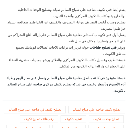
يقدم أيضا فني تكييف ضاحية علي صباح السالم صيانة وتصليح الوحدات الداخلية
ـوالخارجية ودكتات التكييف المركزي وأنظمة التبريد.
تصليح وصيانة أنابيب التصريف ووعاء التصريف والكشف عن الخراطيم ومعالجة انسداد
خراطيم التصريف
يعمل أول فني تكييف باكستاني ضاحية علي صباح السالم على إزالة الثلج المتراكم من
على المبخر وتصليح المكثف في حال تلفه.
ونوفر
فني تصليح طباخات
جولة فريزرات برادات ثلاجات غسالات اتوماتيك بجميع
مناطق الكويت .
خدمة تنظيف وغسيل دكتات التكييف المركزي والفلاتر ورشها بمبيدات حشرية للقضاء
على الحشرات وإزالة الرائح الكريهة من المكيف.
خدمتنا متوفرة في كافة مناطق ضاحية علي صباح السالم ونعمل على مدار اليوم وطيلة
أيام الأسبوع وبأسعار رخيصة في شركة تصليح تكييف مركزي ضاحية علي صباح السالم
بالكويت .
تصليح تكييف ضاحية علي صباح السالم
تصليح تكييف في ضاحية علي صباح السالم
تصليح وحدات تكييف
تنظيف تكييف
رقم هاتف تصليح تكييف