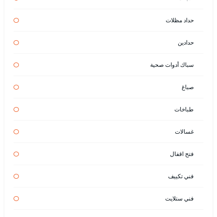
حداد مظلات
حدادين
سباك أدوات صحية
صباغ
طباخات
غسالات
فتح اقفال
فني تكييف
فني ستلايت