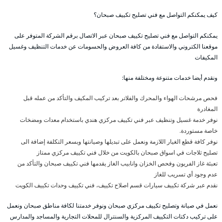
كيف يمكنكم التواصل مع فني تصليح تكييف صبحان؟
يمكنكم التواصل مع فني تصليح تكييف صبحان عبر الاتصال برقم الشركة المتوفر على
موقعنا الكتروني والاستفادة من كافة العروض والحسومات عن خدمات التنظيف وغسيل
المكيفات
ونقدم أيضا خدمات متنوعة ومختلفة منها:
فحص مرشحات الهواء والمحرك والفلاتر بعد تركيب المكيف والتأكد من عمله قبل
المغادرة
نوفر خدمة غسيل وتنظيف عبر فني تكييف مركزي هندي باستخدام معدات ومضخات
خاصة مستوردة.
نوفر كافة قطع الغيار اللازمة ونعمل على تبديلها وصيانتها وبسعر التكلفة إضافة الى
تصليح ثلاجات في اسواق صبحان بالكويت من خلال فني تكييف مركزي ممتاز
تعبئة غاز الفريون وفحص الخزان وانابيب الغاز يقدمها فني تكييف صبحان والتأكد من
عدم وجود أي تسريب للغاز
نقدم عبر شركة تكييف سيارات قسم اصلاح تكييف، فني تكييف وحدات تكييف الكويت
نعمل في صيانة وتصليح تكييف مركزي صبحان ونوفر خدمتنا لكافة مناطق صبحان ونعمل
على تركيب دكتات التكييف المركزية والسنترال للمحلات التجارية والمساجد والمدارس