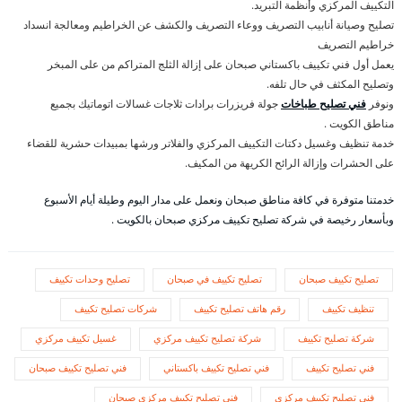
التكييف المركزي وأنظمة التبريد.
تصليح وصيانة أنابيب التصريف ووعاء التصريف والكشف عن الخراطيم ومعالجة انسداد
خراطيم التصريف
يعمل أول فني تكييف باكستاني صبحان على إزالة الثلج المتراكم من على المبخر
وتصليح المكثف في حال تلفه.
ونوفر
فني تصليح طباخات
جولة فريزرات برادات ثلاجات غسالات اتوماتيك بجميع
مناطق الكويت .
خدمة تنظيف وغسيل دكتات التكييف المركزي والفلاتر ورشها بمبيدات حشرية للقضاء
على الحشرات وإزالة الرائح الكريهة من المكيف.
خدمتنا متوفرة في كافة مناطق صبحان ونعمل على مدار اليوم وطيلة أيام الأسبوع
وبأسعار رخيصة في شركة تصليح تكييف مركزي صبحان بالكويت .
تصليح تكييف صبحان
تصليح تكييف في صبحان
تصليح وحدات تكييف
تنظيف تكييف
رقم هاتف تصليح تكييف
شركات تصليح تكييف
شركة تصليح تكييف
شركة تصليح تكييف مركزي
غسيل تكييف مركزي
فني تصليح تكييف
فني تصليح تكييف باكستاني
فني تصليح تكييف صبحان
فني تصليح تكييف مركزي
فني تصليح تكييف مركزي صبحان