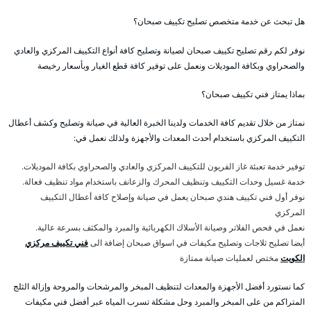
هل تبحث عن خدمة متخصص تصليح تكييف صبحان؟
نوفر لكم رقم تصليح تكييف صبحان لصيانة وتصليح كافة أنواع التكييف المركزي والعادي
والصحراوي وبكافة الموديلات ونعمل على توفير كافة قطع الغيار وبأسعار رخيصة
بماذا يمتاز فني تكييف صبحان؟
نمتاز من خلال تقديم كافة الخدمات ولدينا الخبرة العالية في صيانة وتصليح وكشف أعطال
التكييف المركزي باستخدام أحدث المعدات والأجهزة ولذلك نعمل في:
توفير خدمة تعبئة غاز الفريون للتكييف المركزي والعادي والصحراوي بكافة الموديلات.
خدمة غسيل وحدات التكييف وتنظيف المحرك والزعانف باستخدام مواد تنظيف فعالة.
نوفر أول فني تكييف هندي صبحان يعمل في صيانة وإصلاح كافة أعطال التكييف
المركزي
نعمل في فحص الفلاتر وصيانة الأسلاك الكهربائية والمبرد والمكثف بسرعة عالية.
أيضا تصليح ثلاجات وتصليح مكيفات في اسواق صبحان إضافة الى
فني تكييف مركزي
الكويت
مختص لعمليات صيانة ممتازة
كما نستورد أفضل الأجهزة والمعدات لتنظيف المبخر والمرشحات والمروحة وإزالة الثلج
المتراكم من على المبخر والمبرد وحل مشكلة تسرب المياه عبر أفضل فني مكيفات