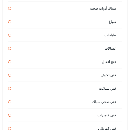
سباك أدوات صحية
صباغ
طباخات
غسالات
فتح اقفال
فني تكييف
فني ستلايت
فني صحي سباك
فني كاميرات
فني كهربائي