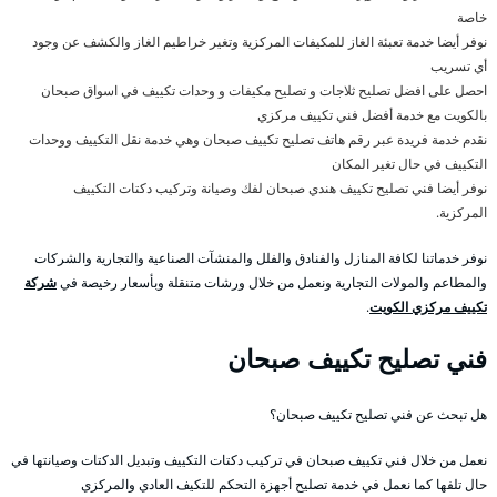
خاصة
نوفر أيضا خدمة تعبئة الغاز للمكيفات المركزية وتغير خراطيم الغاز والكشف عن وجود
أي تسريب
احصل على افضل تصليح ثلاجات و تصليح مكيفات و وحدات تكييف في اسواق صبحان
بالكويت مع خدمة أفضل فني تكييف مركزي
نقدم خدمة فريدة عبر رقم هاتف تصليح تكييف صبحان وهي خدمة نقل التكييف ووحدات
التكييف في حال تغير المكان
نوفر أيضا فني تصليح تكييف هندي صبحان لفك وصيانة وتركيب دكتات التكييف
المركزية.
نوفر خدماتنا لكافة المنازل والفنادق والفلل والمنشآت الصناعية والتجارية والشركات
والمطاعم والمولات التجارية ونعمل من خلال ورشات متنقلة وبأسعار رخيصة في
شركة
تكييف مركزي الكويت
.
فني تصليح تكييف صبحان
هل تبحث عن فني تصليح تكييف صبحان؟
نعمل من خلال فني تكييف صبحان في تركيب دكتات التكييف وتبديل الدكتات وصيانتها في
حال تلفها كما نعمل في خدمة تصليح أجهزة التحكم للتكيف العادي والمركزي