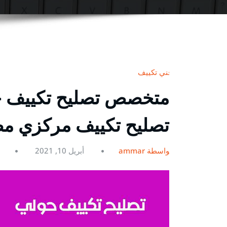
فني تكييف
تصليح تكييف مركزي م
بواسطة ammar
أبريل 10, 2021
0