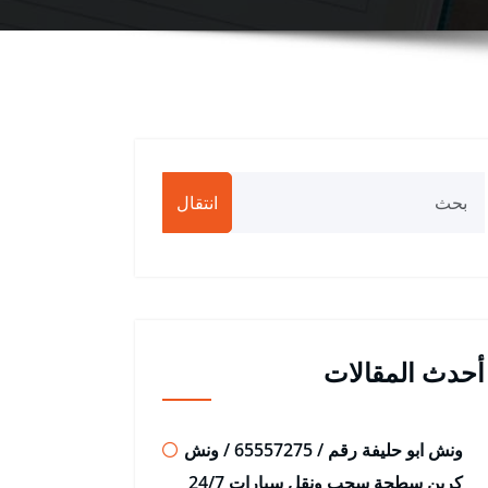
انتقال
أحدث المقالات
ونش ابو حليفة رقم / 65557275 / ونش
كرين سطحة سحب ونقل سيارات 24/7