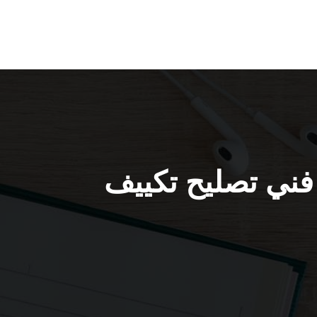
تصليح تكييف حولي / 98548488 / فني تصليح تكييف