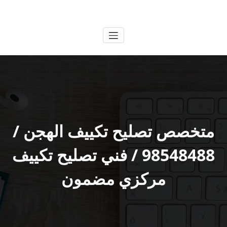
لتجاوز
الكويتية
خدمات وظائف بالكويت
لى
لمحتوى
متخصص تصليح تكييف الهجن /
98548488 / فني تصليح تكييف
مركزي مضمون