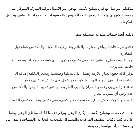
يمكنكم التواصل مع فني تصليح تكييف الهجن عبر الاتصال برقم الشركة المتوفر على
موقعنا الكتروني والاستفادة من كافة العروض والحسومات عن خدمات التنظيف وغسيل
المكيفات
ونقدم أيضا خدمات متنوعة ومختلفة منها:
فحص مرشحات الهواء والمحرك والفلاتر بعد تركيب المكيف والتأكد من عمله قبل
المغادرة
نوفر خدمة غسيل وتنظيف عبر فني تكييف مركزي هندي باستخدام معدات ومضخات
خاصة مستوردة.
نوفر كافة قطع الغيار اللازمة ونعمل على تبديلها وصيانتها وبسعر التكلفة إضافة الى
تصليح ثلاجات في اسواق الهجن بالكويت من خلال فني تكييف مركزي ممتاز
تعبئة غاز الفريون وفحص الخزان وانابيب الغاز يقدمها فني تكييف الهجن والتأكد من
عدم وجود أي تسريب للغاز
نقدم عبر شركة تكييف سيارات قسم اصلاح تكييف، فني تكييف وحدات تكييف الكويت
نعمل في صيانة وتصليح تكييف مركزي الهجن ونوفر خدمتنا لكافة مناطق الهجن ونعمل
على تركيب دكتات التكييف المركزية والسنترال للمحلات التجارية والمساجد والمدارس
والمستشفيات وبأسعار رخيصة.