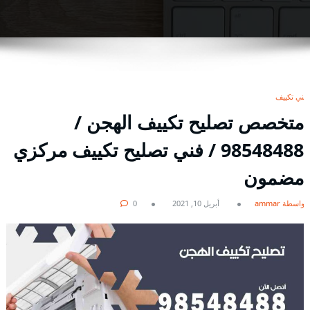
فني تكييف
متخصص تصليح تكييف الهجن /
98548488 / فني تصليح تكييف مركزي
مضمون
بواسطة ammar
أبريل 10, 2021
0