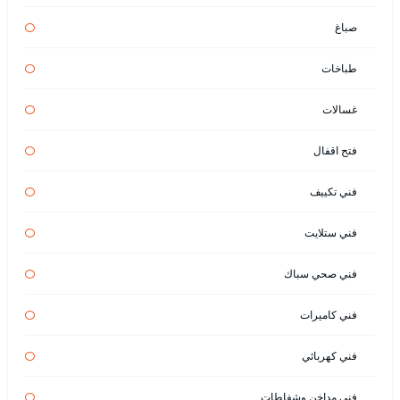
صباغ
طباخات
غسالات
فتح اقفال
فني تكييف
فني ستلايت
فني صحي سباك
فني كاميرات
فني كهربائي
فني مداخن وشفاطات