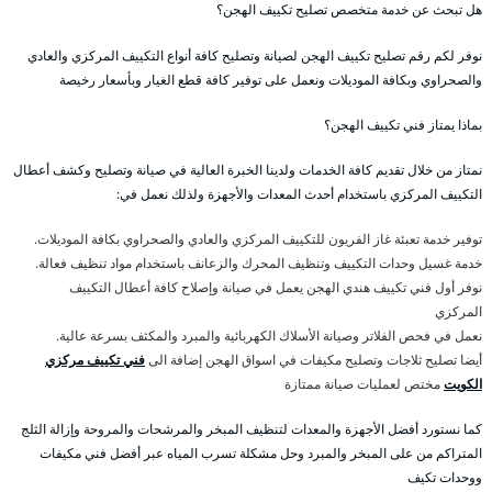
هل تبحث عن خدمة متخصص تصليح تكييف الهجن؟
نوفر لكم رقم تصليح تكييف الهجن لصيانة وتصليح كافة أنواع التكييف المركزي والعادي
والصحراوي وبكافة الموديلات ونعمل على توفير كافة قطع الغيار وبأسعار رخيصة
بماذا يمتاز فني تكييف الهجن؟
نمتاز من خلال تقديم كافة الخدمات ولدينا الخبرة العالية في صيانة وتصليح وكشف أعطال
التكييف المركزي باستخدام أحدث المعدات والأجهزة ولذلك نعمل في:
توفير خدمة تعبئة غاز الفريون للتكييف المركزي والعادي والصحراوي بكافة الموديلات.
خدمة غسيل وحدات التكييف وتنظيف المحرك والزعانف باستخدام مواد تنظيف فعالة.
نوفر أول فني تكييف هندي الهجن يعمل في صيانة وإصلاح كافة أعطال التكييف
المركزي
نعمل في فحص الفلاتر وصيانة الأسلاك الكهربائية والمبرد والمكثف بسرعة عالية.
أيضا تصليح ثلاجات وتصليح مكيفات في اسواق الهجن إضافة الى
فني تكييف مركزي
الكويت
مختص لعمليات صيانة ممتازة
كما نستورد أفضل الأجهزة والمعدات لتنظيف المبخر والمرشحات والمروحة وإزالة الثلج
المتراكم من على المبخر والمبرد وحل مشكلة تسرب المياه عبر أفضل فني مكيفات
ووحدات تكيف