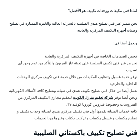
لماذا فني مكيفات ووحدات تكييف هو الأفضل؟
نحن نتميز عبر فني تصليح هندي الصليبية بالسرعة العالية والخبرة الممتازة في تصليح
وصيانة أجهزة التكييف المركزية والعادية
ونعمل أيضا في:
فحص الصمامات الخاصة في أجهزة التكييف المركزية والعادية
نحرص عبر فني تكييف الصليبية على تعبئة غاز الفريون والتأكد من عدم وجود أي
تسريب
نوفر خدمة غسيل وتنظيف المكيفات من خلال خدمة فني تكييف مركزي للوحدات
الداخلية والخارجية
نعمل أيضا من خلال فني تصليح تكييف هندي في صيانة وتصليح كافة الأسلاك الكهربائية
ونحن أيضا نوفر
شركة تعقيم منازل الكويت
لتعقيم مجاري التكييف المركزي من
الفيروسات وخصوصا فيروس كورونا كوفيد 19.
كافة خدمات الصيانة يقدمها أول فني تكييف مركزي هندي لصيانة وحدات تكييف و
تصليح مكيفات و غسيل مكيفات و تركيب دكتات وغيرها من الخدمات
فني تصليح تكييف باكستاني الصليبية