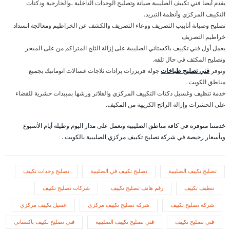
يقدم أيضا فني تكييف الصليبية صيانة وتصليح الوحدات الداخلية ـوالخارجية ودكتات
التكييف المركزي وأنظمة التبريد.
تصليح وصيانة أنابيب التصريف ووعاء التصريف والكشف عن الخراطيم ومعالجة انسداد
خراطيم التصريف
يعمل أول فني تكييف باكستاني الصليبية على إزالة الثلج المتراكم من على المبخر
وتصليح المكثف في حال تلفه.
ونوفر
فني تصليح طباخات
جولة فريزرات برادات ثلاجات غسالات اتوماتيك بجميع
مناطق الكويت .
خدمة تنظيف وغسيل دكتات التكييف المركزي والفلاتر ورشها بمبيدات حشرية للقضاء
على الحشرات وإزالة الرائح الكريهة من المكيف.
خدمتنا متوفرة في كافة مناطق الصليبية ونعمل على مدار اليوم وطيلة أيام الأسبوع
وبأسعار رخيصة في شركة تصليح تكييف مركزي الصليبية بالكويت .
تصليح تكييف الصليبية
تصليح تكييف في الصليبية
تصليح وحدات تكييف
تنظيف تكييف
رقم هاتف تصليح تكييف
شركات تصليح تكييف
شركة تصليح تكييف
شركة تصليح تكييف مركزي
غسيل تكييف مركزي
فني تصليح تكييف
فني تصليح تكييف الصليبية
فني تصليح تكييف باكستاني