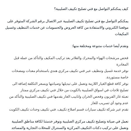
كيف يمكنكم التواصل مع فني تصليح تكييف الصليبية؟
يمكنكم التواصل مع فني تصليح تكييف الصليبية عبر الاتصال برقم الشركة المتوفر على
موقعنا الكتروني والاستفادة من كافة العروض والحسومات عن خدمات التنظيف وغسيل
المكيفات
ونقدم أيضا خدمات متنوعة ومختلفة منها:
فحص مرشحات الهواء والمحرك والفلاتر بعد تركيب المكيف والتأكد من عمله قبل
المغادرة
نوفر خدمة غسيل وتنظيف عبر فني تكييف مركزي هندي باستخدام معدات ومضخات
خاصة مستوردة.
نوفر كافة قطع الغيار اللازمة ونعمل على تبديلها وصيانتها وبسعر التكلفة إضافة الى
تصليح ثلاجات في اسواق الصليبية بالكويت من خلال فني تكييف مركزي ممتاز
تعبئة غاز الفريون وفحص الخزان وانابيب الغاز يقدمها فني تكييف الصليبية والتأكد من
عدم وجود أي تسريب للغاز
نقدم عبر شركة تكييف سيارات قسم اصلاح تكييف، فني تكييف وحدات تكييف الكويت
نعمل في صيانة وتصليح تكييف مركزي الصليبية ونوفر خدمتنا لكافة مناطق الصليبية
ونعمل على تركيب دكتات التكييف المركزية والسنترال للمحلات التجارية والمساجد