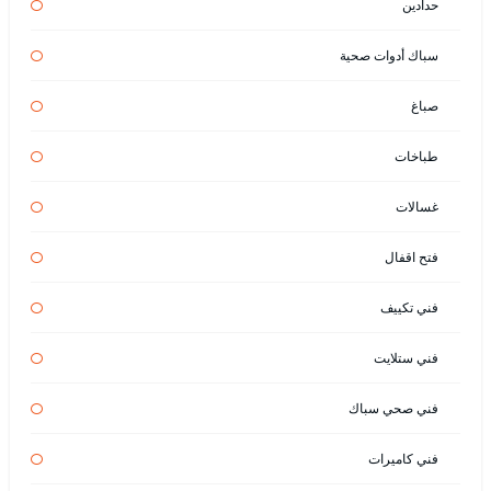
حدادين
سباك أدوات صحية
صباغ
طباخات
غسالات
فتح اقفال
فني تكييف
فني ستلايت
فني صحي سباك
فني كاميرات