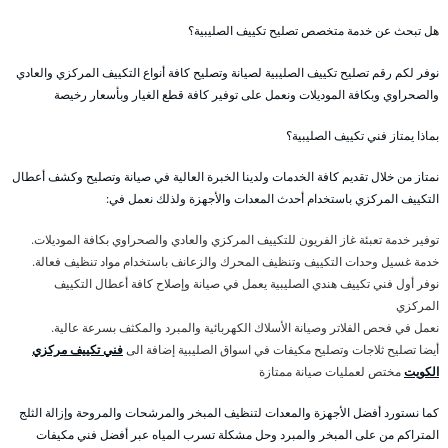
هل تبحث عن خدمة متخصص تصليح تكييف الصليبية؟
نوفر لكم رقم تصليح تكييف الصليبية لصيانة وتصليح كافة أنواع التكييف المركزي والعادي
والصحراوي وبكافة الموديلات ونعمل على توفير كافة قطع الغيار وبأسعار رخيصة
بماذا يمتاز فني تكييف الصليبية؟
نمتاز من خلال تقديم كافة الخدمات ولدينا الخبرة العالية في صيانة وتصليح وكشف أعطال
التكييف المركزي باستخدام أحدث المعدات والأجهزة ولذلك نعمل في:
توفير خدمة تعبئة غاز الفريون للتكييف المركزي والعادي والصحراوي بكافة الموديلات.
خدمة غسيل وحدات التكييف وتنظيف المحرك والزعانف باستخدام مواد تنظيف فعالة.
نوفر أول فني تكييف هندي الصليبية يعمل في صيانة وإصلاح كافة أعطال التكييف
المركزي
نعمل في فحص الفلاتر وصيانة الأسلاك الكهربائية والمبرد والمكثف بسرعة عالية.
أيضا تصليح ثلاجات وتصليح مكيفات في اسواق الصليبية إضافة الى
فني تكييف مركزي
الكويت
مختص لعمليات صيانة ممتازة
كما نستورد أفضل الأجهزة والمعدات لتنظيف المبخر والمرشحات والمروحة وإزالة الثلج
المتراكم من على المبخر والمبرد وحل مشكلة تسرب المياه عبر أفضل فني مكيفات