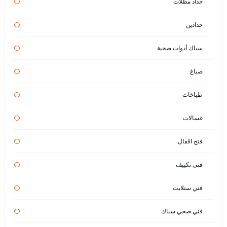
حداد مظلات
حدادين
سباك أدوات صحية
صباغ
طباخات
غسالات
فتح اقفال
فني تكييف
فني ستلايت
فني صحي سباك