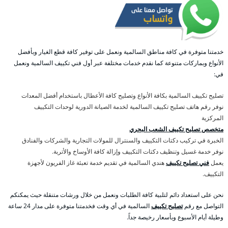
خدمتنا متوفرة في كافة مناطق السالمية ونعمل على توفير كافة قطع الغيار وبأفضل
الأنواع وبماركات متنوعة كما نقدم خدمات مختلفة عبر أول فني تكييف السالمية ونعمل
في:
تصليح تكييف السالمية بكافة الأنواع وتصليح كافة الأعطال باستخدام أفضل المعدات
نوفر رقم هاتف تصليح تكييف السالمية لخدمة الصيانة الدورية لوحدات التكييف
المركزية
متخصص تصليح تكييف الشعب البحري
الخبرة في تركيب دكتات التكييف والسنترال للمولات التجارية والشركات والفنادق
نوفر خدمة غسيل وتنظيف دكتات التكييف وإزالة كافة الأوساخ والأتربة.
يعمل
فني تصليح تكييف
هندي السالمية في تقديم خدمة تعبئة غاز الفريون لأجهزة
التكييف.
نحن على استعداد دائم لتلبية كافة الطلبات ونعمل من خلال ورشات متنقلة حيث يمكنكم
التواصل مع رقم
تصليح تكييف
السالمية في أي وقت فخدمتنا متوفرة على مدار 24 ساعة
وطيلة أيام الأسبوع وبأسعار رخيصة جداً.