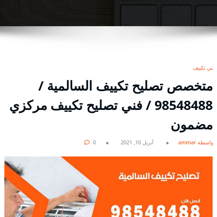
فني تكييف
متخصص تصليح تكييف السالمية /
98548488 / فني تصليح تكييف مركزي
مضمون
بواسطة ammar
أبريل 10, 2021
0