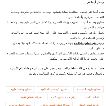
ونعمل أيضا في:
يقدم أيضا فني تكييف السالمية صيانة وتصليح الوحدات الداخلية ـوالخارجية ودكتات
التكييف المركزي وأنظمة التبريد.
تصليح وصيانة أنابيب التصريف ووعاء التصريف والكشف عن الخراطيم ومعالجة انسداد
خراطيم التصريف
يعمل أول فني تكييف باكستاني السالمية على إزالة الثلج المتراكم من على المبخر
وتصليح المكثف في حال تلفه.
ونوفر
فني تصليح طباخات
جولة فريزرات برادات ثلاجات غسالات اتوماتيك بجميع
مناطق الكويت .
خدمة تنظيف وغسيل دكتات التكييف المركزي والفلاتر ورشها بمبيدات حشرية للقضاء
على الحشرات وإزالة الرائح الكريهة من المكيف.
خدمتنا متوفرة في كافة مناطق السالمية ونعمل على مدار اليوم وطيلة أيام الأسبوع
وبأسعار رخيصة في شركة تصليح تكييف مركزي السالمية بالكويت .
تصليح تكييف السالمية
تصليح تكييف في السالمية
تصليح وحدات تكييف
تنظيف تكييف
رقم هاتف تصليح تكييف
شركات تصليح تكييف
شركة تصليح تكييف
شركة تصليح تكييف مركزي
غسيل تكييف مركزي