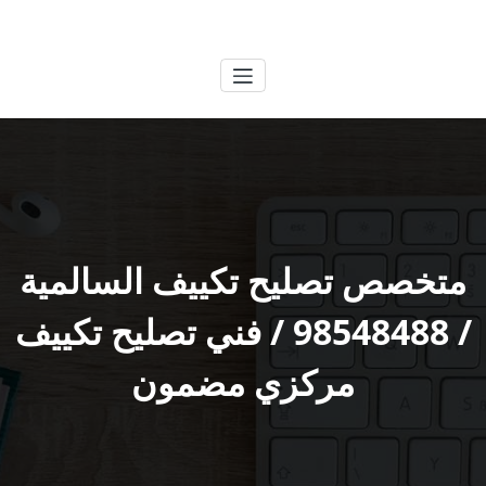
لتجاوز
الكويتية
خدمات وظائف بالكويت
لى
لمحتوى
متخصص تصليح تكييف السالمية
/ 98548488 / فني تصليح تكييف
مركزي مضمون