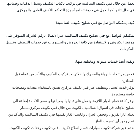
نعمل من خلال فني تكييف السالمية في تركيب دكتات التكييف وتبديل الدكتات وصيانتها
في حال تلفها كما نعمل في خدمة تصليح أجهزة التحكم للتكيف العادي والمركزي
كيف يمكنكم التواصل مع فني تصليح تكييف السالمية؟
يمكنكم التواصل مع فني تصليح تكييف السالمية عبر الاتصال برقم الشركة المتوفر على
موقعنا الكتروني والاستفادة من كافة العروض والحسومات عن خدمات التنظيف وغسيل
المكيفات
ونقدم أيضا خدمات متنوعة ومختلفة منها:
فحص مرشحات الهواء والمحرك والفلاتر بعد تركيب المكيف والتأكد من عمله قبل
المغادرة
نوفر خدمة غسيل وتنظيف عبر فني تكييف مركزي هندي باستخدام معدات ومضخات
خاصة مستوردة.
نوفر كافة قطع الغيار اللازمة ونعمل على تبديلها وصيانتها وبسعر التكلفة إضافة الى
تصليح ثلاجات في اسواق السالمية بالكويت من خلال فني تكييف مركزي ممتاز
تعبئة غاز الفريون وفحص الخزان وانابيب الغاز يقدمها فني تكييف السالمية والتأكد من
عدم وجود أي تسريب للغاز
نقدم عبر شركة تكييف سيارات قسم اصلاح تكييف، فني تكييف وحدات تكييف الكويت