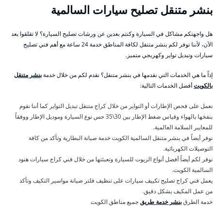
بنشر متنقل تصليح سيارات السالمية
هل واجهتكم مشاكل في السيارة وكنتم بعدين عن ورشات تصليح السيارة؟ لا تقلقوا بعد
الآن، لأننا نوفر لكم بنشر متنقل لكافة المناطق خدمة 24 ساعة مع أهم فني تصليح
سيارات وتبديل تواير وكهربجي متميز.
إذاً ما هي الخدمات التي نقدمها في بنشر متنقل؟ نقدم لكم من خلال خدمة
بنشر متنقل
بالكويت
أفضل الخدمات التالية:
نعمل على فحص الإطارات أو التواير من خلال كراج متنقل تبديل التواير كما أننا نقوم
بنفخها بالهواء وقياس ضغط الإطار بين 30\35 حس نوع السيارة وموديل الإطار ووفقاً
للمعايير السلامة العالمية.
نوفر أيضاً في بنشر متنقل السالمية الكويت خدمة صيانة البطارية وتأكد من كافة
التوصيلات الكهربائية.
نوفر لكم أيضاً أفضل أنواع الزيوت للسيارة وتعبئتها من خلال فني كراج سيارات هنود
السالمية الكويت.
يعمل فني كراج تصليح تكييف سيارات على تنظيف فلتر صيانة مواسير التكيف وتأكد
من عمل المكيف بشكل دقيق.
خدمة الطرق
بنشر خدمة طريق
جميع مناطق الكويت