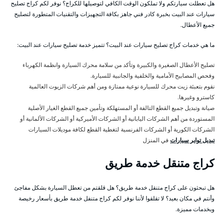
هل تعطلت سيارتكم ولا تملكون الوقت الكافي لتوصيلها للكراج؟ نوفر لكم كراج تصليح
سيارات عند البيت بخبرة كادر فني جاهز بكافة التجهيزات والتقنيات المتطورة لتصليح
جميع الأعطال.
ما هي خدمات كراج تصليح سيارات عند البيت؟ تتميز خدمة تصليح سيارات عند البيت:
تصليح الأعطال الصغيرة والكبيرة وتأكد من سلامة محرك السيارة وانظمة الكهرباء
وفحص المصابيح الأمامية والخلفية والجانبية للسيارة.
نقوم بتعبئة زيت محرك للسيارة نوعية ممتازة ومن أهم شركات الزيوت العالمية
كاسترو وغيرها.
صيانة وتبديل جميع القطع التالفة أو المستهلكة وتأمين جميع القطع الغيار الأصلية
المستوردة من أهم الشركات اليابانية أو الشركات الأميركية أو الشركات الألمانية أو
الشركات الكورية أو الشركات الفرنسية لتغطية القطع لكافة موديلات السيارات
تبديل تواير سيارات
في المنزل
كراج متنقل خدمة طريق
هل تبحثون على كراج متنقل خدمة طريق؟ هل قلقتم من تعطل السيارة بشكل مفاجئ
وأنتم في مكان بعيد؟ لا تقلقوا لأننا نوفر لكم كراج متنفل خدمة طريق بأسعار رخيصة
وبخدمات مميزة.