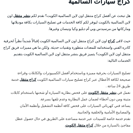
كراج سيارات السالمية
هل تبحث عن أفضل كراج متنقل اون لاين السالمية الكويت؟ نقدم لكم
بنشر متنقل
اون
لاين السالمية بالكويت ليوفر لكم كافة الخدمات في تصليح السيارات بكافة موديلاتها
وماركاتها من مرسيدس وبي أم دبليو وكيا ونيسان وغيرها.
حيث لاقى
كراج
اون لاين كراج متنقل اون لاين السالمية الكويت إقبالاً شديداً نظراً لحرفية
كادره الفني واستخدامه للمعدات متطورة وتقنيات حديثة. ولكن ما هي مميزات فريق كراج
متنقل اون لاين الكويت؟ يتميز فريق بنشر متنقل اون لاين السالمية الكويت بتقديم
الخدمات التالية:
تصليح السيارات بحرفية مميزة وباستخدام أفضل الكمبيوترات والكابلات وقراءة
صحيحة لكافة الأعطال عبر كراج تصليح سيارات السالمية الكويت
كراج متنقل
خدمة
طريق 24 ساعة .
نعمل في
بنشر متنقل الكويت
على فحص بطارية السيارة أو شحنها باستخدام كابلات
متينة ومن دون أخطاء لضمان عمل البطارية وعدم تلفها بسرعة.
يساعد فني كهربائي السيارات على فحص كافة أنظمة التشغيل وأنظمة الأمان
والمصابيح الأمامية والخلفية والجانبية.
نقدم خدمة خاصة للسيدات عبر خدمة مساعدة على الطريق في حال حصول عطل
مفاجئ بالسيارة من خلال
كراج متنقل الكويت
.