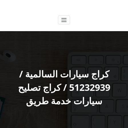
لتجاوز
الكويتية
خدمات وظائف بالكويت
لى
لمحتوى
كراج سيارات السالمية /
51232939‬ / كراج تصليح
سيارات خدمة طريق