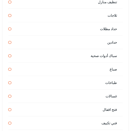
تنظيف منازل
ثلاجات
حداد مظلات
حدادين
سباك أدوات صحية
صباغ
طباخات
غسالات
فتح اقفال
فني تكييف