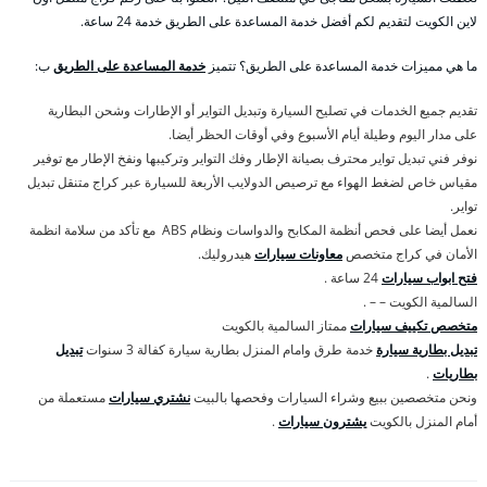
لاين الكويت لتقديم لكم أفضل خدمة المساعدة على الطريق خدمة 24 ساعة.
ما هي مميزات خدمة المساعدة على الطريق؟ تتميز
خدمة المساعدة على الطريق
ب:
تقديم جميع الخدمات في تصليح السيارة وتبديل التواير أو الإطارات وشحن البطارية
على مدار اليوم وطيلة أيام الأسبوع وفي أوقات الحظر أيضا.
نوفر فني تبديل تواير محترف بصيانة الإطار وفك التواير وتركيبها ونفخ الإطار مع توفير
مقياس خاص لضغط الهواء مع ترصيص الدولايب الأربعة للسيارة عبر كراج متنقل تبديل
تواير.
نعمل أيضا على فحص أنظمة المكابح والدواسات ونظام ABS مع تأكد من سلامة انظمة
الأمان في كراج متخصص
معاونات سيارات
هيدروليك.
فتح ابواب سيارات
24 ساعة .
السالمية الكويت – – .
متخصص تكييف سيارات
ممتاز السالمية بالكويت
تبديل بطارية سيارة
خدمة طرق وامام المنزل بطارية سيارة كفالة 3 سنوات
تبديل
بطاريات
.
ونحن متخصصين ببيع وشراء السيارات وفحصها بالبيت
نشتري سيارات
مستعملة من
أمام المنزل بالكويت
يشترون سيارات
.