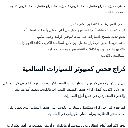
ما هي مميزات كراج متنقل خدمة طريق؟ تتميز خدمة كراج متنقل خدمة طريق بتقديم
الخدمات الأتية:
سحب السيارة العطلانة عبر بنشر متنقل.
خدمة 24 ساعة طيلة أيام الأسبوع ونعمل في أيام العطل وأوقات الحظر أيضا.
نقدم خدمة تصليح السيارات عند البيت لتوفير الوقت وجهد عنكم.
ندعم فريقنا الفني في كراج متنقل اون لاين السالمية الكويت بكافة التجهيزات
والأجهزة الكمبيوتر والكابلات للقيام بمهامهم بسرعة تامة.
السالمية بالكويت
كراج فحص كمبيوتر للسيارات السالمية
هل تريد كراج فحص كمبيوتر للسيارات السالمية بالكويت؟ نحن نوفر لكم في كراج متنقل
اون لاين الكويت أفضل كراج فحص كمبيوتر للسيارات بالكويت ويضم أهم مبرمجي
والخبراء المحترفين في جميع أنواع السيارات.
كما يقوم فني في كراج ميكانيكي سيارات الكويت على فحص الدينامو الذي يعمل على
إعادة شحن البطارية وتوليد التيار الكهربائي في السيارة.
نوفر لكم أهم أنواع البطاريات باناسونيك أو هانكوك أو أوبتما المصنعة من أهم الشركات