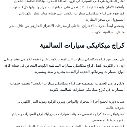
تعتبر البطارية هي قلب السيارة في تزويد الطاقة للمحرك ولكافة أنظمة التشغيل
وأنظمة الأمان ولوحة القيادة لذلك نعمل على صيانتها باستمرار وتبديلها كل 3 سنوات.
كما نقوم في كراج ميكانيكي سيارات الكويت على صيانة مولد التيار الكهربائي
المسؤول عن شحن البطارية.
ونفحص ايضاً محركات الاحتراق الداخلي أو محرقات الاحتراق الخارجي من خلال بنشر
متنقل السالمية الكويت.
كراج ميكانيكي سيارات السالمية
هل تبحث عن كراج ميكانيكي سيارات السالمية بالكويت خبير؟ نقدم لكم في بنشر متنقل
اون لان الكويت أفضل كراج ميكانيكي سيارات السالمية الكويت المخاص في صيانة كافة
أنواع السيارات وموديلاتها الحديثة أو القديمة بخبرة واسعة ومتميزة.
ولكن ما هي الخدمات المتضمنة في كراج ميكانيكي سيارات الكويت؟ تتضمن خدمات
السيارات في كراج ميكانيكي سيارات السالمية الكويت:
صيانة دورية لجميع أجزاء المحرك والبواجي ومزود الوقود ومولد التيار الكهربائي
بحرفية عالية.
كما يتوافر خدمة كراج متخصص معاونات سيارات هيدروليك لرفع السيارات وصيانتها
بخبرة فريقنا المتخصص.
كما نقدمة خدمة المساعدة على الطريق من شحن بطارية أو تبديل التواير أو فحص