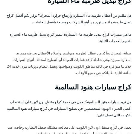
كراج تبديل طرمبة ماء السيارة
هل مللتم من أعطال طرمبة ماء السيارة وارتفاع حرارة المحرك؟ نوفر لكم أفضل كراج
تبديل طرمبة ماء مستورد من أهم الشركات ومصنعة بأفضل الخامات.
ما هي مميزات كراج تبديل طرمبة ماء السيارة؟ تتميز كراج تبديل طرمبة ماء السيارة
بتقديم الخدمات التالية:
صيانة المحرك وتأكد من عطل الطرمبة ومواسير وإصلاح الأعطال بحرفية مميزة.
أسعارنا مميزة وهي شاملة كافة عمليات الصيانة أو التصليح لمختلف أنواع السيارات.
خدماتنا متوافرة في كافة مناطق الكويت وضواحيها ونعمل بنظام دوريات مرن خدمة 24
ساعة لتلبية طلباتكم في جميع الأوقات.
كراج سيارات هنود السالمية
هل تريد سيارات هنود السالمية؟ نعمل في خدمة كراج متنقل اون لاين على استقطاب
أفضل الخبراء الهنود المتخصصين في تصليح السيارات في كراج سيارات هنود السالمية
الكويت التي تعمل على:
نعمل في كراج متنقل اون لاين الكويت على معالجة مشكلة ضعف البطارية وخاصة عند
صدور صوت عند التشغيل أو إضاءة لمبة البطارية في لوحة القيادة.