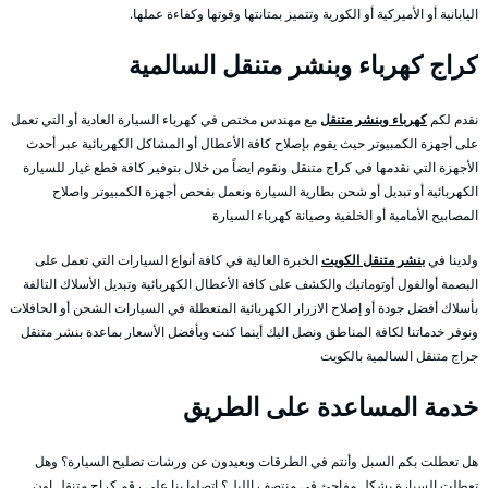
اليابانية أو الأميركية أو الكورية وتتميز بمتانتها وقوتها وكفاءة عملها.
كراج كهرباء وبنشر متنقل السالمية
نقدم لكم
كهرباء وبنشر متنقل
مع مهندس مختص في كهرباء السيارة العادية أو التي تعمل
على أجهزة الكمبيوتر حيث يقوم بإصلاح كافة الأعطال أو المشاكل الكهربائية عبر أحدث
الأجهزة التي نقدمها في كراج متنقل ونقوم ايضاً من خلال بتوفير كافة قطع غيار للسيارة
الكهربائية أو تبديل أو شحن بطارية السيارة ونعمل بفحص أجهزة الكمبيوتر واصلاح
المصابيح الأمامية أو الخلفية وصيانة كهرباء السيارة
ولدينا في
بنشر متنقل الكويت
الخبرة العالية في كافة أنواع السيارات التي تعمل على
البصمة أوالفول أوتوماتيك والكشف على كافة الأعطال الكهربائية وتبديل الأسلاك التالفة
بأسلاك أفضل جودة أو إصلاح الازرار الكهربائية المتعطلة في السيارات الشحن أو الحافلات
ونوفر خدماتنا لكافة المناطق ونصل اليك أينما كنت وبأفضل الأسعار بماعدة بنشر متنقل
جراج متنقل السالمية بالكويت
خدمة المساعدة على الطريق
هل تعطلت بكم السبل وأنتم في الطرقات وبعيدون عن ورشات تصليح السيارة؟ وهل
تعطلت السيارة بشكل مفاجئ في منتصف الليل؟ اتصلوا بنا على رقم كراج متنقل اون