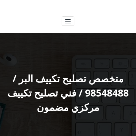
لتجاوز
الكويتية
خدمات وظائف بالكويت
لى
لمحتوى
متخصص تصليح تكييف البر /
98548488 / فني تصليح تكييف
مركزي مضمون