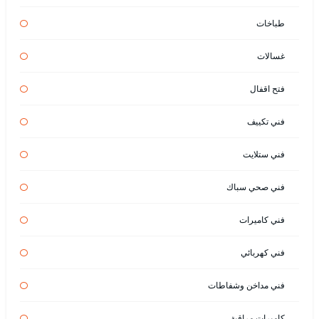
طباخات
غسالات
فتح اقفال
فني تكييف
فني ستلايت
فني صحي سباك
فني كاميرات
فني كهربائي
فني مداخن وشفاطات
كاميرات مراقبة