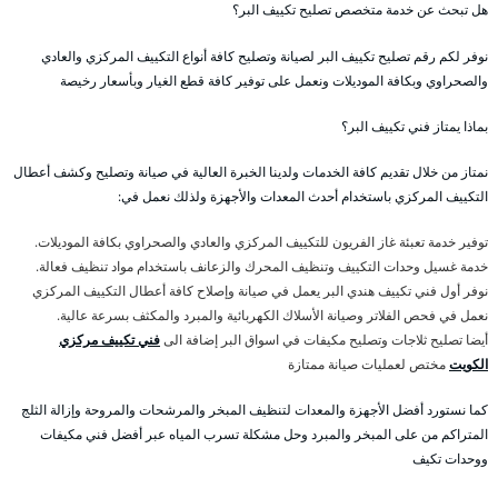
هل تبحث عن خدمة متخصص تصليح تكييف البر؟
نوفر لكم رقم تصليح تكييف البر لصيانة وتصليح كافة أنواع التكييف المركزي والعادي
والصحراوي وبكافة الموديلات ونعمل على توفير كافة قطع الغيار وبأسعار رخيصة
بماذا يمتاز فني تكييف البر؟
نمتاز من خلال تقديم كافة الخدمات ولدينا الخبرة العالية في صيانة وتصليح وكشف أعطال
التكييف المركزي باستخدام أحدث المعدات والأجهزة ولذلك نعمل في:
توفير خدمة تعبئة غاز الفريون للتكييف المركزي والعادي والصحراوي بكافة الموديلات.
خدمة غسيل وحدات التكييف وتنظيف المحرك والزعانف باستخدام مواد تنظيف فعالة.
نوفر أول فني تكييف هندي البر يعمل في صيانة وإصلاح كافة أعطال التكييف المركزي
نعمل في فحص الفلاتر وصيانة الأسلاك الكهربائية والمبرد والمكثف بسرعة عالية.
أيضا تصليح ثلاجات وتصليح مكيفات في اسواق البر إضافة الى
فني تكييف مركزي
الكويت
مختص لعمليات صيانة ممتازة
كما نستورد أفضل الأجهزة والمعدات لتنظيف المبخر والمرشحات والمروحة وإزالة الثلج
المتراكم من على المبخر والمبرد وحل مشكلة تسرب المياه عبر أفضل فني مكيفات
ووحدات تكيف