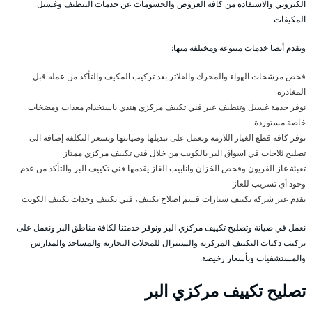
الكتروني والاستفادة من كافة العروض والحسومات عن خدمات التنظيف وغسيل
المكيفات
ونقدم أيضا خدمات متنوعة ومختلفة منها:
فحص مرشحات الهواء والمحرك والفلاتر بعد تركيب المكيف والتأكد من عمله قبل
المغادرة
نوفر خدمة غسيل وتنظيف عبر فني تكييف مركزي هندي باستخدام معدات ومضخات
خاصة مستوردة.
نوفر كافة قطع الغيار اللازمة ونعمل على تبديلها وصيانتها وبسعر التكلفة إضافة الى
تصليح ثلاجات في اسواق البر بالكويت من خلال فني تكييف مركزي ممتاز
تعبئة غاز الفريون وفحص الخزان وانابيب الغاز يقدمها فني تكييف البر والتأكد من عدم
وجود أي تسريب للغاز
نقدم عبر شركة تكييف سيارات قسم اصلاح تكييف، فني تكييف وحدات تكييف الكويت
نعمل في صيانة وتصليح تكييف مركزي البر ونوفر خدمتنا لكافة مناطق البر ونعمل على
تركيب دكتات التكييف المركزية والسنترال للمحلات التجارية والمساجد والمدارس
والمستشفيات وبأسعار رخيصة.
تصليح تكييف مركزي البر