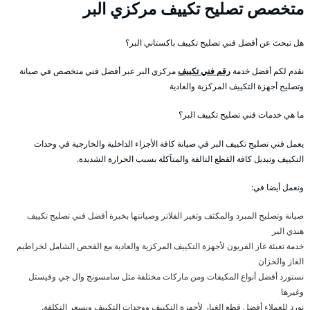
متخصص تصليح تكييف مركزي البر
هل تبحث عن أفضل فني تصليح تكييف باكستاني البر؟
نقدم لكم أفضل خدمة
رقم فني تكييف
مركزي البر عبر أفضل فني متخصص في صيانة
وتصليح أجهزة التكييف المركزية والعادية
ما هي خدمات فني تصليح تكييف البر؟
يعمل فني تصليح تكييف البر في صيانة كافة الأجزاء الداخلية والخارجية في وحدات
التكييف وتبديل كافة القطع التالفة والمتآكلة بسبب الحرارة الشديدة.
ونعمل أيضا في:
صيانة وتصليح المبرد والمكثف وتغير الفلاتر وصيانتها بخبرة أفضل فني تصليح تكييف
هندي البر
خدمة تعبئة غاز الفريون لأجهزة التكييف المركزية والعادية مع الفحص الشامل لخراطيم
الغاز والخزان
نستورد أفضل أنواع المكيفات ومن ماركات مختلفة مثل سامسونج وال جي وفيستل
وغيرها
نورد للعملاء أفضل قطع الغيار لأجهزة التكييف ووحدات التكييف وبسعر التكلفة.