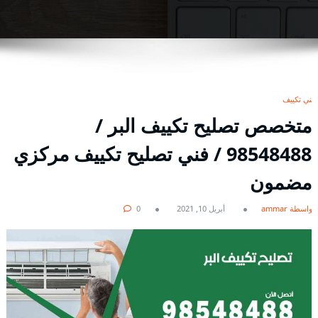
فني تكييف
متخصص تصليح تكييف البر /
98548488 / فني تصليح تكييف مركزي
مضمون
بواسطة ammar
أبريل 10, 2021
0