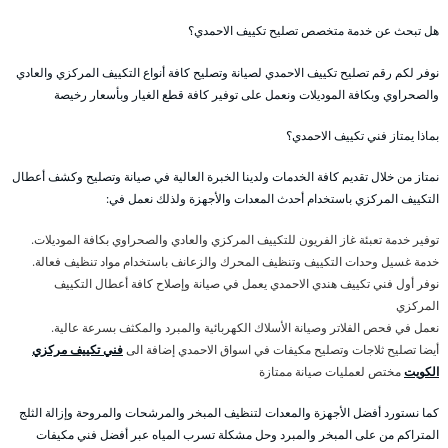
هل تبحث عن خدمة متخصص تصليح تكييف الاحمدي؟
نوفر لكم رقم تصليح تكييف الاحمدي لصيانة وتصليح كافة أنواع التكييف المركزي والعادي
والصحراوي وبكافة الموديلات ونعمل على توفير كافة قطع الغيار وبأسعار رخيصة
بماذا يمتاز فني تكييف الاحمدي؟
نمتاز من خلال تقديم كافة الخدمات ولدينا الخبرة العالية في صيانة وتصليح وكشف أعطال
التكييف المركزي باستخدام أحدث المعدات والأجهزة ولذلك نعمل في:
توفير خدمة تعبئة غاز الفريون للتكييف المركزي والعادي والصحراوي بكافة الموديلات.
خدمة غسيل وحدات التكييف وتنظيف المحرك والزعانف باستخدام مواد تنظيف فعالة.
نوفر أول فني تكييف هندي الاحمدي يعمل في صيانة وإصلاح كافة أعطال التكييف
المركزي
نعمل في فحص الفلاتر وصيانة الأسلاك الكهربائية والمبرد والمكثف بسرعة عالية.
أيضا تصليح ثلاجات وتصليح مكيفات في اسواق الاحمدي إضافة الى
فني تكييف مركزي
الكويت
مختص لعمليات صيانة ممتازة
كما نستورد أفضل الأجهزة والمعدات لتنظيف المبخر والمرشحات والمروحة وإزالة الثلج
المتراكم من على المبخر والمبرد وحل مشكلة تسرب المياه عبر أفضل فني مكيفات