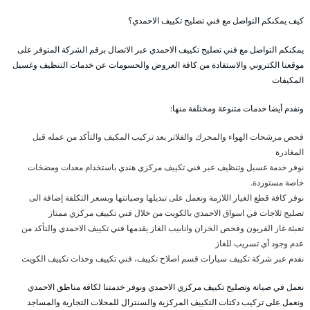
كيف يمكنكم التواصل مع فني تصليح تكييف الاحمدي؟
يمكنكم التواصل مع فني تصليح تكييف الاحمدي عبر الاتصال برقم الشركة المتوفر على
موقعنا الكتروني والاستفادة من كافة العروض والحسومات عن خدمات التنظيف وغسيل
المكيفات
ونقدم أيضا خدمات متنوعة ومختلفة منها:
فحص مرشحات الهواء والمحرك والفلاتر بعد تركيب المكيف والتأكد من عمله قبل
المغادرة
نوفر خدمة غسيل وتنظيف عبر فني تكييف مركزي هندي باستخدام معدات ومضخات
خاصة مستوردة.
نوفر كافة قطع الغيار اللازمة ونعمل على تبديلها وصيانتها وبسعر التكلفة إضافة الى
تصليح ثلاجات في اسواق الاحمدي بالكويت من خلال فني تكييف مركزي ممتاز
تعبئة غاز الفريون وفحص الخزان وانابيب الغاز يقدمها فني تكييف الاحمدي والتأكد من
عدم وجود أي تسريب للغاز
نقدم عبر شركة تكييف سيارات قسم اصلاح تكييف، فني تكييف وحدات تكييف الكويت
نعمل في صيانة وتصليح تكييف مركزي الاحمدي ونوفر خدمتنا لكافة مناطق الاحمدي
ونعمل على تركيب دكتات التكييف المركزية والسنترال للمحلات التجارية والمساجد