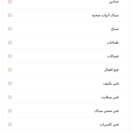
حدادين
سباك أدوات صحية
صباغ
طباخات
غسالات
فتح اقفال
فني تكييف
فني ستلايت
فني صحي سباك
فني كاميرات