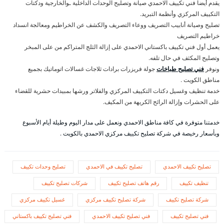
يقدم أيضا فني تكييف الاحمدي صيانة وتصليح الوحدات الداخلية ـوالخارجية ودكتات
التكييف المركزي وأنظمة التبريد.
تصليح وصيانة أنابيب التصريف ووعاء التصريف والكشف عن الخراطيم ومعالجة انسداد
خراطيم التصريف
يعمل أول فني تكييف باكستاني الاحمدي على إزالة الثلج المتراكم من على المبخر
وتصليح المكثف في حال تلفه.
ونوفر
فني تصليح طباخات
جولة فريزرات برادات ثلاجات غسالات اتوماتيك بجميع
مناطق الكويت .
خدمة تنظيف وغسيل دكتات التكييف المركزي والفلاتر ورشها بمبيدات حشرية للقضاء
على الحشرات وإزالة الرائح الكريهة من المكيف.
خدمتنا متوفرة في كافة مناطق الاحمدي ونعمل على مدار اليوم وطيلة أيام الأسبوع
وبأسعار رخيصة في شركة تصليح تكييف مركزي الاحمدي بالكويت .
تصليح تكييف الاحمدي
تصليح تكييف في الاحمدي
تصليح وحدات تكييف
تنظيف تكييف
رقم هاتف تصليح تكييف
شركات تصليح تكييف
شركة تصليح تكييف
شركة تصليح تكييف مركزي
غسيل تكييف مركزي
فني تصليح تكييف
فني تصليح تكييف الاحمدي
فني تصليح تكييف باكستاني