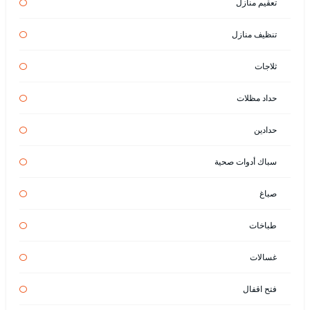
تعقيم منازل
تنظيف منازل
ثلاجات
حداد مظلات
حدادين
سباك أدوات صحية
صباغ
طباخات
غسالات
فتح اقفال