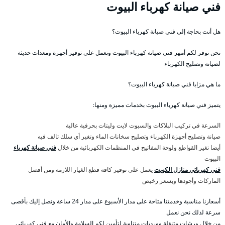
فني صيانة كهرباء البيوت
هل أنت بحاجة إلى فني صيانة كهرباء البيوت؟
نحن نوفر لكم أمهر فني صيانة كهرباء البيوت ونعمل على توفير أجهزة ومعدات حديثة
لصيانة وتصليح الكهرباء
ما هي مزايا فني صيانة كهرباء البيوت؟
يتميز فني صيانة كهرباء البيوت بخدمات مميزة ومنها:
السرعة في تركيب البلاكات والسبوت لايت وليتات بحرفية عالية
صيانة وتصليح أجهزة الكهرباء وتصليح سخانات الماء وتغير أي سلك تالف فيه
أيضا تغير القواطع ولوحة المفاتيح في المنظمات الكهربائية من خلال
فني صيانة كهرباء
البيوت
فني كهربائي منازل الكويت
يعمل على توفير كافة قطع الغيار اللازمة ومن أفضل
الماركات وأجودها وبسعر رخيص
أسعارنا مناسبة وخدمتنا متاحة على مدار الأسبوع على مدار 24 ساعة ونصل إليك بأقصى
سرعة لذلك نحن نعمل
من خلال ورشات متنقلة وورديات متناوبة لتأمين لكم السلامة والأمان مع فني كهربائي