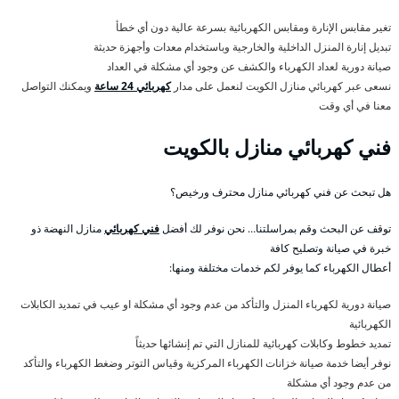
تغير مقابس الإنارة ومقابس الكهربائية بسرعة عالية دون أي خطأ
تبديل إنارة المنزل الداخلية والخارجية وباستخدام معدات وأجهزة حديثة
صيانة دورية لعداد الكهرباء والكشف عن وجود أي مشكلة في العداد
نسعى عبر كهربائي منازل الكويت لنعمل على مدار
كهربائي 24 ساعة
ويمكنك التواصل
معنا في أي وقت
فني كهربائي منازل بالكويت
هل تبحث عن فني كهربائي منازل محترف ورخيص؟
توقف عن البحث وقم بمراسلتنا… نحن نوفر لك أفضل
فني كهربائي
منازل النهضة ذو
خبرة في صيانة وتصليح كافة
أعطال الكهرباء كما يوفر لكم خدمات مختلفة ومنها:
صيانة دورية لكهرباء المنزل والتأكد من عدم وجود أي مشكلة او عيب في تمديد الكابلات
الكهربائية
تمديد خطوط وكابلات كهربائية للمنازل التي تم إنشائها حديثاً
نوفر أيضا خدمة صيانة خزانات الكهرباء المركزية وقياس التوتر وضغط الكهرباء والتأكد
من عدم وجود أي مشكلة