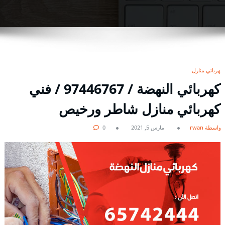
كهربائي منازل
كهربائي النهضة / 97446767 / فني
كهربائي منازل شاطر ورخيص
بواسطة rwan
مارس 5, 2021
0