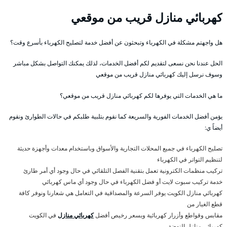
كهربائي منازل قريب من موقعي
هل واجهتم مشكلة في الكهرباء وتبحثون عن أفضل خدمة لتصليح الكهرباء بأسرع وقت؟
الحل عندنا نحن نسعى لتقديم لكم أفضل الخدمات، لذلك يمكنك التواصل بشكل مباشر
وسوف نرسل إليك كهربائي منازل قريب من موقعي
ما هي الخدمات التي يوفرها لكم كهربائي منازل قريب من موقعي؟
يؤمن أفضل الخدمات الفورية والسريعة كما نقوم بتلبية طلبكم في حالات الطوارئ ونقوم
أيضاً ي:
تصليح الكهرباء في جميع المحلات التجارية والأسواق وباستخدام معدات وأجهزة حديثة
لتنظيم التواتر في الكهرباء
تركيب منظمات الكترونية تعمل بتقنية الفصل التلقائي في حال وجود أي أمر طارئ
خدمة تركيب سبوت لايت أو فضل الكهرباء في حال وجود أي ماس كهربائي
كهربائي منازل الكويت يوفر السرعة والمصداقية في التعامل هي شعارنا ونوفر كافة
قطع الغيار من
مقابس وقواطع وأزرار كهربائية وبسعر رخيص أفضل
كهربائي منازل
في الكويت
كهربائي منازل النهضة .