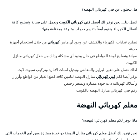
هل تبحثون عن فني كهربائي النهضة؟
اتصل بنا…. نحن نوفر لك أفضل
فني كهربائي الكويت
ونعمل على صيانة وتصليح كافة
أعطال الكهرباء ونقوم أيضاً بتقديم خدمات متنوعة ومختلفة منها:
تصليح عدادات الكهرباء والكشف عن وجود أي ماس
كهربائي
من خلال استخدام أجهزة
حديثة
صيانة وتصليح لوحة القواطع في حال وجود أي مشكلة وذلك من خلال كهربائي منازل
الكويت
لذلك نعمل على تغير البرايز والمقابس وتبديل لمبات الإنارة وتركيب سبوت لايت
نوفر أيضا لكم
فني كهربائي
منازل النهضة لتامين كافة قطع الغيار من قواطع وأزرار
وأسلاك كهربائية ذات جودة ممتازة وبسعر رخيص
رقم فني كهربائي منازل النهضة بالكويت
معلم كهربائي النهضة
ماذا يوفر لكم معلم كهربائي النهضة؟
نحن نؤمن لك أفضل معلم كهربائي منازل النهضة ذو خبرة ممتازة ومن أهم الخدمات التي
يوفرها معلم كهربائي النهضة هي: