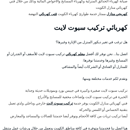
صيانة كهرباء الحدائق المنزلية وكهرباء المسابح والاحواض المائية وذلك من خلال فني
كهربائي منازل الكويت
كهربجي منازل
ممتاز خدمة طوارئ كهرباء الكويت
فنى كهربائي
النهضة
كهربائي تركيب سبوت لايت
هل ترغب في تغير ديكور المنزل من الإنارة وغيرها؟
اتصل بنا… نحن نوفر لك أفضل
معلم كهربائي
تركيب سبوت لايت للأسقف أو الجدران أو
المسابح وغيرها وخدمتنا نوفرها:
للمنازل أو الفنادق أو الشركات أيضاً والمشافي
ونقدم لكم خدمات مختلفة ومنها:
تركيب سبوت لايت صغيرة وكبيرة في جيبس بورد وبموديلات حديثة وجذابة
الخبرة في تركيب سبوت لايت وإضاءات مخفية للمسابح والأدراج
فني كهربائي منازل الكويت يوفر خدمة
تركيب سبوت لايت
خارجي وداخلي ولذي تعمل
بتقنية الحساس أو اللمس والحركة
أيضا تركيب ثريات من كافة الأحجام ونوفر أيضا خدمتنا للصالات والمساجد والمعارض
هيا اتصل بنا فخدمتنا متوفرة في كافة مناطق الكويت ونعمل من خلال ورشات عمل متنقل