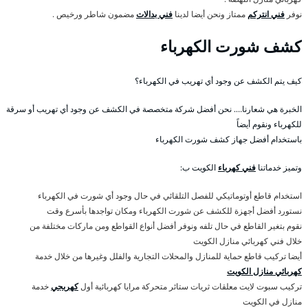
نوفر
فني انتركم
ممتاز ونحن أيضا لدينا
فني بدالات
مضمون شاطر ورخيص .
كشف شورت الكهرباء
كيف يتم الكشف عن وجود أي تهريب في الكهرباء؟
الخبرة هي شعارنا…. نحن أفضل شركة متخصصة في الكشف عن وجود أي تهريب أو سرقة
للكهرباء ونقوم أيضاً
باستخدام أفضل جهاز كشف شورت الكهرباء
وتميز خدماتنا
فني كهرباء
الكويت ب:
استخدام قاطع أوتوماتيكي للفصل التلقائي في حال وجود أي شورت في الكهرباء
نستورد أفضل أجهزة للكشف عن شورت الكهرباء ومكان تواجدها بأسرع وقت
نقوم بتغير القاطع في حال تلفه ونوفر أفضل أنواع القواطع ومن ماركات مختلفة من
خلال فني كهربائي منازل الكويت
أيضا تركيب قاطع حماية للمنازل والمحلات التجارية والفلل وغيرها من خلال خدمة
كهربائي منازل الكويت
تركيب سبوت لايت معلقات ثريات ستائر متحركة مرايا كهربائية أول
كهربجي
خدمة
منازل في الكويت