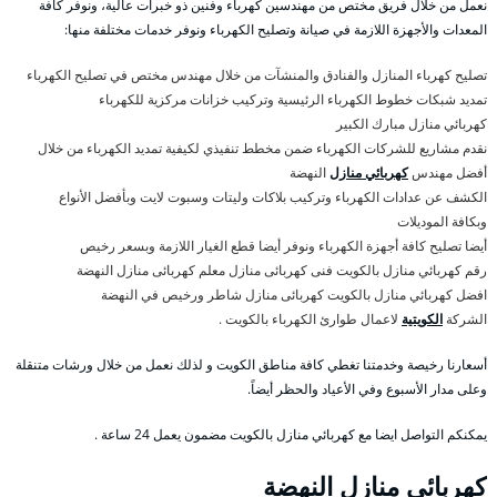
نعمل من خلال فريق مختص من مهندسين كهرباء وفنين ذو خبرات عالية، ونوفر كافة
المعدات والأجهزة اللازمة في صيانة وتصليح الكهرباء ونوفر خدمات مختلفة منها:
تصليح كهرباء المنازل والفنادق والمنشآت من خلال مهندس مختص في تصليح الكهرباء
تمديد شبكات خطوط الكهرباء الرئيسية وتركيب خزانات مركزية للكهرباء
كهربائي منازل مبارك الكبير
نقدم مشاريع للشركات الكهرباء ضمن مخطط تنفيذي لكيفية تمديد الكهرباء من خلال
أفضل مهندس
كهربائي منازل
النهضة
الكشف عن عدادات الكهرباء وتركيب بلاكات وليتات وسبوت لايت وبأفضل الأنواع
وبكافة الموديلات
أيضا تصليح كافة أجهزة الكهرباء ونوفر أيضا قطع الغيار اللازمة وبسعر رخيص
رقم كهربائي منازل بالكويت فنى كهربائى منازل معلم كهربائى منازل النهضة
افضل كهربائي منازل بالكويت كهربائى منازل شاطر ورخيص في النهضة
الشركة
الكويتية
لاعمال طوارئ الكهرباء بالكويت .
أسعارنا رخيصة وخدمتنا تغطي كافة مناطق الكويت و لذلك نعمل من خلال ورشات متنقلة
وعلى مدار الأسبوع وفي الأعياد والحظر أيضاً.
يمكنكم التواصل ايضا مع كهربائي منازل بالكويت مضمون يعمل 24 ساعة .
كهربائي منازل النهضة