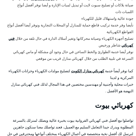
صيانة بلاكات أو تصليح سبوت لايت أو تبديل لمبات الإنارة و أيضا نوفر أفضل أنواع
اللمبات ذات
جودة عالية واستهلاك قليل للكهرباء
نأيضا وفر خدمة تركيب قاطع حماية للمنازل أو المحلات التجارية ونوفر أيضا أفضل أنواع
القواطع الكهربائية
تصليح أجهزة الكهرباء وصيانة محركاتها وتغير أسلاك الدارة في حال تلفه من خلال
فني
كهربائي
شاطر ورخيص
نوفر أيضا خدمة الطوارئ والخط الساخن في حال وجود أي مشكلة أو ماس كهربائي
السرعة في تلبية الطلب من خلال كهربائي منازل قريب من موقعي
كما نوفر أيضاً خدمة
كهربائي منازل الكويت
لتصليح مولدات الكهرباء وخزانات الكهرباء
المركزية و لدينا
خبرات محلية وأجنبية أو مهندسين مختصين في هذا المجال لذلك فني كهربائي منازل
النهضة هو الأفضل .
كهربائي بيوت
تواصلوا مع أفضل فني كهربائي الفروانية بيوت بخبرة عالية ويصلك لمنزلك بالسرعة
المطلوبة ويدرك جيدا التعامل السليم مع العميل، فعند تواصلك معنا سنكون جاهزين
لنرسل لك أفضل نخبة متخصصة في أعمال الكهرباء بمختلف أنواعها ومحترفين في حل