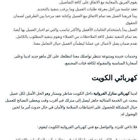
يقوم الفريق بالمعاينة مع الاتفاق على كافة التفاصيل.
تعقد جلسة من أجل معرفة طلبات العميل وما يرغب بتنفيذ بالتحديد.
يبدأ فريقنا العمل بعد تمام الاتفاق مع العميل وكتابة عقد مرحبا بين الطرفين لضمان
الحقوق.
العمل يبدأ باستخدام الخامات الأفضل والأكثر تناسب والتي تم اخبار العميل بها أيضا.
بعد تمام التنفيذ نتقبل كافة الملاحظات من العملاء ونقوم بتنفيذ المطلوب بالكامل.
نقدم ضمان يصل لأعمال عن عملنا ليطمأن العميل حيال التعامل معنا.
وخدمات عديدة ومتنوعة تنتظر تواصلك معنا لنطلعك على كل ماهو جديد لدينا وعلى
أسعارنا المناسبة والمقبولة لكافة فئات المجتمع.
كهربائي الكويت
لدينا
كهربائي منازل الفروانية
داخل الكويت شاطر وممتاز وهو الحل الأمثل لكل عميل
يبحث عن الخدمة المثالية جاهز ليصل إلى منزلك في أقرب وقت ويعطي النصائح للعميل
حيال المشكلة للحصول على احتياطات السلامة والأمان في حال حدوث أمر ما لحين
الوصول له.
فلا داعي للتردد والتواصل مع فني كهربائي الفروانية الكويت ليقوم :
بخدمة متميز في الكهرباء وصاحب ابتكارات في مجال تركيب الديكورات والإضاءة