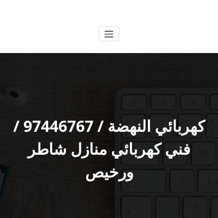
لتجاوز
الكويتية
خدمات وظائف بالكويت
لى
لمحتوى
كهربائي النهضة / 97446767 /
فني كهربائي منازل شاطر
ورخيص