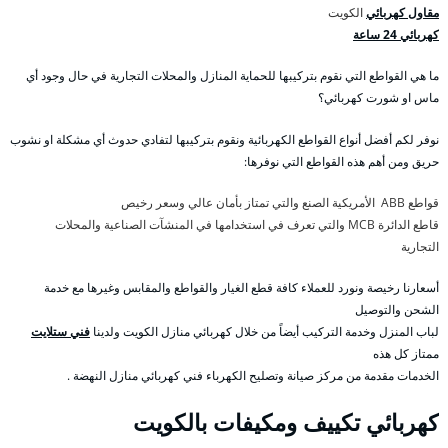
مقاول كهربائي
الكويت
كهربائي 24 ساعة
ما هي القواطع التي نقوم بتركيبها للحماية المنازل والمحلات التجارية في حال وجود أي
ماس او شورت كهربائي؟
نوفر لكم أفضل أنواع القواطع الكهربائية ونقوم بتركيبها لتفادي حدوث أي مشكلة او نشوب
حريق ومن أهم هذه القواطع التي نوفرها:
قواطع ABB الأمريكية الصنع والتي تمتاز بأمان عالي وسعر رخيص
قاطع الدائرة MCB والتي تعرف في استخدامها في المنشآت الصناعية والمحلات
التجارية
أسعارنا رخيصة ونورد للعملاء كافة قطع الغيار والقواطع والمقابس وغيرها مع خدمة
الشحن والتوصيل
لباب المنزل وخدمة التركيب أيضاً من خلال كهربائي منازل الكويت ولدينا
فني ستلايت
ممتاز كل هذه
الخدمات مقدمة من مركز صيانة وتصليح الكهرباء فني كهربائي منازل النهضة .
كهربائي تكييف ومكيفات بالكويت