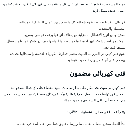
جميع المشكلات بكفاءة عالية وضمان على كل ما يقدمه فني كهربائي الفروانية شركتنا من
أعمال عديدة تتمثل في:
كهربائي الفروانية بيوت يقوم بإصلاح كل ما يخص من أعمال المنازل الكهربائية
البسيطة والمعقدة.
إصلاح جميع أنواع الأعطال المنزلية مع إختلاف أنواعها بوقت قياسي وسريع.
يتمكن من اعداد شبكة كهرباء متكاملة من بدايتها لنهايتها دون أن يشكو عميلنا من عطل
بسببها فيما بعد.
يقوم فني كهربائي الفروانية البيوت بتغيير خطوط الكهرباء القديمة واستبدالها بجديدة
ويقضي على أي عطل وارد الحدوث فيما بعد.
فني كهربائي مضمون
فني كهربائي بيوت بخدمتكم على مدار ساعات اليوم للقضاء على أي عطل يشكو منه
العميل فور تواصله معنا، يعمل بحرفية عالية وأمانة ويمتاز بمصداقيته مع العميل مما يجعل
من الصعوبة أن نتلقى الشكاوي منه من عملائنا.
وتتم أعمالنا في مجال التشطيبات كالآتي :
يبدأ العمل بمجرد اتصال العميل بنا وإرسال فريق عمل من أجل البدء في العمل.