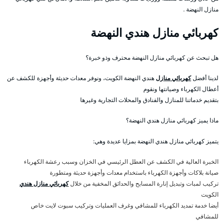
منازل النهضة .
كهربائي منازل هندي النهضة
هل تبحث عن كهربائي منازل النهضة محترف وذو خبرة؟
لدينا أفضل
كهربائي منازل
هندي النهضة الكويت، ونوفر معدات حديثة وأجهزة للكشف عن
أعطال الكهرباء وصيانتها ونقوم
بتقديم خدماتنا للمنازل والفنادق والمحلات التجارية وغيرها
ماذا يميز كهربائي منازل هندي النهضة؟
يتميز كهربائي منازل هندي النهضة بمزايا عديدة وهي:
الخبرة العالية في الكشف عن العطل الرئيسي في الخزان وسبب رعشة الكهرباء
صيانة بلاكات وأجهزة الكهرباء باستخدام معدات وأجهزة حديثة ومتطورة
تركيب لمبات وتبديل إنارة المسابح والحدائق المخفية من خلال
كهربائي منازل هندي
الكويت
أيضا خدمة تمديد الكهرباء للمشافي وغرف العمليات وتركيب سبوت لايت خاص
للمشافي