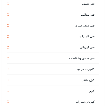
فني تكييف
فني ستلايت
فني صحي سباك
فني كاميرات
فني كهربائي
فني مداخن وشفاطات
كاميرات مراقبة
كراج متنقل
كرين
كهربائي سيارات