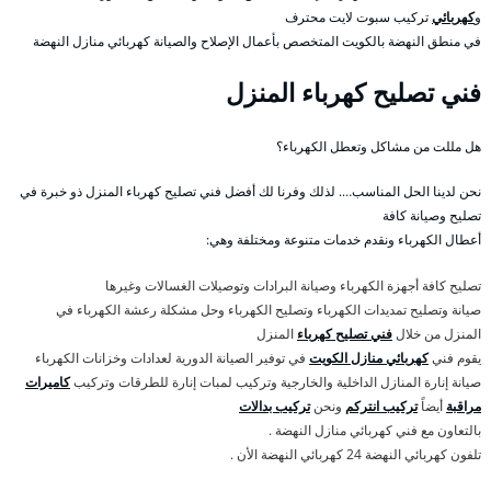
و
كهربائي
تركيب سبوت لايت محترف
في منطق النهضة بالكويت المتخصص بأعمال الإصلاح والصيانة كهربائي منازل النهضة
فني تصليح كهرباء المنزل
هل مللت من مشاكل وتعطل الكهرباء؟
نحن لدينا الحل المناسب…. لذلك وفرنا لك أفضل فني تصليح كهرباء المنزل ذو خبرة في
تصليح وصيانة كافة
أعطال الكهرباء ونقدم خدمات متنوعة ومختلفة وهي:
تصليح كافة أجهزة الكهرباء وصيانة البرادات وتوصيلات الغسالات وغيرها
صيانة وتصليح تمديدات الكهرباء وتصليح الكهرباء وحل مشكلة رعشة الكهرباء في
المنزل من خلال
فني تصليح كهرباء
المنزل
يقوم فني
كهربائي منازل الكويت
في توفير الصيانة الدورية لعدادات وخزانات الكهرباء
صيانة إنارة المنازل الداخلية والخارجية وتركيب لمبات إنارة للطرقات وتركيب
كاميرات
مراقبة
أيضاً
تركيب انتركم
ونحن
تركيب بدالات
بالتعاون مع فني كهربائي منازل النهضة .
تلفون كهربائي النهضة 24 كهربائي النهضة الأن .