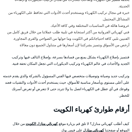
الحديثة.
خبرة في مجال تركيب الكهرباء ويستخدم أحدث الأدوات التي تحافظ على الكهرباء من
المشاكل المحتمل.
عروضنا هائلة في المناسبات المختلفة وفي كافة الأعياد.
فني كهربائي الفروانية من أكثر استجابة في تلبية طلب عملائنا من خلال فريق كامل من
الفنيين نلبي كافة احتياجاتكم في الكويت وما حولها من الضواحي والقرى المجاورة.
أرخص من الأسواق ونتميز بشركتنا لإن أسعارها في متناول الجميع دون مغالاة
فنتميز بإصلاح الكهرباء بشكل يمنع من فسادها بسرعة، وإصلاح التالف فيها وتركيب
الجديد والأحداث في عالم الكهرباء وتركيب الديكورات التي تجعل المكان تحفة فنية.
وتركيب جديد وصيانة وتوصيلات متخصص فيها الفني المسؤول بالشركة والذي يقدم خدمته
على أعلى مستوى وبأسعار مناسبة للأسواق، حيث يستخدم أحدث الأدوات والتقنيات فعند
وقوعك في أي عطل في الكهرباء اتصل بنا ولا تتردد حتى لا تتعرض أو تعرض أسرتك
للخطر.
أرقام طوارئ كهرباء الكويت
كيف أطلب كهربائي منازل؟ لا تلق قم بزيارة موقع
كهربائي منازل الكويت
من خلال
الموقع أو صفحتنا
كهربائي منازل
على فيس بوك