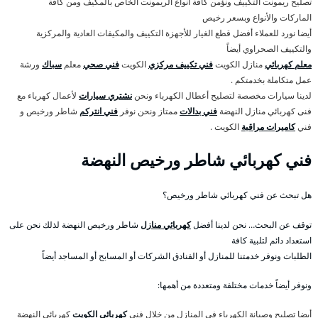
تصليح ريمونت التكييف ونؤمن كافة أنواع الريمونت الخاص بالمكيف ومن كافة
الماركات والأنواع وبسعر رخيص
أيضا نورد للعملاء أفضل قطع الغيار للأجهزة التكييف والمكيفات العادية والمركزية
والتكييف الصحراوي أيضاً
معلم كهربائي
منازل الكويت
فني تكييف مركزي
الكويت
فني صحي
معلم
سباك
ورشة
عمل متكاملة بخدمتكم .
لدينا سيارات مخصصة لتصليح أعطال الكهرباء ونحن
نشتري سيارات
لأعمال كهرباء مع
فنى كهربائي منازل النهضة
فني بدالات
ممتاز ونحن نوفر
فني انتركم
شاطر ورخيص و
فني
كاميرات مراقبة
الكويت .
فني كهربائي شاطر ورخيص النهضة
هل تبحث عن فني كهربائي شاطر ورخيص؟
توقف عن البحث… نحن لدينا أفضل
كهربائي منازل
شاطر ورخيص النهضة لذلك نحن على
استعداد دائم لتلبية كافة
الطلبات ونوفر خدمتنا للمنازل أو الفنادق الشركات أو المسابح أو المساجد أيضاً
ونوفر أيضاً خدمات مختلفة ومتعددة من أهمها:
أيضا تصليح وصيانة الكهرباء في المنازل من خلال فني
كهربائي الكويت
كهربائي النهضة