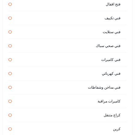
فتح اقفال
فني تكييف
فني ستلايت
فني صحي سباك
فني كاميرات
فني كهربائي
فني مداخن وشفاطات
كاميرات مراقبة
كراج متنقل
كرين