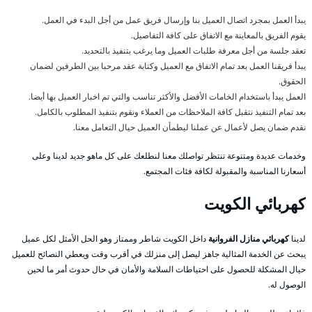
يبدأ العمل بمجرد اتصال العميل بنا وإرسال فريق عمل من أجل البدء في العمل.
يقوم الفريق بالمعاينة مع الاتفاق على كافة التفاصيل.
تعقد جلسة من أجل معرفة طلبات العميل وما يرغب بتنفيذ بالتحديد.
يبدأ فريقنا العمل بعد تمام الاتفاق مع العميل وكتابة عقد مرحبا بين الطرفين لضمان
الحقوق.
العمل يبدأ باستخدام الخامات الأفضل والأكثر تناسب والتي تم اخبار العميل بها أيضا.
بعد تمام التنفيذ نتقبل كافة الملاحظات من العملاء ونقوم بتنفيذ المطلوب بالكامل.
نقدم ضمان يصل لأعمال عن عملنا ليطمأن العميل حيال التعامل معنا.
وخدمات عديدة ومتنوعة تنتظر تواصلك معنا لنطلعك على كل ماهو جديد لدينا وعلى
أسعارنا المناسبة والمقبولة لكافة فئات المجتمع.
كهربائي الكويت
لدينا
كهربائي منازل الفروانية
داخل الكويت شاطر وممتاز وهو الحل الأمثل لكل عميل
يبحث عن الخدمة المثالية جاهز ليصل إلى منزلك في أقرب وقت ويعطي النصائح للعميل
حيال المشكلة للحصول على احتياطات السلامة والأمان في حال حدوث أمر ما لحين
الوصول له.