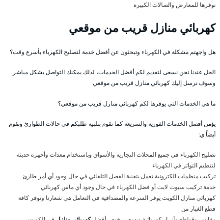
نوفرها للمعارض والصالات الكبيرة
كهربائي منازل قريب من موقعي
هل واجهتم مشكلة في الكهرباء وتبحثون عن أفضل خدمة لتصليح الكهرباء بأسرع وقت؟
الحل عندنا نحن نسعى لتقديم لكم أفضل الخدمات، لذلك يمكنك التواصل بشكل مباشر
وسوف نرسل إليك كهربائي منازل قريب من موقعي
ما هي الخدمات التي يوفرها لكم كهربائي منازل قريب من موقعي؟
يؤمن أفضل الخدمات الفورية والسريعة كما نقوم بتلبية طلبكم في حالات الطوارئ ونقوم
أيضاً ي:
تصليح الكهرباء في جميع المحلات التجارية والأسواق وباستخدام معدات وأجهزة حديثة
لتنظيم التواتر في الكهرباء
تركيب منظمات الكترونية تعمل بتقنية الفصل التلقائي في حال وجود أي أمر طارئ
خدمة تركيب سبوت لايت أو فضل الكهرباء في حال وجود أي ماس كهربائي
كهربائي منازل الكويت يوفر السرعة والمصداقية في التعامل هي شعارنا ونوفر كافة
قطع الغيار من
مقابس وقواطع وأزرار كهربائية وبسعر رخيص أفضل
كهربائي منازل
في الكويت