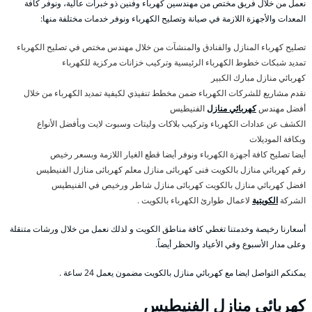
نعمل من خلال فريق مختص من مهندسين كهرباء وفنين ذو خبرات عالية، ونوفر كافة
المعدات والأجهزة اللازمة في صيانة وتصليح الكهرباء ونوفر خدمات مختلفة منها:
تصليح كهرباء المنازل والفنادق والمنشآت من خلال مهندس مختص في تصليح الكهرباء
تمديد شبكات خطوط الكهرباء الرئيسية وتركيب خزانات مركزية للكهرباء
كهربائي منازل مبارك الكبير
نقدم مشاريع للشركات الكهرباء ضمن مخطط تنفيذي لكيفية تمديد الكهرباء من خلال
أفضل مهندس
كهربائي منازل
الفنيطيس
الكشف عن عدادات الكهرباء وتركيب بلاكات وليتات وسبوت لايت وبأفضل الأنواع
وبكافة الموديلات
أيضا تصليح كافة أجهزة الكهرباء ونوفر أيضا قطع الغيار اللازمة وبسعر رخيص
رقم كهربائي منازل بالكويت فنى كهربائى منازل معلم كهربائى منازل الفنيطيس
افضل كهربائي منازل بالكويت كهربائى منازل شاطر ورخيص في الفنيطيس
الشركة
الكويتية
لاعمال طوارئ الكهرباء بالكويت .
أسعارنا رخيصة وخدمتنا تغطي كافة مناطق الكويت و لذلك نعمل من خلال ورشات متنقلة
وعلى مدار الأسبوع وفي الأعياد والحظر أيضاً.
يمكنكم التواصل ايضا مع كهربائي منازل بالكويت مضمون يعمل 24 ساعة .
كهربائي منازل الفنيطيس