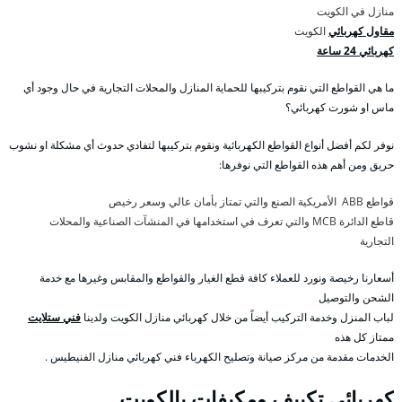
منازل في الكويت
مقاول كهربائي
الكويت
كهربائي 24 ساعة
ما هي القواطع التي نقوم بتركيبها للحماية المنازل والمحلات التجارية في حال وجود أي
ماس او شورت كهربائي؟
نوفر لكم أفضل أنواع القواطع الكهربائية ونقوم بتركيبها لتفادي حدوث أي مشكلة او نشوب
حريق ومن أهم هذه القواطع التي نوفرها:
قواطع ABB الأمريكية الصنع والتي تمتاز بأمان عالي وسعر رخيص
قاطع الدائرة MCB والتي تعرف في استخدامها في المنشآت الصناعية والمحلات
التجارية
أسعارنا رخيصة ونورد للعملاء كافة قطع الغيار والقواطع والمقابس وغيرها مع خدمة
الشحن والتوصيل
لباب المنزل وخدمة التركيب أيضاً من خلال كهربائي منازل الكويت ولدينا
فني ستلايت
ممتاز كل هذه
الخدمات مقدمة من مركز صيانة وتصليح الكهرباء فني كهربائي منازل الفنيطيس .
كهربائي تكييف ومكيفات بالكويت