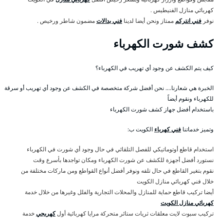
كهربائي منازل الفنيطيس .
نوفر
فني انتركم
ممتاز ونحن أيضا لدينا
فني بدالات
مضمون شاطر ورخيص .
كشف شورت الكهرباء
كيف يتم الكشف عن وجود أي تهريب في الكهرباء؟
الخبرة هي شعارنا…. نحن أفضل شركة متخصصة في الكشف عن وجود أي تهريب أو سرقة
للكهرباء ونقوم أيضاً
باستخدام أفضل جهاز كشف شورت الكهرباء
وتميز خدماتنا
فني كهرباء
الكويت ب:
استخدام قاطع أوتوماتيكي للفصل التلقائي في حال وجود أي شورت في الكهرباء
نستورد أفضل أجهزة للكشف عن شورت الكهرباء ومكان تواجدها بأسرع وقت
نقوم بتغير القاطع في حال تلفه ونوفر أفضل أنواع القواطع ومن ماركات مختلفة من
خلال فني كهربائي منازل الكويت
أيضا تركيب قاطع حماية للمنازل والمحلات التجارية والفلل وغيرها من خلال خدمة
كهربائي منازل الكويت
تركيب سبوت لايت معلقات ثريات ستائر متحركة مرايا كهربائية أول
كهربجي
خدمة