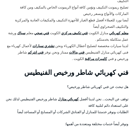
التكييف
تصليح ريمونت التكييف ونؤمن كافة أنواع الريمونت الخاص بالمكيف ومن كافة
الماركات والأنواع وبسعر رخيص
أيضا نورد للعملاء أفضل قطع الغيار للأجهزة التكييف والمكيفات العادية والمركزية
والتكييف الصحراوي أيضاً
معلم كهربائي
منازل الكويت
فني تكييف مركزي
الكويت
فني صحي
معلم
سباك
ورشة
عمل متكاملة بخدمتكم .
لدينا سيارات مخصصة لتصليح أعطال الكهرباء ونحن
نشتري سيارات
لأعمال كهرباء مع
فنى كهربائي منازل الفنيطيس
فني بدالات
ممتاز ونحن نوفر
فني انتركم
شاطر
ورخيص و فني
كاميرات مراقبة
الكويت .
فني كهربائي شاطر ورخيص الفنيطيس
هل تبحث عن فني كهربائي شاطر ورخيص؟
توقف عن البحث… نحن لدينا أفضل
كهربائي منازل
شاطر ورخيص الفنيطيس لذلك نحن
على استعداد دائم لتلبية كافة
الطلبات ونوفر خدمتنا للمنازل أو الفنادق الشركات أو المسابح أو المساجد أيضاً
ونوفر أيضاً خدمات مختلفة ومتعددة من أهمها: