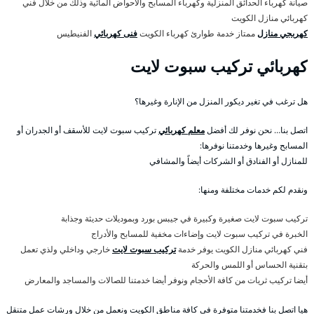
صيانة كهرباء الحدائق المنزلية وكهرباء المسابح والاحواض المائية وذلك من خلال فني
كهربائي منازل الكويت
كهربجي منازل
ممتاز خدمة طوارئ كهرباء الكويت
فنى كهربائي
الفنيطيس
كهربائي تركيب سبوت لايت
هل ترغب في تغير ديكور المنزل من الإنارة وغيرها؟
اتصل بنا… نحن نوفر لك أفضل
معلم كهربائي
تركيب سبوت لايت للأسقف أو الجدران أو
المسابح وغيرها وخدمتنا نوفرها:
للمنازل أو الفنادق أو الشركات أيضاً والمشافي
ونقدم لكم خدمات مختلفة ومنها:
تركيب سبوت لايت صغيرة وكبيرة في جيبس بورد وبموديلات حديثة وجذابة
الخبرة في تركيب سبوت لايت وإضاءات مخفية للمسابح والأدراج
فني كهربائي منازل الكويت يوفر خدمة
تركيب سبوت لايت
خارجي وداخلي ولذي تعمل
بتقنية الحساس أو اللمس والحركة
أيضا تركيب ثريات من كافة الأحجام ونوفر أيضا خدمتنا للصالات والمساجد والمعارض
هيا اتصل بنا فخدمتنا متوفرة في كافة مناطق الكويت ونعمل من خلال ورشات عمل متنقل