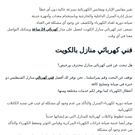
تغير مقابس الإنارة ومقابس الكهربائية بسرعة عالية دون أي خطأ
تبديل إنارة المنزل الداخلية والخارجية وباستخدام معدات وأجهزة حديثة
صيانة دورية لعداد الكهرباء والكشف عن وجود أي مشكلة في العداد
نسعى عبر كهربائي منازل الكويت لنعمل على مدار
كهربائي 24 ساعة
ويمكنك التواصل
معنا في أي وقت
فني كهربائي منازل بالكويت
هل تبحث عن فني كهربائي منازل محترف ورخيص؟
توقف عن البحث وقم بمراسلتنا… نحن نوفر لك أفضل
فني كهربائي
منازل الفنيطيس ذو
خبرة في صيانة وتصليح كافة
أعطال الكهرباء كما يوفر لكم خدمات مختلفة ومنها:
صيانة دورية لكهرباء المنزل والتأكد من عدم وجود أي مشكلة او عيب في تمديد الكابلات
الكهربائية
تمديد خطوط وكابلات كهربائية للمنازل التي تم إنشائها حديثاً
نوفر أيضا خدمة صيانة خزانات الكهرباء المركزية وقياس التوتر وضغط الكهرباء والتأكد
من عدم وجود أي مشكلة