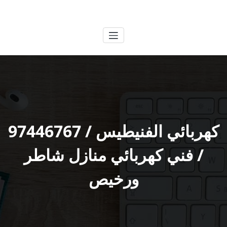
لتجاوز
الكويتية
خدمات وظائف بالكويت
لى
لمحتوى
كهربائي الفنيطيس / 97446767
/ فني كهربائي منازل شاطر
ورخيص