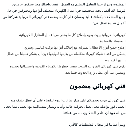
المطلوبة ويدرك جيدا التعامل السليم مع العميل، فعند تواصلك معنا سنكون جاهزين
لنرسل لك أفضل نخبة متخصصة في أعمال الكهرباء بمختلف أنواعها ومحترفين في حل
جميع المشكلات بكفاءة عالية وضمان على كل ما يقدمه فني كهربائي الفروانية شركتنا من
أعمال عديدة تتمثل في:
كهربائي الفروانية بيوت يقوم بإصلاح كل ما يخص من أعمال المنازل الكهربائية
البسيطة والمعقدة.
إصلاح جميع أنواع الأعطال المنزلية مع إختلاف أنواعها بوقت قياسي وسريع.
يتمكن من اعداد شبكة كهرباء متكاملة من بدايتها لنهايتها دون أن يشكو عميلنا من عطل
بسببها فيما بعد.
يقوم فني كهربائي الفروانية البيوت بتغيير خطوط الكهرباء القديمة واستبدالها بجديدة
ويقضي على أي عطل وارد الحدوث فيما بعد.
فني كهربائي مضمون
فني كهربائي بيوت بخدمتكم على مدار ساعات اليوم للقضاء على أي عطل يشكو منه
العميل فور تواصله معنا، يعمل بحرفية عالية وأمانة ويمتاز بمصداقيته مع العميل مما يجعل
من الصعوبة أن نتلقى الشكاوي منه من عملائنا.
وتتم أعمالنا في مجال التشطيبات كالآتي :