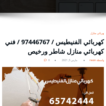
كهربائي منازل
كهربائي الفنيطيس / 97446767 / فني
كهربائي منازل شاطر ورخيص
بواسطة rwan
مارس 5, 2021
0