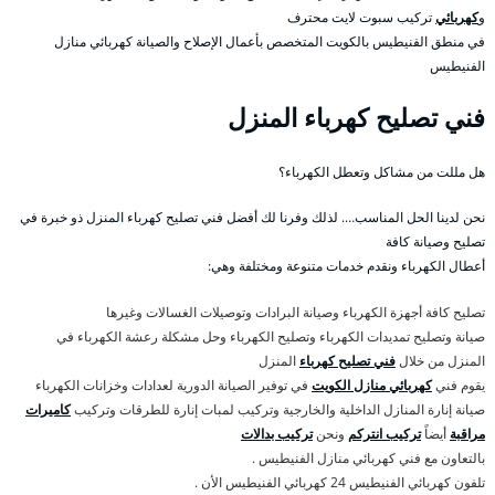
و
كهربائي
تركيب سبوت لايت محترف
في منطق الفنيطيس بالكويت المتخصص بأعمال الإصلاح والصيانة كهربائي منازل
الفنيطيس
فني تصليح كهرباء المنزل
هل مللت من مشاكل وتعطل الكهرباء؟
نحن لدينا الحل المناسب…. لذلك وفرنا لك أفضل فني تصليح كهرباء المنزل ذو خبرة في
تصليح وصيانة كافة
أعطال الكهرباء ونقدم خدمات متنوعة ومختلفة وهي:
تصليح كافة أجهزة الكهرباء وصيانة البرادات وتوصيلات الغسالات وغيرها
صيانة وتصليح تمديدات الكهرباء وتصليح الكهرباء وحل مشكلة رعشة الكهرباء في
المنزل من خلال
فني تصليح كهرباء
المنزل
يقوم فني
كهربائي منازل الكويت
في توفير الصيانة الدورية لعدادات وخزانات الكهرباء
صيانة إنارة المنازل الداخلية والخارجية وتركيب لمبات إنارة للطرقات وتركيب
كاميرات
مراقبة
أيضاً
تركيب انتركم
ونحن
تركيب بدالات
بالتعاون مع فني كهربائي منازل الفنيطيس .
تلفون كهربائي الفنيطيس 24 كهربائي الفنيطيس الأن .