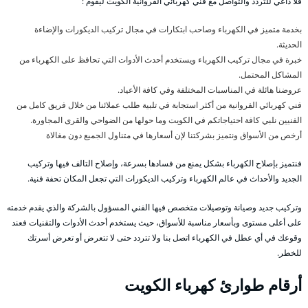
فلا داعي للتردد والتواصل مع فني كهربائي الفروانية الكويت ليقوم :
بخدمة متميز في الكهرباء وصاحب ابتكارات في مجال تركيب الديكورات والإضاءة
الحديثة.
خبرة في مجال تركيب الكهرباء ويستخدم أحدث الأدوات التي تحافظ على الكهرباء من
المشاكل المحتمل.
عروضنا هائلة في المناسبات المختلفة وفي كافة الأعياد.
فني كهربائي الفروانية من أكثر استجابة في تلبية طلب عملائنا من خلال فريق كامل من
الفنيين نلبي كافة احتياجاتكم في الكويت وما حولها من الضواحي والقرى المجاورة.
أرخص من الأسواق ونتميز بشركتنا لإن أسعارها في متناول الجميع دون مغالاة
فنتميز بإصلاح الكهرباء بشكل يمنع من فسادها بسرعة، وإصلاح التالف فيها وتركيب
الجديد والأحداث في عالم الكهرباء وتركيب الديكورات التي تجعل المكان تحفة فنية.
وتركيب جديد وصيانة وتوصيلات متخصص فيها الفني المسؤول بالشركة والذي يقدم خدمته
على أعلى مستوى وبأسعار مناسبة للأسواق، حيث يستخدم أحدث الأدوات والتقنيات فعند
وقوعك في أي عطل في الكهرباء اتصل بنا ولا تتردد حتى لا تتعرض أو تعرض أسرتك
للخطر.
أرقام طوارئ كهرباء الكويت