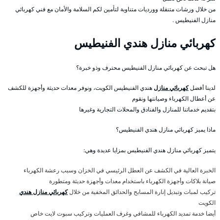
من خلال ورشات متنقلة وورديات متناوبة لتأمين لكم السلامة والأمان مع فني كهربائي
منازل الفنيطيس .
كهربائي منازل هندي الفنيطيس
هل تبحث عن كهربائي منازل الفنيطيس محترف وذو خبرة؟
لدينا أفضل
كهربائي منازل
هندي الفنيطيس الكويت، ونوفر معدات حديثة وأجهزة للكشف
عن أعطال الكهرباء وصيانتها ونقوم
بتقديم خدماتنا للمنازل والفنادق والمحلات التجارية وغيرها
ماذا يميز كهربائي منازل هندي الفنيطيس؟
يتميز كهربائي منازل هندي الفنيطيس بمزايا عديدة وهي:
الخبرة العالية في الكشف عن العطل الرئيسي في الخزان وسبب رعشة الكهرباء
صيانة بلاكات وأجهزة الكهرباء باستخدام معدات وأجهزة حديثة ومتطورة
تركيب لمبات وتبديل إنارة المسابح والحدائق المخفية من خلال
كهربائي منازل هندي
الكويت
أيضا خدمة تمديد الكهرباء للمشافي وغرف العمليات وتركيب سبوت لايت خاص