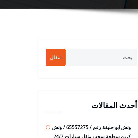
انتقال
أحدث المقالات
ونش ابو حليفة رقم / 65557275 / ونش
كرين سطحة سحب ونقل سيارات 24/7