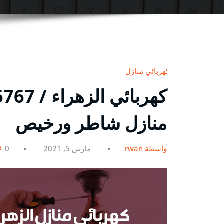
كهربائي منازل
منازل شاطر ورخيص
بواسطة rwan
مارس 5, 2021
0