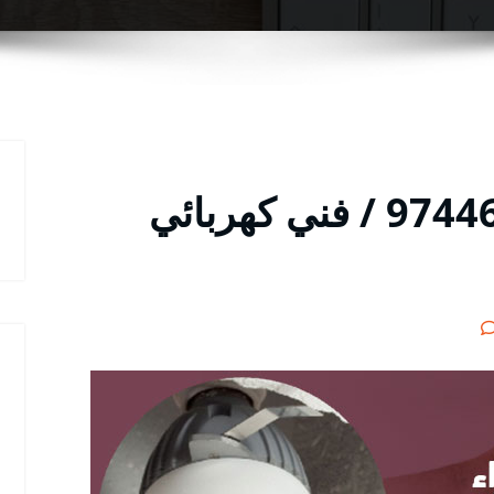
كهربائي الزهراء / 97446767 / فني كهربائي