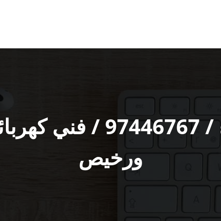
كهربائي الزهراء / 46767
ورخيص