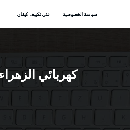
الكويتية
لتجاوز
خدمات وظائف بالكويت
لى
سياسة الخصوصية
فني تكييف كيفان
لمحتوى