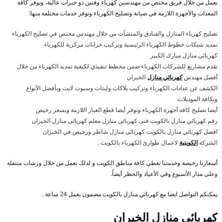
نعمل من خلال فريق مختص من مهندسين كهرباء وفنين ذو خبرات عالية، ونوفر كافة
المعدات والأجهزة اللازمة في صيانة وتصليح الكهرباء ونوفر خدمات مختلفة منها:
تصليح كهرباء المنازل والفنادق والمنشآت من خلال مهندس مختص في تصليح الكهرباء
تمديد شبكات خطوط الكهرباء الرئيسية وتركيب خزانات مركزية للكهرباء
كهربائي منازل مبارك الكبير
نقدم مشاريع للشركات الكهرباء ضمن مخطط تنفيذي لكيفية تمديد الكهرباء من خلال
أفضل مهندس
كهربائي منازل
الخيران
الكشف عن عدادات الكهرباء وتركيب بلاكات وليتات وسبوت لايت وبأفضل الأنواع
وبكافة الموديلات
أيضا تصليح كافة أجهزة الكهرباء ونوفر أيضا قطع الغيار اللازمة وبسعر رخيص
رقم كهربائي منازل بالكويت فنى كهربائى منازل معلم كهربائى منازل الخيران
افضل كهربائي منازل بالكويت كهربائى منازل شاطر ورخيص في الخيران
الشركة
الكويتية
لاعمال طوارئ الكهرباء بالكويت .
أسعارنا رخيصة وخدمتنا تغطي كافة مناطق الكويت و لذلك نعمل من خلال ورشات متنقلة
وعلى مدار الأسبوع وفي الأعياد والحظر أيضاً.
يمكنكم التواصل ايضا مع كهربائي منازل بالكويت مضمون يعمل 24 ساعة .
كهربائي منازل الخيران