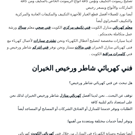
تصليح ريمونت التكييف ونؤمن كافة أنواع الريمونت الخاص بالمكيف ومن كافة
الماركات والأنواع وبسعر رخيص
أيضا نورد للعملاء أفضل قطع الغيار للأجهزة التكييف والمكيفات العادية والمركزية
والتكييف الصحراوي أيضاً
معلم كهربائي
منازل الكويت
فني تكييف مركزي
الكويت
فني صحي
معلم
سباك
ورشة
عمل متكاملة بخدمتكم .
لدينا سيارات مخصصة لتصليح أعطال الكهرباء ونحن
نشتري سيارات
لأعمال كهرباء مع
فنى كهربائي منازل الخيران
فني بدالات
ممتاز ونحن نوفر
فني انتركم
شاطر ورخيص و
فني
كاميرات مراقبة
الكويت .
فني كهربائي شاطر ورخيص الخيران
هل تبحث عن فني كهربائي شاطر ورخيص؟
توقف عن البحث… نحن لدينا أفضل
كهربائي منازل
شاطر ورخيص الخيران لذلك نحن
على استعداد دائم لتلبية كافة
الطلبات ونوفر خدمتنا للمنازل أو الفنادق الشركات أو المسابح أو المساجد أيضاً
ونوفر أيضاً خدمات مختلفة ومتعددة من أهمها:
أيضا تصليح وصيانة الكهرباء في المنازل من خلال فني
كهربائي الكويت
كهربائي