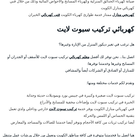
صيانة كهرباء الحدائق المنزلية وكهرباء المسابح والاحواض المائية وذلك من خلال فني
كهربائي منازل الكويت
كهربجي منازل
ممتاز خدمة طوارئ كهرباء الكويت
فنى كهربائي
الخيران
كهربائي تركيب سبوت لايت
هل ترغب في تغير ديكور المنزل من الإنارة وغيرها؟
اتصل بنا… نحن نوفر لك أفضل
معلم كهربائي
تركيب سبوت لايت للأسقف أو الجدران أو
المسابح وغيرها وخدمتنا نوفرها:
للمنازل أو الفنادق أو الشركات أيضاً والمشافي
ونقدم لكم خدمات مختلفة ومنها:
تركيب سبوت لايت صغيرة وكبيرة في جيبس بورد وبموديلات حديثة وجذابة
الخبرة في تركيب سبوت لايت وإضاءات مخفية للمسابح والأدراج
فني كهربائي منازل الكويت يوفر خدمة
تركيب سبوت لايت
خارجي وداخلي ولذي تعمل
بتقنية الحساس أو اللمس والحركة
أيضا تركيب ثريات من كافة الأحجام ونوفر أيضا خدمتنا للصالات والمساجد والمعارض
هيا اتصل بنا فخدمتنا متوفرة في كافة مناطق الكويت ونعمل من خلال ورشات عمل متنقل