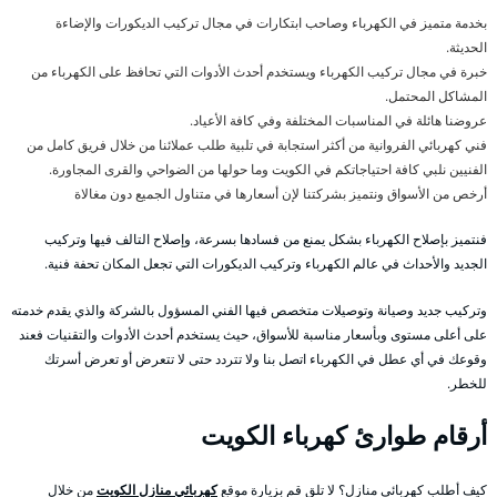
بخدمة متميز في الكهرباء وصاحب ابتكارات في مجال تركيب الديكورات والإضاءة
الحديثة.
خبرة في مجال تركيب الكهرباء ويستخدم أحدث الأدوات التي تحافظ على الكهرباء من
المشاكل المحتمل.
عروضنا هائلة في المناسبات المختلفة وفي كافة الأعياد.
فني كهربائي الفروانية من أكثر استجابة في تلبية طلب عملائنا من خلال فريق كامل من
الفنيين نلبي كافة احتياجاتكم في الكويت وما حولها من الضواحي والقرى المجاورة.
أرخص من الأسواق ونتميز بشركتنا لإن أسعارها في متناول الجميع دون مغالاة
فنتميز بإصلاح الكهرباء بشكل يمنع من فسادها بسرعة، وإصلاح التالف فيها وتركيب
الجديد والأحداث في عالم الكهرباء وتركيب الديكورات التي تجعل المكان تحفة فنية.
وتركيب جديد وصيانة وتوصيلات متخصص فيها الفني المسؤول بالشركة والذي يقدم خدمته
على أعلى مستوى وبأسعار مناسبة للأسواق، حيث يستخدم أحدث الأدوات والتقنيات فعند
وقوعك في أي عطل في الكهرباء اتصل بنا ولا تتردد حتى لا تتعرض أو تعرض أسرتك
للخطر.
أرقام طوارئ كهرباء الكويت
كيف أطلب كهربائي منازل؟ لا تلق قم بزيارة موقع
كهربائي منازل الكويت
من خلال