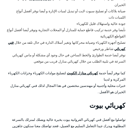
الخيران
صيانة بلاكات أو تصليح سبوت لايت أو تبديل لمبات الإنارة و أيضا نوفر أفضل أنواع
اللمبات ذات
جودة عالية واستهلاك قليل للكهرباء
نأيضا وفر خدمة تركيب قاطع حماية للمنازل أو المحلات التجارية ونوفر أيضا أفضل أنواع
القواطع الكهربائية
تصليح أجهزة الكهرباء وصيانة محركاتها وتغير أسلاك الدارة في حال تلفه من خلال
فني
كهربائي
شاطر ورخيص
نوفر أيضا خدمة الطوارئ والخط الساخن في حال وجود أي مشكلة أو ماس كهربائي
السرعة في تلبية الطلب من خلال كهربائي منازل قريب من موقعي
كما نوفر أيضاً خدمة
كهربائي منازل الكويت
لتصليح مولدات الكهرباء وخزانات الكهرباء
المركزية و لدينا
خبرات محلية وأجنبية أو مهندسين مختصين في هذا المجال لذلك فني كهربائي منازل
الخيران هو الأفضل .
كهربائي بيوت
تواصلوا مع أفضل فني كهربائي الفروانية بيوت بخبرة عالية ويصلك لمنزلك بالسرعة
المطلوبة ويدرك جيدا التعامل السليم مع العميل، فعند تواصلك معنا سنكون جاهزين