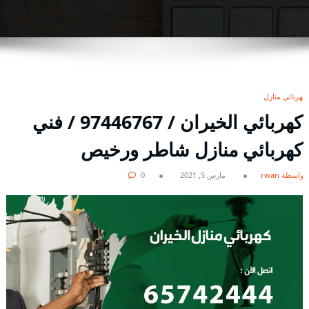
كهربائي منازل
كهربائي الخيران / 97446767 / فني
كهربائي منازل شاطر ورخيص
بواسطة rwan
مارس 5, 2021
0