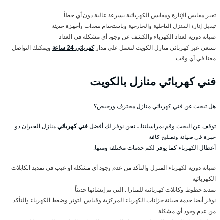
تغير مقابس الإنارة ومقابس الكهربائية بسرعة عالية دون أي خطأ
تبديل إنارة المنزل الداخلية والخارجية وباستخدام معدات وأجهزة حديثة
صيانة دورية لعداد الكهرباء والكشف عن وجود أي مشكلة في العداد
نسعى عبر كهربائي منازل الكويت لنعمل على مدار
كهربائي 24 ساعة
ويمكنك التواصل
معنا في أي وقت
فني كهربائي منازل بالكويت
هل تبحث عن فني كهربائي منازل محترف ورخيص؟
توقف عن البحث وقم بمراسلتنا… نحن نوفر لك أفضل
فني كهربائي
منازل الخيران ذو
خبرة في صيانة وتصليح كافة
أعطال الكهرباء كما يوفر لكم خدمات مختلفة ومنها:
صيانة دورية لكهرباء المنزل والتأكد من عدم وجود أي مشكلة او عيب في تمديد الكابلات
الكهربائية
تمديد خطوط وكابلات كهربائية للمنازل التي تم إنشائها حديثاً
نوفر أيضا خدمة صيانة خزانات الكهرباء المركزية وقياس التوتر وضغط الكهرباء والتأكد
من عدم وجود أي مشكلة