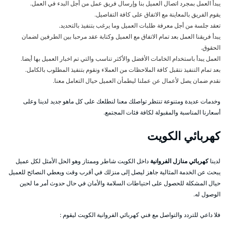
يبدأ العمل بمجرد اتصال العميل بنا وإرسال فريق عمل من أجل البدء في العمل.
يقوم الفريق بالمعاينة مع الاتفاق على كافة التفاصيل.
تعقد جلسة من أجل معرفة طلبات العميل وما يرغب بتنفيذ بالتحديد.
يبدأ فريقنا العمل بعد تمام الاتفاق مع العميل وكتابة عقد مرحبا بين الطرفين لضمان
الحقوق.
العمل يبدأ باستخدام الخامات الأفضل والأكثر تناسب والتي تم اخبار العميل بها أيضا.
بعد تمام التنفيذ نتقبل كافة الملاحظات من العملاء ونقوم بتنفيذ المطلوب بالكامل.
نقدم ضمان يصل لأعمال عن عملنا ليطمأن العميل حيال التعامل معنا.
وخدمات عديدة ومتنوعة تنتظر تواصلك معنا لنطلعك على كل ماهو جديد لدينا وعلى
أسعارنا المناسبة والمقبولة لكافة فئات المجتمع.
كهربائي الكويت
لدينا
كهربائي منازل الفروانية
داخل الكويت شاطر وممتاز وهو الحل الأمثل لكل عميل
يبحث عن الخدمة المثالية جاهز ليصل إلى منزلك في أقرب وقت ويعطي النصائح للعميل
حيال المشكلة للحصول على احتياطات السلامة والأمان في حال حدوث أمر ما لحين
الوصول له.
فلا داعي للتردد والتواصل مع فني كهربائي الفروانية الكويت ليقوم :