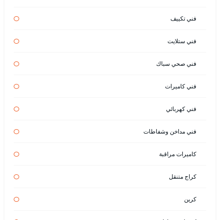
فني تكييف
فني ستلايت
فني صحي سباك
فني كاميرات
فني كهربائي
فني مداخن وشفاطات
كاميرات مراقبة
كراج متنقل
كرين