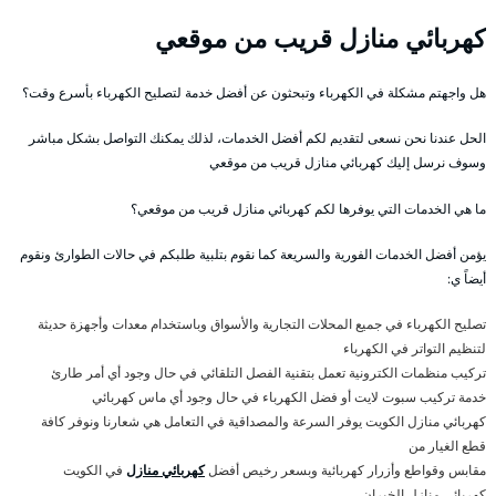
كهربائي منازل قريب من موقعي
هل واجهتم مشكلة في الكهرباء وتبحثون عن أفضل خدمة لتصليح الكهرباء بأسرع وقت؟
الحل عندنا نحن نسعى لتقديم لكم أفضل الخدمات، لذلك يمكنك التواصل بشكل مباشر
وسوف نرسل إليك كهربائي منازل قريب من موقعي
ما هي الخدمات التي يوفرها لكم كهربائي منازل قريب من موقعي؟
يؤمن أفضل الخدمات الفورية والسريعة كما نقوم بتلبية طلبكم في حالات الطوارئ ونقوم
أيضاً ي:
تصليح الكهرباء في جميع المحلات التجارية والأسواق وباستخدام معدات وأجهزة حديثة
لتنظيم التواتر في الكهرباء
تركيب منظمات الكترونية تعمل بتقنية الفصل التلقائي في حال وجود أي أمر طارئ
خدمة تركيب سبوت لايت أو فضل الكهرباء في حال وجود أي ماس كهربائي
كهربائي منازل الكويت يوفر السرعة والمصداقية في التعامل هي شعارنا ونوفر كافة
قطع الغيار من
مقابس وقواطع وأزرار كهربائية وبسعر رخيص أفضل
كهربائي منازل
في الكويت
كهربائي منازل الخيران .