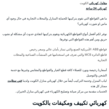
مقاول كهربائي
الكويت
كهربائي 24 ساعة
ما هي القواطع التي نقوم بتركيبها للحماية المنازل والمحلات التجارية في حال وجود أي
ماس او شورت كهربائي؟
نوفر لكم أفضل أنواع القواطع الكهربائية ونقوم بتركيبها لتفادي حدوث أي مشكلة او نشوب
حريق ومن أهم هذه القواطع التي نوفرها:
قواطع ABB الأمريكية الصنع والتي تمتاز بأمان عالي وسعر رخيص
قاطع الدائرة MCB والتي تعرف في استخدامها في المنشآت الصناعية والمحلات
التجارية
أسعارنا رخيصة ونورد للعملاء كافة قطع الغيار والقواطع والمقابس وغيرها مع خدمة
الشحن والتوصيل
لباب المنزل وخدمة التركيب أيضاً من خلال كهربائي منازل الكويت ولدينا
فني ستلايت
ممتاز كل هذه
الخدمات مقدمة من مركز صيانة وتصليح الكهرباء فني كهربائي منازل الخيران .
كهربائي تكييف ومكيفات بالكويت