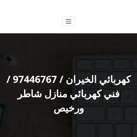
لتجاوز
الكويتية
خدمات وظائف بالكويت
لى
لمحتوى
كهربائي الخيران / 97446767 /
فني كهربائي منازل شاطر
ورخيص