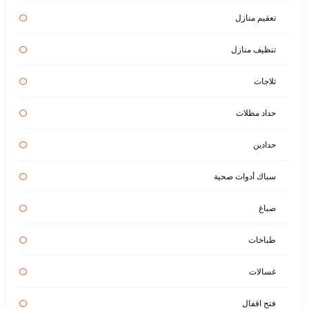
تعقيم منازل
تنظيف منازل
ثلاجات
حداد مظلات
حدادين
سباك أدوات صحية
صباغ
طباخات
غسالات
فتح اقفال