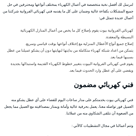
لنرسل لك أفضل نخبة متخصصة في أعمال الكهرباء بمختلف أنواعها ومحترفين في حل
جميع المشكلات بكفاءة عالية وضمان على كل ما يقدمه فني كهربائي الفروانية شركتنا من
أعمال عديدة تتمثل في:
كهربائي الفروانية بيوت يقوم بإصلاح كل ما يخص من أعمال المنازل الكهربائية
البسيطة والمعقدة.
إصلاح جميع أنواع الأعطال المنزلية مع إختلاف أنواعها بوقت قياسي وسريع.
يتمكن من اعداد شبكة كهرباء متكاملة من بدايتها لنهايتها دون أن يشكو عميلنا من عطل
بسببها فيما بعد.
يقوم فني كهربائي الفروانية البيوت بتغيير خطوط الكهرباء القديمة واستبدالها بجديدة
ويقضي على أي عطل وارد الحدوث فيما بعد.
فني كهربائي مضمون
فني كهربائي بيوت بخدمتكم على مدار ساعات اليوم للقضاء على أي عطل يشكو منه
العميل فور تواصله معنا، يعمل بحرفية عالية وأمانة ويمتاز بمصداقيته مع العميل مما يجعل
من الصعوبة أن نتلقى الشكاوي منه من عملائنا.
وتتم أعمالنا في مجال التشطيبات كالآتي :