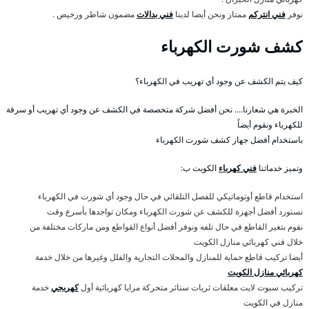
نوفر
فني انتركم
ممتاز ونحن أيضا لدينا
فني بدالات
مضمون شاطر ورخيص .
كشف شورت الكهرباء
كيف يتم الكشف عن وجود أي تهريب في الكهرباء؟
الخبرة هي شعارنا…. نحن أفضل شركة متخصصة في الكشف عن وجود أي تهريب أو سرقة
للكهرباء ونقوم أيضاً
باستخدام أفضل جهاز كشف شورت الكهرباء
وتميز خدماتنا
فني كهرباء
الكويت ب:
استخدام قاطع أوتوماتيكي للفصل التلقائي في حال وجود أي شورت في الكهرباء
نستورد أفضل أجهزة للكشف عن شورت الكهرباء ومكان تواجدها بأسرع وقت
نقوم بتغير القاطع في حال تلفه ونوفر أفضل أنواع القواطع ومن ماركات مختلفة من
خلال فني كهربائي منازل الكويت
أيضا تركيب قاطع حماية للمنازل والمحلات التجارية والفلل وغيرها من خلال خدمة
كهربائي منازل الكويت
تركيب سبوت لايت معلقات ثريات ستائر متحركة مرايا كهربائية أول
كهربجي
خدمة
منازل في الكويت