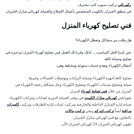
و
كهربائي
تركيب سبوت لايت محترف
في منطق الخيران بالكويت المتخصص بأعمال الإصلاح والصيانة كهربائي منازل الخيران
فني تصليح كهرباء المنزل
هل مللت من مشاكل وتعطل الكهرباء؟
نحن لدينا الحل المناسب…. لذلك وفرنا لك أفضل فني تصليح كهرباء المنزل ذو خبرة في
تصليح وصيانة كافة
أعطال الكهرباء ونقدم خدمات متنوعة ومختلفة وهي:
تصليح كافة أجهزة الكهرباء وصيانة البرادات وتوصيلات الغسالات وغيرها
صيانة وتصليح تمديدات الكهرباء وتصليح الكهرباء وحل مشكلة رعشة الكهرباء في
المنزل من خلال
فني تصليح كهرباء
المنزل
يقوم فني
كهربائي منازل الكويت
في توفير الصيانة الدورية لعدادات وخزانات الكهرباء
صيانة إنارة المنازل الداخلية والخارجية وتركيب لمبات إنارة للطرقات وتركيب
كاميرات
مراقبة
أيضاً
تركيب انتركم
ونحن
تركيب بدالات
بالتعاون مع فني كهربائي منازل الخيران .
تلفون كهربائي الخيران 24 كهربائي الخيران الأن .