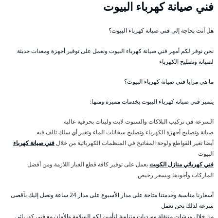
فني صيانة كهرباء البيوت
هل أنت بحاجة إلى فني صيانة كهرباء البيوت؟
نحن نوفر لكم أمهر فني صيانة كهرباء البيوت ونعمل على توفير أجهزة ومعدات حديثة
لصيانة وتصليح الكهرباء
ما هي مزايا فني صيانة كهرباء البيوت؟
يتميز فني صيانة كهرباء البيوت بخدمات مميزة ومنها:
السرعة في تركيب البلاكات والسبوت لايت وليتات بحرفية عالية
صيانة وتصليح أجهزة الكهرباء وتصليح سخانات الماء وتغير أي سلك تالف فيه
أيضا تغير القواطع ولوحة المفاتيح في المنظمات الكهربائية من خلال
فني صيانة كهرباء
البيوت
فني كهربائي منازل الكويت
يعمل على توفير كافة قطع الغيار اللازمة ومن أفضل
الماركات وأجودها وبسعر رخيص
أسعارنا مناسبة وخدمتنا متاحة على مدار الأسبوع على مدار 24 ساعة ونصل إليك بأقصى
سرعة لذلك نحن نعمل
من خلال ورشات متنقلة وورديات متناوبة لتأمين لكم السلامة والأمان مع فني كهربائي