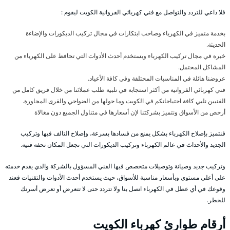
فلا داعي للتردد والتواصل مع فني كهربائي الفروانية الكويت ليقوم :
بخدمة متميز في الكهرباء وصاحب ابتكارات في مجال تركيب الديكورات والإضاءة
الحديثة.
خبرة في مجال تركيب الكهرباء ويستخدم أحدث الأدوات التي تحافظ على الكهرباء من
المشاكل المحتمل.
عروضنا هائلة في المناسبات المختلفة وفي كافة الأعياد.
فني كهربائي الفروانية من أكثر استجابة في تلبية طلب عملائنا من خلال فريق كامل من
الفنيين نلبي كافة احتياجاتكم في الكويت وما حولها من الضواحي والقرى المجاورة.
أرخص من الأسواق ونتميز بشركتنا لإن أسعارها في متناول الجميع دون مغالاة
فنتميز بإصلاح الكهرباء بشكل يمنع من فسادها بسرعة، وإصلاح التالف فيها وتركيب
الجديد والأحداث في عالم الكهرباء وتركيب الديكورات التي تجعل المكان تحفة فنية.
وتركيب جديد وصيانة وتوصيلات متخصص فيها الفني المسؤول بالشركة والذي يقدم خدمته
على أعلى مستوى وبأسعار مناسبة للأسواق، حيث يستخدم أحدث الأدوات والتقنيات فعند
وقوعك في أي عطل في الكهرباء اتصل بنا ولا تتردد حتى لا تتعرض أو تعرض أسرتك
للخطر.
أرقام طوارئ كهرباء الكويت