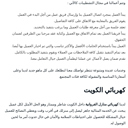
وتتم أعمالنا في مجال التشطيبات كالآتي :
يبدأ العمل بمجرد اتصال العميل بنا وإرسال فريق عمل من أجل البدء في العمل.
يقوم الفريق بالمعاينة مع الاتفاق على كافة التفاصيل.
تعقد جلسة من أجل معرفة طلبات العميل وما يرغب بتنفيذ بالتحديد.
يبدأ فريقنا العمل بعد تمام الاتفاق مع العميل وكتابة عقد مرحبا بين الطرفين لضمان
الحقوق.
العمل يبدأ باستخدام الخامات الأفضل والأكثر تناسب والتي تم اخبار العميل بها أيضا.
بعد تمام التنفيذ نتقبل كافة الملاحظات من العملاء ونقوم بتنفيذ المطلوب بالكامل.
نقدم ضمان يصل لأعمال عن عملنا ليطمأن العميل حيال التعامل معنا.
وخدمات عديدة ومتنوعة تنتظر تواصلك معنا لنطلعك على كل ماهو جديد لدينا وعلى
أسعارنا المناسبة والمقبولة لكافة فئات المجتمع.
كهربائي الكويت
لدينا
كهربائي منازل الفروانية
داخل الكويت شاطر وممتاز وهو الحل الأمثل لكل عميل
يبحث عن الخدمة المثالية جاهز ليصل إلى منزلك في أقرب وقت ويعطي النصائح للعميل
حيال المشكلة للحصول على احتياطات السلامة والأمان في حال حدوث أمر ما لحين
الوصول له.