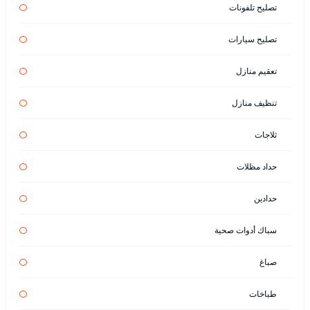
تصليح تلفونات
تصليح سيارات
تعقيم منازل
تنظيف منازل
ثلاجات
حداد مظلات
حدادين
سباك أدوات صحية
صباغ
طباخات