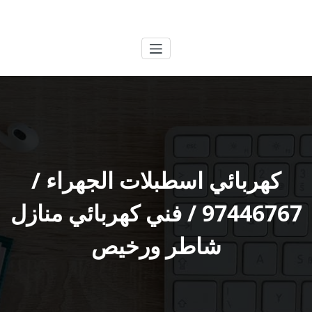
لتجاوز
الكويتية
خدمات وظائف بالكويت
لى
لمحتوى
كهربائي اسطبلات الجهراء /
97446767 / فني كهربائي منازل
شاطر ورخيص