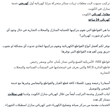
تركيب سبوت لايت معلقات ثريات ستائر متحركة مرايا كهربائية أول
كهربجي
خدمة
منازل في الكويت
مقاول كهربائي
الكويت
كهربائي 24 ساعة
ما هي القواطع التي نقوم بتركيبها للحماية المنازل والمحلات التجارية في حال وجود أي
ماس او شورت كهربائي؟
نوفر لكم أفضل أنواع القواطع الكهربائية ونقوم بتركيبها لتفادي حدوث أي مشكلة او نشوب
حريق ومن أهم هذه القواطع التي نوفرها:
قواطع ABB الأمريكية الصنع والتي تمتاز بأمان عالي وسعر رخيص
قاطع الدائرة MCB والتي تعرف في استخدامها في المنشآت الصناعية والمحلات
التجارية
أسعارنا رخيصة ونورد للعملاء كافة قطع الغيار والقواطع والمقابس وغيرها مع خدمة
الشحن والتوصيل
لباب المنزل وخدمة التركيب أيضاً من خلال كهربائي منازل الكويت ولدينا
فني ستلايت
ممتاز كل هذه
الخدمات مقدمة من مركز صيانة وتصليح الكهرباء فني كهربائي منازل اسطبلات الجهراء .