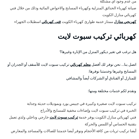
من عدم وجود أي مشكلة
صيانة كهرباء الحدائق المنزلية وكهرباء المسابح والاحواض المائية وذلك من خلال فني
كهربائي منازل الكويت
كهربجي منازل
ممتاز خدمة طوارئ كهرباء الكويت
فنى كهربائي
اسطبلات الجهراء
كهربائي تركيب سبوت لايت
هل ترغب في تغير ديكور المنزل من الإنارة وغيرها؟
اتصل بنا… نحن نوفر لك أفضل
معلم كهربائي
تركيب سبوت لايت للأسقف أو الجدران أو
المسابح وغيرها وخدمتنا نوفرها:
للمنازل أو الفنادق أو الشركات أيضاً والمشافي
ونقدم لكم خدمات مختلفة ومنها:
تركيب سبوت لايت صغيرة وكبيرة في جيبس بورد وبموديلات حديثة وجذابة
الخبرة في تركيب سبوت لايت وإضاءات مخفية للمسابح والأدراج
فني كهربائي منازل الكويت يوفر خدمة
تركيب سبوت لايت
خارجي وداخلي ولذي تعمل
بتقنية الحساس أو اللمس والحركة
أيضا تركيب ثريات من كافة الأحجام ونوفر أيضا خدمتنا للصالات والمساجد والمعارض