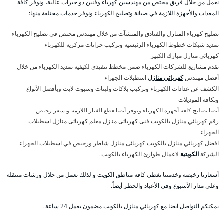
نعمل من خلال فريق مختص من مهندسين كهرباء وفنين ذو خبرات عالية، ونوفر كافة
المعدات والأجهزة اللازمة في صيانة وتصليح الكهرباء ونوفر خدمات مختلفة منها:
تصليح كهرباء المنازل والفنادق والمنشآت من خلال مهندس مختص في تصليح الكهرباء
تمديد شبكات خطوط الكهرباء الرئيسية وتركيب خزانات مركزية للكهرباء
كهربائي منازل مبارك الكبير
نقدم مشاريع للشركات الكهرباء ضمن مخطط تنفيذي لكيفية تمديد الكهرباء من خلال
أفضل مهندس
كهربائي منازل
اسطبلات الجهراء
الكشف عن عدادات الكهرباء وتركيب بلاكات وليتات وسبوت لايت وبأفضل الأنواع
وبكافة الموديلات
أيضا تصليح كافة أجهزة الكهرباء ونوفر أيضا قطع الغيار اللازمة وبسعر رخيص
رقم كهربائي منازل بالكويت فنى كهربائى منازل معلم كهربائى منازل اسطبلات
الجهراء
افضل كهربائي منازل بالكويت كهربائى منازل شاطر ورخيص في اسطبلات الجهراء
الشركة
الكويتية
لاعمال طوارئ الكهرباء بالكويت .
أسعارنا رخيصة وخدمتنا تغطي كافة مناطق الكويت و لذلك نعمل من خلال ورشات متنقلة
وعلى مدار الأسبوع وفي الأعياد والحظر أيضاً.
يمكنكم التواصل ايضا مع كهربائي منازل بالكويت مضمون يعمل 24 ساعة .