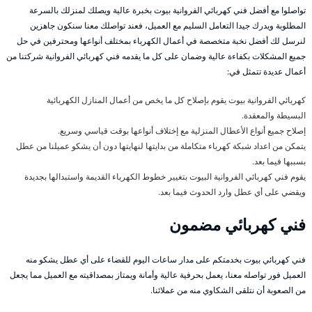
تواصلوا مع أفضل فني كهربائي الفروانية بيوت بخبرة عالية ويصلك لمنزلك بالسرعة
المطلوبة ويدرك جيدا التعامل السليم مع العميل، فعند تواصلك معنا سنكون جاهزين
لنرسل لك أفضل نخبة متخصصة في أعمال الكهرباء بمختلف أنواعها ومحترفين في حل
جميع المشكلات بكفاءة عالية وضمان على كل ما يقدمه فني كهربائي الفروانية شركتنا من
أعمال عديدة تتمثل في:
كهربائي الفروانية بيوت يقوم بإصلاح كل ما يخص من أعمال المنازل الكهربائية
البسيطة والمعقدة.
إصلاح جميع أنواع الأعطال المنزلية مع إختلاف أنواعها بوقت قياسي وسريع.
يتمكن من اعداد شبكة كهرباء متكاملة من بدايتها لنهايتها دون أن يشكو عميلنا من عطل
بسببها فيما بعد.
يقوم فني كهربائي الفروانية البيوت بتغيير خطوط الكهرباء القديمة واستبدالها بجديدة
ويقضي على أي عطل وارد الحدوث فيما بعد.
فني كهربائي مضمون
فني كهربائي بيوت بخدمتكم على مدار ساعات اليوم للقضاء على أي عطل يشكو منه
العميل فور تواصله معنا، يعمل بحرفية عالية وأمانة ويمتاز بمصداقيته مع العميل مما يجعل
من الصعوبة أن نتلقى الشكاوي منه من عملائنا.