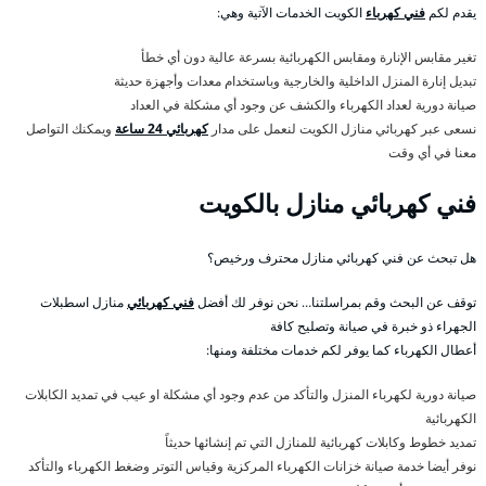
يقدم لكم
فني كهرباء
الكويت الخدمات الآتية وهي:
تغير مقابس الإنارة ومقابس الكهربائية بسرعة عالية دون أي خطأ
تبديل إنارة المنزل الداخلية والخارجية وباستخدام معدات وأجهزة حديثة
صيانة دورية لعداد الكهرباء والكشف عن وجود أي مشكلة في العداد
نسعى عبر كهربائي منازل الكويت لنعمل على مدار
كهربائي 24 ساعة
ويمكنك التواصل
معنا في أي وقت
فني كهربائي منازل بالكويت
هل تبحث عن فني كهربائي منازل محترف ورخيص؟
توقف عن البحث وقم بمراسلتنا… نحن نوفر لك أفضل
فني كهربائي
منازل اسطبلات
الجهراء ذو خبرة في صيانة وتصليح كافة
أعطال الكهرباء كما يوفر لكم خدمات مختلفة ومنها:
صيانة دورية لكهرباء المنزل والتأكد من عدم وجود أي مشكلة او عيب في تمديد الكابلات
الكهربائية
تمديد خطوط وكابلات كهربائية للمنازل التي تم إنشائها حديثاً
نوفر أيضا خدمة صيانة خزانات الكهرباء المركزية وقياس التوتر وضغط الكهرباء والتأكد