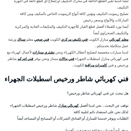
أيضا خدمة تغير القطع التالفة في محرك التكييف أو إصلاح أي قطع تالفة في أجهزة
التكييف
تصليح ريمونت التكييف ونؤمن كافة أنواع الريمونت الخاص بالمكيف ومن كافة
الماركات والأنواع وبسعر رخيص
أيضا نورد للعملاء أفضل قطع الغيار للأجهزة التكييف والمكيفات العادية والمركزية
والتكييف الصحراوي أيضاً
معلم كهربائي
منازل الكويت
فني تكييف مركزي
الكويت
فني صحي
معلم
سباك
ورشة
عمل متكاملة بخدمتكم .
لدينا سيارات مخصصة لتصليح أعطال الكهرباء ونحن
نشتري سيارات
لأعمال كهرباء مع
فنى كهربائي منازل اسطبلات الجهراء
فني بدالات
ممتاز ونحن نوفر
فني انتركم
شاطر
ورخيص و فني
كاميرات مراقبة
الكويت .
فني كهربائي شاطر ورخيص اسطبلات الجهراء
هل تبحث عن فني كهربائي شاطر ورخيص؟
توقف عن البحث… نحن لدينا أفضل
كهربائي منازل
شاطر ورخيص اسطبلات الجهراء
لذلك نحن على استعداد دائم لتلبية كافة
الطلبات ونوفر خدمتنا للمنازل أو الفنادق الشركات أو المسابح أو المساجد أيضاً
ونوفر أيضاً خدمات مختلفة ومتعددة من أهمها: