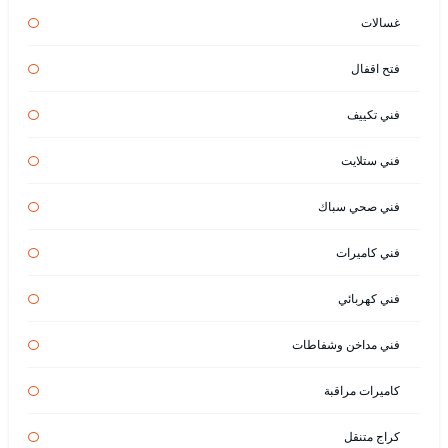
غسالات
فتح اقفال
فني تكييف
فني ستلايت
فني صحي سباك
فني كاميرات
فني كهربائي
فني مداخن وشفاطات
كاميرات مراقبة
كراج متنقل