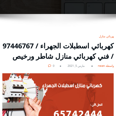
كهربائي منازل
كهربائي اسطبلات الجهراء / 97446767
/ فني كهربائي منازل شاطر ورخيص
بواسطة rwan
مارس 5, 2021
0