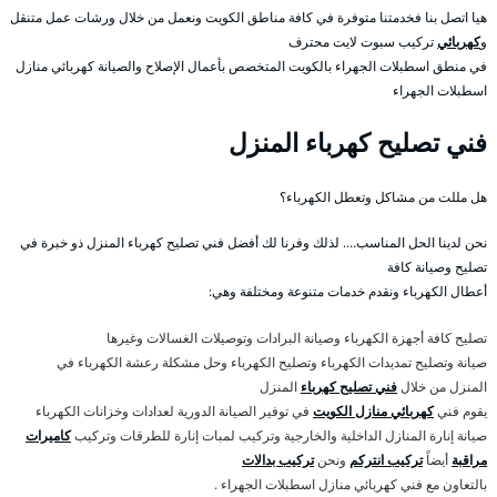
هيا اتصل بنا فخدمتنا متوفرة في كافة مناطق الكويت ونعمل من خلال ورشات عمل متنقل
و
كهربائي
تركيب سبوت لايت محترف
في منطق اسطبلات الجهراء بالكويت المتخصص بأعمال الإصلاح والصيانة كهربائي منازل
اسطبلات الجهراء
فني تصليح كهرباء المنزل
هل مللت من مشاكل وتعطل الكهرباء؟
نحن لدينا الحل المناسب…. لذلك وفرنا لك أفضل فني تصليح كهرباء المنزل ذو خبرة في
تصليح وصيانة كافة
أعطال الكهرباء ونقدم خدمات متنوعة ومختلفة وهي:
تصليح كافة أجهزة الكهرباء وصيانة البرادات وتوصيلات الغسالات وغيرها
صيانة وتصليح تمديدات الكهرباء وتصليح الكهرباء وحل مشكلة رعشة الكهرباء في
المنزل من خلال
فني تصليح كهرباء
المنزل
يقوم فني
كهربائي منازل الكويت
في توفير الصيانة الدورية لعدادات وخزانات الكهرباء
صيانة إنارة المنازل الداخلية والخارجية وتركيب لمبات إنارة للطرقات وتركيب
كاميرات
مراقبة
أيضاً
تركيب انتركم
ونحن
تركيب بدالات
بالتعاون مع فني كهربائي منازل اسطبلات الجهراء .