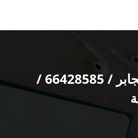
فني كاميرات مراقبة ضاحية مبارك العبدالله الجابر / 66428585 /
ة