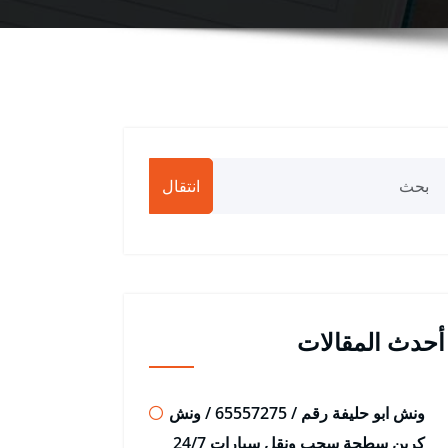
انتقال
أحدث المقالات
ونش ابو حليفة رقم / 65557275 / ونش
كرين سطحة سحب ونقل سيارات 24/7