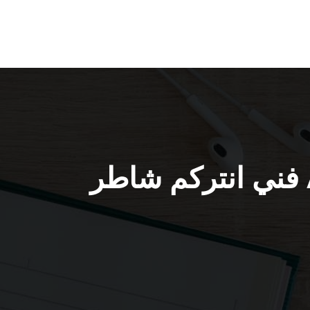
تركيب انتركم ابوالحصاني / 66428585 / فني انتركم شاطر