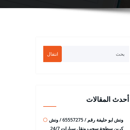
انتقال
أحدث المقالات
ونش ابو حليفة رقم / 65557275 / ونش
كرين سطحة سحب ونقل سيارات 24/7