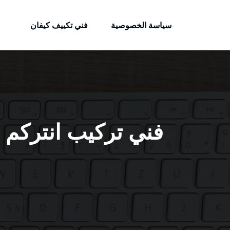
الكويتية
لتجاوز
خدمات وظائف بالكويت
لى
سياسة الخصوصية
فني تكييف كيفان
لمحتوى