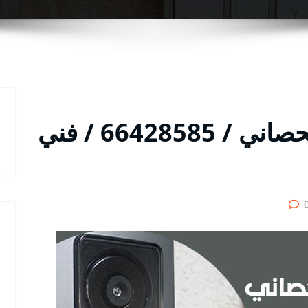
فني تركيب انتركم ابوالحصاني / 66428585 / فني