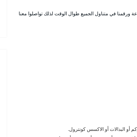
 في كافة نواحي ابوالحصاني وعلى مدار 24 ساعة ورقمنا في متناول الجميع طوال الوقت لذلك تواصلوا معنا
كم أو البدالات أو الاكسس كونترول.