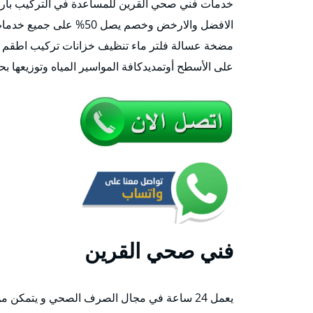
الافضل والارخض وخصم يص
مضخة عسالة فلتر ماء تنظيف خزانات تركيب اطقم حم
على الأسطح أوتمديدكافة المواسير المياه وتوزيعها ب
فني صحي القرين
يعمل 24 ساعة في مجال الصرف الصحي و يتمكن من تركيب كافة انواع السخانات المركزية و مضخات مكاين