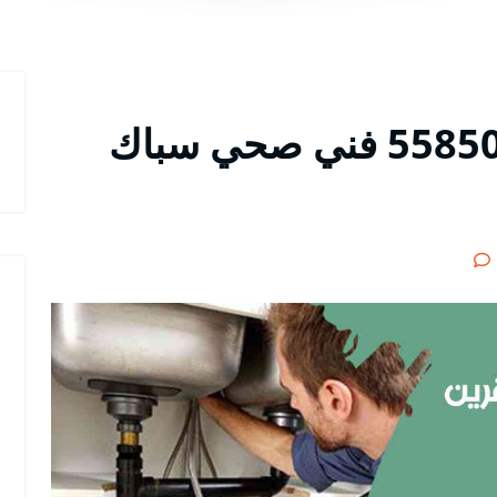
فني صحي القرين 55850065 فني صحي سباك