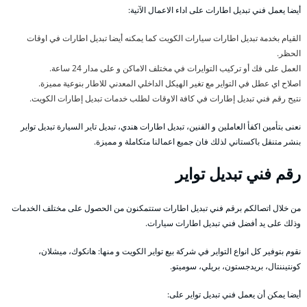
أيضا يعمل فني تبديل اطارات على اداء الاعمال الآتية:
القيام بخدمة تبديل اطارات سيارات الكويت كما يمكنه أيضا تبديل اطارات في اوقات
الحظر.
العمل على فك أو تركيب التوايرات في مختلف الاماكن و على مدار 24 ساعة.
اصلاح اي عطل في التواير مع تغير الهيكل الداخلي المعدني للاطار بنوعية مميزة.
نتيح رقم فني تبديل إطارات في كافة الاوقات لطلب خدمات تبديل إطارات الكويت.
نعنى بتأمين اكفأ العاملين و الفنين، تبديل اطارات هندي، تبديل تاير السيارة تبديل تواير
بنشر متنقل باكستاني لذلك فان جميع اعمالنا متكاملة و مميزة.
رقم فني تبديل تواير
من خلال اتصالكم برقم فني تبديل اطارات ستتمكنون من الحصول على مختلف الخدمات
وذلك على يد أفضل فني تبديل اطارات سيارات.
نقوم بتوفير كل انواع التواير في شركة بيع تواير الكويت و منها: هانكوك، ميشلان،
كونتيننتال، بريدجستون، بريلي، سوميتو.
أيضا يمكن أن يعمل فني تبديل تواير على: