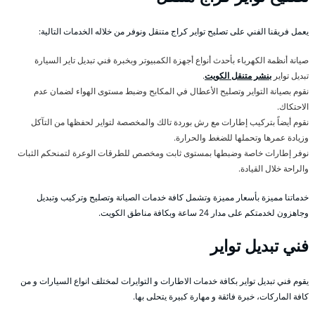
يعمل فريقنا الفني على تصليح تواير كراج متنقل ونوفر من خلاله الخدمات التالية:
صيانة أنظمة الكهرباء بأحدث أنواع أجهزة الكمبيوتر وبخبرة فني تبديل تاير السيارة
تبديل تواير
بنشر متنقل الكويت
.
نقوم بصيانة التواير وتصليح الأعطال في المكابح وضبط مستوى الهواء لضمان عدم
الاحتكاك.
نقوم أيضاً بتركيب إطارات مع رش بوردة تالك والمخصصة لتواير لحفظها من التآكل
وزيادة عمرها وتحملها للضغط والحرارة.
نوفر إطارات خاصة وضبطها بمستوى ثابت ومخصص للطرقات الوعرة لتمنحكم الثبات
والراحة خلال القيادة.
خدماتنا مميزة بأسعار مميزة وتشمل كافة خدمات الصيانة وتصليح وتركيب وتبديل
وجاهزون لخدمتكم على مدار 24 ساعة وبكافة مناطق الكويت.
فني تبديل تواير
يقوم فني تبديل تواير بكافة خدمات الاطارات و التوايرات لمختلف انواع السيارات و من
كافة الماركات، خبرة فائقة و مهارة كبيرة يتحلى بها.