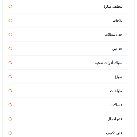
تنظيف منازل
ثلاجات
حداد مظلات
حدادين
سباك أدوات صحية
صباغ
طباخات
غسالات
فتح اقفال
فني تكييف