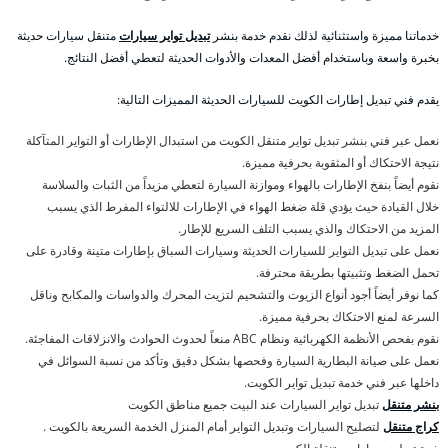
خدماتنا مميزة واستثنائية لذلك نقدم خدمة بنشر
تبديل تواير سيارات
متنقل سيارات حديثة
بخبرة واسعة وباستخدام أفضل المعدات والأدوات الحديثة لتعطي أفضل النتائج.
يقدم فني تبديل إطارات الكويت للسيارات الحديثة المميزات التالية:
نعمل عبر فني بنشر تبديل تواير متنقل الكويت من استبدال الإطارات أو التواير المتآكلة
نتيجة الاحتكاك أو المثقوبة بحرفية مميزة.
نقوم أيضاً بنفخ الإطارات بالهواء وموازنة السيارة لتعطي مزيداً من الثبات والسلاسة
خلال القيادة حيث يؤدي قلة ضغط الهواء في الإطارات للالتواء المفرط الذي يسبب
المزيد من الاحتكاك والذي يسبب التلف السريع للإطار.
نعمل على تبديل التواير للسيارات الحديثة وسيارات السباق بإطارات متينة وقادرة على
تحمل الضغط وتثبيتها بطريقة محترفة.
كما نوفر أيضاً أجود أنواع الزيوت والتشحيم لتزيت المحرك والدواسات والمكابح وناقل
السرعة لمنع الاحتكاك بحرفية مميزة.
نقوم بفحص الأنظمة الكهربائية ونظام ABC منعاً لحدوث الحوادث والانزلاقات المفاجئة.
نعمل على صيانة البطارية السيارة وفحصها بشكل دقيق وتأكد من نسبة السوائل في
داخلها عبر فني خدمة تبديل تواير الكويت.
بنشر متنقل
تبديل تواير السيارات عند البيت جميع مناطق الكويت
كراج متنقل
لتصليح السيارات وتبديل التواير أمام المنزل الخدمة السريعة بالكويت .