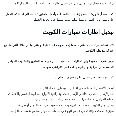
توفير خدمة تبديل تواير هندي من اجل تبديل اطارات سيارات الكويت بكل ماركاتها.
كما نقدم أيضا ورشات مجهزة بأحدث المعدات وأكفأ العاملين تصلكم الى اماكنكم للعمل
على تبديل تاير السيارة تبديل تواير بنشر متنقل في اوقات الحظر.
تبديل اطارات سيارات الكويت
الان تستطيعون تبديل اطارات سيارات الكويت عند تآكلها أو اهترائها من خلال التواصل مع
شركة بيع تواير الكويت.
تؤمن شركتنا جميع انواع الاطارات المناسبة للسير في كافة الطرق والمقاومة للعوامل
الطبيعية من حرارة أو رطوبة و ذات عمر افتراضي طويل.
كما نؤمن أيضا فني تبديل تواير محترف للقيام ب:
اصلاح الاعطال المختلفة في الاطارات ومعايرة عجلة القيادة.
تغير الإطار المعدني الداخلي للإطار حيث نوفر اجود الانواع المقاومة للكسر والاحتكاك.
صيانة الفرامل أو تصليحها. عبر خدمة تبديل تاير السيارة تبديل تواير
تبديل تواير الكويت بمعدات متطورة وحديثة لا تتسبب في تلف التواير أو تمزيقه.
موازنة العجلات والتأكد من قياس الهواء و ذلك بأحدث جهاز لقياس ضغط الاطارات.