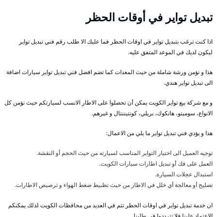
تبديل تواير في أوقات الحظر
اذا كنت ترغب بتبديل تواير في اوقات الحظر فما عليك الا طلب رقم فني تبديل تواير
ليكون لديك في الموعد المتفق عليه.
هذا و نؤمن ورشة شاملة من حيث المعدات كما تضم افضل فني تبديل تواير سيارات اضافة
الى تبديل تواير هندي.
و مع شركة بيع تواير الكويت يمكن أن تحصلوا على الاطار الانسب لسيارتكم حيث نؤمن كل
الانواع، سوميتو، هانكوك، بريلي، كونتيننتال و غيرهم.
هذا و يؤدي فني تبديل تواير ما يلي من الاعمال:
توجيه العميل الى اختيار التواير المناسب لسيارته من حيث الحجم أو النقشة.
العمل على فك أو تبديل اطارات سيارات الكويت.
استبدال عجلات السيارة.
تصليح أو معالجة أي خلل في الاطار من حيث تظبيط ضغط الهواء و ترصيص الاطارات.
ان خدمة تبديل تواير في اوقات الحظر تتم في العديد من محافظات الكويت لذلك يمكنكم
الاعتماد علينا فلا تترددوا في طلبنا.