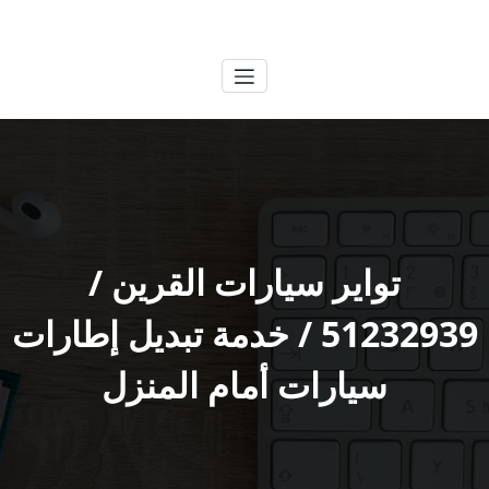
لتجاوز
الكويتية
خدمات وظائف بالكويت
لى
لمحتوى
تواير سيارات القرين /
51232939‬ / خدمة تبديل إطارات
سيارات أمام المنزل