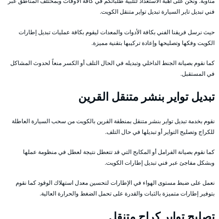
مناوبة. ونحن على أهبة الاستعداد لتلبية طلباتكم في كافة الأوقات وبمختلف المناطق عبر
فني تبديل تاير السيارة تبديل تواير متنقل الكويت.
حيث نرسل فريقنا الفني بكافة الأدوات والمعدات ليقوم بكافة عمليات تبديل إطارات
الكويت وفكها وتصليحها وإعادة تركيبها بتقنية مميزة.
كما نقوم بصيانة الجنط الداخلي وتبديله في الحال التلف أو الكسر منعاً لحدوث المشاكل
في المستقبل.
تبديل تواير بنشر متنقل القرين
نقوم بخدمة تبديل تواير بنشر متنقل بمنطقة القرين بالكويت من سحب السيارة العاطلة
للكراج وتصليح التواير أو تبديلها في حال التلف.
كما نقوم بصيانة الفرامل أو المكابح التي قد تتعطل نتيجة لعطل في منظومة عملها
وبشكل مفاجئ عبر فني تبديل إطارات الكويت.
نعمل على ضبط مستوى الهواء في الإطارات لتحسين معدل استهلاك الوقود كما نقوم
بتوفير إطارات متميزة بالثبات والقدرة على تحمل الضغط والحرارة العالية.
تصليح تواير كراج متنقل