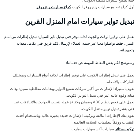
خمة تصليح سيارات متنقلة الكويت .
أول كراج تصليح سيارات رنج روفر الكويت
كراج سيارات رنج روفر
تبديل تواير سيارات امام المنزل القرين
نعمل على توفير الوقت والجهد، لذلك نوفر فني تبديل تاير السيارة تبديل إطارات من امام
المنزل فقط تواصلوا معنا عبر خدمة العملاء لإرسال لكم فريق فني بكامل معداته
وتجهيزاته.
وسنوضح لكم بعض النقاط المهمة عن خدماتنا:
يعمل فني تبديل إطارات الكويت على توفير إطارات لكافة أنواع السيارات وبمختلف
الماركات والأحجام.
نقوم باستيراد الإطارات من أكبر شركات تصنيع التواير وبخامات مطاطية مميزة وذات
متانة وقوة عالية عبر فني تبديل التواير الكويت.
نعمل على فحص نظام ABC وضمان وكفاءة عمله لتجنب الحوادث والانزلاقات عبر
فني بنشر تبديل تواير متنقل الكويت.
نقوم بفك الإطارات التالفة وتركيب الإطارات جديدة بخبرة عالية وباستخدام أحدث
التقنيات ووفقاً لتعليمات السلامة العالمية.
تركيب ستائر
سيارات أكسسوارات سيارت .