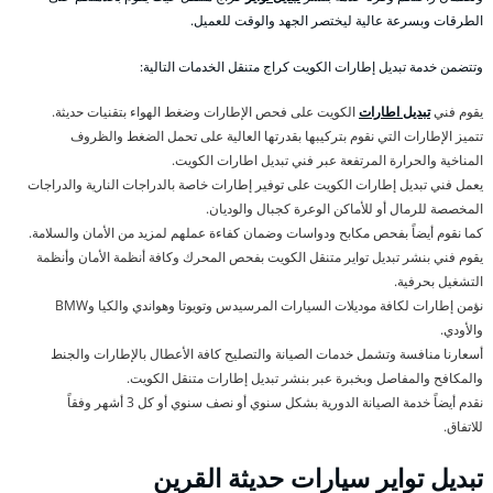
الطرقات وبسرعة عالية ليختصر الجهد والوقت للعميل.
وتتضمن خدمة تبديل إطارات الكويت كراج متنقل الخدمات التالية:
يقوم فني
تبديل اطارات
الكويت على فحص الإطارات وضغط الهواء بتقنيات حديثة.
تتميز الإطارات التي نقوم بتركيبها بقدرتها العالية على تحمل الضغط والظروف
المناخية والحرارة المرتفعة عبر فني تبديل اطارات الكويت.
يعمل فني تبديل إطارات الكويت على توفير إطارات خاصة بالدراجات النارية والدراجات
المخصصة للرمال أو للأماكن الوعرة كجبال والوديان.
كما نقوم أيضاً بفحص مكابح ودواسات وضمان كفاءة عملهم لمزيد من الأمان والسلامة.
يقوم فني بنشر تبديل تواير متنقل الكويت بفحص المحرك وكافة أنظمة الأمان وأنظمة
التشغيل بحرفية.
نؤمن إطارات لكافة موديلات السيارات المرسيدس وتويوتا وهواندي والكيا وBMW
والأودي.
أسعارنا منافسة وتشمل خدمات الصيانة والتصليح كافة الأعطال بالإطارات والجنط
والمكافح والمفاصل وبخبرة عبر بنشر تبديل إطارات متنقل الكويت.
نقدم أيضاً خدمة الصيانة الدورية بشكل سنوي أو نصف سنوي أو كل 3 أشهر وفقاً
للاتفاق.
تبديل تواير سيارات حديثة القرين