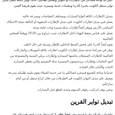
تواير متنقل الكويت بخبرة كادرنا وبتقنيات حديثة ومميزة. حيث يقوم فريقنا الفني:
بتبديل الإطارات لكافة أنواع السيارات وبمختلف المقاسات وبسرعة عالية.
يعمل فني تبديل اطارات الكويت على تبديل الإطارات المثقوبة أو التالفة نتيجة الاحتكاك
المباشر بالأرض ويوفر أيضاً إطارات بديلة مميزة وذات خامة متينة.
نعمل على قياس ضغط الهواء داخل الإطارات حيث تتراوح بين 30\35 ووفقاً للمعايير
العالمية.
يقوم أيضاً كادرنا على فحص الجنط الداخلي للإطار وتبديله في حال التلف.
نوفر في شركتنا خدمة تبديل إطارات الكويت اطارات بكافة الموديلات والماركات
العالمية كإطارات الميشلان بخامتها الممتازة وإطارات بريلي المتينة والمصنوعة من
أجود الخامات وإطارات بريدجيسون المتميزة بدقة التصميم والتي تعطي للسيارة
الثبات والأمان خلال القيادة.
خدماتنا متاحة للجميع فبمجرد اتصالكم بنا عبر خدمة العملاء نقوم بتلبية طلبكم بسرعة
ونعمل على تبديل التواير الكويت في الطرقات من خلال كراج متنقل أو من أمام
منازلكم.
ونحن نوفر لتركيب رفوف المنيوم وحديد لقطع غيار السيارات
تبديل تواير القرين
ولضمان راحتكم وفرنا خدمة بنشر
تبديل تواير
كراج متنقل حيث يقوم بخدمتكم على