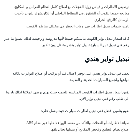
ترصيص الاطارات و قياس زوايا العجلات مع اصلاح كامل لنظام الفرامل و المكابح.
معالجة جميع الثقوب أو الشقوق في المطاط الداخلي أو الكاوتشوك للتواير بأحدث
الوسائل كالرقع الحراري.
تامين خدمات تبديل اطارات في اوقات الحظر في مختلف مناطق الكويت.
كافة اسعار تبديل تواير الكويت تناسبكم جميعا لأنها مدروسة و رخيصة لذلك اتصلوا بنا عبر
رقم فني تبديل تاير السيارة تبديل تواير بنشر متنقل دون تأخير.
تبديل تواير هندي
نعمل في تبديل تواير هندي على توفير اعمال فك أو تركيب أو اصلاح التوايرات بكافة
انواعها ولجميع السيارات الحديثة و القديمة.
نؤمن اسعار تبديل اطارات الكويت المناسبة للجميع حيث نهتم برضى عملائنا لذلك بادروا
الى طلب رقم فني تبديل تواير الان.
نقوم بتامين افضل فني تبديل اطارات سيارات حيث يعمل على:
صيانة الاطارات أو العجلات والتأكد من ضغط الهواء داخلها عبر نظام ABS.
اصلاح نظام التعليق وفحص المكابح أو تبديلها بحال تلفها.