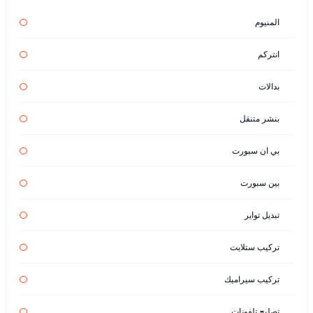
المنيوم
انتركم
بدالات
بنشر متنقل
بي ان سبورت
بين سبورت
تبديل تواير
تركيب ستلايت
تركيب سيراميك
تصليح تلفونات