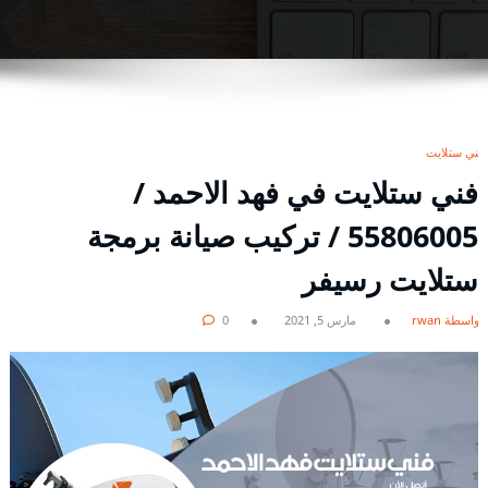
فني ستلايت
فني ستلايت في فهد الاحمد /
55806005 / تركيب صيانة برمجة
ستلايت رسيفر
بواسطة rwan
مارس 5, 2021
0