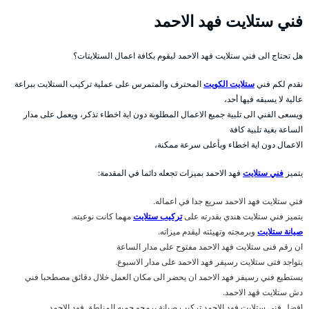
فني ستلايت فهد الاحمد
هل تحتاج الى فني ستلايت فهد الاحمد ليقوم بكافة اعمال الستلايتات؟
نقدم لكم فني
ستلايت الكويت
المحترف والمتمرس على عملية تركيب الستلايت ببراعة
عالية لا يسبقه فيها أحد،
ويسعى الفني الى تلبية جميع الاعمال المطلوبة دون اية اخطاء تذكر، ويعمل على مدار
الساعة بغية تلبية كافة
الاعمال دون اية اخطاء وبأعلى سرعة ممكنة،
يتميز
فني ستلايت
فهد الاحمد بميزات تجعله دائما في المقدمة:
فني ستلايت فهد الاحمد سريع جدا في اعماله.
يتميز فني ستلايت هندي بقدرته على
تركيب ستلايت
مهما كانت نوعيته.
صيانة ستلايت
وبرمجته وتهيئته ليقدم ميزاته.
ان رقم فنى ستلايت فهد الاحمد مفتوح على مدار الساعة
يتواجد فتى ستلايت رسيفر فهد الاحمد على مدار الاسبوع.
يستطيع فني رسيفر فهد الاحمد ان يحضر الى مكان العمل خلال دقائق مصطحبا فني
دش ستلايت فهد الاحمد.
افضل فني ستلايت فهد الاحمد تركيب صيانة برمجو جميه المناطق فهد الاحمد .