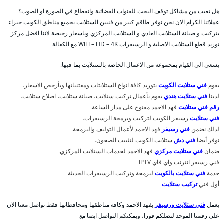
هل تعبت من مشاكل توقف البحث للقنوات الفضائية وانقطاع في الصورة او الصوت؟
عملائنا الكرام الان نحن نوفر طاقم كبير من فنيين الستلايت بجميع مناطق الكويت خبراء
بتركيب و صيانة الستلايت العادي و الستلايت المركزي وباسعار رخيصة لاننا افضل مركز
توريد قطع الستلايت الاصلية و الرسيفرات WIFI – HD – 4K مع الكفالة
يسعى الى القيام بمجموعة من الاعمال الخاصة بالستلايت بما فيها:
يقوم
فني ستلايت الكويت
بتوريد كافة انواع الستلايتات ومقتنياتها وبأرخص الاسعار.
لدينا
فني ستلايت هندي
يقوم بأعمال تركيب ستلايت، صيانة ستلايت، اصلاح ستلايت.
رقم فني ستلايت
فهد الاحمد مفتوح على مدار الساعة.
فني ستلايت
رسيفر الكويت لتركيب وبرمجة الرسيفرات.
لذلك نضمن
فني رسيفر
فهد الاحمد لأعمال التوليف والبرمجة.
نوفر أيضا
فني دش
ستلايت الكويت لتثبيت الصحون.
ضمان
فني ستلايت مركزي
فهد الاحمد لخدمات الستلايت المركزي.
فني رسيفر انترنت واي فاي IPTV
خدمة
فني ستلايت بالكويت
لبرمجة وتركيب الرسيفرات الحديثة
أول فني
تركيب ستلايت
يعمل
فني ستلايت ورسيفر
بفهد الاحمد وكافة مناطقها ومحافظاتها فقط تواصل معنا الان
على رقمنا الموحد لنصلكم فورا، ويمكنكم التواصل ايضا مع