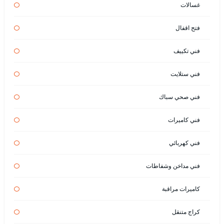
غسالات
فتح اقفال
فني تكييف
فني ستلايت
فني صحي سباك
فني كاميرات
فني كهربائي
فني مداخن وشفاطات
كاميرات مراقبة
كراج متنقل