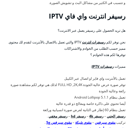
و تتسبب في الكثير من مشاكل البث و تشويش الصورة.
رسيفر انترنت واي فاي IPTV
هل تريد الحصول على رسيفر يعمل عبر الانترنت؟
نحن نوفر لكم
رسيفرات انترنت
IPTV والتي تعمل بالاتصال بالأنترنت لتقدم لك محتوى
مميز حسب الطلب من الخوادم والاشتراكات
توفرها لكم هذه الخوادم ؟
مميزات
رسيفرات IPTV
:
تعمل بالأنترنت واي فاير او اتصال عبر الكيبل
توفر صورة عرض عالية الجودة FULL HD ,2K,4K لذلك هي توفر لكم مشاهدة صورة
رائعة وعالية الجودة
تعمل بنظام Android Lollipop 5.1.1
أيضا تحتوي على ذاكرة خاصة ومعالج ذو قدرة عالية
تعمل بنظام 60 إطار في الثانية لعرض صورة انسيابية ورائعة
رسيفر الجني
–
رسيفر 4k
–
رسيفر hd
–
رسيفر مخفي
.
تركيب
مقوي سيرفس
–
مقوي شبكة
–
مقوي سيرفس 5g
.