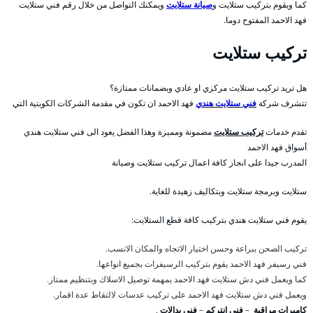
كما ويقوم بتركيب ستلايت و
صيانة ستلايت
ويمكنك التواصل من خلال رقم فني ستلايت
فهد الاحمد المفتوح دوما.
تركيب ستلايت
هل تريد تركيب ستلايت مركزي او عادي وبضمانات ممتازة؟
تتشرف شركة
فني ستلايت هندي
فهد الاحمد ان تكون في مقدمة الشركات الكويتية التي
تقدم خدمات
تركيب ستلايت
مضمونة ومميزة وهذا الفضل يعود الى فني ستلايت هندي
أسواق فهد الاحمد
المدرب جيدا على انجاز كافة اعمال تركيب ستلايت وصيانة
ستلايت وبرمجة ستلايت وبتكاليف زهيدة للغاية.
يقوم فني ستلايت هندي بتركيب كافة قطع الستلايت:
تركيب الصحن ببراعة وحسن اختيار الاتجاه والمكان الانسب.
فني رسيفر فهد الاحمد يقوم بتركيب الرسيفرات بجميع انواعها.
كما ويعمل فني دش ستلايت فهد الاحمد بمهمة توصيل الاسلاك وبتنظيم ممتاز.
ويعمل فني دش ستلايت فهد الاحمد على تركيب عدسات لالتقاط عدة اقمار.
كاميرات مراقبة
–
فني انتركم
–
فني بدالات
.