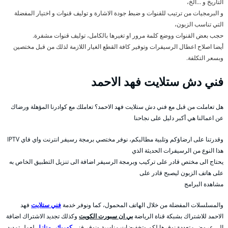
التاريخ و …الخ،
و البرمجيات من ترتيب للقنوات و ضبط جودة الاشارة و توليف قنوات و اختيار المفضلة
التي تناسب الزبون،
حجب بعض القنوات ووضع كلمة مرور او تغيرها بالكامل، توليف قنوات مشفرة.
أيضا اصلاح اعطال الرسيفرات وتوفير كافة القطع الغيار اللازمة لذلك من قبل مختصين
وبسعر التكلفة.
فني دش ستلايت فهد الاحمد
هل تعاملت من قبل مع فني دش ستلايت فهد الاحمد؟ تعاملك مع كوادرنا المؤهلة ورضاك
عن اعمالنا هي أكبر دليل على نجاحنا
وقدرتنا على ارضاؤكم وتلبية مطالبكم، نوفر مختصي برمجة رسيفر انترنت واي فاي IPTV
هذا النوع من الرسيفرات الحديثة الذي
يحتاج الى مختص قادر على تركيب وبرمجة الرسيفر اضافة الى تنزيل التطبيق الخاص به
على هاتف الزبون ليصبح قادر على
مشاهدة البرامج
والمسلسلات المفضلة من خلال الهاتف المحمول، كما ونوفر خدمة
فني ستلايت
فهد
الاحمد للاشتراك بشبكة قناة الرياضة
بي ان سبورت الكويت
وكذلك تجديد الاشتراك اضافة
الى عروض متعددة نوفرها لكم وتخفيضات مناسبة ونوفر فني
كهربائي منازل
لعمل تمديد