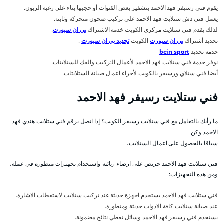
يقوم فني رسيفر فهد الاحمد بتشفير بعض القنوات أو حجبها بناء على رغبة الزبون.
يعمل فني دش ستلايت فهد الاحمد على تركيب صحون متحركة وثابتة.
لذلك يقدم فني ستلايت مركزي الكويت خدمة الاشتراك
بي ان سبورت
.
تجديد أشتراك
بي ان سبورت
الكويت
تجديد بي ان سبورت
.
خدمة تجديد
bein sport
نوفر خدمة فني ستلايت فهد الاحمد لأعمال التركيب والفك للستلايتات.
أيضا فني ستلاي ورسيفر بالكويت لأجراء اعمال صيانة الستلايتات.
فني ستلايت رسيفر فهد الاحمد
ما رأيك بالتعامل مع فني ستلايت رسيفر الكويت؟ إذا اتصل برقم فني ستلايت هندي فهد
الاحمد وكن
سباقا بالحصول على اعمال الستلايت،
فني ستلايت فهد الاحمد حريص على ارضاء زبائنه واستخدام تجهيزات متطورة في عمله،
ومن هذه التجهيزات:
فني ستلايت فهد الاحمد يستخدم اجهزة حديثة عند تركيب ستلايت لاستقطاب الاشارة.
عند صيانة ستلايت كافة الادوات حديثة ومتطورة.
يستخدم فني رسيفر فهد الاحمد وسائل تعطي نتائج مضمونة.