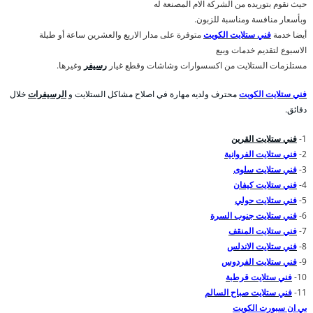
حيث نقوم بتوريده من الشركة الام المصنعة له
وبأسعار منافسة ومناسبة للزبون.
أيضا خدمة
فني ستلايت الكويت
متوفرة على مدار الاربع والعشرين ساعة أو طيلة
الاسبوع لتقديم خدمات وبيع
مستلزمات الستلايت من اكسسوارات وشاشات وقطع غيار
رسيفر
وغيرها.
فني ستلايت الكويت
محترف ولديه مهارة في اصلاح مشاكل الستلايت و
الرسيفرات
خلال
دقائق.
1-
فني ستلايت القرين
2-
فني ستلايت الفروانية
3-
فني ستلايت سلوى
4-
فني ستلايت كيفان
5-
فني ستلايت حولي
6-
فني ستلايت جنوب السرة
7-
فني ستلايت المنقف
8-
فني ستلايت الاندلس
9-
فني ستلايت الفردوس
10-
فني ستلايت قرطبة
11-
فني ستلايت صباح السالم
بي ان سبورت الكويت