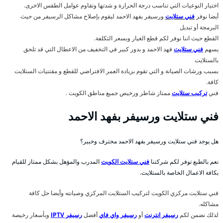
اختيار النوعيات التي تناسب درجة الحرارة و شدتها وتقاوم عوامل الطقس الاخرى.
أيضا نوفر
فني ستلايت
ورسيفر بفهد الاحمد ليقوم بإصلاح مشاكل الرسيفر من حيث
البرمجة أو تبديل
القطع حيث اننا نوفر لكم قطع الغيار وبسعر التكلفة.
يسهم
فني ستلايت
فهد الاحمد و بدور كبير في التخفيف من الاعطال التي قد تلحق
بالستلايت
بسبب ورشات الصيانة و التي تقوم بزيادة العمر الافتراضي للقطع و مقتنيات الستلايت
كافة.
فني
تركيب ستلايت
ممتاز شاطر ورخيص جميع مناطق الكويت .
فني ستلايت ورسيفر بفهد الاحمد
هل يوجد فني ستلايت ورسيفر بفهد الاحمد محترف وخبير؟
نعم بالطبع توفر لكم شركتنا
فني ستلايت الكويت
المدرب والمؤهل بشكل ممتاز للقيام
بكافة الاعمال الخاصة بالستلايت.
فني ستلايت مركزي الكويت لتركيب الستلايت المركزي وصيانته وأيضا حل كافة
مشاكله.
لذلك نضمن لكم
رسيفر انترنت
أو
رسيفر واي فاي
أفضل
رسيفر IPTV
وبأسعار رخيصة