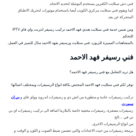
فني دش ستلايت الكقرين يستخدم البوصلة لتحديد الاتجاه.
كما ويقوم فني ستلايت مركزي الكويت أيضا باستخدام موتورات لتحريك الاطباق
المتحركة عن بعد.
ومن ضمن خدمة فني ستلايت هندي فهد الاحمد تركيب رسيفر انترنت واي فاي IPTV
للتحكم
بالمشاهدات المميزة للزبون، فني سنلايت ورسيفر بفهد الاحمد مثال للتميز في العمل.
فني رسيفر فهد الاحمد
هل تريد التعامل مع فني رسيفر فهد الاحمد؟
نوفر لكم فني ستلايت فهد الاحمد المختص بكافة انواع الرسيفرات وبمختلف اعمالها:
تركيب رسيفرات عادية و متطورة من اتش دي و رسيفرات اندرويد وواي فاي و
بي ان
سبورت
،
رسيفرات مصغرة، رسيفرات مخفية خاصة بالبلازما اضافة الى تركيب رسيفرات اي بي
تي في ….الخ
من انواع الرسيفرات الاخرى.
برمجة رسيفرات من حيث الاعدادات والتي تتضمن ضبط الصوت و اللون و الوقت و