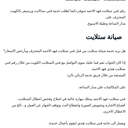
رقم فني ستلايت فهد الاحمد متوفر دائما لطلب خدمة فني ستالايت ورسيفر بالكويت
المحترف على
مدار الساعة وطيلة الاسبوع.
صيانة ستلايت
هل تريد خدمة صيانة ستلايت من قبل فنى ستلايت فهد الاحمد المحترف وبأرخص الاسعار؟
إذا كان الجواب نعم فما عليك سوى التواصل مع فني الستلايت الكويت من خلال رقم فني
ستلايت هندي فهد الاحمد
المستعد من خلال فريق خدمة الزبائن بالرد
على المكالمات على مدار الساعة،
فني ستلايت فهد الاحمد يمتلك مهارة عالية في اصلاح وفحص اعطال الستلايت،
كضياع الاشارة وتشويش الصورة وانقطاع البث وتوقف الجهاز عن العمل و …الخ من
الاعطال الاخرى،
ويعمل الى جانبه فني ستلايت هندي ليقوم بأعمال عديدة: