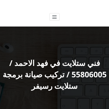
لتجاوز
الكويتية
خدمات وظائف بالكويت
لى
لمحتوى
فني ستلايت في فهد الاحمد /
55806005 / تركيب صيانة برمجة
ستلايت رسيفر