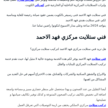
وايرات الستلايتات المركزية الداخلية أو الخارجية فني
كهربائي
الكويت.
فني ستلايت فهد الاحمد فنى رسيفر بالكويت يضمن عقود صيانة رخيصة للغاية ومناسبة
لكم، فني ستلايت هندي فهد الاحمد
يتواجد 24/24 ساعة وعلى مدار الاسبوع لتكونوا راضين تماما عنا.
فني ستلايت مركزي فهد الاحمد
هل تريد فني ستلايت مركزي فهد الاحمد لتركيب ستلايت مركزي؟
فني ستلايت
فهد الاحمد يوفر لكم هذه الخدمة وبجودة عالية لا مثيل لها، حيث نقدم خدمة
تركيب الستلايت المركزي للبنايات والفلل
والابراج والشقق السكنية والشركات والفنادق، هذت الاختراع أسهم في حل العديد من
المشاكل من اهمها:
أيضا التقليل من عدد الصحون و بهذا ستحصل على منظر حضاري مميز و مساحة واسعة
اضافة الى تخفيض تكاليف تركيب الصحون المتنوعة و كذلك توفير تكاليف صيانتها و
تصليحها.
تركيب ستلايت
مركزي لاسلكي يخفف من ازمة التوصيلات التي تعرقل العمل