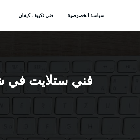
الكويتية
لتجاوز
خدمات وظائف بالكويت
لى
سياسة الخصوصية
فني تكييف كيفان
لمحتوى