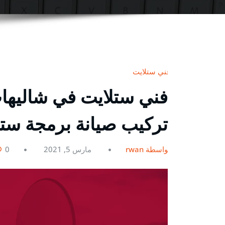
فني ستلايت
تركيب صيانة برمجة ست
بواسطة rwan
مارس 5, 2021
0