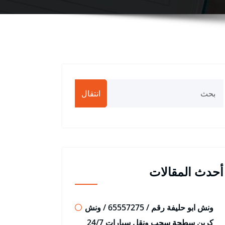
انتقال
أحدث المقالات
ونش ابو حليفة رقم / 65557275 / ونش
كرين سطحة سحب ونقل سيارات 24/7