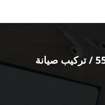
فني ستلايت في شاليهات الدوحة / 55806005 / تركيب صيانة