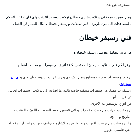
المتحركة عن بعد.
ومن ضمن خدمة فني ستلايت هندي خيطان تركيب رسيفر انترنت واي فاي IPTV للتحكم
بالمشاهدات المميزة للزبون، فني سنلايت ورسيفر بخيطان مثال للتميز في العمل.
فني رسيفر خيطان
هل تريد التعامل مع فني رسيفر خيطان؟
نوفر لكم فني ستلايت خيطان المختص بكافة انواع الرسيفرات وبمختلف اعمالها:
تركيب رسيفرات عادية و متطورة من اتش دي و رسيفرات اندرويد وواي فاي و
بي ان
سبورت
،
رسيفرات مصغرة، رسيفرات مخفية خاصة بالبلازما اضافة الى تركيب رسيفرات اي بي
تي في ….الخ
من انواع الرسيفرات الاخرى.
برمجة رسيفرات من حيث الاعدادات والتي تتضمن ضبط الصوت و اللون و الوقت و
التاريخ و …الخ،
و البرمجيات من ترتيب للقنوات و ضبط جودة الاشارة و توليف قنوات و اختيار المفضلة
التي تناسب الزبون،