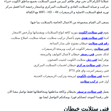
عملائنا الكرام الان نحن نوفر طاقم كبير من فنيين الستلايت بجميع مناطق الكويت خبراء
بتركيب و صيانة الستلايت العادي و الستلايت المركزي وباسعار رخيصة لاننا افضل مركز
توريد قطع الستلايت الاصلية و الرسيفرات WIFI – HD – 4K مع الكفالة
يسعى الى القيام بمجموعة من الاعمال الخاصة بالستلايت بما فيها:
يقوم
فني ستلايت الكويت
بتوريد كافة انواع الستلايتات ومقتنياتها وبأرخص الاسعار.
لدينا
فني ستلايت هندي
يقوم بأعمال تركيب ستلايت، صيانة ستلايت، اصلاح ستلايت.
رقم فني ستلايت
خيطان مفتوح على مدار الساعة.
فني ستلايت
رسيفر الكويت لتركيب وبرمجة الرسيفرات.
لذلك نضمن
فني رسيفر
خيطان لأعمال التوليف والبرمجة.
نوفر أيضا
فني دش
ستلايت الكويت لتثبيت الصحون.
ضمان
فني ستلايت مركزي
خيطان لخدمات الستلايت المركزي.
فني رسيفر انترنت واي فاي IPTV
خدمة
فني ستلايت بالكويت
لبرمجة وتركيب الرسيفرات الحديثة
أول فني
تركيب ستلايت
يعمل
فني ستلايت ورسيفر
بخيطان وكافة مناطقها ومحافظاتها فقط تواصل معنا الان
على رقمنا الموحد لنصلكم فورا، ويمكنكم التواصل ايضا مع
فني ستلايت خيطان