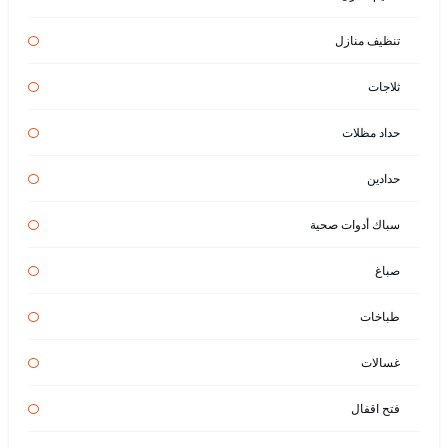
تنظيف منازل
ثلاجات
حداد مظلات
حدادين
سباك أدوات صحية
صباغ
طباخات
غسالات
فتح اقفال