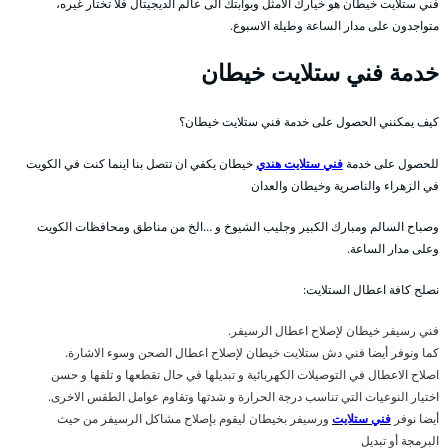
فني ستلايت خيطان هو خيارك الامثل وبوابتك الى عالم الديجيتال فلا تختار غيره،
متواجدون على مدار الساعة وطيلة الاسبوع.
خدمة فني ستلايت خيطان
كيف يمكنني الحصول على خدمة فني ستلايت خيطان؟
للحصول على خدمة
فني ستلايت هندي
خيطان يكفي ان تتصل بنا اينما كنت في الكويت
في الزهراء والناصرية وخيطان والعدان
وصباح السالم ومبارك الكبير وجليب الشيوخ و …الخ من مناطق ومحافظات الكويت
وعلى مدار الساعة.
نصلح كافة اعطال الستلايت:
فني رسيفر خيطان لإصلاح اعطال الرسيفر.
كما ونوفر أيضا فني دش ستلايت خيطان لإصلاح اعطال الصحن وسوء الاشارة.
اصلاح الاعطال في التوصيلات الكهربائية و تبديلها في حال تقطعها و تلفها و حسن
اختيار النوعيات التي تناسب درجة الحرارة و شدتها وتقاوم عوامل الطقس الاخرى.
أيضا نوفر
فني ستلايت
ورسيفر بخيطان ليقوم بإصلاح مشاكل الرسيفر من حيث
البرمجة أو تبديل