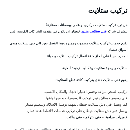
تركيب ستلايت
هل تريد تركيب ستلايت مركزي او عادي وبضمانات ممتازة؟
تتشرف شركة
فني ستلايت هندي
خيطان ان تكون في مقدمة الشركات الكويتية التي
تقدم خدمات
تركيب ستلايت
مضمونة ومميزة وهذا الفضل يعود الى فني ستلايت هندي
أسواق خيطان
المدرب جيدا على انجاز كافة اعمال تركيب ستلايت وصيانة
ستلايت وبرمجة ستلايت وبتكاليف زهيدة للغاية.
يقوم فني ستلايت هندي بتركيب كافة قطع الستلايت:
تركيب الصحن ببراعة وحسن اختيار الاتجاه والمكان الانسب.
فني رسيفر خيطان يقوم بتركيب الرسيفرات بجميع انواعها.
كما ويعمل فني دش ستلايت خيطان بمهمة توصيل الاسلاك وبتنظيم ممتاز.
ويعمل فني دش ستلايت خيطان على تركيب عدسات لالتقاط عدة اقمار.
كاميرات مراقبة
–
فني انتركم
–
فني بدالات
.
رقم فني ستلايت خيطان متوفر دائما لطلب خدمة فني ستالايت ورسيفر بالكويت