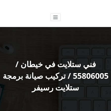
لتجاوز
الكويتية
خدمات وظائف بالكويت
لى
لمحتوى
فني ستلايت في خيطان /
55806005 / تركيب صيانة برمجة
ستلايت رسيفر