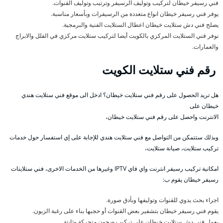
فني رسيفر خيطان لتركيب وتوليف الرسيفر وترتيب وتوليف القنوات.
يوفر فني رسيفر خيطان انواع متعددة من الرسيفرات وبأسعار مناسبة.
يصلح فني دش ستلايت خيطان اعطال الستلايت الفنية والبرمجية.
نوفر فني الستلايت المركزي بالكويت أيضا لتركيب ستلايت مركزي في الفلل والابراج
والعمارات.
رقم فني ستلايت الكويت
هل تريد الحصول على رقم فني ستلايت خيطان؟ ادخل الى موقع فني ستلايت هندي
خيطان على
الانترنت واحصل على رقم فني ستلايت خيطان،
وبذلك ستتمكن من التواصل مع فني ستلايت هندي للإجابة على إي استفسار حول خدمات
تركيب ستلايت، صيانة ستلايت،
امكانية تركيب رسيفر انترنت واي فاي IPTV وغيرها من الخدمات الاخرى، فني ستلايتات
رسيفر خيطان يقوم ب:
اجراء بحث يدوي للقنوات وتوليفها وبأدق صورة.
يقوم فني رسيفر خيطان بتشفير بعض القنوات أو حجبها بناء على رغبة الزبون.
يعمل فني دش ستلايت خيطان على تركيب صحون متحركة وثابتة.