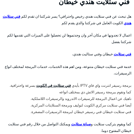
فني ستلايت هندي خيطان
هل تبحث عن فني ستلايت هندي رخيص واحترافي؟ يسر شركتنا ان تقدم لكم
فني ستلايت
هندي
الكويت العامل في شركتنا والذي يقدم لكم
اعمال لا تجدونها في مكان آخر وان وجدتموها لن تحصلوا على الميزات التي تقدمها لكم
شركتنا بفضل
فني ستلايت
خيطان وفني ستاليت هندي،
خدمة فني ستلايت خيطان متنوعة، ومن اهم هذه الخدمات، خدمات البرمجة لمختلف انواع
الرسيفرات،
برمجة رسيفر انترنت واي فاي IPTV بأيدي
فني ستلايت في الكويت
بسرعة واحترافية.
كما ونقوم ببرمجة رسيفر الاتش دي بمختلف انواعه
ناهيك عن اعمال البرمجة للرسيفرات الاندرويد والرسيفرات اللاسلكية.
أيضا فني ستلايت مركزي الكويت لتوليف وبرمجة الستلايتات المركزية.
فني ستلايت خيطان فني رسيفر خيطان لبرمجة الرسيفرات المصغرة.
كما ويقوم بتركيب ستلايت و
صيانة ستلايت
ويمكنك التواصل من خلال رقم فني ستلايت
خيطان المفتوح دوما.