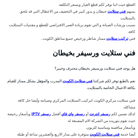
القطع حيث اننا نوفر لكم قطع الغيار وبسعر التكلفة.
يسهم
فني ستلايت
خيطان و بدور كبير في التخفيف من الاعطال التي قد تلحق
بالستلايت
بسبب ورشات الصيانة و التي تقوم بزيادة العمر الافتراضي للقطع و مقتنيات الستلايت
كافة.
فني
تركيب ستلايت
ممتاز شاطر ورخيص جميع مناطق الكويت .
فني ستلايت ورسيفر بخيطان
هل يوجد فني ستلايت ورسيفر بخيطان محترف وخبير؟
نعم بالطبع توفر لكم شركتنا
فني ستلايت الكويت
المدرب والمؤهل بشكل ممتاز للقيام
بكافة الاعمال الخاصة بالستلايت.
فني ستلايت مركزي الكويت لتركيب الستلايت المركزي وصيانته وأيضا حل كافة
مشاكله.
لذلك نضمن لكم
رسيفر انترنت
أو
رسيفر واي فاي
أفضل
رسيفر IPTV
وبأسعار رخيصة
حيث نقوم بتوريده من الشركة الام المصنعة له
وبأسعار منافسة ومناسبة للزبون.
أيضا خدمة
فني ستلايت الكويت
متوفرة على مدار الاربع والعشرين ساعة أو طيلة