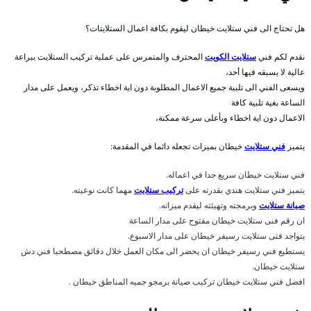
هل تحتاج الى فني ستلايت خيطان ليقوم بكافة اعمال الستلايتات؟
نقدم لكم فني
ستلايت الكويت
المحترف والمتمرس على عملية تركيب الستلايت ببراعة
عالية لا يسبقه فيها أحد،
ويسعى الفني الى تلبية جميع الاعمال المطلوبة دون اية اخطاء تذكر، ويعمل على مدار
الساعة بغية تلبية كافة
الاعمال دون اية اخطاء وبأعلى سرعة ممكنة،
يتميز
فني ستلايت
خيطان بميزات تجعله دائما في المقدمة:
فني ستلايت خيطان سريع جدا في اعماله.
يتميز فني ستلايت هندي بقدرته على
تركيب ستلايت
مهما كانت نوعيته.
صيانة ستلايت
وبرمجته وتهيئته ليقدم ميزاته.
ان رقم فنى ستلايت خيطان مفتوح على مدار الساعة
يتواجد فتى ستلايت رسيفر خيطان على مدار الاسبوع.
يستطيع فني رسيفر خيطان ان يحضر الى مكان العمل خلال دقائق مصطحبا فني دش
ستلايت خيطان.
افضل فني ستلايت خيطان تركيب صيانة برمجو جميه المناطق خيطان .