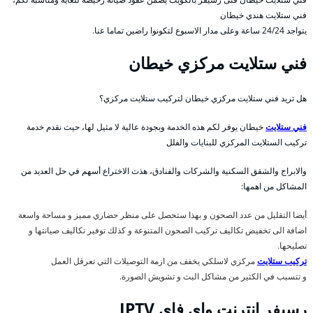
فني ستلايت هندي خيطان
يتواجد 24/24 ساعة وعلى مدار الاسبوع لتكونوا راضين تماما عنا.
فني ستلايت مركزي خيطان
هل تريد فني ستلايت مركزي خيطان لتركيب ستلايت مركزي؟
فني ستلايت
خيطان يوفر لكم هذه الخدمة وبجودة عالية لا مثيل لها، حيث نقدم خدمة
تركيب الستلايت المركزي للبنايات والفلل
والابراج والشقق السكنية والشركات والفنادق، هذت الاختراع أسهم في حل العديد من
المشاكل من اهمها:
أيضا التقليل من عدد الصحون و بهذا ستحصل على منظر حضاري مميز و مساحة واسعة
اضافة الى تخفيض تكاليف تركيب الصحون المتنوعة و كذلك توفير تكاليف صيانتها و
تصليحها.
تركيب ستلايت
مركزي لاسلكي يخفف من ازمة التوصيلات التي تعرقل العمل
و تتسبب في الكثير من مشاكل البث و تشويش الصورة.
رسيفر انترنت واي فاي IPTV