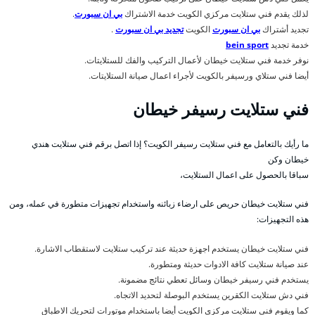
لذلك يقدم فني ستلايت مركزي الكويت خدمة الاشتراك
بي ان سبورت
.
تجديد أشتراك
بي ان سبورت
الكويت
تجديد بي ان سبورت
.
خدمة تجديد
bein sport
نوفر خدمة فني ستلايت خيطان لأعمال التركيب والفك للستلايتات.
أيضا فني ستلاي ورسيفر بالكويت لأجراء اعمال صيانة الستلايتات.
فني ستلايت رسيفر خيطان
ما رأيك بالتعامل مع فني ستلايت رسيفر الكويت؟ إذا اتصل برقم فني ستلايت هندي
خيطان وكن
سباقا بالحصول على اعمال الستلايت،
فني ستلايت خيطان حريص على ارضاء زبائنه واستخدام تجهيزات متطورة في عمله، ومن
هذه التجهيزات:
فني ستلايت خيطان يستخدم اجهزة حديثة عند تركيب ستلايت لاستقطاب الاشارة.
عند صيانة ستلايت كافة الادوات حديثة ومتطورة.
يستخدم فني رسيفر خيطان وسائل تعطي نتائج مضمونة.
فني دش ستلايت الكقرين يستخدم البوصلة لتحديد الاتجاه.
كما ويقوم فني ستلايت مركزي الكويت أيضا باستخدام موتورات لتحريك الاطباق