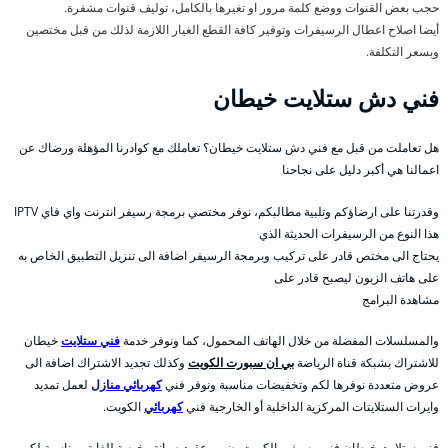
حجب بعض القنوات ووضع كلمة مرور او تغيرها بالكامل، توليف قنوات مشفرة.
أيضا اصلاح اعطال الرسيفرات وتوفير كافة القطع الغيار اللازمة لذلك من قبل مختصين
وبسعر التكلفة.
فني دش ستلايت خيطان
هل تعاملت من قبل مع فني دش ستلايت خيطان؟ تعاملك مع كوادرنا المؤهلة ورضاك عن
اعمالنا هي أكبر دليل على نجاحنا
وقدرتنا على ارضاؤكم وتلبية مطالبكم، نوفر مختصي برمجة رسيفر انترنت واي فاي IPTV
هذا النوع من الرسيفرات الحديثة الذي
يحتاج الى مختص قادر على تركيب وبرمجة الرسيفر اضافة الى تنزيل التطبيق الخاص به
على هاتف الزبون ليصبح قادر على
مشاهدة البرامج
والمسلسلات المفضلة من خلال الهاتف المحمول، كما ونوفر خدمة
فني ستلايت
خيطان
للاشتراك بشبكة قناة الرياضة
بي ان سبورت الكويت
وكذلك تجديد الاشتراك اضافة الى
عروض متعددة نوفرها لكم وتخفيضات مناسبة ونوفر فني
كهربائي منازل
لعمل تمديد
وايرات الستلايتات المركزية الداخلية أو الخارجية فني
كهربائي
الكويت.
فني ستلايت خيطان فنى رسيفر بالكويت يضمن عقود صيانة رخيصة للغاية ومناسبة لكم،