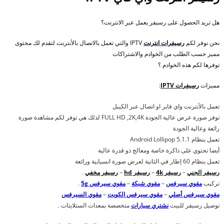
هل تريد الحصول على رسيفر يعمل عبر الانترنت؟
نحن نوفر لكم
رسيفرات انترنت
IPTV والتي تعمل بالاتصال بالأنترنت لتقدم لك محتوى
مميز حسب الطلب من الخوادم والاشتراكات
توفرها لكم هذه الخوادم ؟
مميزات
رسيفرات IPTV
:
تعمل بالأنترنت واي فاير او اتصال عبر الكيبل
توفر صورة عرض عالية الجودة FULL HD ,2K,4K لذلك هي توفر لكم مشاهدة صورة
رائعة وعالية الجودة
تعمل بنظام Android Lollipop 5.1.1
أيضا تحتوي على ذاكرة خاصة ومعالج ذو قدرة عالية
تعمل بنظام 60 إطار في الثانية لعرض صورة انسيابية ورائعة
رسيفر الجني
–
رسيفر 4k
–
رسيفر hd
–
رسيفر مخفي
.
تركيب
مقوي سيرفس
–
مقوي شبكة
–
مقوي سيرفس 5g
.
مقوي سيرفس أصلي
–
مقوي سيرفس الكويت
–
مقوي السيرفس
توصيل رسيفر للبيت
نشتري سيارات
متخصصة بمعدات الستلايتات .