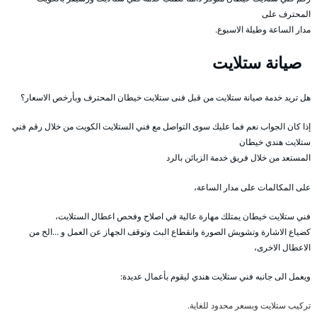
المحترف على
مدار الساعة وطيلة الاسبوع.
صيانة ستلايت
هل تريد خدمة صيانة ستلايت من قبل فنى ستلايت خيطان المحترف وبأرخص الاسعار؟
إذا كان الجواب نعم فما عليك سوى التواصل مع فني الستلايت الكويت من خلال رقم فني
ستلايت هندي خيطان
المستعد من خلال فريق خدمة الزبائن بالرد
على المكالمات على مدار الساعة،
فني ستلايت خيطان يمتلك مهارة عالية في اصلاح وفحص اعطال الستلايت،
كضياع الاشارة وتشويش الصورة وانقطاع البث وتوقف الجهاز عن العمل و …الخ من
الاعطال الاخرى،
ويعمل الى جانبه فني ستلايت هندي ليقوم بأعمال عديدة:
تركيب ستلايت وبسعر محدود للغاية.