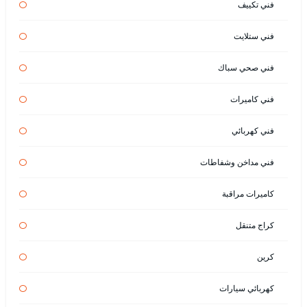
فني تكييف
فني ستلايت
فني صحي سباك
فني كاميرات
فني كهربائي
فني مداخن وشفاطات
كاميرات مراقبة
كراج متنقل
كرين
كهربائي سيارات