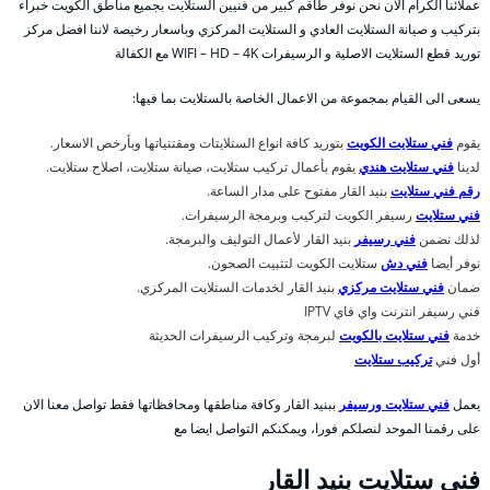
عملائنا الكرام الان نحن نوفر طاقم كبير من فنيين الستلايت بجميع مناطق الكويت خبراء
بتركيب و صيانة الستلايت العادي و الستلايت المركزي وباسعار رخيصة لاننا افضل مركز
توريد قطع الستلايت الاصلية و الرسيفرات WIFI – HD – 4K مع الكفالة
يسعى الى القيام بمجموعة من الاعمال الخاصة بالستلايت بما فيها:
يقوم
فني ستلايت الكويت
بتوريد كافة انواع الستلايتات ومقتنياتها وبأرخص الاسعار.
لدينا
فني ستلايت هندي
يقوم بأعمال تركيب ستلايت، صيانة ستلايت، اصلاح ستلايت.
رقم فني ستلايت
بنيد القار مفتوح على مدار الساعة.
فني ستلايت
رسيفر الكويت لتركيب وبرمجة الرسيفرات.
لذلك نضمن
فني رسيفر
بنيد القار لأعمال التوليف والبرمجة.
نوفر أيضا
فني دش
ستلايت الكويت لتثبيت الصحون.
ضمان
فني ستلايت مركزي
بنيد القار لخدمات الستلايت المركزي.
فني رسيفر انترنت واي فاي IPTV
خدمة
فني ستلايت بالكويت
لبرمجة وتركيب الرسيفرات الحديثة
أول فني
تركيب ستلايت
يعمل
فني ستلايت ورسيفر
ببنيد القار وكافة مناطقها ومحافظاتها فقط تواصل معنا الان
على رقمنا الموحد لنصلكم فورا، ويمكنكم التواصل ايضا مع
فني ستلايت بنيد القار