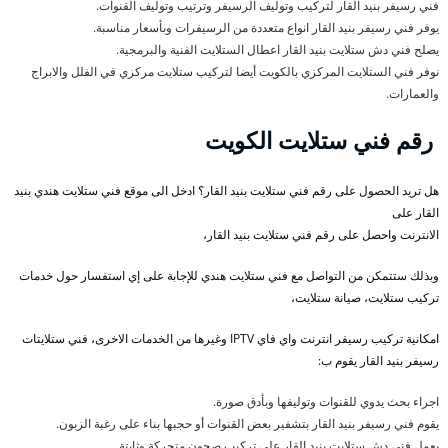
فني رسيفر بنيد القار لتركيب وتوليف الرسيفر وترتيب وتوليف القنوات.
يوفر فني رسيفر بنيد القار انواع متعددة من الرسيفرات وبأسعار مناسبة.
يصلح فني دش ستلايت بنيد القار اعطال الستلايت الفنية والبرمجية.
نوفر فني الستلايت المركزي بالكويت أيضا لتركيب ستلايت مركزي في الفلل والابراج
والعمارات.
رقم فني ستلايت الكويت
هل تريد الحصول على رقم فني ستلايت بنيد القار؟ ادخل الى موقع فني ستلايت هندي بنيد
القار على
الانترنت واحصل على رقم فني ستلايت بنيد القار،
وبذلك ستتمكن من التواصل مع فني ستلايت هندي للإجابة على إي استفسار حول خدمات
تركيب ستلايت، صيانة ستلايت،
امكانية تركيب رسيفر انترنت واي فاي IPTV وغيرها من الخدمات الاخرى، فني ستلايتات
رسيفر بنيد القار يقوم ب:
اجراء بحث يدوي للقنوات وتوليفها وبأدق صورة.
يقوم فني رسيفر بنيد القار بتشفير بعض القنوات أو حجبها بناء على رغبة الزبون.
يعمل فني دش ستلايت بنيد القار على تركيب صحون متحركة وثابتة.