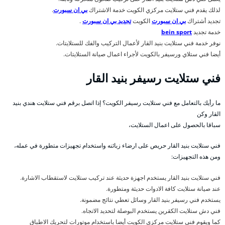
لذلك يقدم فني ستلايت مركزي الكويت خدمة الاشتراك
بي ان سبورت
.
تجديد أشتراك
بي ان سبورت
الكويت
تجديد بي ان سبورت
.
خدمة تجديد
bein sport
نوفر خدمة فني ستلايت بنيد القار لأعمال التركيب والفك للستلايتات.
أيضا فني ستلاي ورسيفر بالكويت لأجراء اعمال صيانة الستلايتات.
فني ستلايت رسيفر بنيد القار
ما رأيك بالتعامل مع فني ستلايت رسيفر الكويت؟ إذا اتصل برقم فني ستلايت هندي بنيد
القار وكن
سباقا بالحصول على اعمال الستلايت،
فني ستلايت بنيد القار حريص على ارضاء زبائنه واستخدام تجهيزات متطورة في عمله،
ومن هذه التجهيزات:
فني ستلايت بنيد القار يستخدم اجهزة حديثة عند تركيب ستلايت لاستقطاب الاشارة.
عند صيانة ستلايت كافة الادوات حديثة ومتطورة.
يستخدم فني رسيفر بنيد القار وسائل تعطي نتائج مضمونة.
فني دش ستلايت الكقرين يستخدم البوصلة لتحديد الاتجاه.
كما ويقوم فني ستلايت مركزي الكويت أيضا باستخدام موتورات لتحريك الاطباق