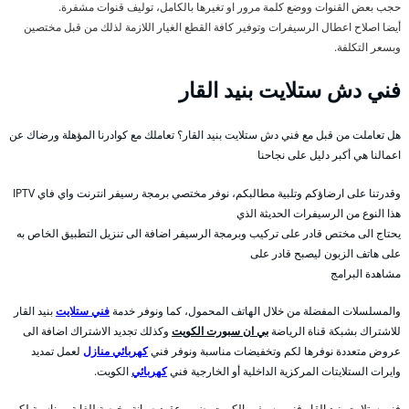
حجب بعض القنوات ووضع كلمة مرور او تغيرها بالكامل، توليف قنوات مشفرة.
أيضا اصلاح اعطال الرسيفرات وتوفير كافة القطع الغيار اللازمة لذلك من قبل مختصين
وبسعر التكلفة.
فني دش ستلايت بنيد القار
هل تعاملت من قبل مع فني دش ستلايت بنيد القار؟ تعاملك مع كوادرنا المؤهلة ورضاك عن
اعمالنا هي أكبر دليل على نجاحنا
وقدرتنا على ارضاؤكم وتلبية مطالبكم، نوفر مختصي برمجة رسيفر انترنت واي فاي IPTV
هذا النوع من الرسيفرات الحديثة الذي
يحتاج الى مختص قادر على تركيب وبرمجة الرسيفر اضافة الى تنزيل التطبيق الخاص به
على هاتف الزبون ليصبح قادر على
مشاهدة البرامج
والمسلسلات المفضلة من خلال الهاتف المحمول، كما ونوفر خدمة
فني ستلايت
بنيد القار
للاشتراك بشبكة قناة الرياضة
بي ان سبورت الكويت
وكذلك تجديد الاشتراك اضافة الى
عروض متعددة نوفرها لكم وتخفيضات مناسبة ونوفر فني
كهربائي منازل
لعمل تمديد
وايرات الستلايتات المركزية الداخلية أو الخارجية فني
كهربائي
الكويت.
فني ستلايت بنيد القار فنى رسيفر بالكويت يضمن عقود صيانة رخيصة للغاية ومناسبة لكم،