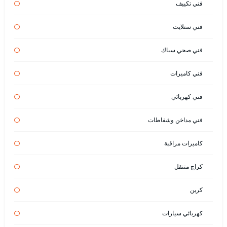
فني تكييف
فني ستلايت
فني صحي سباك
فني كاميرات
فني كهربائي
فني مداخن وشفاطات
كاميرات مراقبة
كراج متنقل
كرين
كهربائي سيارات