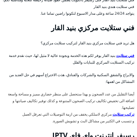
فني ستلايت هندي بنيد القار
يتواجد 24/24 ساعة وعلى مدار الاسبوع لتكونوا راضين تماما عنا.
فني ستلايت مركزي بنيد القار
هل تريد فني ستلايت مركزي بنيد القار لتركيب ستلايت مركزي؟
فني ستلايت
بنيد القار يوفر لكم هذه الخدمة وبجودة عالية لا مثيل لها، حيث نقدم خدمة
تركيب الستلايت المركزي للبنايات والفلل
والابراج والشقق السكنية والشركات والفنادق، هذت الاختراع أسهم في حل العديد من
المشاكل من اهمها:
أيضا التقليل من عدد الصحون و بهذا ستحصل على منظر حضاري مميز و مساحة واسعة
اضافة الى تخفيض تكاليف تركيب الصحون المتنوعة و كذلك توفير تكاليف صيانتها و
تصليحها.
تركيب ستلايت
مركزي لاسلكي يخفف من ازمة التوصيلات التي تعرقل العمل
و تتسبب في الكثير من مشاكل البث و تشويش الصورة.
رسيفر انترنت واي فاي IPTV