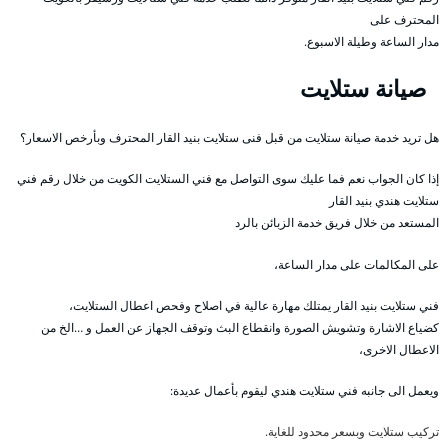
المحترف على
مدار الساعة وطيلة الاسبوع.
صيانة ستلايت
هل تريد خدمة صيانة ستلايت من قبل فنى ستلايت بنيد القار المحترف وبأرخص الاسعار؟
إذا كان الجواب نعم فما عليك سوى التواصل مع فني الستلايت الكويت من خلال رقم فني
ستلايت هندي بنيد القار
المستعد من خلال فريق خدمة الزبائن بالرد
على المكالمات على مدار الساعة،
فني ستلايت بنيد القار يمتلك مهارة عالية في اصلاح وفحص اعطال الستلايت،
كضياع الاشارة وتشويش الصورة وانقطاع البث وتوقف الجهاز عن العمل و …الخ من
الاعطال الاخرى،
ويعمل الى جانبه فني ستلايت هندي ليقوم بأعمال عديدة:
تركيب ستلايت وبسعر محدود للغاية.