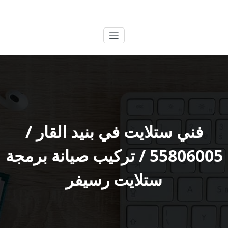
لتجاوز
الكويتية
خدمات وظائف بالكويت
لى
لمحتوى
فني ستلايت في بنيد القار /
55806005 / تركيب صيانة برمجة
ستلايت رسيفر