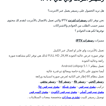
هل تريد الحصول على رسيفر يعمل عبر الانترنت؟
نحن نوفر لكم
رسيفرات انترنت
IPTV والتي تعمل بالاتصال بالأنترنت لتقدم لك محتوى
مميز حسب الطلب من الخوادم والاشتراكات
توفرها لكم هذه الخوادم ؟
مميزات
رسيفرات IPTV
:
تعمل بالأنترنت واي فاير او اتصال عبر الكيبل
توفر صورة عرض عالية الجودة FULL HD ,2K,4K لذلك هي توفر لكم مشاهدة صورة
رائعة وعالية الجودة
تعمل بنظام Android Lollipop 5.1.1
أيضا تحتوي على ذاكرة خاصة ومعالج ذو قدرة عالية
تعمل بنظام 60 إطار في الثانية لعرض صورة انسيابية ورائعة
رسيفر الجني
–
رسيفر 4k
–
رسيفر hd
–
رسيفر مخفي
.
تركيب
مقوي سيرفس
–
مقوي شبكة
–
مقوي سيرفس 5g
.
مقوي سيرفس أصلي
–
مقوي سيرفس الكويت
–
مقوي السيرفس
توصيل رسيفر للبيت
نشتري سيارات
متخصصة بمعدات الستلايتات .