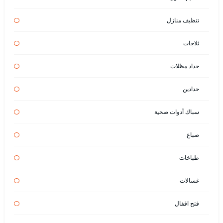
تنظيف منازل
ثلاجات
حداد مظلات
حدادين
سباك أدوات صحية
صباغ
طباخات
غسالات
فتح اقفال