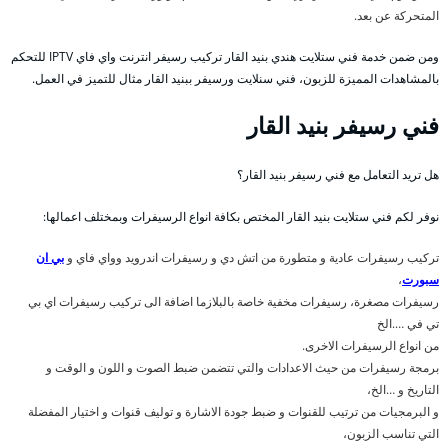
المتحركة عن بعد.
ومن ضمن خدمة فني ستلايت هندي بنيد القار تركيب رسيفر انترنت واي فاي IPTV للتحكم
بالمشاهدات المميزة للزبون، فني سنلايت ورسيفر ببنيد القار مثال للتميز في العمل.
فني رسيفر بنيد القار
هل تريد التعامل مع فني رسيفر بنيد القار؟
نوفر لكم فني ستلايت بنيد القار المختص بكافة انواع الرسيفرات وبمختلف اعمالها:
تركيب رسيفرات عادية و متطورة من اتش دي و رسيفرات اندرويد وواي فاي و
بي ان
سبورت
،
رسيفرات مصغرة، رسيفرات مخفية خاصة بالبلازما اضافة الى تركيب رسيفرات اي بي
تي في ….الخ
من انواع الرسيفرات الاخرى.
برمجة رسيفرات من حيث الاعدادات والتي تتضمن ضبط الصوت و اللون و الوقت و
التاريخ و …الخ،
و البرمجيات من ترتيب للقنوات و ضبط جودة الاشارة و توليف قنوات و اختيار المفضلة
التي تناسب الزبون،