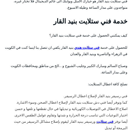
فني ستلايت بنيد القار هو خيارك الامثل وبوابتك الى عالم الديجيتال فلا تختار غيره،
متواجدون على مدار الساعة وطيلة الاسبوع.
خدمة فني ستلايت بنيد القار
كيف يمكنني الحصول على خدمة فني ستلايت بنيد القار؟
للحصول على خدمة
فني ستلايت هندي
بنيد القار يكفي ان تتصل بنا اينما كنت في الكويت
في الزهراء والناصرية وبنيد القار والعدان
وصباح السالم ومبارك الكبير وجليب الشيوخ و …الخ من مناطق ومحافظات الكويت
وعلى مدار الساعة.
نصلح كافة اعطال الستلايت:
فني رسيفر بنيد القار لإصلاح اعطال الرسيفر.
كما ونوفر أيضا فني دش ستلايت بنيد القار لإصلاح اعطال الصحن وسوء الاشارة.
اصلاح الاعطال في التوصيلات الكهربائية و تبديلها في حال تقطعها و تلفها و حسن
اختيار النوعيات التي تناسب درجة الحرارة و شدتها وتقاوم عوامل الطقس الاخرى.
أيضا نوفر
فني ستلايت
ورسيفر ببنيد القار ليقوم بإصلاح مشاكل الرسيفر من حيث
البرمجة أو تبديل