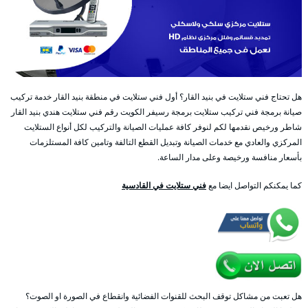
هل تحتاج فني ستلايت في بنيد القار؟ أول فني ستلايت في منطقة بنيد القار خدمة تركيب
صيانة برمجة فني تركيب ستلايت برمجة رسيفر الكويت رقم فني ستلايت هندي بنيد القار
شاطر ورخيص نقدمها لكم لنوفر كافة عمليات الصيانة والتركيب لكل أنواع الستلايت
المركزي والعادي مع خدمات الصيانة وتبديل القطع التالفة وتامين كافة المستلزمات
بأسعار منافسة ورخيصة وعلى مدار الساعة.
كما يمكنكم التواصل ايضا مع
فني ستلايت في القادسية
هل تعبت من مشاكل توقف البحث للقنوات الفضائية وانقطاع في الصورة او الصوت؟