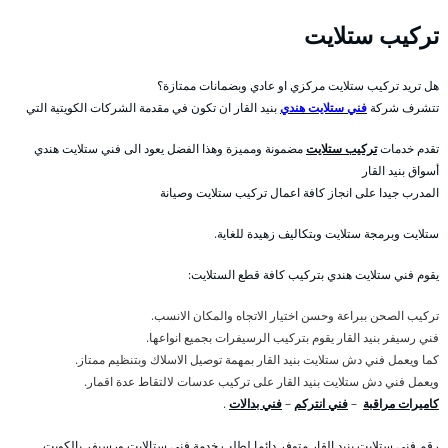
تركيب ستلايت
هل تريد تركيب ستلايت مركزي او عادي وبضمانات ممتازة؟
تتشرف شركة
فني ستلايت هندي
بنيد القار ان تكون في مقدمة الشركات الكويتية التي
تقدم خدمات
تركيب ستلايت
مضمونة ومميزة وهذا الفضل يعود الى فني ستلايت هندي
أسواق بنيد القار
المدرب جيدا على انجاز كافة اعمال تركيب ستلايت وصيانة
ستلايت وبرمجة ستلايت وبتكاليف زهيدة للغاية.
يقوم فني ستلايت هندي بتركيب كافة قطع الستلايت:
تركيب الصحن ببراعة وحسن اختيار الاتجاه والمكان الانسب.
فني رسيفر بنيد القار يقوم بتركيب الرسيفرات بجميع انواعها.
كما ويعمل فني دش ستلايت بنيد القار بمهمة توصيل الاسلاك وبتنظيم ممتاز.
ويعمل فني دش ستلايت بنيد القار على تركيب عدسات لالتقاط عدة اقمار.
كاميرات مراقبة
–
فني انتركم
–
فني بدالات
.
رقم فني ستلايت بنيد القار متوفر دائما لطلب خدمة فني ستالايت ورسيفر بالكويت