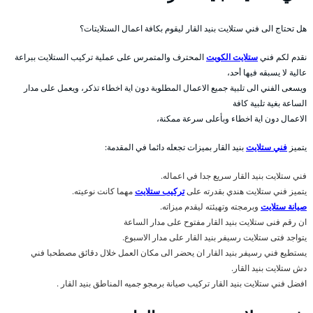
هل تحتاج الى فني ستلايت بنيد القار ليقوم بكافة اعمال الستلايتات؟
نقدم لكم فني
ستلايت الكويت
المحترف والمتمرس على عملية تركيب الستلايت ببراعة
عالية لا يسبقه فيها أحد،
ويسعى الفني الى تلبية جميع الاعمال المطلوبة دون اية اخطاء تذكر، ويعمل على مدار
الساعة بغية تلبية كافة
الاعمال دون اية اخطاء وبأعلى سرعة ممكنة،
يتميز
فني ستلايت
بنيد القار بميزات تجعله دائما في المقدمة:
فني ستلايت بنيد القار سريع جدا في اعماله.
يتميز فني ستلايت هندي بقدرته على
تركيب ستلايت
مهما كانت نوعيته.
صيانة ستلايت
وبرمجته وتهيئته ليقدم ميزاته.
ان رقم فنى ستلايت بنيد القار مفتوح على مدار الساعة
يتواجد فتى ستلايت رسيفر بنيد القار على مدار الاسبوع.
يستطيع فني رسيفر بنيد القار ان يحضر الى مكان العمل خلال دقائق مصطحبا فني
دش ستلايت بنيد القار.
افضل فني ستلايت بنيد القار تركيب صيانة برمجو جميه المناطق بنيد القار .