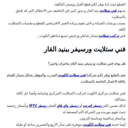
القطع حيث اننا نوفر لكم قطع الغيار وبسعر التكلفة.
يسهم
فني ستلايت
بنيد القار و بدور كبير في التخفيف من الاعطال التي قد تلحق
بالستلايت
بسبب ورشات الصيانة و التي تقوم بزيادة العمر الافتراضي للقطع و مقتنيات الستلايت
كافة.
فني
تركيب ستلايت
ممتاز شاطر ورخيص جميع مناطق الكويت .
فني ستلايت ورسيفر ببنيد القار
هل يوجد فني ستلايت ورسيفر ببنيد القار محترف وخبير؟
نعم بالطبع توفر لكم شركتنا
فني ستلايت الكويت
المدرب والمؤهل بشكل ممتاز للقيام
بكافة الاعمال الخاصة بالستلايت.
فني ستلايت مركزي الكويت لتركيب الستلايت المركزي وصيانته وأيضا حل كافة
مشاكله.
لذلك نضمن لكم
رسيفر انترنت
أو
رسيفر واي فاي
أفضل
رسيفر IPTV
وبأسعار رخيصة
حيث نقوم بتوريده من الشركة الام المصنعة له
وبأسعار منافسة ومناسبة للزبون.
أيضا خدمة
فني ستلايت الكويت
متوفرة على مدار الاربع والعشرين ساعة أو طيلة