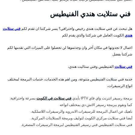
فني ستلايت هندي الفنيطيس
هل تبحث عن فني ستلايت هندي رخيص واحترافي؟ يسر شركتنا ان تقدم لكم
فني ستلايت
هندي
الكويت العامل في شركتنا والذي يقدم لكم
اعمال لا تجدونها في مكان آخر وان وجدتموها لن تحصلوا على الميزات التي تقدمها لكم
شركتنا بفضل
فني ستلايت
الفنيطيس وفني ستاليت هندي،
خدمة فني ستلايت الفنيطيس متنوعة، ومن اهم هذه الخدمات، خدمات البرمجة لمختلف
انواع الرسيفرات،
برمجة رسيفر انترنت واي فاي IPTV بأيدي
فني ستلايت في الكويت
بسرعة واحترافية.
كما ونقوم ببرمجة رسيفر الاتش دي بمختلف انواعه
ناهيك عن اعمال البرمجة للرسيفرات الاندرويد والرسيفرات اللاسلكية.
أيضا فني ستلايت مركزي الكويت لتوليف وبرمجة الستلايتات المركزية.
فني ستلايت الفنيطيس فني رسيفر الفنيطيس لبرمجة الرسيفرات المصغرة.