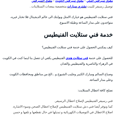
مقوي سيرفس أصلي
–
مقوي سيرفس الكويت
–
مقوي السيرفس
توصيل رسيفر للبيت
نشتري سيارات
متخصصة بمعدات الستلايتات .
فني ستلايت الفنيطيس هو خيارك الامثل وبوابتك الى عالم الديجيتال فلا تختار غيره،
متواجدون على مدار الساعة وطيلة الاسبوع.
خدمة فني ستلايت الفنيطيس
كيف يمكنني الحصول على خدمة فني ستلايت الفنيطيس؟
للحصول على خدمة
فني ستلايت هندي
الفنيطيس يكفي ان تتصل بنا اينما كنت في الكويت
في الزهراء والناصرية والفنيطيس والعدان
وصباح السالم ومبارك الكبير وجليب الشيوخ و …الخ من مناطق ومحافظات الكويت
وعلى مدار الساعة.
نصلح كافة اعطال الستلايت:
فني رسيفر الفنيطيس لإصلاح اعطال الرسيفر.
كما ونوفر أيضا فني دش ستلايت الفنيطيس لإصلاح اعطال الصحن وسوء الاشارة.
اصلاح الاعطال في التوصيلات الكهربائية و تبديلها في حال تقطعها و تلفها و حسن