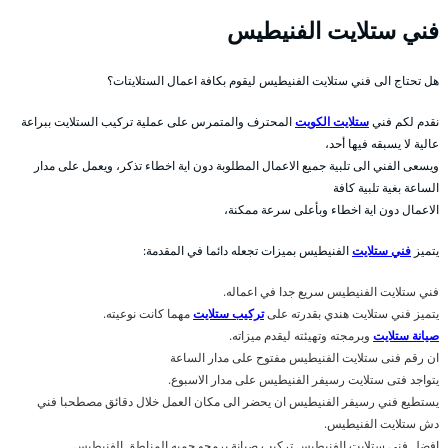
فني ستلايت الفنيطيس
هل تحتاج الى فني ستلايت الفنيطيس ليقوم بكافة اعمال الستلايتات؟
نقدم لكم فني
ستلايت الكويت
المحترف والمتمرس على عملية تركيب الستلايت ببراعة
عالية لا يسبقه فيها أحد،
ويسعى الفني الى تلبية جميع الاعمال المطلوبة دون اية اخطاء تذكر، ويعمل على مدار
الساعة بغية تلبية كافة
الاعمال دون اية اخطاء وبأعلى سرعة ممكنة،
يتميز
فني ستلايت
الفنيطيس بميزات تجعله دائما في المقدمة:
فني ستلايت الفنيطيس سريع جدا في اعماله.
يتميز فني ستلايت هندي بقدرته على
تركيب ستلايت
مهما كانت نوعيته.
صيانة ستلايت
وبرمجته وتهيئته ليقدم ميزاته.
ان رقم فنى ستلايت الفنيطيس مفتوح على مدار الساعة
يتواجد فتى ستلايت رسيفر الفنيطيس على مدار الاسبوع.
يستطيع فني رسيفر الفنيطيس ان يحضر الى مكان العمل خلال دقائق مصطحبا فني
دش ستلايت الفنيطيس.
افضل فني ستلايت الفنيطيس تركيب صيانة برمجو جميه المناطق الفنيطيس .