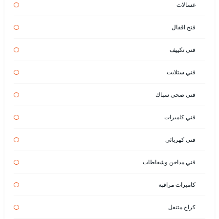
غسالات
فتح اقفال
فني تكييف
فني ستلايت
فني صحي سباك
فني كاميرات
فني كهربائي
فني مداخن وشفاطات
كاميرات مراقبة
كراج متنقل