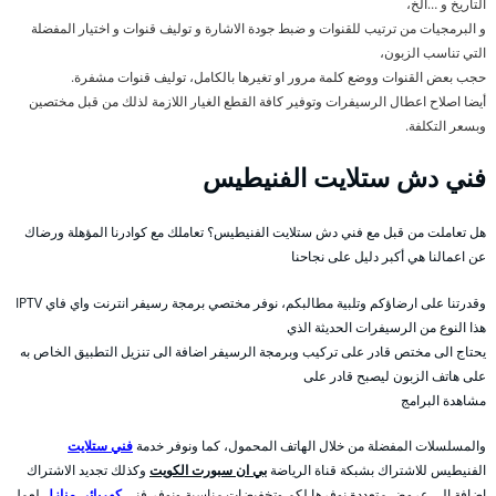
التاريخ و …الخ،
و البرمجيات من ترتيب للقنوات و ضبط جودة الاشارة و توليف قنوات و اختيار المفضلة
التي تناسب الزبون،
حجب بعض القنوات ووضع كلمة مرور او تغيرها بالكامل، توليف قنوات مشفرة.
أيضا اصلاح اعطال الرسيفرات وتوفير كافة القطع الغيار اللازمة لذلك من قبل مختصين
وبسعر التكلفة.
فني دش ستلايت الفنيطيس
هل تعاملت من قبل مع فني دش ستلايت الفنيطيس؟ تعاملك مع كوادرنا المؤهلة ورضاك
عن اعمالنا هي أكبر دليل على نجاحنا
وقدرتنا على ارضاؤكم وتلبية مطالبكم، نوفر مختصي برمجة رسيفر انترنت واي فاي IPTV
هذا النوع من الرسيفرات الحديثة الذي
يحتاج الى مختص قادر على تركيب وبرمجة الرسيفر اضافة الى تنزيل التطبيق الخاص به
على هاتف الزبون ليصبح قادر على
مشاهدة البرامج
والمسلسلات المفضلة من خلال الهاتف المحمول، كما ونوفر خدمة
فني ستلايت
الفنيطيس للاشتراك بشبكة قناة الرياضة
بي ان سبورت الكويت
وكذلك تجديد الاشتراك
اضافة الى عروض متعددة نوفرها لكم وتخفيضات مناسبة ونوفر فني
كهربائي منازل
لعمل