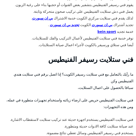
يقوم فني رسيفر الفنيطيس بتشفير بعض القنوات أو حجبها بناء على رغبة الزبون.
يعمل فني دش ستلايت الفنيطيس على تركيب صحون متحركة وثابتة.
لذلك يقدم فني ستلايت مركزي الكويت خدمة الاشتراك
بي ان سبورت
.
تجديد أشتراك
بي ان سبورت
الكويت
تجديد بي ان سبورت
.
خدمة تجديد
bein sport
نوفر خدمة فني ستلايت الفنيطيس لأعمال التركيب والفك للستلايتات.
أيضا فني ستلاي ورسيفر بالكويت لأجراء اعمال صيانة الستلايتات.
فني ستلايت رسيفر الفنيطيس
ما رأيك بالتعامل مع فني ستلايت رسيفر الكويت؟ إذا اتصل برقم فني ستلايت هندي
الفنيطيس وكن
سباقا بالحصول على اعمال الستلايت،
فني ستلايت الفنيطيس حريص على ارضاء زبائنه واستخدام تجهيزات متطورة في عمله،
ومن هذه التجهيزات:
فني ستلايت الفنيطيس يستخدم اجهزة حديثة عند تركيب ستلايت لاستقطاب الاشارة.
عند صيانة ستلايت كافة الادوات حديثة ومتطورة.
يستخدم فني رسيفر الفنيطيس وسائل تعطي نتائج مضمونة.