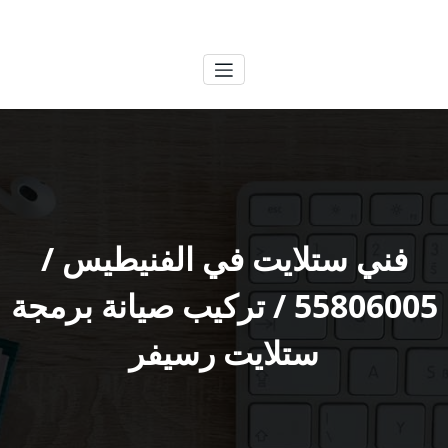
لتجاوز
الكويتية
خدمات وظائف بالكويت
لى
لمحتوى
فني ستلايت في الفنيطيس /
55806005 / تركيب صيانة برمجة
ستلايت رسيفر