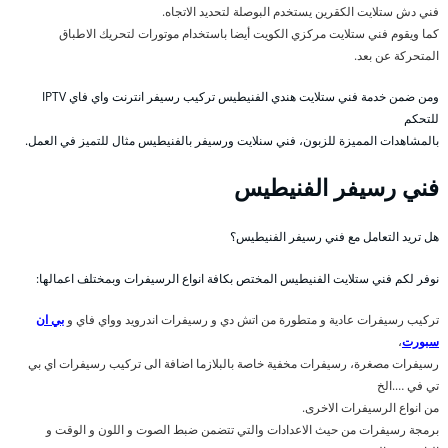
فني دش ستلايت الكقرين يستخدم البوصلة لتحديد الاتجاه.
كما ويقوم فني ستلايت مركزي الكويت أيضا باستخدام موتورات لتحريك الاطباق
المتحركة عن بعد.
ومن ضمن خدمة فني ستلايت هندي الفنيطيس تركيب رسيفر انترنت واي فاي IPTV
للتحكم
بالمشاهدات المميزة للزبون، فني سنلايت ورسيفر بالفنيطيس مثال للتميز في العمل.
فني رسيفر الفنيطيس
هل تريد التعامل مع فني رسيفر الفنيطيس؟
نوفر لكم فني ستلايت الفنيطيس المختص بكافة انواع الرسيفرات وبمختلف اعمالها:
تركيب رسيفرات عادية و متطورة من اتش دي و رسيفرات اندرويد وواي فاي و
بي ان
سبورت
،
رسيفرات مصغرة، رسيفرات مخفية خاصة بالبلازما اضافة الى تركيب رسيفرات اي بي
تي في ….الخ
من انواع الرسيفرات الاخرى.
برمجة رسيفرات من حيث الاعدادات والتي تتضمن ضبط الصوت و اللون و الوقت و