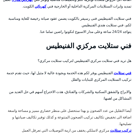
تمديد وايرات الستلايتات المركزية الداخلية أو الخارجية فني
كهربائي
الكويت.
فني ستلايت الفنيطيس فنى رسيفر بالكويت يضمن عقود صيانة رخيصة للغاية ومناسبة
لكم، فني ستلايت هندي الفنيطيس
يتواجد 24/24 ساعة وعلى مدار الاسبوع لتكونوا راضين تماما عنا.
فني ستلايت مركزي الفنيطيس
هل تريد فني ستلايت مركزي الفنيطيس لتركيب ستلايت مركزي؟
فني ستلايت
الفنيطيس يوفر لكم هذه الخدمة وبجودة عالية لا مثيل لها، حيث نقدم خدمة
تركيب الستلايت المركزي للبنايات والفلل
والابراج والشقق السكنية والشركات والفنادق، هذت الاختراع أسهم في حل العديد من
المشاكل من اهمها:
أيضا التقليل من عدد الصحون و بهذا ستحصل على منظر حضاري مميز و مساحة واسعة
اضافة الى تخفيض تكاليف تركيب الصحون المتنوعة و كذلك توفير تكاليف صيانتها و
تصليحها.
تركيب ستلايت
مركزي لاسلكي يخفف من ازمة التوصيلات التي تعرقل العمل