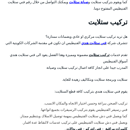
كما ويقوم بتركيب ستلايت و
صيانة ستلايت
ويمكنك التواصل من خلال رقم فني ستلايت
الفنيطيس المفتوح دوما.
تركيب ستلايت
هل تريد تركيب ستلايت مركزي او عادي وبضمانات ممتازة؟
تتشرف شركة
فني ستلايت هندي
الفنيطيس ان تكون في مقدمة الشركات الكويتية التي
تقدم خدمات
تركيب ستلايت
مضمونة ومميزة وهذا الفضل يعود الى فني ستلايت هندي
أسواق الفنيطيس
المدرب جيدا على انجاز كافة اعمال تركيب ستلايت وصيانة
ستلايت وبرمجة ستلايت وبتكاليف زهيدة للغاية.
يقوم فني ستلايت هندي بتركيب كافة قطع الستلايت:
تركيب الصحن ببراعة وحسن اختيار الاتجاه والمكان الانسب.
فني رسيفر الفنيطيس يقوم بتركيب الرسيفرات بجميع انواعها.
كما ويعمل فني دش ستلايت الفنيطيس بمهمة توصيل الاسلاك وبتنظيم ممتاز.
ويعمل فني دش ستلايت الفنيطيس على تركيب عدسات لالتقاط عدة اقمار.
كاميرات مراقبة
–
فني انتركم
–
فني بدالات
.