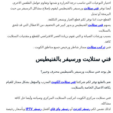
اختيار النوعيات التي تناسب درجة الحرارة و شدتها وتقاوم عوامل الطقس الاخرى.
أيضا نوفر
فني ستلايت
ورسيفر بالفنيطيس ليقوم بإصلاح مشاكل الرسيفر من حيث
البرمجة أو تبديل
القطع حيث اننا نوفر لكم قطع الغيار وبسعر التكلفة.
يسهم
فني ستلايت
الفنيطيس و بدور كبير في التخفيف من الاعطال التي قد تلحق
بالستلايت
بسبب ورشات الصيانة و التي تقوم بزيادة العمر الافتراضي للقطع و مقتنيات الستلايت
كافة.
فني
تركيب ستلايت
ممتاز شاطر ورخيص جميع مناطق الكويت .
فني ستلايت ورسيفر بالفنيطيس
هل يوجد فني ستلايت ورسيفر بالفنيطيس محترف وخبير؟
نعم بالطبع توفر لكم شركتنا
فني ستلايت الكويت
المدرب والمؤهل بشكل ممتاز للقيام
بكافة الاعمال الخاصة بالستلايت.
فني ستلايت مركزي الكويت لتركيب الستلايت المركزي وصيانته وأيضا حل كافة
مشاكله.
لذلك نضمن لكم
رسيفر انترنت
أو
رسيفر واي فاي
أفضل
رسيفر IPTV
وبأسعار رخيصة