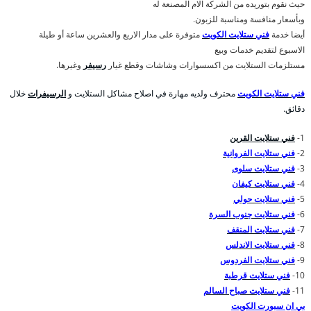
حيث نقوم بتوريده من الشركة الام المصنعة له
وبأسعار منافسة ومناسبة للزبون.
أيضا خدمة
فني ستلايت الكويت
متوفرة على مدار الاربع والعشرين ساعة أو طيلة
الاسبوع لتقديم خدمات وبيع
مستلزمات الستلايت من اكسسوارات وشاشات وقطع غيار
رسيفر
وغيرها.
فني ستلايت الكويت
محترف ولديه مهارة في اصلاح مشاكل الستلايت و
الرسيفرات
خلال
دقائق.
1-
فني ستلايت القرين
2-
فني ستلايت الفروانية
3-
فني ستلايت سلوى
4-
فني ستلايت كيفان
5-
فني ستلايت حولي
6-
فني ستلايت جنوب السرة
7-
فني ستلايت المنقف
8-
فني ستلايت الاندلس
9-
فني ستلايت الفردوس
10-
فني ستلايت قرطبة
11-
فني ستلايت صباح السالم
بي ان سبورت الكويت