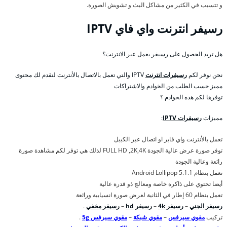
و تتسبب في الكثير من مشاكل البث و تشويش الصورة.
رسيفر انترنت واي فاي IPTV
هل تريد الحصول على رسيفر يعمل عبر الانترنت؟
نحن نوفر لكم
رسيفرات انترنت
IPTV والتي تعمل بالاتصال بالأنترنت لتقدم لك محتوى
مميز حسب الطلب من الخوادم والاشتراكات
توفرها لكم هذه الخوادم ؟
مميزات
رسيفرات IPTV
:
تعمل بالأنترنت واي فاير او اتصال عبر الكيبل
توفر صورة عرض عالية الجودة FULL HD ,2K,4K لذلك هي توفر لكم مشاهدة صورة
رائعة وعالية الجودة
تعمل بنظام Android Lollipop 5.1.1
أيضا تحتوي على ذاكرة خاصة ومعالج ذو قدرة عالية
تعمل بنظام 60 إطار في الثانية لعرض صورة انسيابية ورائعة
رسيفر الجني
–
رسيفر 4k
–
رسيفر hd
–
رسيفر مخفي
.
تركيب
مقوي سيرفس
–
مقوي شبكة
–
مقوي سيرفس 5g
.