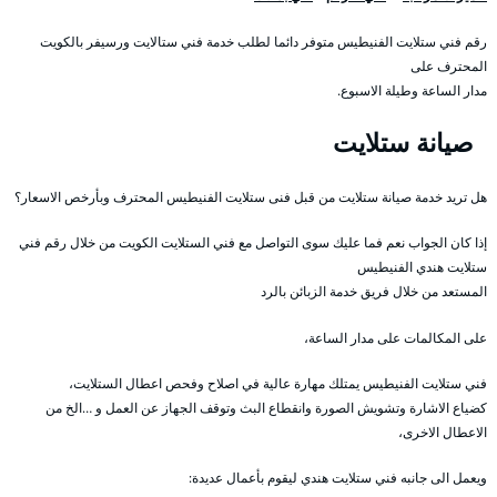
رقم فني ستلايت الفنيطيس متوفر دائما لطلب خدمة فني ستالايت ورسيفر بالكويت
المحترف على
مدار الساعة وطيلة الاسبوع.
صيانة ستلايت
هل تريد خدمة صيانة ستلايت من قبل فنى ستلايت الفنيطيس المحترف وبأرخص الاسعار؟
إذا كان الجواب نعم فما عليك سوى التواصل مع فني الستلايت الكويت من خلال رقم فني
ستلايت هندي الفنيطيس
المستعد من خلال فريق خدمة الزبائن بالرد
على المكالمات على مدار الساعة،
فني ستلايت الفنيطيس يمتلك مهارة عالية في اصلاح وفحص اعطال الستلايت،
كضياع الاشارة وتشويش الصورة وانقطاع البث وتوقف الجهاز عن العمل و …الخ من
الاعطال الاخرى،
ويعمل الى جانبه فني ستلايت هندي ليقوم بأعمال عديدة: