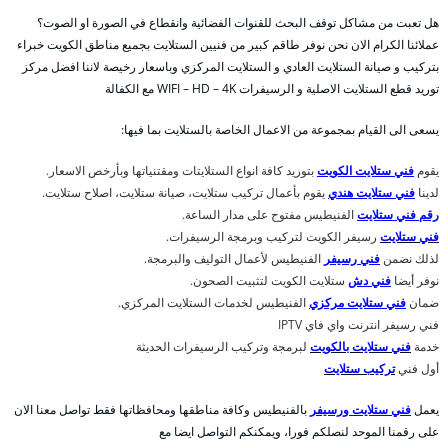
هل تعبت من مشاكل توقف البحث للقنوات الفضائية وانقطاع في الصورة او الصوت؟
عملائنا الكرام الان نحن نوفر طاقم كبير من فنيين الستلايت بجميع مناطق الكويت خبراء
بتركيب و صيانة الستلايت العادي و الستلايت المركزي وباسعار رخيصة لاننا افضل مركز
توريد قطع الستلايت الاصلية و الرسيفرات WIFI – HD – 4K مع الكفالة
يسعى الى القيام بمجموعة من الاعمال الخاصة بالستلايت بما فيها:
يقوم
فني ستلايت الكويت
بتوريد كافة انواع الستلايتات ومقتنياتها وبأرخص الاسعار.
لدينا
فني ستلايت هندي
يقوم بأعمال تركيب ستلايت، صيانة ستلايت، اصلاح ستلايت.
رقم فني ستلايت
الفنيطيس مفتوح على مدار الساعة.
فني ستلايت
رسيفر الكويت لتركيب وبرمجة الرسيفرات.
لذلك نضمن
فني رسيفر
الفنيطيس لأعمال التوليف والبرمجة.
نوفر أيضا
فني دش
ستلايت الكويت لتثبيت الصحون.
ضمان
فني ستلايت مركزي
الفنيطيس لخدمات الستلايت المركزي.
فني رسيفر انترنت واي فاي IPTV
خدمة
فني ستلايت بالكويت
لبرمجة وتركيب الرسيفرات الحديثة
أول فني
تركيب ستلايت
يعمل
فني ستلايت ورسيفر
بالفنيطيس وكافة مناطقها ومحافظاتها فقط تواصل معنا الان
على رقمنا الموحد لنصلكم فورا، ويمكنكم التواصل ايضا مع