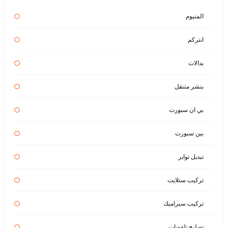
المنيوم
انتركم
بدالات
بنشر متنقل
بي ان سبورت
بين سبورت
تبديل تواير
تركيب ستلايت
تركيب سيراميك
تصليح تلفونات