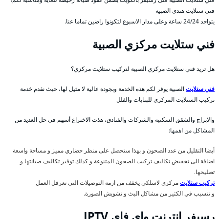
فني ستلايت هندي الصبية
يتواجد 24/24 ساعة وعلى مدار الاسبوع لتكونوا راضين تماما عنا.
فني ستلايت مركزي الصبية
هل تريد فني ستلايت مركزي الصبية لتركيب ستلايت مركزي؟
فني ستلايت
الصبية يوفر لكم هذه الخدمة وبجودة عالية لا مثيل لها، حيث نقدم خدمة
تركيب الستلايت المركزي للبنايات والفلل
والابراج والشقق السكنية والشركات والفنادق، هذت الاختراع أسهم في حل العديد من
المشاكل من اهمها:
أيضا التقليل من عدد الصحون و بهذا ستحصل على منظر حضاري مميز و مساحة واسعة
اضافة الى تخفيض تكاليف تركيب الصحون المتنوعة و كذلك توفير تكاليف صيانتها و
تصليحها.
تركيب ستلايت
مركزي لاسلكي يخفف من ازمة التوصيلات التي تعرقل العمل
و تتسبب في الكثير من مشاكل البث و تشويش الصورة.
رسيفر انترنت واي فاي IPTV