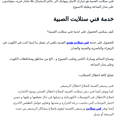
فني ستلايت الصبية هو خيارك الامثل وبوابتك الى عالم الديجيتال فلا تختار غيره، متواجدون
على مدار الساعة وطيلة الاسبوع.
خدمة فني ستلايت الصبية
كيف يمكنني الحصول على خدمة فني ستلايت الصبية؟
للحصول على خدمة
فني ستلايت هندي
الصبية يكفي ان تتصل بنا اينما كنت في الكويت في
الزهراء والناصرية والصبية والعدان
وصباح السالم ومبارك الكبير وجليب الشيوخ و …الخ من مناطق ومحافظات الكويت
وعلى مدار الساعة.
نصلح كافة اعطال الستلايت:
فني رسيفر الصبية لإصلاح اعطال الرسيفر.
كما ونوفر أيضا فني دش ستلايت الصبية لإصلاح اعطال الصحن وسوء الاشارة.
اصلاح الاعطال في التوصيلات الكهربائية و تبديلها في حال تقطعها و تلفها و حسن
اختيار النوعيات التي تناسب درجة الحرارة و شدتها وتقاوم عوامل الطقس الاخرى.
أيضا نوفر
فني ستلايت
ورسيفر بالصبية ليقوم بإصلاح مشاكل الرسيفر من حيث
البرمجة أو تبديل