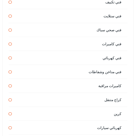
فني تكييف
فني ستلايت
فني صحي سباك
فني كاميرات
فني كهربائي
فني مداخن وشفاطات
كاميرات مراقبة
كراج متنقل
كرين
كهربائي سيارات