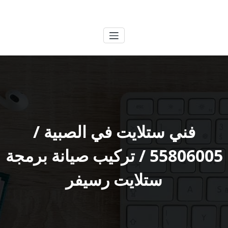
لتجاوز
الكويتية
خدمات وظائف بالكويت
لى
لمحتوى
فني ستلايت في الصبية /
55806005 / تركيب صيانة برمجة
ستلايت رسيفر