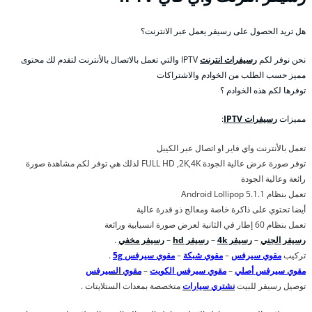
هل تريد الحصول على رسيفر يعمل عبر الانترنت؟
نحن نوفر لكم
رسيفرات انترنت
IPTV والتي تعمل بالاتصال بالأنترنت لتقدم لك محتوى
مميز حسب الطلب من الخوادم والاشتراكات
توفرها لكم هذه الخوادم ؟
مميزات
رسيفرات IPTV
:
تعمل بالأنترنت واي فاير او اتصال عبر الكيبل
توفر صورة عرض عالية الجودة FULL HD ,2K,4K لذلك هي توفر لكم مشاهدة صورة
رائعة وعالية الجودة
تعمل بنظام Android Lollipop 5.1.1
أيضا تحتوي على ذاكرة خاصة ومعالج ذو قدرة عالية
تعمل بنظام 60 إطار في الثانية لعرض صورة انسيابية ورائعة
رسيفر الجني
–
رسيفر 4k
–
رسيفر hd
–
رسيفر مخفي
.
تركيب
مقوي سيرفس
–
مقوي شبكة
–
مقوي سيرفس 5g
.
مقوي سيرفس أصلي
–
مقوي سيرفس الكويت
–
مقوي السيرفس
توصيل رسيفر للبيت
نشتري سيارات
متخصصة بمعدات الستلايتات .