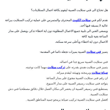
هل تحتاج الى فني ستلايت الصبية ليقوم بكافة اعمال الستلايتات؟
نقدم لكم فني
ستلايت الكويت
المحترف والمتمرس على عملية تركيب الستلايت ببراعة
عالية لا يسبقه فيها أحد،
ويسعى الفني الى تلبية جميع الاعمال المطلوبة دون اية اخطاء تذكر، ويعمل على مدار
الساعة بغية تلبية كافة
الاعمال دون اية اخطاء وبأعلى سرعة ممكنة،
يتميز
فني ستلايت
الصبية بميزات تجعله دائما في المقدمة:
فني ستلايت الصبية سريع جدا في اعماله.
يتميز فني ستلايت هندي بقدرته على
تركيب ستلايت
مهما كانت نوعيته.
صيانة ستلايت
وبرمجته وتهيئته ليقدم ميزاته.
ان رقم فنى ستلايت الصبية مفتوح على مدار الساعة
يتواجد فتى ستلايت رسيفر الصبية على مدار الاسبوع.
يستطيع فني رسيفر الصبية ان يحضر الى مكان العمل خلال دقائق مصطحبا فني دش
ستلايت الصبية.
افضل فني ستلايت الصبية تركيب صيانة برمجو جميه المناطق الصبية .