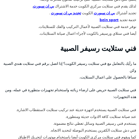
لذلك يقدم فني ستلايت مركزي الكويت خدمة الاشتراك
بي ان سبورت
.
تجديد أشتراك
بي ان سبورت
الكويت
تجديد بي ان سبورت
.
خدمة تجديد
bein sport
نوفر خدمة فني ستلايت الصبية لأعمال التركيب والفك للستلايتات.
أيضا فني ستلاي ورسيفر بالكويت لأجراء اعمال صيانة الستلايتات.
فني ستلايت رسيفر الصبية
ما رأيك بالتعامل مع فني ستلايت رسيفر الكويت؟ إذا اتصل برقم فني ستلايت هندي الصبية
وكن
سباقا بالحصول على اعمال الستلايت،
فني ستلايت الصبية حريص على ارضاء زبائنه واستخدام تجهيزات متطورة في عمله، ومن
هذه التجهيزات:
فني ستلايت الصبية يستخدم اجهزة حديثة عند تركيب ستلايت لاستقطاب الاشارة.
عند صيانة ستلايت كافة الادوات حديثة ومتطورة.
يستخدم فني رسيفر الصبية وسائل تعطي نتائج مضمونة.
فني دش ستلايت الكقرين يستخدم البوصلة لتحديد الاتجاه.
كما ويقوم فني ستلايت مركزي الكويت أيضا باستخدام موتورات لتحريك الاطباق