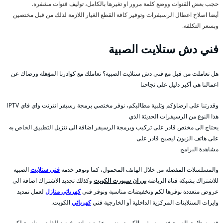
حجب بعض القنوات ووضع كلمة مرور او تغيرها بالكامل، توليف قنوات مشفرة.
أيضا اصلاح اعطال الرسيفرات وتوفير كافة القطع الغيار اللازمة لذلك من قبل مختصين
وبسعر التكلفة.
فني دش ستلايت الصبية
هل تعاملت من قبل مع فني دش ستلايت الصبية؟ تعاملك مع كوادرنا المؤهلة ورضاك عن
اعمالنا هي أكبر دليل على نجاحنا
وقدرتنا على ارضاؤكم وتلبية مطالبكم، نوفر مختصي برمجة رسيفر انترنت واي فاي IPTV
هذا النوع من الرسيفرات الحديثة الذي
يحتاج الى مختص قادر على تركيب وبرمجة الرسيفر اضافة الى تنزيل التطبيق الخاص به
على هاتف الزبون ليصبح قادر على
مشاهدة البرامج
والمسلسلات المفضلة من خلال الهاتف المحمول، كما ونوفر خدمة
فني ستلايت
الصبية
للاشتراك بشبكة قناة الرياضة
بي ان سبورت الكويت
وكذلك تجديد الاشتراك اضافة الى
عروض متعددة نوفرها لكم وتخفيضات مناسبة ونوفر فني
كهربائي منازل
لعمل تمديد
وايرات الستلايتات المركزية الداخلية أو الخارجية فني
كهربائي
الكويت.
فني ستلايت الصبية فنى رسيفر بالكويت يضمن عقود صيانة رخيصة للغاية ومناسبة لكم،