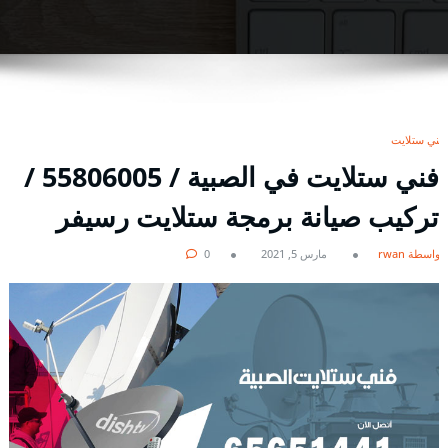
فني ستلايت
فني ستلايت في الصبية / 55806005 /
تركيب صيانة برمجة ستلايت رسيفر
بواسطة rwan
مارس 5, 2021
0