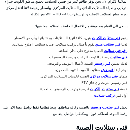
عملائنا الكرام الان نحن نوفر طاقم كبير من فنيين الستلايت بجميع مناطق الكويت خبراء
بتركيب و صيانة الستلايت العادي و الستلايت المركزي وباسعار رخيصة لاننا افضل مركز
توريد قطع الستلايت الاصلية و الرسيفرات WIFI – HD – 4K مع الكفالة
يسعى الى القيام بمجموعة من الاعمال الخاصة بالستلايت بما فيها:
يقوم
فني ستلايت الكويت
بتوريد كافة انواع الستلايتات ومقتنياتها وبأرخص الاسعار.
لدينا
فني ستلايت هندي
يقوم بأعمال تركيب ستلايت، صيانة ستلايت، اصلاح ستلايت.
رقم فني ستلايت
الصبية مفتوح على مدار الساعة.
فني ستلايت
رسيفر الكويت لتركيب وبرمجة الرسيفرات.
لذلك نضمن
فني رسيفر
الصبية لأعمال التوليف والبرمجة.
نوفر أيضا
فني دش
ستلايت الكويت لتثبيت الصحون.
ضمان
فني ستلايت مركزي
الصبية لخدمات الستلايت المركزي.
فني رسيفر انترنت واي فاي IPTV
خدمة
فني ستلايت بالكويت
لبرمجة وتركيب الرسيفرات الحديثة
أول فني
تركيب ستلايت
يعمل
فني ستلايت ورسيفر
بالصبية وكافة مناطقها ومحافظاتها فقط تواصل معنا الان على
رقمنا الموحد لنصلكم فورا، ويمكنكم التواصل ايضا مع
فني ستلايت الصبية