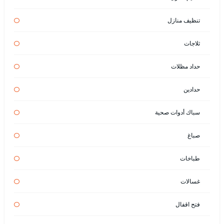
تنظيف منازل
ثلاجات
حداد مظلات
حدادين
سباك أدوات صحية
صباغ
طباخات
غسالات
فتح اقفال