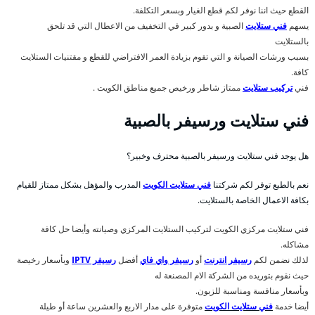
القطع حيث اننا نوفر لكم قطع الغيار وبسعر التكلفة.
يسهم
فني ستلايت
الصبية و بدور كبير في التخفيف من الاعطال التي قد تلحق
بالستلايت
بسبب ورشات الصيانة و التي تقوم بزيادة العمر الافتراضي للقطع و مقتنيات الستلايت
كافة.
فني
تركيب ستلايت
ممتاز شاطر ورخيص جميع مناطق الكويت .
فني ستلايت ورسيفر بالصبية
هل يوجد فني ستلايت ورسيفر بالصبية محترف وخبير؟
نعم بالطبع توفر لكم شركتنا
فني ستلايت الكويت
المدرب والمؤهل بشكل ممتاز للقيام
بكافة الاعمال الخاصة بالستلايت.
فني ستلايت مركزي الكويت لتركيب الستلايت المركزي وصيانته وأيضا حل كافة
مشاكله.
لذلك نضمن لكم
رسيفر انترنت
أو
رسيفر واي فاي
أفضل
رسيفر IPTV
وبأسعار رخيصة
حيث نقوم بتوريده من الشركة الام المصنعة له
وبأسعار منافسة ومناسبة للزبون.
أيضا خدمة
فني ستلايت الكويت
متوفرة على مدار الاربع والعشرين ساعة أو طيلة