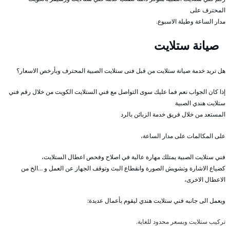
المحترف على
مدار الساعة وطيلة الاسبوع.
صيانة ستلايت
هل تريد خدمة صيانة ستلايت من قبل فنى ستلايت الصبية المحترف وبأرخص الاسعار؟
إذا كان الجواب نعم فما عليك سوى التواصل مع فني الستلايت الكويت من خلال رقم فني
ستلايت هندي الصبية
المستعد من خلال فريق خدمة الزبائن بالرد
على المكالمات على مدار الساعة،
فني ستلايت الصبية يمتلك مهارة عالية في اصلاح وفحص اعطال الستلايت،
كضياع الاشارة وتشويش الصورة وانقطاع البث وتوقف الجهاز عن العمل و …الخ من
الاعطال الاخرى،
ويعمل الى جانبه فني ستلايت هندي ليقوم بأعمال عديدة:
تركيب ستلايت وبسعر محدود للغاية.