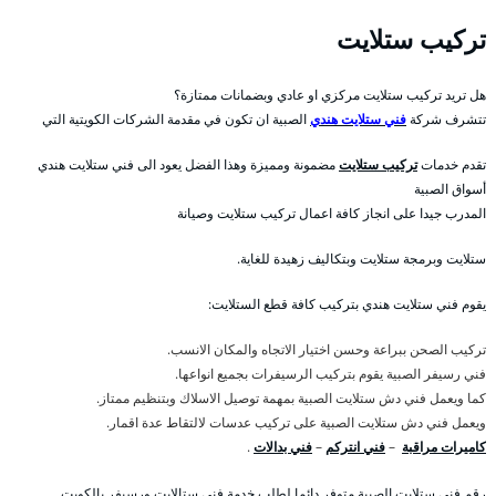
تركيب ستلايت
هل تريد تركيب ستلايت مركزي او عادي وبضمانات ممتازة؟
تتشرف شركة
فني ستلايت هندي
الصبية ان تكون في مقدمة الشركات الكويتية التي
تقدم خدمات
تركيب ستلايت
مضمونة ومميزة وهذا الفضل يعود الى فني ستلايت هندي
أسواق الصبية
المدرب جيدا على انجاز كافة اعمال تركيب ستلايت وصيانة
ستلايت وبرمجة ستلايت وبتكاليف زهيدة للغاية.
يقوم فني ستلايت هندي بتركيب كافة قطع الستلايت:
تركيب الصحن ببراعة وحسن اختيار الاتجاه والمكان الانسب.
فني رسيفر الصبية يقوم بتركيب الرسيفرات بجميع انواعها.
كما ويعمل فني دش ستلايت الصبية بمهمة توصيل الاسلاك وبتنظيم ممتاز.
ويعمل فني دش ستلايت الصبية على تركيب عدسات لالتقاط عدة اقمار.
كاميرات مراقبة
–
فني انتركم
–
فني بدالات
.
رقم فني ستلايت الصبية متوفر دائما لطلب خدمة فني ستالايت ورسيفر بالكويت