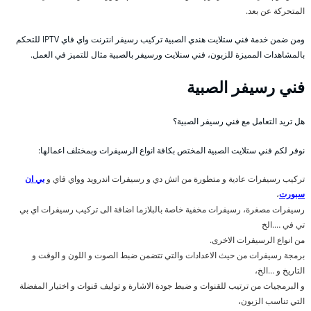
المتحركة عن بعد.
ومن ضمن خدمة فني ستلايت هندي الصبية تركيب رسيفر انترنت واي فاي IPTV للتحكم
بالمشاهدات المميزة للزبون، فني سنلايت ورسيفر بالصبية مثال للتميز في العمل.
فني رسيفر الصبية
هل تريد التعامل مع فني رسيفر الصبية؟
نوفر لكم فني ستلايت الصبية المختص بكافة انواع الرسيفرات وبمختلف اعمالها:
تركيب رسيفرات عادية و متطورة من اتش دي و رسيفرات اندرويد وواي فاي و
بي ان
سبورت
،
رسيفرات مصغرة، رسيفرات مخفية خاصة بالبلازما اضافة الى تركيب رسيفرات اي بي
تي في ….الخ
من انواع الرسيفرات الاخرى.
برمجة رسيفرات من حيث الاعدادات والتي تتضمن ضبط الصوت و اللون و الوقت و
التاريخ و …الخ،
و البرمجيات من ترتيب للقنوات و ضبط جودة الاشارة و توليف قنوات و اختيار المفضلة
التي تناسب الزبون،