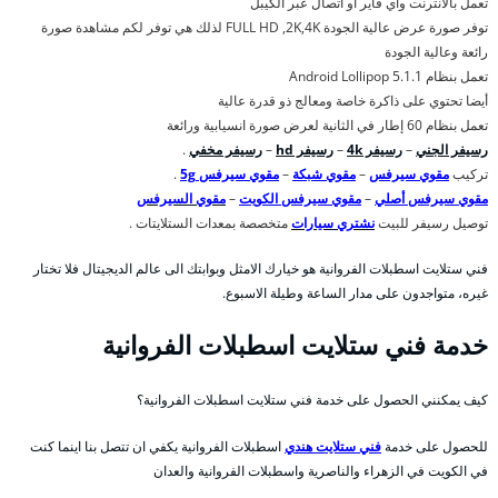
تعمل بالأنترنت واي فاير او اتصال عبر الكيبل
توفر صورة عرض عالية الجودة FULL HD ,2K,4K لذلك هي توفر لكم مشاهدة صورة
رائعة وعالية الجودة
تعمل بنظام Android Lollipop 5.1.1
أيضا تحتوي على ذاكرة خاصة ومعالج ذو قدرة عالية
تعمل بنظام 60 إطار في الثانية لعرض صورة انسيابية ورائعة
رسيفر الجني
–
رسيفر 4k
–
رسيفر hd
–
رسيفر مخفي
.
تركيب
مقوي سيرفس
–
مقوي شبكة
–
مقوي سيرفس 5g
.
مقوي سيرفس أصلي
–
مقوي سيرفس الكويت
–
مقوي السيرفس
توصيل رسيفر للبيت
نشتري سيارات
متخصصة بمعدات الستلايتات .
فني ستلايت اسطبلات الفروانية هو خيارك الامثل وبوابتك الى عالم الديجيتال فلا تختار
غيره، متواجدون على مدار الساعة وطيلة الاسبوع.
خدمة فني ستلايت اسطبلات الفروانية
كيف يمكنني الحصول على خدمة فني ستلايت اسطبلات الفروانية؟
للحصول على خدمة
فني ستلايت هندي
اسطبلات الفروانية يكفي ان تتصل بنا اينما كنت
في الكويت في الزهراء والناصرية واسطبلات الفروانية والعدان