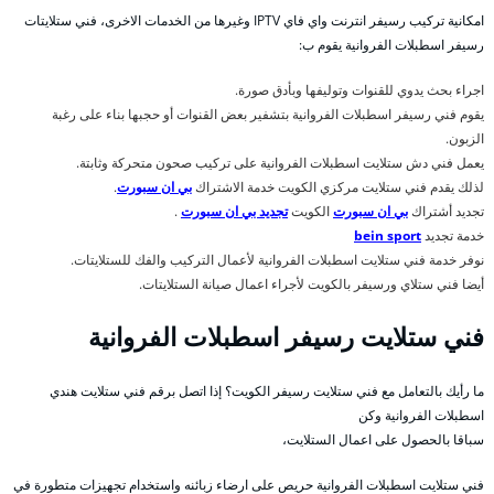
امكانية تركيب رسيفر انترنت واي فاي IPTV وغيرها من الخدمات الاخرى، فني ستلايتات
رسيفر اسطبلات الفروانية يقوم ب:
اجراء بحث يدوي للقنوات وتوليفها وبأدق صورة.
يقوم فني رسيفر اسطبلات الفروانية بتشفير بعض القنوات أو حجبها بناء على رغبة
الزبون.
يعمل فني دش ستلايت اسطبلات الفروانية على تركيب صحون متحركة وثابتة.
لذلك يقدم فني ستلايت مركزي الكويت خدمة الاشتراك
بي ان سبورت
.
تجديد أشتراك
بي ان سبورت
الكويت
تجديد بي ان سبورت
.
خدمة تجديد
bein sport
نوفر خدمة فني ستلايت اسطبلات الفروانية لأعمال التركيب والفك للستلايتات.
أيضا فني ستلاي ورسيفر بالكويت لأجراء اعمال صيانة الستلايتات.
فني ستلايت رسيفر اسطبلات الفروانية
ما رأيك بالتعامل مع فني ستلايت رسيفر الكويت؟ إذا اتصل برقم فني ستلايت هندي
اسطبلات الفروانية وكن
سباقا بالحصول على اعمال الستلايت،
فني ستلايت اسطبلات الفروانية حريص على ارضاء زبائنه واستخدام تجهيزات متطورة في