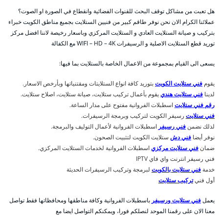
هل تعبت من مشاكل توقف البحث للقنوات الفضائية وانقطاع في الصورة او الصوت؟
عملائنا الكرام الان نحن نوفر طاقم كبير من فنيين الستلايت بجميع مناطق الكويت خبراء
بتركيب و صيانة الستلايت العادي و الستلايت المركزي وباسعار رخيصة لاننا افضل مركز
توريد قطع الستلايت الاصلية و الرسيفرات WIFI – HD – 4K مع الكفالة
يسعى الى القيام بمجموعة من الاعمال الخاصة بالستلايت بما فيها:
يقوم
فني ستلايت الكويت
بتوريد كافة انواع الستلايتات ومقتنياتها وبأرخص الاسعار.
لدينا
فني ستلايت هندي
يقوم بأعمال تركيب ستلايت، صيانة ستلايت، اصلاح ستلايت.
رقم فني ستلايت
اسطبلات الفروانية مفتوح على مدار الساعة.
فني ستلايت
رسيفر الكويت لتركيب وبرمجة الرسيفرات.
لذلك نضمن
فني رسيفر
اسطبلات الفروانية لأعمال التوليف والبرمجة.
نوفر أيضا
فني دش
ستلايت الكويت لتثبيت الصحون.
ضمان
فني ستلايت مركزي
اسطبلات الفروانية لخدمات الستلايت المركزي.
فني رسيفر انترنت واي فاي IPTV
خدمة
فني ستلايت بالكويت
لبرمجة وتركيب الرسيفرات الحديثة
أول فني
تركيب ستلايت
يعمل
فني ستلايت ورسيفر
باسطبلات الفروانية وكافة مناطقها ومحافظاتها فقط تواصل
معنا الان على رقمنا الموحد لنصلكم فورا، ويمكنكم التواصل ايضا مع