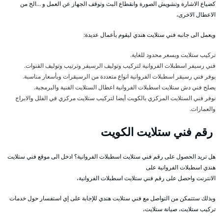
كضياع الاشارة وتشويش الصورة وانقطاع البث وتوقف الجهاز عن العمل و …الخ من
الاعطال الاخرى،
ويعمل الى جانبه فني ستلايت هندي ليقوم بأعمال عديدة:
تركيب ستلايت وبسعر محدود للغاية.
فني رسيفر اسطبلات الفروانية لتركيب وتوليف الرسيفر وترتيب وتوليف القنوات.
يوفر فني رسيفر اسطبلات الفروانية انواع متعددة من الرسيفرات وبأسعار مناسبة.
يصلح فني دش ستلايت اسطبلات الفروانية اعطال الستلايت الفنية والبرمجية.
نوفر فني الستلايت المركزي بالكويت أيضا لتركيب ستلايت مركزي في الفلل والابراج
والعمارات.
رقم فني ستلايت الكويت
هل تريد الحصول على رقم فني ستلايت اسطبلات الفروانية؟ ادخل الى موقع فني ستلايت
هندي اسطبلات الفروانية على
الانترنت واحصل على رقم فني ستلايت اسطبلات الفروانية،
وبذلك ستتمكن من التواصل مع فني ستلايت هندي للإجابة على إي استفسار حول خدمات
تركيب ستلايت، صيانة ستلايت،