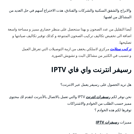
والابراج والشقق السكنية والشركات والفنادق، هذت الاختراع أسهم في حل العديد من
المشاكل من اهمها:
أيضا التقليل من عدد الصحون و بهذا ستحصل على منظر حضاري مميز و مساحة واسعة
اضافة الى تخفيض تكاليف تركيب الصحون المتنوعة و كذلك توفير تكاليف صيانتها و
تصليحها.
تركيب ستلايت
مركزي لاسلكي يخفف من ازمة التوصيلات التي تعرقل العمل
و تتسبب في الكثير من مشاكل البث و تشويش الصورة.
رسيفر انترنت واي فاي IPTV
هل تريد الحصول على رسيفر يعمل عبر الانترنت؟
نحن نوفر لكم
رسيفرات انترنت
IPTV والتي تعمل بالاتصال بالأنترنت لتقدم لك محتوى
مميز حسب الطلب من الخوادم والاشتراكات
توفرها لكم هذه الخوادم ؟
مميزات
رسيفرات IPTV
: