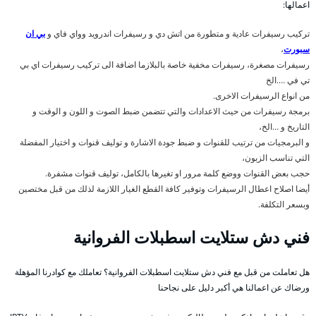
اعمالها:
تركيب رسيفرات عادية و متطورة من اتش دي و رسيفرات اندرويد وواي فاي و
بي ان
سبورت
،
رسيفرات مصغرة، رسيفرات مخفية خاصة بالبلازما اضافة الى تركيب رسيفرات اي بي
تي في ….الخ
من انواع الرسيفرات الاخرى.
برمجة رسيفرات من حيث الاعدادات والتي تتضمن ضبط الصوت و اللون و الوقت و
التاريخ و …الخ،
و البرمجيات من ترتيب للقنوات و ضبط جودة الاشارة و توليف قنوات و اختيار المفضلة
التي تناسب الزبون،
حجب بعض القنوات ووضع كلمة مرور او تغيرها بالكامل، توليف قنوات مشفرة.
أيضا اصلاح اعطال الرسيفرات وتوفير كافة القطع الغيار اللازمة لذلك من قبل مختصين
وبسعر التكلفة.
فني دش ستلايت اسطبلات الفروانية
هل تعاملت من قبل مع فني دش ستلايت اسطبلات الفروانية؟ تعاملك مع كوادرنا المؤهلة
ورضاك عن اعمالنا هي أكبر دليل على نجاحنا