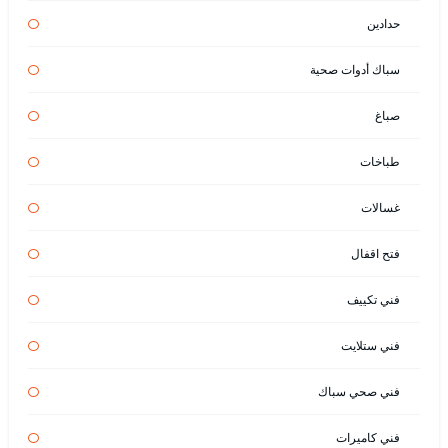
حدادين
سباك أدوات صحية
صباغ
طباخات
غسالات
فتح اقفال
فني تكييف
فني ستلايت
فني صحي سباك
فني كاميرات