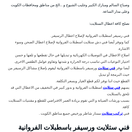
وصباح السالم ومبارك الكبير وجليب الشيوخ و …الخ من مناطق ومحافظات الكويت
وعلى مدار الساعة.
نصلح كافة اعطال الستلايت:
فني رسيفر اسطبلات الفروانية لإصلاح اعطال الرسيفر.
كما ونوفر أيضا فني دش ستلايت اسطبلات الفروانية لإصلاح اعطال الصحن وسوء
الاشارة.
اصلاح الاعطال في التوصيلات الكهربائية و تبديلها في حال تقطعها و تلفها و حسن
اختيار النوعيات التي تناسب درجة الحرارة و شدتها وتقاوم عوامل الطقس الاخرى.
أيضا نوفر
فني ستلايت
ورسيفر باسطبلات الفروانية ليقوم بإصلاح مشاكل الرسيفر من
حيث البرمجة أو تبديل
القطع حيث اننا نوفر لكم قطع الغيار وبسعر التكلفة.
يسهم
فني ستلايت
اسطبلات الفروانية و بدور كبير في التخفيف من الاعطال التي قد
تلحق بالستلايت
بسبب ورشات الصيانة و التي تقوم بزيادة العمر الافتراضي للقطع و مقتنيات الستلايت
كافة.
فني
تركيب ستلايت
ممتاز شاطر ورخيص جميع مناطق الكويت .
فني ستلايت ورسيفر باسطبلات الفروانية