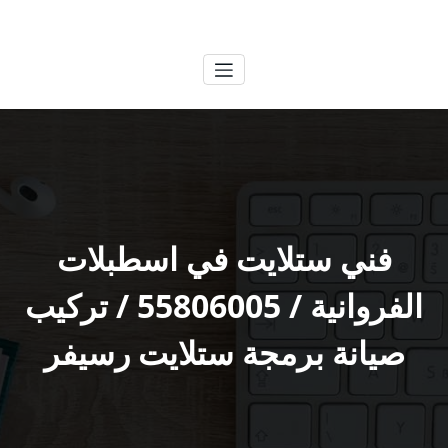
لتجاوز
الكويتية
خدمات وظائف بالكويت
لى
لمحتوى
فني ستلايت في اسطبلات
الفروانية / 55806005 / تركيب
صيانة برمجة ستلايت رسيفر