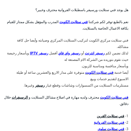
هل يوجد فني ستلايت ورسيفر باسطبلات الفروانية محترف وخبير؟
نعم بالطبع توفر لكم شركتنا
فني ستلايت الكويت
المدرب والمؤهل بشكل ممتاز للقيام
بكافة الاعمال الخاصة بالستلايت.
فني ستلايت مركزي الكويت لتركيب الستلايت المركزي وصيانته وأيضا حل كافة
مشاكله.
لذلك نضمن لكم
رسيفر انترنت
أو
رسيفر واي فاي
أفضل
رسيفر IPTV
وبأسعار رخيصة
حيث نقوم بتوريده من الشركة الام المصنعة له
وبأسعار منافسة ومناسبة للزبون.
أيضا خدمة
فني ستلايت الكويت
متوفرة على مدار الاربع والعشرين ساعة أو طيلة
الاسبوع لتقديم خدمات وبيع
مستلزمات الستلايت من اكسسوارات وشاشات وقطع غيار
رسيفر
وغيرها.
فني ستلايت الكويت
محترف ولديه مهارة في اصلاح مشاكل الستلايت و
الرسيفرات
خلال
دقائق.
1-
فني ستلايت القرين
2-
فني ستلايت الفروانية
3-
فني ستلايت سلوى