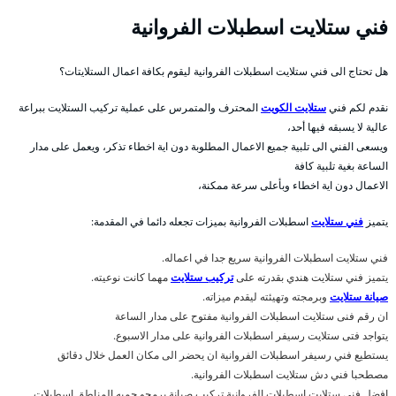
فني ستلايت اسطبلات الفروانية
هل تحتاج الى فني ستلايت اسطبلات الفروانية ليقوم بكافة اعمال الستلايتات؟
نقدم لكم فني
ستلايت الكويت
المحترف والمتمرس على عملية تركيب الستلايت ببراعة
عالية لا يسبقه فيها أحد،
ويسعى الفني الى تلبية جميع الاعمال المطلوبة دون اية اخطاء تذكر، ويعمل على مدار
الساعة بغية تلبية كافة
الاعمال دون اية اخطاء وبأعلى سرعة ممكنة،
يتميز
فني ستلايت
اسطبلات الفروانية بميزات تجعله دائما في المقدمة:
فني ستلايت اسطبلات الفروانية سريع جدا في اعماله.
يتميز فني ستلايت هندي بقدرته على
تركيب ستلايت
مهما كانت نوعيته.
صيانة ستلايت
وبرمجته وتهيئته ليقدم ميزاته.
ان رقم فنى ستلايت اسطبلات الفروانية مفتوح على مدار الساعة
يتواجد فتى ستلايت رسيفر اسطبلات الفروانية على مدار الاسبوع.
يستطيع فني رسيفر اسطبلات الفروانية ان يحضر الى مكان العمل خلال دقائق
مصطحبا فني دش ستلايت اسطبلات الفروانية.
افضل فني ستلايت اسطبلات الفروانية تركيب صيانة برمجو جميه المناطق اسطبلات