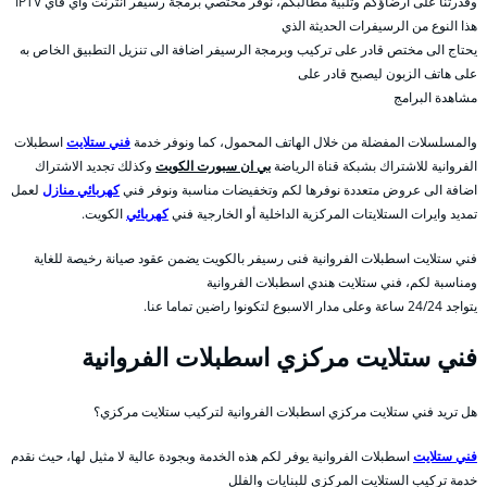
وقدرتنا على ارضاؤكم وتلبية مطالبكم، نوفر مختصي برمجة رسيفر انترنت واي فاي IPTV
هذا النوع من الرسيفرات الحديثة الذي
يحتاج الى مختص قادر على تركيب وبرمجة الرسيفر اضافة الى تنزيل التطبيق الخاص به
على هاتف الزبون ليصبح قادر على
مشاهدة البرامج
والمسلسلات المفضلة من خلال الهاتف المحمول، كما ونوفر خدمة
فني ستلايت
اسطبلات
الفروانية للاشتراك بشبكة قناة الرياضة
بي ان سبورت الكويت
وكذلك تجديد الاشتراك
اضافة الى عروض متعددة نوفرها لكم وتخفيضات مناسبة ونوفر فني
كهربائي منازل
لعمل
تمديد وايرات الستلايتات المركزية الداخلية أو الخارجية فني
كهربائي
الكويت.
فني ستلايت اسطبلات الفروانية فنى رسيفر بالكويت يضمن عقود صيانة رخيصة للغاية
ومناسبة لكم، فني ستلايت هندي اسطبلات الفروانية
يتواجد 24/24 ساعة وعلى مدار الاسبوع لتكونوا راضين تماما عنا.
فني ستلايت مركزي اسطبلات الفروانية
هل تريد فني ستلايت مركزي اسطبلات الفروانية لتركيب ستلايت مركزي؟
فني ستلايت
اسطبلات الفروانية يوفر لكم هذه الخدمة وبجودة عالية لا مثيل لها، حيث نقدم
خدمة تركيب الستلايت المركزي للبنايات والفلل