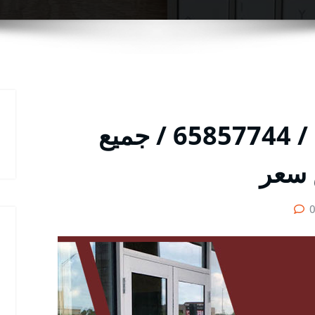
فني تصليح المنيوم بيان / 65857744 / جميع
 سعر