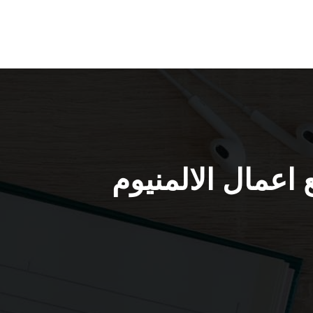
م بيان / 65857744 / جميع اعمال الالمنيوم