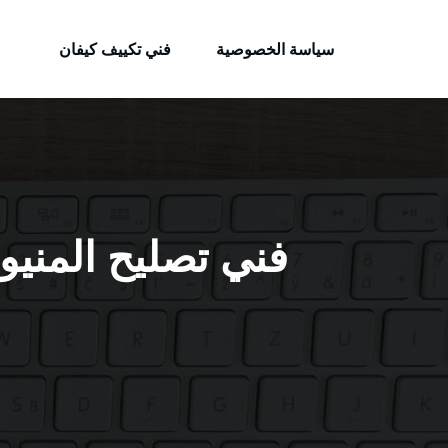
الكويتية
لتجاوز
خدمات وظائف بالكويت
لى
سياسة الخصوصية
فني تكييف كيفان
لمحتوى