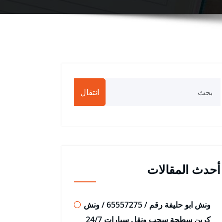
انتقال
أحدث المقالات
ونش ابو حليفة رقم / 65557275 / ونش
كرين سطحة سحب ونقل سيارات 24/7