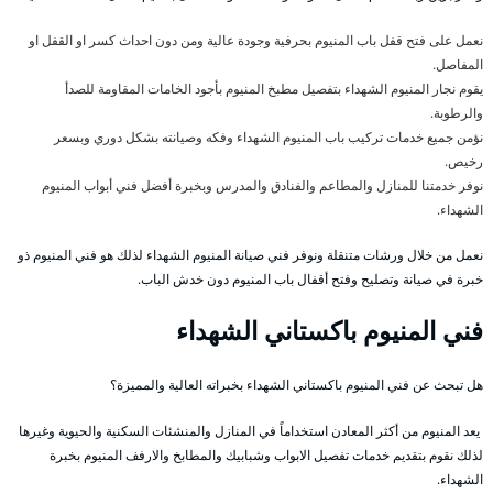
نعمل على فتح قفل باب المنيوم بحرفية وجودة عالية ومن دون احداث كسر او القفل او
المفاصل.
يقوم نجار المنيوم الشهداء بتفصيل مطبخ المنيوم بأجود الخامات المقاومة للصدأ
والرطوبة.
نؤمن جميع خدمات تركيب باب المنيوم الشهداء وفكه وصيانته بشكل دوري وبسعر
رخيص.
نوفر خدمتنا للمنازل والمطاعم والفنادق والمدرس وبخبرة أفضل فني أبواب المنيوم
الشهداء.
نعمل من خلال ورشات متنقلة ونوفر فني صيانة المنيوم الشهداء لذلك هو فني المنيوم ذو
خبرة في صيانة وتصليح وفتح أقفال باب المنيوم دون خدش الباب.
فني المنيوم باكستاني الشهداء
هل تبحث عن فني المنيوم باكستاني الشهداء بخبراته العالية والمميزة؟
يعد المنيوم من أكثر المعادن استخداماً في المنازل والمنشئات السكنية والحيوية وغيرها
لذلك نقوم بتقديم خدمات تفصيل الابواب وشبابيك والمطابخ والارفف المنيوم بخبرة
الشهداء.