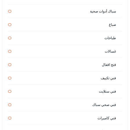
سباك أدوات صحية
صباغ
طباخات
غسالات
فتح اقفال
فني تكييف
فني ستلايت
فني صحي سباك
فني كاميرات