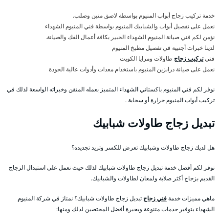
خدمة تركيب زجاج أبواب المنيوم بواسطة لاصق متين وصلب.
نعمل على تفصيل أبواب والشبابيك المنيوم بواسطة فني المنيوم الشهداء
نؤمن لكم فني صيانة المنيوم الشهداء الخبير بكافة أعمال الفك والصيانة.
لدينا خبرات أجنبية في تفصيل مطبخ المنيوم
فني
تركيب زجاج
طاولات ومرايا الكويت
نعمل على صيانة درابزين المنيوم باستخدام معدات وأدوات عالية الجودة
نوفر لكم فني المنيوم باكستاني الشهداء المتميز بعمله المتقن وخبراته الواسعة لذلك في
تركيب أبواب المنيوم جرارة أو سحابة .
تبديل زجاج طاولات شبابيك
هل لديك زجاج طاولات وشبابيك تعرض للكسر وتريد تجديده؟
نوفر لكم أفضل خدمة تبديل زجاج طاولات شبابيك لذلك حيث نعمل على استبدال الزجاج
القديم بزجاج أكثر صلابة ولمعان لطاولات والشبابيك.
ماهي مميزات خدمة
فني زجاج
تبديل زجاج طاولات شبابيك؟ نمتاز في شركة المنيوم
الشهداء بتوفير خدمات متنوعة وبخبرة أفضل المختصين لذلك ومنها: