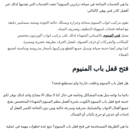
ما هي الخدمات المتاحة في صيانة درابزين المنيوم؟ تتعدد الخدمات التي نقدمها لذلك عبر
أفضل كادر فني وهي كالتالي:
نقوم بتركيب ابواب المنيوم سحابة وجرارة وبسكك عالية الجودة ومثبته بمسامير دقيقة
مع اضافة فتحات لسهولة التنظيف وتصريف المياه.
يعمل
فني المنيوم
باكستاني الشهداء لذلك على تركيب ابواب اكورديون مخصص
للمكاتب والشركات او غرف الضيوف لفصل الغرف بطريقة عصرية ومميزة.
كما نوفر أيضا خدمة صيانة وتبديل جميع القطع وتركيبها بأسعار مدروسة ومناسبة لجميع
العملاء
فتح قفل باب المنيوم
هل قفل باب المنيوم وعلقت خارجا ولم تستطيع فتحه؟
دائما ما نواجه مثل هذه المشاكل وخاصة في حال كنا لا نملك الا مفتاح واحد لذلك نوفر لكم
خدمة فتح قفل باب المنيوم الكويت بخبرة أفضل معلم المنيوم الشهداء المتخصص بفتح
جميع أقفال الابواب والشبابيك بحرفية وسرعة عالية ومن دون الحاجة لكسر القفل أو
إحداث أي خدش او جرح بالباب أو الشباك.
ما هي الطريقة المستخدمة في فتح قفل باب المنيوم؟ نتبع عدة خطوات مهمة في عملية