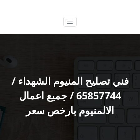
لتجاوز
الكويتية
خدمات وظائف بالكويت
لى
لمحتوى
فني تصليح المنيوم الشهداء /
65857744 / جميع اعمال
الالمنيوم بارخص سعر