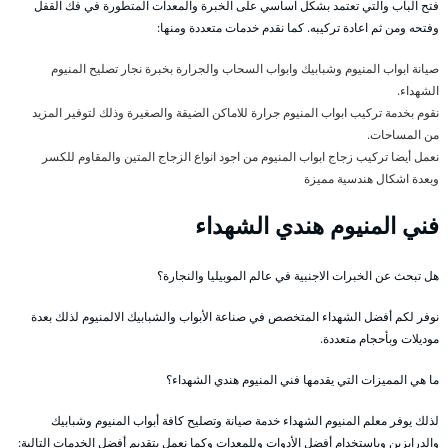
فتح الباب والتي تعتمد بشكل اساسي على الخبرة والمعدات المتطورة في فك القفل
وفتحه ومن ثم اعادة تركيبه. كما نقدم خدمات متعددة ومنها:
صيانة ابواب المنيوم وشبابيك وابواب السحاب والجرارة بخبرة نجار تصليح المنيوم
الشهداء.
نقوم بخدمة تركيب ابواب المنيوم جرارة للاماكن الضيقة والصغيرة وذلك لتوفير المزيد
من المساحات.
نعمل أيضا تركيب زجاج ابواب المنيوم من اجود انواع الزجاج المتين والمقاوم للكسر
وبعدة اشكال هندسية مميزة
فني المنيوم هندي الشهداء
هل تبحث عن الخبرات الاجنبية في عالم الموبيليا والنجارة؟
نوفر لكم أفضل الشهداء المتخصص في صناعة الأبواب والشبابيك الالمنيوم لذلك بعدة
موديلات وبأحجام متعددة.
ما هي المميزات التي يقدمها فني المنيوم هندي الشهداء؟
لذلك يوفر معلم المنيوم الشهداء خدمة صيانة وتصليح كافة أبواب المنيوم وشبابيك
والدرابزين وباستخدام أفضل الأدوات وللمعدات وكما نعمل بتقديم أفضل الخدمات التالية: