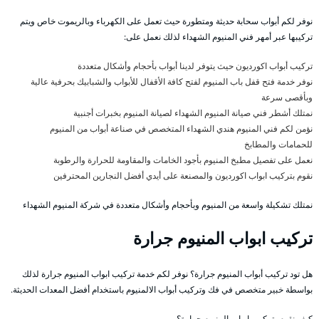
نوفر لكم أبواب سحابة حديثة ومتطورة حيث تعمل على الكهرباء وبالريموت خاص ويتم
تركيبها عبر أمهر فني المنيوم الشهداء لذلك نعمل على:
تركيب أبواب اكورديون حيث يتوفر لدينا أبواب بأحجام وأشكال متعددة
نوفر خدمة فتح قفل باب المنيوم لفتح كافة الأقفال للأبواب والشبابيك بحرفية عالية
وبأقصى سرعة
نمتلك أشطر فني صيانة المنيوم الشهداء لصيانة المنيوم بخبرات أجنبية
نؤمن لكم فني المنيوم هندي الشهداء المتخصص في صناعة أبواب من المنيوم
للحمامات والمطابخ
نعمل على تفصيل مطبخ المنيوم بأجود الخامات والمقاومة للحرارة والرطوبة
نقوم بتركيب ابواب اكورديون والمصنعة على أيدي أفضل النجارين المحترفين
نمتلك تشكيلة واسعة من المنيوم وبأحجام وأشكال متعددة في شركة المنيوم الشهداء
تركيب ابواب المنيوم جرارة
هل تود تركيب أبواب المنيوم جرارة؟ نوفر لكم خدمة تركيب ابواب المنيوم جرارة لذلك
بواسطة خبير متخصص في فك وتركيب أبواب الالمنيوم باستخدام أفضل المعدات الحديثة.
كيف نقوم بتركيب ابواب المنيوم جرارة؟