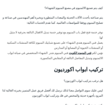
كيف يتم تصنيع الالمنيوم في مصنع المنيوم الشهداء؟
يتم صناعته بأحدث الآلات الحديثة والمعدات المتطورة وبخبرة أهم المهندسين في صناعة و
تصليح المنيوم ووفقا للمواصفات العالمية. كما نقدم الخدمات التالية:
نوفر خدمة فتح قفل باب المنيوم مع توفير خدمة تبديل الاقفال التالفة بحرفية لا مثيل
لها.
يعمل فني المنيوم هندي الشهداء على تصنيع شبابيك المنيوم لكافة المنشئات السكنية
أو المنشئات الحيوية أو المصانع أو المدارس
نؤمن لكم
فني المنيوم الكويت
فني المنيوم شتر الشهداء المتخصص في صيانة ابواب
الالمنيوم وتبديل المفاصل التالفة او المقابض المكسورة.
تركيب ابواب اكورديون
هل ترغب بتركيب ابواب اكورديون؟
ليس عليك سوى التواصل معنا لذلك نرسل لك أفضل فريق عمل المتميز بخبرته العالية لذا
المزود بأجهزة حديثة والمختص في فك وتركيب ابواب اكورديون