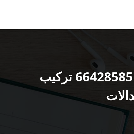
فني تركيب كاميرات شمال غرب الصليبيخات 66428585 تركيب
دالات