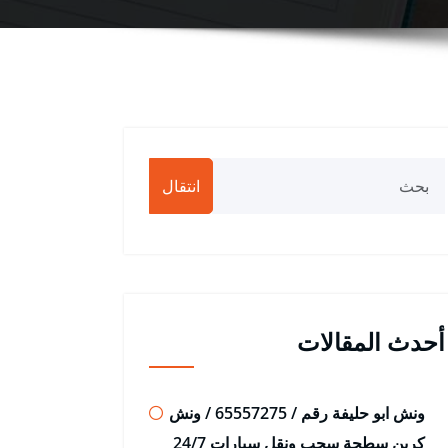
انتقال
أحدث المقالات
ونش ابو حليفة رقم / 65557275 / ونش
كرين سطحة سحب ونقل سيارات 24/7