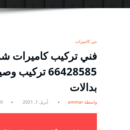
فني كاميرات
فني تركيب كاميرات شم
66428585 تركيب
بدالات
بواسطة ammar
أبريل 1, 2021
0