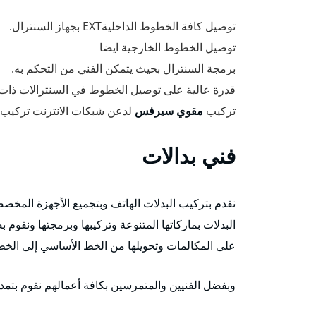
توصيل كافة الخطوط الداخليةEXT بجهاز السنترال.
توصيل الخطوط الخارجية ايضا
برمجة السنترال بحيث يتمكن الفني من التحكم به.
قدرة عالية على توصيل الخطوط في السنترالات ذات ا
تركيب
مقوي سيرفس
لدعن شبكات الانترنت تركيب
فني بدالات
نقدم بتركيب البدلات الهاتف وبتجميع الأجهزة المخصصة
البدلات بماركاتها المتنوعة وتركيبها وبرمجتها ونقوم
على المكالمات وتحويلها من الخط الأساسي إلى الخطو
وبفضل الفنيين والمتمرسين بكافة أعمالهم نقوم بتمديد dsl لجميع الشركات، ونوفر كافة الأنواع من البدلات 