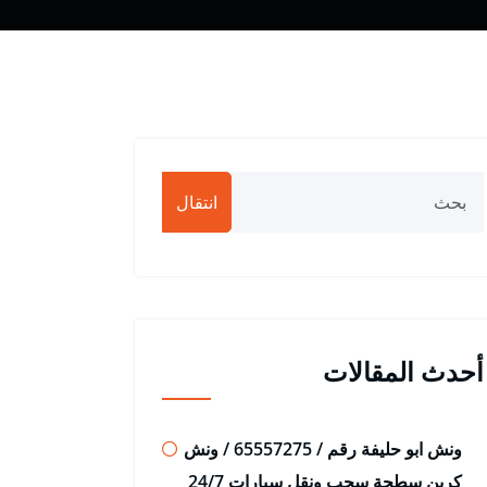
انتقال
أحدث المقالات
ونش ابو حليفة رقم / 65557275 / ونش
كرين سطحة سحب ونقل سيارات 24/7