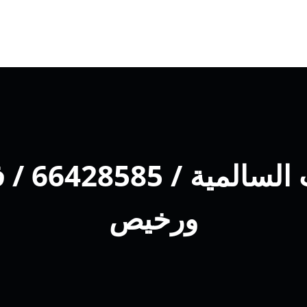
فني تركي
ورخيص