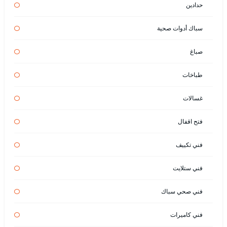
حدادين
سباك أدوات صحية
صباغ
طباخات
غسالات
فتح اقفال
فني تكييف
فني ستلايت
فني صحي سباك
فني كاميرات