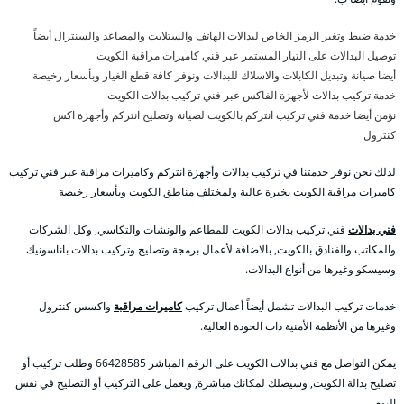
خدمة ضبط وتغير الرمز الخاص لبدالات الهاتف والستلايت والمصاعد والسنترال أيضاً
توصيل البدالات على التيار المستمر عبر فني كاميرات مراقبة الكويت
أيضا صيانة وتبديل الكابلات والاسلاك للبدالات ونوفر كافة قطع الغيار وبأسعار رخيصة
خدمة تركيب بدالات لأجهزة الفاكس عبر فني تركيب بدالات الكويت
نؤمن أيضا خدمة فني تركيب انتركم بالكويت لصيانة وتصليح انتركم وأجهزة اكس
كنترول
لذلك نحن نوفر خدمتنا في تركيب بدالات وأجهزة انتركم وكاميرات مراقبة عبر فني تركيب
كاميرات مراقبة الكويت بخبرة عالية ولمختلف مناطق الكويت وبأسعار رخيصة
فني بدالات
فني تركيب بدالات الكويت للمطاعم والونشات والتكاسي, وكل الشركات
والمكاتب والفنادق بالكويت, بالاضافة لأعمال برمجة وتصليح وتركيب بدالات باناسونيك
وسيسكو وغيرها من أنواع البدالات.
خدمات تركيب البدالات تشمل أيضاً أعمال تركيب
كاميرات مراقبة
واكسس كنترول
وغيرها من الأنظمة الأمنية ذات الجودة العالية.
يمكن التواصل مع فني بدالات الكويت على الرقم المباشر 66428585 وطلب تركيب أو
تصليح بدالة الكويت, وسيصلك لمكانك مباشرة, ويعمل على التركيب أو التصليح في نفس
اليوم.