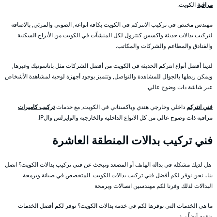
مراقبة
الكويت.
مهندس مختص في تركيب الانتركم في الكويت بكافة انواعه, الصوتي والمرئي, بالاضافة
لتركيب بدالات حديثة واكسس كنترول لكل المنشآت في الكويت من الأبراج السكنية
والفنادق والمطاعم والشركات والمكاتب.
لدينا أفضل أنواع انتركم الحديثة في الكويت من أفضل الشركات مثل باناسونيك وغيرها,
ويمكن ربطها بالجوال للمشاهدة والتواصل, وتتميز بوجود أجهزة لوحية لمشاهدة الأشخاص
عبر شاشة ذات وضوح عالي.
فني انتركم
داخلي وخارجي هندي وباكستاني في الكويت, مع خدمات
تركيب كاميرات
مراقبة ذات وضوح عالي من كل الانواع الداخلية والخارجية والوايرلس والIP.
فني تركيب بدالات المنطقة العاشرة
هل لديك مشكلة في بدالة الهاتف أو المصعد وتبحث عن فني تركيب بدالات الكويت؟ اتصل
بنا.. نحن نوفر لكم أفضل فني تركيب بدالات الكويت المتخصص في صيانة وبرمجة
البدالات لذلك وفرنا لكم مهندسين اتصالات وبرمجة
ما هي الخدمات التي نوفرها لكم في خدمة بدالات الكويت؟ نوفر لكم أفضل الخدمات
ونقوم أيضاً ب: