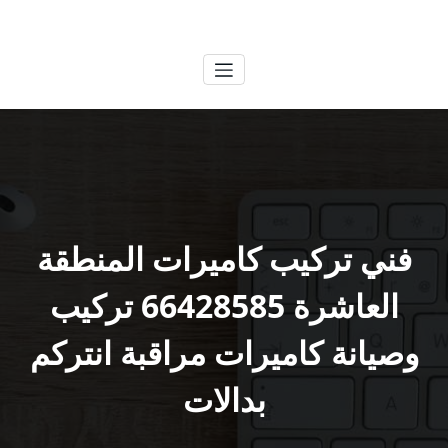
لتجاوز
الكويتية
خدمات وظائف بالكويت
لى
لمحتوى
فني تركيب كاميرات المنطقة
العاشرة 66428585 تركيب
وصيانة كاميرات مراقبة انتركم
بدالات