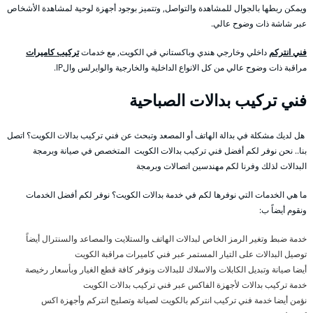
ويمكن ربطها بالجوال للمشاهدة والتواصل, وتتميز بوجود أجهزة لوحية لمشاهدة الأشخاص
عبر شاشة ذات وضوح عالي.
فني انتركم
داخلي وخارجي هندي وباكستاني في الكويت, مع خدمات
تركيب كاميرات
مراقبة ذات وضوح عالي من كل الانواع الداخلية والخارجية والوايرلس والIP.
فني تركيب بدالات الصباحية
هل لديك مشكلة في بدالة الهاتف أو المصعد وتبحث عن فني تركيب بدالات الكويت؟ اتصل
بنا.. نحن نوفر لكم أفضل فني تركيب بدالات الكويت المتخصص في صيانة وبرمجة
البدالات لذلك وفرنا لكم مهندسين اتصالات وبرمجة
ما هي الخدمات التي نوفرها لكم في خدمة بدالات الكويت؟ نوفر لكم أفضل الخدمات
ونقوم أيضاً ب:
خدمة ضبط وتغير الرمز الخاص لبدالات الهاتف والستلايت والمصاعد والسنترال أيضاً
توصيل البدالات على التيار المستمر عبر فني كاميرات مراقبة الكويت
أيضا صيانة وتبديل الكابلات والاسلاك للبدالات ونوفر كافة قطع الغيار وبأسعار رخيصة
خدمة تركيب بدالات لأجهزة الفاكس عبر فني تركيب بدالات الكويت
نؤمن أيضا خدمة فني تركيب انتركم بالكويت لصيانة وتصليح انتركم وأجهزة اكس