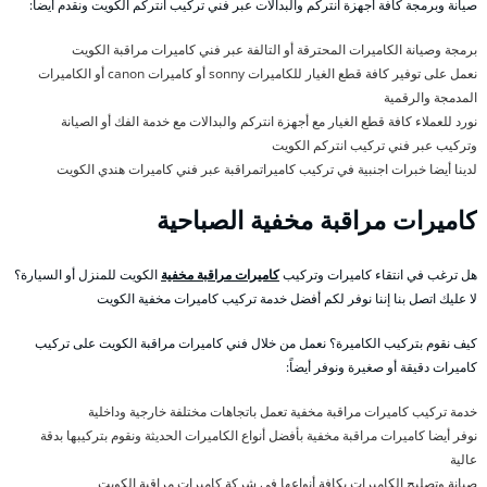
صيانة وبرمجة كافة أجهزة انتركم والبدالات عبر فني تركيب انتركم الكويت ونقدم أيضاً:
برمجة وصيانة الكاميرات المحترقة أو التالفة عبر فني كاميرات مراقبة الكويت
نعمل على توفير كافة قطع الغيار للكاميرات sonny أو كاميرات canon أو الكاميرات
المدمجة والرقمية
نورد للعملاء كافة قطع الغيار مع أجهزة انتركم والبدالات مع خدمة الفك أو الصيانة
وتركيب عبر فني تركيب انتركم الكويت
لدينا أيضا خبرات اجنبية في تركيب كاميراتمراقبة عبر فني كاميرات هندي الكويت
كاميرات مراقبة مخفية الصباحية
هل ترغب في انتقاء كاميرات وتركيب
كاميرات مراقبة مخفية
الكويت للمنزل أو السيارة؟
لا عليك اتصل بنا إننا نوفر لكم أفضل خدمة تركيب كاميرات مخفية الكويت
كيف نقوم بتركيب الكاميرة؟ نعمل من خلال فني كاميرات مراقبة الكويت على تركيب
كاميرات دقيقة أو صغيرة ونوفر أيضاً:
خدمة تركيب كاميرات مراقبة مخفية تعمل باتجاهات مختلفة خارجية وداخلية
نوفر أيضا كاميرات مراقبة مخفية بأفضل أنواع الكاميرات الحديثة ونقوم بتركيبها بدقة
عالية
صيانة وتصليح الكاميرات بكافة أنواعها في شركة كاميرات مراقبة الكويت