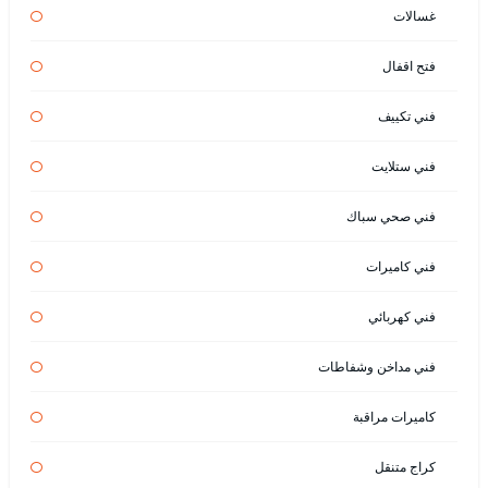
غسالات
فتح اقفال
فني تكييف
فني ستلايت
فني صحي سباك
فني كاميرات
فني كهربائي
فني مداخن وشفاطات
كاميرات مراقبة
كراج متنقل