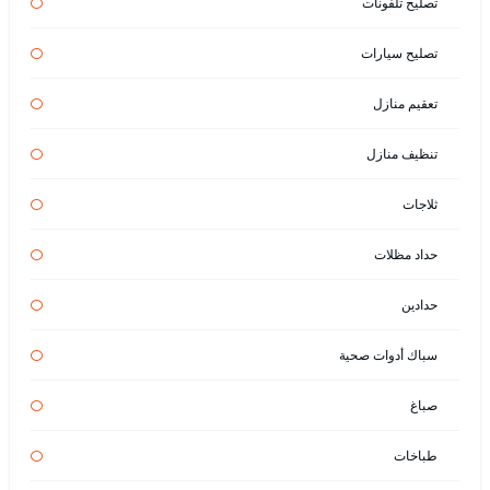
تصليح تلفونات
تصليح سيارات
تعقيم منازل
تنظيف منازل
ثلاجات
حداد مظلات
حدادين
سباك أدوات صحية
صباغ
طباخات