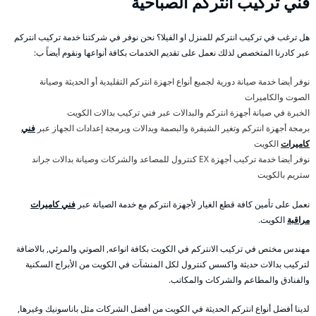
فني تركيب انتركم الصباحية
هل ترغب في تركيب انتركم للمنزل او الفيلا؟ نحن نوفر في شركتنا خدمة تركيب انتركم
عبر كادرنا المتخصص لذلك نعمل على تقديم الخدمات بكافة أنواعها ونقوم أيضاً ب:
نوفر أيضا خدمة صيانة دورية لجميع أنواع اجهزة انتركم التقليدية أو الحديثة وصيانة
الصوت والكاميرات
الخبرة في صيانة أجهزة انتركم والبدالات عبر فني تركيب بدالات الكويت
برمجة أجهزة انتركم وتغير الشيفرة والبصمة وبدالات وبرمجة إعدادات الجهاز عبر
فني
كاميرات
الكويت
نوفر أيضا خدمة تركيب أجهزة EX كنترول للمصاعد والشركات وصيانة بدالات جراند
ستريم بالكويت
نعمل على تأمين كافة قطع الغيار لأجهزة انتركم مع خدمة الصيانة عبر
فني كاميرات
مراقبة
الكويت.
مهندس مختص في تركيب الانتركم في الكويت بكافة انواعه, الصوتي والمرئي, بالاضافة
لتركيب بدالات حديثة واكسس كنترول لكل المنشآت في الكويت من الأبراج السكنية
والفنادق والمطاعم والشركات والمكاتب.
لدينا أفضل أنواع انتركم الحديثة في الكويت من أفضل الشركات مثل باناسونيك وغيرها,