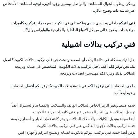
ويمكن ربطها بالجوال للمشاهدة والتواصل, وتتميز بوجود أجهزة لوحية لمشاهدة الأشخاص
عبر شاشة ذات وضوح عالي.
فني انتركم
داخلي وخارجي هندي وباكستاني في الكويت, مع خدمات
تركيب كاميرات
مراقبة ذات وضوح عالي من كل الانواع الداخلية والخارجية والوايرلس والIP.
فني تركيب بدالات اشبيلية
هل لديك مشكلة في بدالة الهاتف أو المصعد وتبحث عن فني تركيب بدالات الكويت؟ اتصل
بنا.. نحن نوفر لكم أفضل فني تركيب بدالات الكويت المتخصص في صيانة وبرمجة
البدالات لذلك وفرنا لكم مهندسين اتصالات وبرمجة
ما هي الخدمات التي نوفرها لكم في خدمة بدالات الكويت؟ نوفر لكم أفضل الخدمات
ونقوم أيضاً ب:
خدمة ضبط وتغير الرمز الخاص لبدالات الهاتف والستلايت والمصاعد والسنترال أيضاً
توصيل البدالات على التيار المستمر عبر فني كاميرات مراقبة الكويت
أيضا صيانة وتبديل الكابلات والاسلاك للبدالات ونوفر كافة قطع الغيار وبأسعار رخيصة
خدمة تركيب بدالات لأجهزة الفاكس عبر فني تركيب بدالات الكويت
نؤمن أيضا خدمة فني تركيب انتركم بالكويت لصيانة وتصليح انتركم وأجهزة اكس