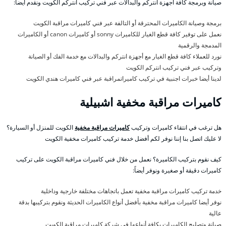
صيانة وبرمجة كافة أجهزة انتركم والبدالات عبر فني تركيب انتركم الكويت ونقدم أيضاً:
برمجة وصيانة الكاميرات المحترقة أو التالفة عبر فني كاميرات مراقبة الكويت
نعمل على توفير كافة قطع الغيار للكاميرات sonny أو كاميرات canon أو الكاميرات
المدمجة والرقمية
نورد للعملاء كافة قطع الغيار مع أجهزة انتركم والبدالات مع خدمة الفك أو الصيانة
وتركيب عبر فني تركيب انتركم الكويت
لدينا أيضا خبرات اجنبية في تركيب كاميراتمراقبة عبر فني كاميرات هندي الكويت
كاميرات مراقبة مخفية اشبيلية
هل ترغب في انتقاء كاميرات وتركيب
كاميرات مراقبة مخفية
الكويت للمنزل أو السيارة؟
لا عليك اتصل بنا إننا نوفر لكم أفضل خدمة تركيب كاميرات مخفية الكويت
كيف نقوم بتركيب الكاميرة؟ نعمل من خلال فني كاميرات مراقبة الكويت على تركيب
كاميرات دقيقة أو صغيرة ونوفر أيضاً:
خدمة تركيب كاميرات مراقبة مخفية تعمل باتجاهات مختلفة خارجية وداخلية
نوفر أيضا كاميرات مراقبة مخفية بأفضل أنواع الكاميرات الحديثة ونقوم بتركيبها بدقة
عالية
صيانة وتصليح الكاميرات بكافة أنواعها في شركة كاميرات مراقبة الكويت