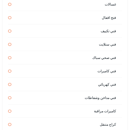
غسالات
فتح اقفال
فني تكييف
فني ستلايت
فني صحي سباك
فني كاميرات
فني كهربائي
فني مداخن وشفاطات
كاميرات مراقبة
كراج متنقل