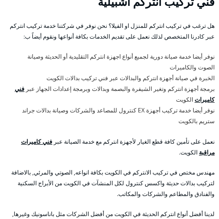
فني تركيب انتركم اشبيلية
هل ترغب في تركيب انتركم للمنزل او الفيلا؟ نحن نوفر في شركتنا خدمة تركيب انتركم
عبر كادرنا المتخصص لذلك نعمل على تقديم الخدمات بكافة أنواعها ونقوم أيضاً ب:
نوفر أيضا خدمة صيانة دورية لجميع أنواع اجهزة انتركم التقليدية أو الحديثة وصيانة
الصوت والكاميرات
الخبرة في صيانة أجهزة انتركم والبدالات عبر فني تركيب بدالات الكويت
برمجة أجهزة انتركم وتغير الشيفرة والبصمة وبدالات وبرمجة إعدادات الجهاز عبر
فني
كاميرات
الكويت
نوفر أيضا خدمة تركيب أجهزة EX كنترول للمصاعد والشركات وصيانة بدالات جراند
ستريم بالكويت
نعمل على تأمين كافة قطع الغيار لأجهزة انتركم مع خدمة الصيانة عبر
فني كاميرات
مراقبة
الكويت.
مهندس مختص في تركيب الانتركم في الكويت بكافة انواعه, الصوتي والمرئي, بالاضافة
لتركيب بدالات حديثة واكسس كنترول لكل المنشآت في الكويت من الأبراج السكنية
والفنادق والمطاعم والشركات والمكاتب.
لدينا أفضل أنواع انتركم الحديثة في الكويت من أفضل الشركات مثل باناسونيك وغيرها,