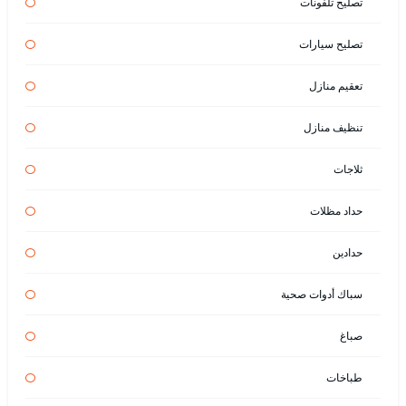
تصليح تلفونات
تصليح سيارات
تعقيم منازل
تنظيف منازل
ثلاجات
حداد مظلات
حدادين
سباك أدوات صحية
صباغ
طباخات