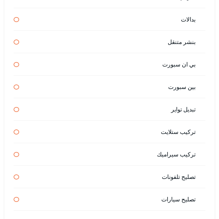
بدالات
بنشر متنقل
بي ان سبورت
بين سبورت
تبديل تواير
تركيب ستلايت
تركيب سيراميك
تصليح تلفونات
تصليح سيارات