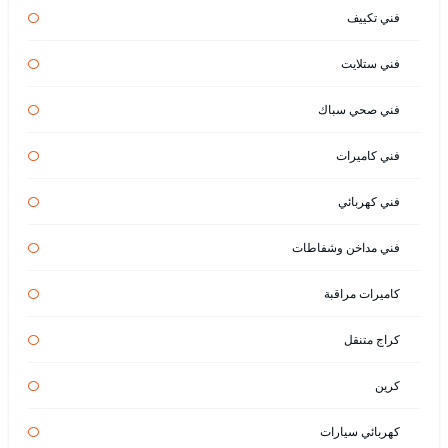
فني تكييف
فني ستلايت
فني صحي سباك
فني كاميرات
فني كهربائي
فني مداخن وشفاطات
كاميرات مراقبة
كراج متنقل
كرين
كهربائي سيارات