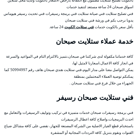
بالكويت تصليح ستلايت مضمون مع الكفالة بأرخص الأسعار بالكويت ولدينا محل ستلاين
اسواق صبحان 24 ساعة مستعد لتنفيذ خدمات
فني تصليح ستلايت فني صيانة ستلايت فني برمجة رسيفرات فني تحديث رسيفر هيوماس
يدويا نرحب بكم في ورشة فني ستلايت صبحان
بأقل سعر بالكويت خدمات
فني ستلايت الكويت
24 ساعة.
خدمة عملاء ستلايت صبحان
كافة خدماتنا مكفولة لدى شركتنا في صبحان،نتميز بالالتزام التام في المواعيد والسرعة
في انجاز كافة الاعمال،اسعارنا لامثيل لها،
يمكن التواصل معنا على مدار اليوم،فني ستلايت هندي صبحان هاتف رقم 50994997 كما
يمكنكم توصية العملاء المحتملين بمنطقة
الجهراء من خلال فرع فني ستلايت صبحان .
فني ستلايت صبحان رسيفر
فني برمجة رسيفرات صبحان خدمات متميزة في تركيب وتوليف الرسيفرات والتعامل مع
احدث البرمجيات،واصلاح كافة اعطال الرسيفرات
باستخدام قطع الغيار الاصلية من الشركة المصنعة للجهاز، نقضي على كافة مشاكل ضياع
القنوات ونقوم بتنزيل كافة الترددات المجانية أو المشفرة