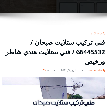
تركيب ستلايت
فني تركيب ستلايت صبحان /
66445532 / فني ستلايت هندي شاطر
ورخيص
بواسطة ammar
أبريل 5, 2021
0