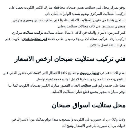
نوفر بمركز محل فني ستلايت هندي صبحان محافظة مبارك الكبير الكويت نعمل على
تركيب الستلايت المركزي ونقوم بتمديد الوايرات بأمان تام،
نستعين بنخبة من فنيين الستلايت الاجانب فلدينا فني ستلايت هندي وسوري وتركي
ومصري متميزون في كافة مجالات ستلايت وعلى
قدر كبير من الالتزام والدقة في كافة الاعمال صيانة ستلايت
تركيب ستلايت
مركزي
تركيب ارفف تركيب ستاندات برمجة رسيفر لطلب خدمة
فني ستلايت هندي
الكويت على
مدار الساعة اتصل بنا الان ..
فني تركيب ستلايت صبحان ارخص الاسعار
نقدم لك الدعم في
توصيل ريموت
و تصليح كافة الاعطال التي لاتستدعي حضور الفني عبر
التليفون، خدماتنا مميزة واسعارنا لامثيل لها، و خدمة ذهبية تواصل
معنا على خدمة رقم
فني ستلايت
العدان القصور مبارك الكبير بصبحان الكويت كما اننا
نوفر سيارات مجهز بجميع قطع غيار الستلايت الاصلية.
محل ستلايت اسواق صبحان
ولاننا وكلاء بي ان سبورت في الكويت والسعودية منذ اعوام نمكنك من الاشتراك في
قنوات بي ان سبورت بارخص الاسعار ونتيح لك