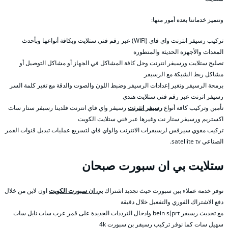
وتتميز خدماتنا بعدة أمور منها:
تركيب رسيفر انترنت واي فاي (WIFI) عبر رقم فني ستلايت وبكافة أنواعها وبأحدث
المعدات والأجهزة الحديثة والمتطورة
تصليح ستلايت ورسيفر انترنت وحل كافة المشاكل في الجهاز أو مشاكل التوصيل أو
مشاكل ربط الشبكة مع الرسيفر
برمجة الرسيفر وتغير إعدادات الرسيفر وضبط اللون والصوت والدقة مع تغير كلمة السر
رسيفر اترنت عبر رقم فني ستلايت هندي
تأمين وتركيب كافة أنواع
رسيفر انترنت
رسيفر واي فاي انترنت فلدينا رسيفر ستار سات
اكستريم ورسيفر ستار نت وغيرها عبر فني ستلايت الكويت
تركيب مقوي سيرفس لرسيفرات الانترنت والواي فاي لتسريع عمليات تبديل قنوات القمر
الصناعي satellite tv.
ستلايت بي ان سبورت صبحان
نوفر خدمة عملاء بين سبورت حيث تجديد اشتراك
بي ان سبورت الكويت
اون لاين من خلال
دفع الاشتراك الفوري والتفعيل خلال دقيقة
مع تحديث رسيفر bein s[prt وادخال الترددات الجديدة على قمر عرب سات نايل سات
سهيل سات كما نوفر تركيب رسيفر بن سبورت 4k