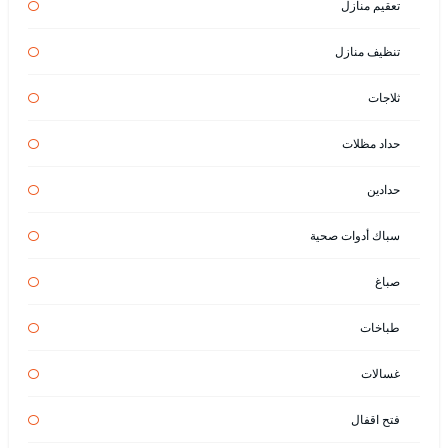
تعقيم منازل
تنظيف منازل
ثلاجات
حداد مظلات
حدادين
سباك أدوات صحية
صباغ
طباخات
غسالات
فتح اقفال