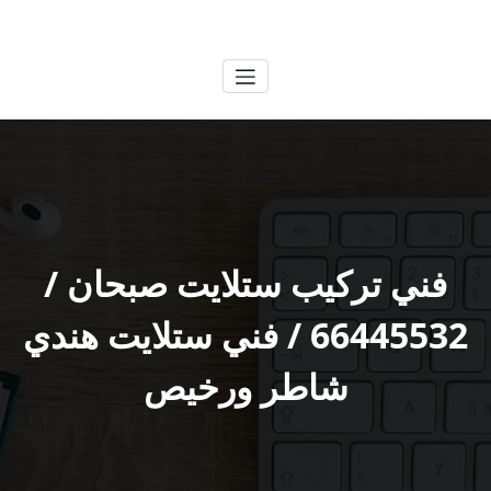
لتجاوز
الكويتية
خدمات وظائف بالكويت
لى
لمحتوى
فني تركيب ستلايت صبحان /
66445532 / فني ستلايت هندي
شاطر ورخيص