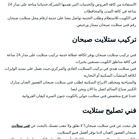
الاستفادة من كافة العروض والخدمات التي تقدمها الشركة،خدماتنا متاحة على مدار 24
ساعة في كافة المدن والمحافظات
في الكويت،للاستعلام وطلب الخدمة تواصل معنا على خدمة ارقام محل ستلايت صبحان
رقم فني ستلايت صبحان ممتاز ورخيض.
تركيب ستلايت صبحان
فني تركيب ستلايت صبحان يوفر لكافة عملائة خدمة تركيب ستلايت على مدار 24 ساعة
في كافة مناطق الكويت،نستعين بخبرات
فني ستلايت هندي في تركيب الستلايت العادي والمركزي،حيث نعمل على تمديد الوايرات
لكافة المنشآت السكنية أو التجارية
والسياحية ومختلف الابراج السكنية لطلب فني ستلايت صبحان القصور العدان مبارك
الكبير صباح السالم اتصل بنا الان ونحن ايضا
عتدنا فرع متخصص فني ستلايت حولي بالكويت جنون السرة كيفان الفروانية.
فني تصليح ستلايت
هل تبجث عن فني ستلايت صبحان؟ لا تقلق ولا تتعب تفسك بالبحث عن
فني ستلايت
صبحان القصور العدان لاننا نوفر أفضل فنيو الستلايت