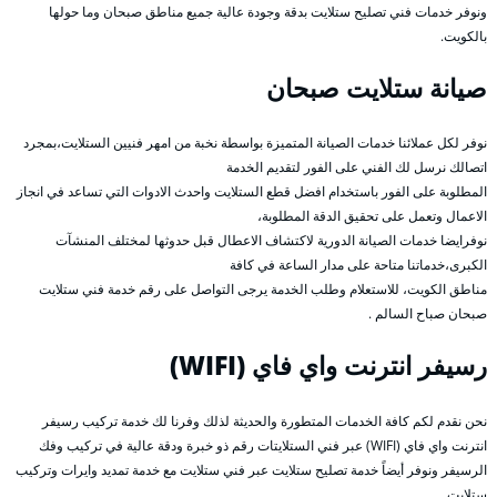
ونوفر خدمات فني تصليح ستلايت بدقة وجودة عالية جميع مناطق صبحان وما حولها
بالكويت.
صيانة ستلايت صبحان
نوفر لكل عملائنا خدمات الصيانة المتميزة بواسطة نخبة من امهر فنيين الستلايت،بمجرد
اتصالك نرسل لك الفني على الفور لتقديم الخدمة
المطلوبة على الفور باستخدام افضل قطع الستلايت واحدث الادوات التي تساعد في انجاز
الاعمال وتعمل على تحقيق الدقة المطلوبة،
نوفرايضا خدمات الصيانة الدورية لاكتشاف الاعطال قبل حدوثها لمختلف المنشآت
الكبرى،خدماتنا متاحة على مدار الساعة في كافة
مناطق الكويت، للاستعلام وطلب الخدمة يرجى التواصل على رقم خدمة فني ستلايت
صبحان صباح السالم .
رسيفر انترنت واي فاي (WIFI)
نحن نقدم لكم كافة الخدمات المتطورة والحديثة لذلك وفرنا لك خدمة تركيب رسيفر
انترنت واي فاي (WIFI) عبر فني الستلايتات رقم ذو خبرة ودقة عالية في تركيب وفك
الرسيفر ونوفر أيضاً خدمة تصليح ستلايت عبر فني ستلايت مع خدمة تمديد وايرات وتركيب
ستلايت