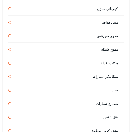
كهربائي منازل
محل هواتف
مقوي سيرفس
مقوي شبكة
مكتب افراح
ميكانيكي سيارات
نجار
نشتري سيارات
نقل عفش
ونش كرين سطحة