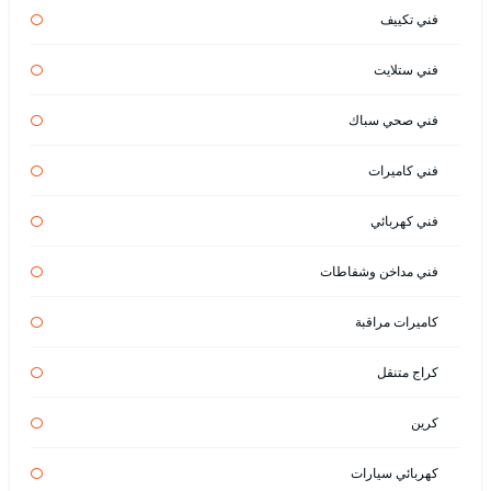
فني تكييف
فني ستلايت
فني صحي سباك
فني كاميرات
فني كهربائي
فني مداخن وشفاطات
كاميرات مراقبة
كراج متنقل
كرين
كهربائي سيارات