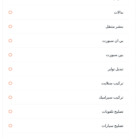
بدالات
بنشر متنقل
بي ان سبورت
بين سبورت
تبديل تواير
تركيب ستلايت
تركيب سيراميك
تصليح تلفونات
تصليح سيارات