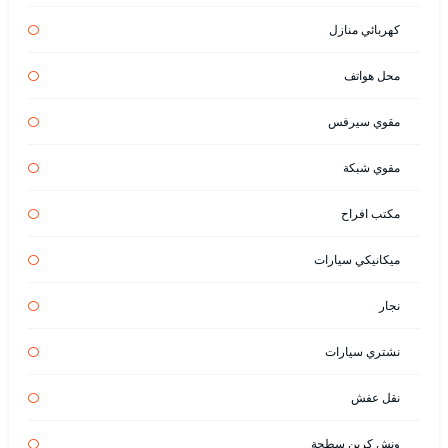
كهربائي منازل
محل هواتف
مقوي سيرفس
مقوي شبكة
مكتب افراح
ميكانيكي سيارات
نجار
نشتري سيارات
نقل عفش
ونش كرين سطحة