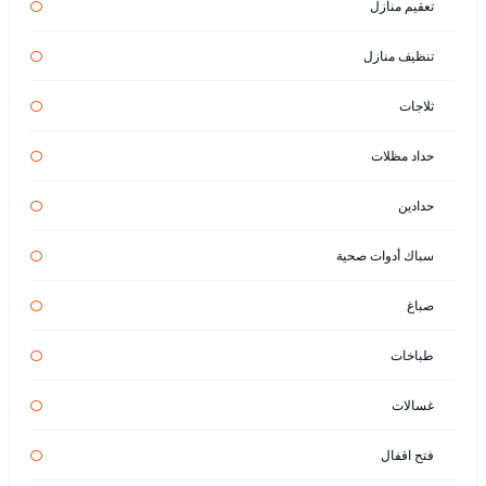
تعقيم منازل
تنظيف منازل
ثلاجات
حداد مظلات
حدادين
سباك أدوات صحية
صباغ
طباخات
غسالات
فتح اقفال