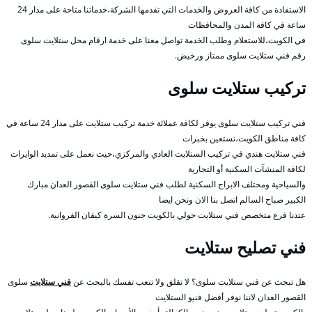
الاستفادة من كافة العروض والخدمات التي تقدمها الشركة،خدماتنا متاحة على مدار 24
ساعة في كافة المدن والمحافظات
في الكويت،للاستعلام وطلب الخدمة تواصل معنا على خدمة ارقام محل ستلايت سلوى
رقم فني ستلايت سلوى ممتاز ورخيض.
تركيب ستلايت سلوى
فني تركيب ستلايت سلوى يوفر لكافة عملائة خدمة تركيب ستلايت على مدار 24 ساعة في
كافة مناطق الكويت،نستعين بخبرات
فني ستلايت هندي في تركيب الستلايت العادي والمركزي،حيث نعمل على تمديد الوايرات
لكافة المنشآت السكنية أو التجارية
والسياحية ومختلف الابراج السكنية لطلب فني ستلايت سلوى القصور العدان مبارك
الكبير صباح السالم اتصل بنا الان ونحن ايضا
عتدنا فرع متخصص فني ستلايت حولي بالكويت جنون السرة كيفان الفروانية.
فني تصليح ستلايت
هل تبجث عن فني ستلايت سلوى؟ لا تقلق ولا تتعب تفسك بالبحث عن
فني ستلايت
سلوى
القصور العدان لاننا نوفر أفضل فنيو الستلايت