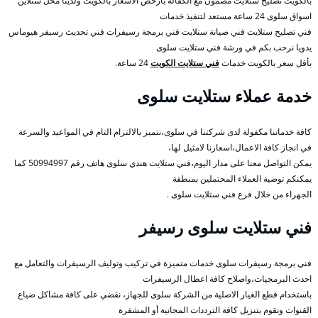
بالكويت تصليح ستلايت مضمون مع الكفالة بأرخص الأسعار بالكويت ولدينا محل ستلاين
اسواق سلوى 24 ساعة مستعد لتنفيذ خدمات
فني تصليح ستلايت فني صيانة ستلايت فني برمجة رسيفرات فني تحديث رسيفر هيوماس
يدويا نرحب بكم في ورشة فني ستلايت سلوى
بأقل سعر بالكويت خدمات
فني ستلايت الكويت
24 ساعة.
خدمة عملاء ستلايت سلوى
كافة خدماتنا مكفولة لدى شركتنا في سلوى،نتميز بالالتزام التام في المواعيد والسرعة
في انجاز كافة الاعمال،اسعارنا لامثيل لها،
يمكن التواصل معنا على مدار اليوم،فني ستلايت هندي سلوى هاتف رقم 50994997 كما
يمكنكم توصية العملاء المحتملين بمنطقة
الجهراء من خلال فرع فني ستلايت سلوى .
فني ستلايت سلوى رسيفر
فني برمجة رسيفرات سلوى خدمات متميزة في تركيب وتوليف الرسيفرات والتعامل مع
احدث البرمجيات،واصلاح كافة اعطال الرسيفرات
باستخدام قطع الغيار الاصلية من الشركة سلوى للجهاز، نقضي على كافة مشاكل ضياع
القنوات ونقوم بتنزيل كافة الترددات المجانية أو المشفرة