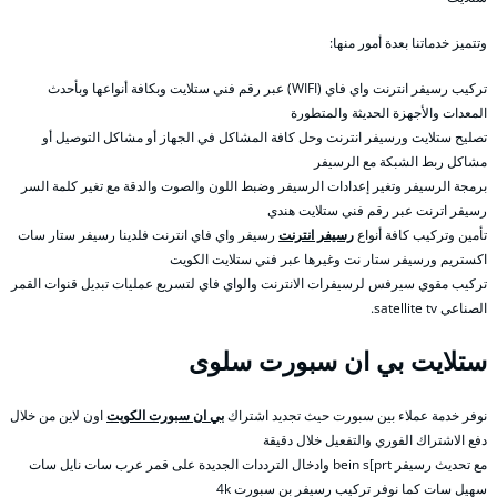
وتتميز خدماتنا بعدة أمور منها:
تركيب رسيفر انترنت واي فاي (WIFI) عبر رقم فني ستلايت وبكافة أنواعها وبأحدث
المعدات والأجهزة الحديثة والمتطورة
تصليح ستلايت ورسيفر انترنت وحل كافة المشاكل في الجهاز أو مشاكل التوصيل أو
مشاكل ربط الشبكة مع الرسيفر
برمجة الرسيفر وتغير إعدادات الرسيفر وضبط اللون والصوت والدقة مع تغير كلمة السر
رسيفر اترنت عبر رقم فني ستلايت هندي
تأمين وتركيب كافة أنواع
رسيفر انترنت
رسيفر واي فاي انترنت فلدينا رسيفر ستار سات
اكستريم ورسيفر ستار نت وغيرها عبر فني ستلايت الكويت
تركيب مقوي سيرفس لرسيفرات الانترنت والواي فاي لتسريع عمليات تبديل قنوات القمر
الصناعي satellite tv.
ستلايت بي ان سبورت سلوى
نوفر خدمة عملاء بين سبورت حيث تجديد اشتراك
بي ان سبورت الكويت
اون لاين من خلال
دفع الاشتراك الفوري والتفعيل خلال دقيقة
مع تحديث رسيفر bein s[prt وادخال الترددات الجديدة على قمر عرب سات نايل سات
سهيل سات كما نوفر تركيب رسيفر بن سبورت 4k