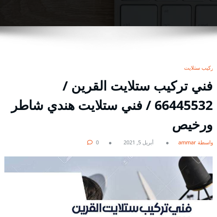
تركيب ستلايت
فني تركيب ستلايت القرين /
66445532 / فني ستلايت هندي شاطر
ورخيص
بواسطة ammar
أبريل 5, 2021
0