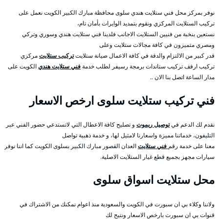
نوفر بمركز محل فني ستلايت هندي سلوى محافظة مبارك الكبير الكويت نعمل على
تركيب الستلايت المركزي ونقوم بتمديد الوايرات بأمان تام،
نستعين بنخبة من فنيين الستلايت الاجانب فلدينا فني ستلايت هندي وسوري وتركي
ومصري متميزون في كافة مجالات ستلايت وعلى
قدر كبير من الالتزام والدقة في كافة الاعمال صيانة ستلايت
تركيب ستلايت
مركزي
تركيب ارفف تركيب ستاندات برمجة رسيفر لطلب خدمة
فني ستلايت هندي
الكويت على
مدار الساعة اتصل بنا الان ..
فني تركيب ستلايت سلوى ارخص الاسعار
نقدم لك الدعم في
توصيل ريموت
و تصليح كافة الاعطال التي لاتستدعي حضور الفني عبر
التليفون، خدماتنا مميزة واسعارنا لامثيل لها، و خدمة ذهبية تواصل
معنا على خدمة رقم
فني ستلايت
العدان القصور مبارك الكبير بسلوى الكويت كما اننا نوفر
سيارات مجهز بجميع قطع غيار الستلايت الاصلية.
محل ستلايت اسواق سلوى
ولاننا وكلاء بي ان سبورت في الكويت والسعودية منذ اعوام نمكنك من الاشتراك في
قنوات بي ان سبورت بارخص الاسعار ونتيح لك