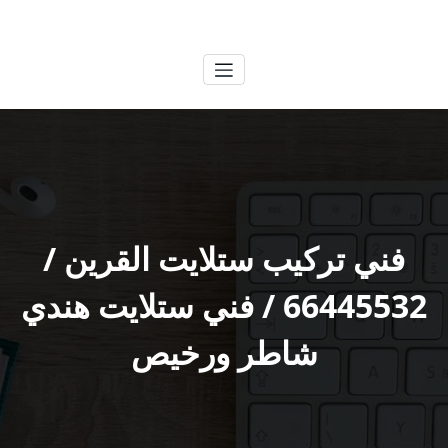
لتجاوز
الكويتية
خدمات وظائف بالكويت
لى
لمحتوى
فني تركيب ستلايت القرين /
66445532 / فني ستلايت هندي
شاطر ورخيص