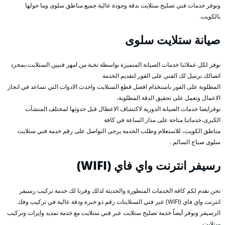
ونوفر خدمات فني تصليح ستلايت بدقة وجودة عالية جميع مناطق سلوى وما حولها
بالكويت.
صيانة ستلايت سلوى
نوفر لكل عملائنا خدمات الصيانة المتميزة بواسطة نخبة من امهر فنيين الستلايت،بمجرد
اتصالك نرسل لك الفني على الفور لتقديم الخدمة
المطلوبة على الفور باستخدام افضل قطع الستلايت واحدث الادوات التي تساعد في انجاز
الاعمال وتعمل على تحقيق الدقة المطلوبة،
نوفرايضا خدمات الصيانة الدورية لاكتشاف الاعطال قبل حدوثها لمختلف المنشآت
الكبرى،خدماتنا متاحة على مدار الساعة في كافة
مناطق الكويت، للاستعلام وطلب الخدمة يرجى التواصل على رقم خدمة فني ستلايت
سلوى صباح السالم .
رسيفر انترنت واي فاي (WIFI)
نحن نقدم لكم كافة الخدمات المتطورة والحديثة لذلك وفرنا لك خدمة تركيب رسيفر
انترنت واي فاي (WIFI) عبر فني الستلايتات رقم ذو خبرة ودقة عالية في تركيب وفك
الرسيفر ونوفر أيضاً خدمة تصليح ستلايت عبر فني ستلايت مع خدمة تمديد وايرات وتركيب
ستلايت