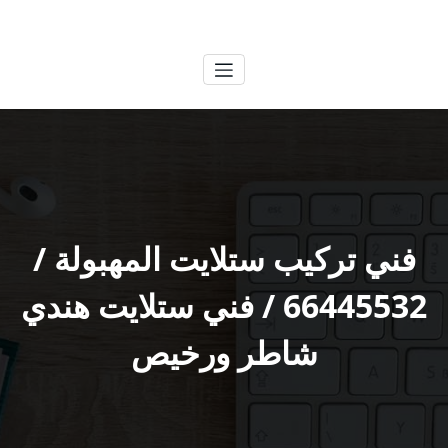
لتجاوز
الكويتية
خدمات وظائف بالكويت
لى
لمحتوى
فني تركيب ستلايت المهبولة /
66445532 / فني ستلايت هندي
شاطر ورخيص