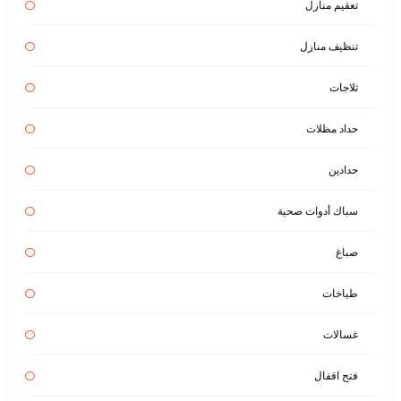
تعقيم منازل
تنظيف منازل
ثلاجات
حداد مظلات
حدادين
سباك أدوات صحية
صباغ
طباخات
غسالات
فتح اقفال