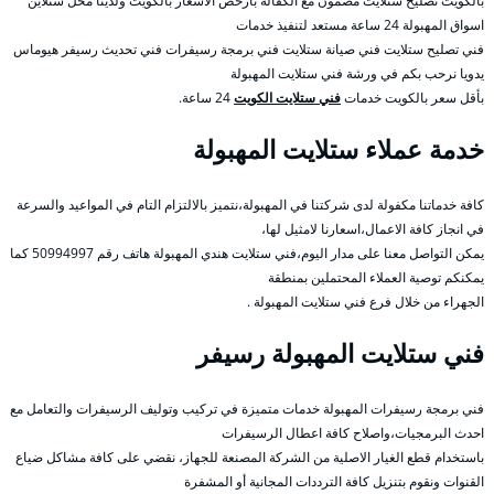
بالكويت تصليح ستلايت مضمون مع الكفالة بأرخص الأسعار بالكويت ولدينا محل ستلاين
اسواق المهبولة 24 ساعة مستعد لتنفيذ خدمات
فني تصليح ستلايت فني صيانة ستلايت فني برمجة رسيفرات فني تحديث رسيفر هيوماس
يدويا نرحب بكم في ورشة فني ستلايت المهبولة
بأقل سعر بالكويت خدمات
فني ستلايت الكويت
24 ساعة.
خدمة عملاء ستلايت المهبولة
كافة خدماتنا مكفولة لدى شركتنا في المهبولة،نتميز بالالتزام التام في المواعيد والسرعة
في انجاز كافة الاعمال،اسعارنا لامثيل لها،
يمكن التواصل معنا على مدار اليوم،فني ستلايت هندي المهبولة هاتف رقم 50994997 كما
يمكنكم توصية العملاء المحتملين بمنطقة
الجهراء من خلال فرع فني ستلايت المهبولة .
فني ستلايت المهبولة رسيفر
فني برمجة رسيفرات المهبولة خدمات متميزة في تركيب وتوليف الرسيفرات والتعامل مع
احدث البرمجيات،واصلاح كافة اعطال الرسيفرات
باستخدام قطع الغيار الاصلية من الشركة المصنعة للجهاز، نقضي على كافة مشاكل ضياع
القنوات ونقوم بتنزيل كافة الترددات المجانية أو المشفرة