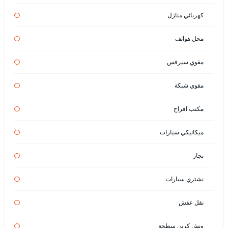
كهربائي منازل
محل هواتف
مقوي سيرفس
مقوي شبكة
مكتب افراح
ميكانيكي سيارات
نجار
نشتري سيارات
نقل عفش
ونش كرين سطحة