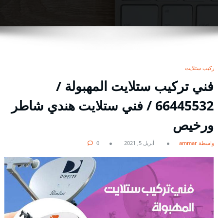
تركيب ستلايت
فني تركيب ستلايت المهبولة /
66445532 / فني ستلايت هندي شاطر
ورخيص
بواسطة ammar
أبريل 5, 2021
0