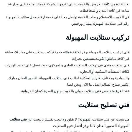
الاستفادة من كافة العروض والخدمات التي تقدمها الشركة،خدماتنا متاحة على مدار 24
ساعة في كافة المدن والمحافظات
في الكويت،للاستعلام وطلب الخدمة تواصل معنا على خدمة ارقام محل ستلايت المهبولة
رقم فني ستلايت المهبولة ممتاز ورخيض.
تركيب ستلايت المهبولة
فني تركيب ستلايت المهبولة يوفر لكافة عملائة خدمة تركيب ستلايت على مدار 24 ساعة
في كافة مناطق الكويت،نستعين بخبرات
فني ستلايت هندي في تركيب الستلايت العادي والمركزي،حيث نعمل على تمديد الوايرات
لكافة المنشآت السكنية أو التجارية
والسياحية ومختلف الابراج السكنية لطلب فني ستلايت المهبولة القصور العدان مبارك
الكبير صباح السالم اتصل بنا الان ونحن ايضا
عتدنا فرع متخصص فني ستلايت حولي بالكويت جنون السرة كيفان الفروانية.
فني تصليح ستلايت
هل تبجث عن فني ستلايت المهبولة؟ لا تقلق ولا تتعب تفسك بالبحث عن
فني ستلايت
المهبولة القصور العدان لاننا نوفر أفضل فنيو الستلايت