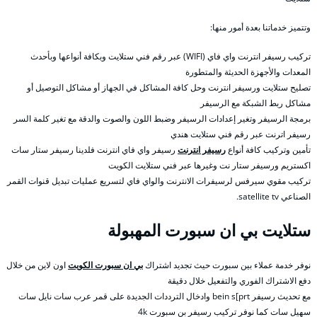
وتتميز خدماتنا بعدة أمور منها:
تركيب رسيفر انترنت واي فاي (WIFI) عبر رقم فني ستلايت وبكافة أنواعها وبأحدث
المعدات والأجهزة الحديثة والمتطورة
تصليح ستلايت ورسيفر انترنت وحل كافة المشاكل في الجهاز أو مشاكل التوصيل أو
مشاكل ربط الشبكة مع الرسيفر
برمجة الرسيفر وتغير إعدادات الرسيفر وضبط اللون والصوت والدقة مع تغير كلمة السر
رسيفر اترنت عبر رقم فني ستلايت هندي
تأمين وتركيب كافة أنواع
رسيفر انترنت
رسيفر واي فاي انترنت فلدينا رسيفر ستار سات
اكستريم ورسيفر ستار نت وغيرها عبر فني ستلايت الكويت
تركيب مقوي سيرفس لرسيفرات الانترنت والواي فاي لتسريع عمليات تبديل قنوات القمر
الصناعي satellite tv.
ستلايت بي ان سبورت المهبولة
نوفر خدمة عملاء بين سبورت حيث تجديد اشتراك
بي ان سبورت الكويت
اون لاين من خلال
دفع الاشتراك الفوري والتفعيل خلال دقيقة
مع تحديث رسيفر bein s[prt وادخال الترددات الجديدة على قمر عرب سات نايل سات
سهيل سات كما نوفر تركيب رسيفر بن سبورت 4k