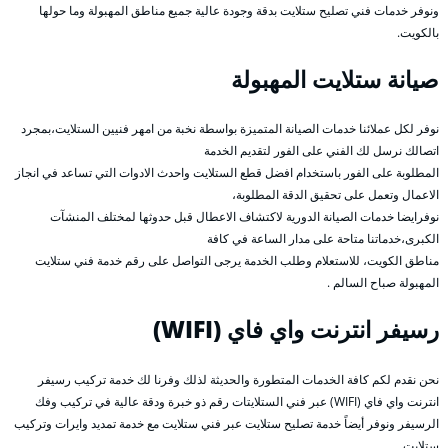
ونوفر خدمات فني تصليح ستلايت بدقة وجودة عالية جميع مناطق المهبولة وما حولها
بالكويت.
صيانة ستلايت المهبولة
نوفر لكل عملائنا خدمات الصيانة المتميزة بواسطة نخبة من امهر فنيين الستلايت،بمجرد
اتصالك نرسل لك الفني على الفور لتقديم الخدمة
المطلوبة على الفور باستخدام افضل قطع الستلايت واحدث الادوات التي تساعد في انجاز
الاعمال وتعمل على تحقيق الدقة المطلوبة،
نوفرايضا خدمات الصيانة الدورية لاكتشاف الاعطال قبل حدوثها لمختلف المنشآت
الكبرى،خدماتنا متاحة على مدار الساعة في كافة
مناطق الكويت، للاستعلام وطلب الخدمة يرجى التواصل على رقم خدمة فني ستلايت
المهبولة صباح السالم .
رسيفر انترنت واي فاي (WIFI)
نحن نقدم لكم كافة الخدمات المتطورة والحديثة لذلك وفرنا لك خدمة تركيب رسيفر
انترنت واي فاي (WIFI) عبر فني الستلايتات رقم ذو خبرة ودقة عالية في تركيب وفك
الرسيفر ونوفر أيضاً خدمة تصليح ستلايت عبر فني ستلايت مع خدمة تمديد وايرات وتركيب
ستلايت