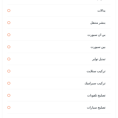
بدالات
بنشر متنقل
بي ان سبورت
بين سبورت
تبديل تواير
تركيب ستلايت
تركيب سيراميك
تصليح تلفونات
تصليح سيارات