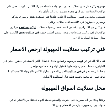
نوفر بمركز محل فني ستلايت هندي المهبولة محافظة مبارك الكبير الكويت نعمل على
تركيب الستلايت المركزي ونقوم بتمديد الوايرات بأمان تام،
نستعين بنخبة من فنيين الستلايت الاجانب فلدينا فني ستلايت هندي وسوري وتركي
ومصري متميزون في كافة مجالات ستلايت وعلى
قدر كبير من الالتزام والدقة في كافة الاعمال صيانة ستلايت
تركيب ستلايت
مركزي
تركيب ارفف تركيب ستاندات برمجة رسيفر لطلب خدمة
فني ستلايت هندي
الكويت على
مدار الساعة اتصل بنا الان ..
فني تركيب ستلايت المهبولة ارخص الاسعار
نقدم لك الدعم في
توصيل ريموت
و تصليح كافة الاعطال التي لاتستدعي حضور الفني عبر
التليفون، خدماتنا مميزة واسعارنا لامثيل لها، و خدمة ذهبية تواصل
معنا على خدمة رقم
فني ستلايت
العدان القصور مبارك الكبير بالمهبولة الكويت كما اننا
نوفر سيارات مجهز بجميع قطع غيار الستلايت الاصلية.
محل ستلايت اسواق المهبولة
ولاننا وكلاء بي ان سبورت في الكويت والسعودية منذ اعوام نمكنك من الاشتراك في
قنوات بي ان سبورت بارخص الاسعار ونتيح لك