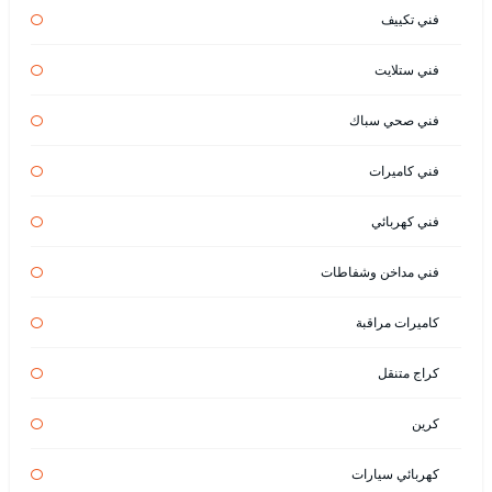
فني تكييف
فني ستلايت
فني صحي سباك
فني كاميرات
فني كهربائي
فني مداخن وشفاطات
كاميرات مراقبة
كراج متنقل
كرين
كهربائي سيارات