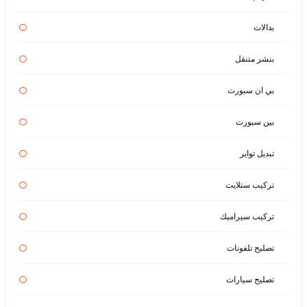
بدالات
بنشر متنقل
بي ان سبورت
بين سبورت
تبديل تواير
تركيب ستلايت
تركيب سيراميك
تصليح تلفونات
تصليح سيارات