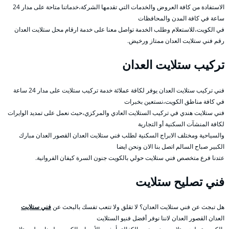
الاستفادة من كافة العروض والخدمات التي تقدمها الشركة،خدماتنا متاحة على مدار 24
ساعة في كافة المدن والمحافظات
في الكويت،للاستعلام وطلب الخدمة تواصل معنا على خدمة ارقام محل ستلايت العدان
رقم فني ستلايت العدان ممتاز ورخيض.
تركيب ستلايت العدان
فني تركيب ستلايت العدان يوفر لكافة عملائة خدمة تركيب ستلايت على مدار 24 ساعة
في كافة مناطق الكويت،نستعين بخبرات
فني ستلايت هندي في تركيب الستلايت العادي والمركزي،حيث نعمل على تمديد الوايرات
لكافة المنشآت السكنية أو التجارية
والسياحية ومختلف الابراج السكنية لطلب فني ستلايت العدان القصور العدان مبارك
الكبير صباح السالم اتصل بنا الان ونحن ايضا
عتدنا فرع متخصص فني ستلايت حولي بالكويت جنون السرة كيفان الفروانية.
فني تصليح ستلايت
هل تبجث عن فني ستلايت العدان؟ لا تقلق ولا تتعب تفسك بالبحث عن
فني ستلايت
العدان القصور العدان لاننا نوفر أفضل فنيو الستلايت