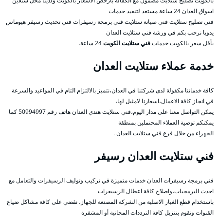
بالكويت تصليح ستلايت مضمون مع الكفالة بأرخص الأسعار بالكويت ولدينا محل ستلاين
اسواق العدان 24 ساعة مستعد لتنفيذ خدمات
فني تصليح ستلايت فني صيانة ستلايت فني برمجة رسيفرات فني تحديث رسيفر هيوماس
يدويا نرحب بكم في ورشة فني ستلايت العدان
بأقل سعر بالكويت خدمات
فني ستلايت الكويت
24 ساعة.
خدمة عملاء ستلايت العدان
كافة خدماتنا مكفولة لدى شركتنا في العدان،نتميز بالالتزام التام في المواعيد والسرعة
في انجاز كافة الاعمال،اسعارنا لامثيل لها،
يمكن التواصل معنا على مدار اليوم،فني ستلايت هندي العدان هاتف رقم 50994997 كما
يمكنكم توصية العملاء المحتملين بمنطقة
الجهراء من خلال فرع فني ستلايت العدان .
فني ستلايت العدان رسيفر
فني برمجة رسيفرات العدان خدمات متميزة في تركيب وتوليف الرسيفرات والتعامل مع
احدث البرمجيات،واصلاح كافة اعطال الرسيفرات
باستخدام قطع الغيار الاصلية من الشركة المصنعة للجهاز، نقضي على كافة مشاكل ضياع
القنوات ونقوم بتنزيل كافة الترددات المجانية أو المشفرة