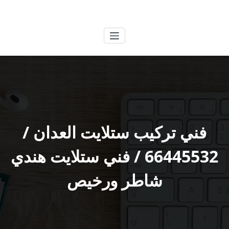
لتجاوز
الكويتية
خدمات وظائف بالكويت
لى
لمحتوى
فني تركيب ستلايت العدان /
66445532 / فني ستلايت هندي
شاطر ورخيص