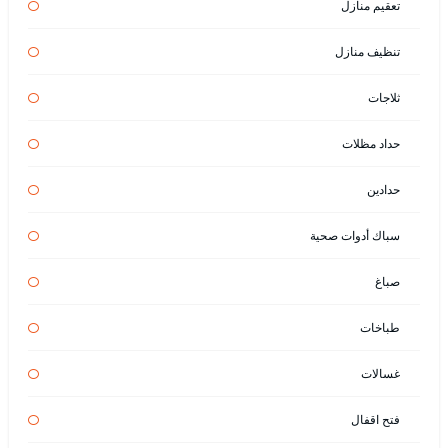
تعقيم منازل
تنظيف منازل
ثلاجات
حداد مظلات
حدادين
سباك أدوات صحية
صباغ
طباخات
غسالات
فتح اقفال