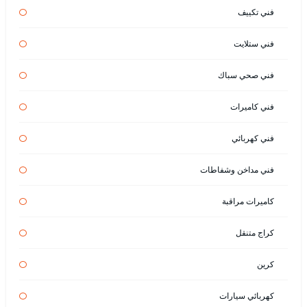
فني تكييف
فني ستلايت
فني صحي سباك
فني كاميرات
فني كهربائي
فني مداخن وشفاطات
كاميرات مراقبة
كراج متنقل
كرين
كهربائي سيارات