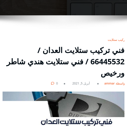
تركيب ستلايت
فني تركيب ستلايت العدان /
66445532 / فني ستلايت هندي شاطر
ورخيص
بواسطة ammar
أبريل 5, 2021
0