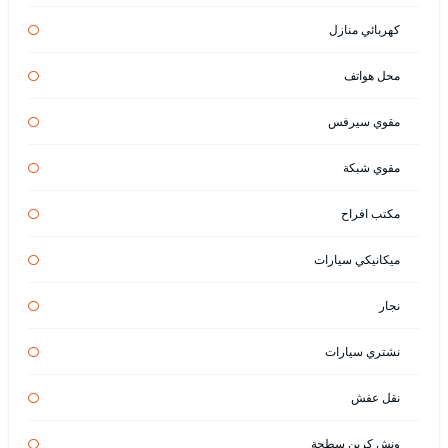
كهربائي منازل
محل هواتف
مقوي سيرفس
مقوي شبكة
مكتب افراح
ميكانيكي سيارات
نجار
نشتري سيارات
نقل عفش
ونش كرين سطحة