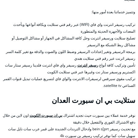
وتتميز خدماتنا بعدة أمور منها:
تركيب رسيفر انترنت واي فاي (WIFI) عبر رقم فني ستلايت وبكافة أنواعها وبأحدث
المعدات والأجهزة الحديثة والمتطورة
تصليح ستلايت ورسيفر انترنت وحل كافة المشاكل في الجهاز أو مشاكل التوصيل أو
مشاكل ربط الشبكة مع الرسيفر
برمجة الرسيفر وتغير إعدادات الرسيفر وضبط اللون والصوت والدقة مع تغير كلمة السر
رسيفر اترنت عبر رقم فني ستلايت هندي
تأمين وتركيب كافة أنواع
رسيفر انترنت
رسيفر واي فاي انترنت فلدينا رسيفر ستار سات
اكستريم ورسيفر ستار نت وغيرها عبر فني ستلايت الكويت
تركيب مقوي سيرفس لرسيفرات الانترنت والواي فاي لتسريع عمليات تبديل قنوات القمر
الصناعي satellite tv.
ستلايت بي ان سبورت العدان
نوفر خدمة عملاء بين سبورت حيث تجديد اشتراك
بي ان سبورت الكويت
اون لاين من خلال
دفع الاشتراك الفوري والتفعيل خلال دقيقة
مع تحديث رسيفر bein s[prt وادخال الترددات الجديدة على قمر عرب سات نايل سات
سهيل سات كما نوفر تركيب رسيفر بن سبورت 4k