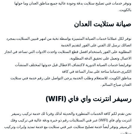
ونوفر خدمات فني تصليح ستلايت بدقة وجودة عالية جميع مناطق العدان وما حولها
بالكويت.
صيانة ستلايت العدان
نوفر لكل عملائنا خدمات الصيانة المتميزة بواسطة نخبة من امهر فنيين الستلايت،بمجرد
اتصالك نرسل لك الفني على الفور لتقديم الخدمة
المطلوبة على الفور باستخدام افضل قطع الستلايت واحدث الادوات التي تساعد في انجاز
الاعمال وتعمل على تحقيق الدقة المطلوبة،
نوفرايضا خدمات الصيانة الدورية لاكتشاف الاعطال قبل حدوثها لمختلف المنشآت
الكبرى،خدماتنا متاحة على مدار الساعة في كافة
مناطق الكويت، للاستعلام وطلب الخدمة يرجى التواصل على رقم خدمة فني ستلايت
العدان صباح السالم .
رسيفر انترنت واي فاي (WIFI)
نحن نقدم لكم كافة الخدمات المتطورة والحديثة لذلك وفرنا لك خدمة تركيب رسيفر
انترنت واي فاي (WIFI) عبر فني الستلايتات رقم ذو خبرة ودقة عالية في تركيب وفك
الرسيفر ونوفر أيضاً خدمة تصليح ستلايت عبر فني ستلايت مع خدمة تمديد وايرات وتركيب
ستلايت