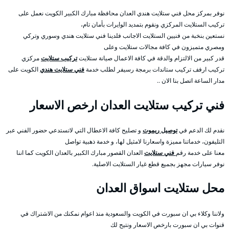
نوفر بمركز محل فني ستلايت هندي العدان محافظة مبارك الكبير الكويت نعمل على
تركيب الستلايت المركزي ونقوم بتمديد الوايرات بأمان تام،
نستعين بنخبة من فنيين الستلايت الاجانب فلدينا فني ستلايت هندي وسوري وتركي
ومصري متميزون في كافة مجالات ستلايت وعلى
قدر كبير من الالتزام والدقة في كافة الاعمال صيانة ستلايت
تركيب ستلايت
مركزي
تركيب ارفف تركيب ستاندات برمجة رسيفر لطلب خدمة
فني ستلايت هندي
الكويت على
مدار الساعة اتصل بنا الان ..
فني تركيب ستلايت العدان ارخص الاسعار
نقدم لك الدعم في
توصيل ريموت
و تصليح كافة الاعطال التي لاتستدعي حضور الفني عبر
التليفون، خدماتنا مميزة واسعارنا لامثيل لها، و خدمة ذهبية تواصل
معنا على خدمة رقم
فني ستلايت
العدان القصور مبارك الكبير بالعدان الكويت كما اننا
نوفر سيارات مجهز بجميع قطع غيار الستلايت الاصلية.
محل ستلايت اسواق العدان
ولاننا وكلاء بي ان سبورت في الكويت والسعودية منذ اعوام نمكنك من الاشتراك في
قنوات بي ان سبورت بارخص الاسعار ونتيح لك