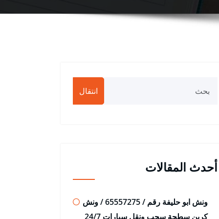
انتقال
أحدث المقالات
ونش ابو حليفة رقم / 65557275 / ونش
كرين سطحة سحب ونقل سيارات 24/7