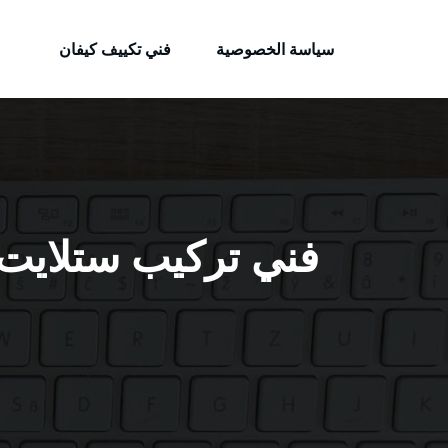
الكويتية
لتجاوز
خدمات وظائف بالكويت
لى
سياسة الخصوصية
فني تكييف كيفان
لمحتوى