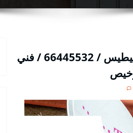
فني تركيب ستلايت الفنيطيس / 66445532 / فني
رخيص