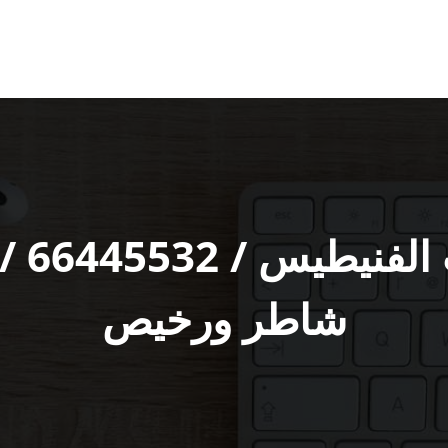
فني ت
شاطر ورخيص