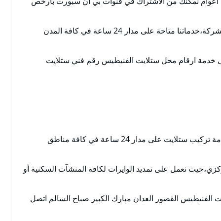
نذ اعوام نمكنك من الاشتراك في قنوات بي ان سبورت بارخص
الاستفادة من كافة العروض والخدمات التي تقدمها الشركة،خدماتنا متاحة على مدار 24 ساعة في كافة المدن
ى خدمة ارقام محل ستلايت الفنيطيس رقم فني ستلايت
فني تركيب ستلايت الفنيطيس يوفر لكافة عملائة خدمة تركيب ستلايت على مدار 24 ساعة في كافة مناطق
زي،حيث نعمل على تمديد الوايرات لكافة المنشآت السكنية أو
ت الفنيطيس القصور العدان مبارك الكبير صباح السالم اتصل