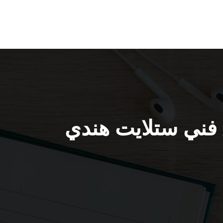
ركيب ستلايت الفنيطيس / 66445532 / فني ستلايت هندي