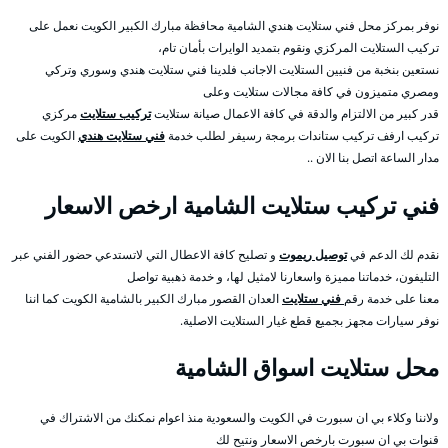
نوفر بمركز محل فني ستلايت هندي الشامية محافظة مبارك الكبير الكويت نعمل على
تركيب الستلايت المركزي ونقوم بتمديد الوايرات بأمان تام،
نستعين بنخبة من فنيين الستلايت الاجانب فلدينا فني ستلايت هندي وسوري وتركي
ومصري متميزون في كافة مجالات ستلايت وعلى
قدر كبير من الالتزام والدقة في كافة الاعمال صيانة ستلايت
تركيب ستلايت
مركزي
تركيب ارفف تركيب ستاندات برمجة رسيفر لطلب خدمة
فني ستلايت هندي
الكويت على
مدار الساعة اتصل بنا الان ..
فني تركيب ستلايت الشامية ارخص الاسعار
نقدم لك الدعم في
توصيل ريموت
و تصليح كافة الاعطال التي لاتستدعي حضور الفني عبر
التليفون، خدماتنا مميزة واسعارنا لامثيل لها، و خدمة ذهبية تواصل
معنا على خدمة رقم
فني ستلايت
العدان القصور مبارك الكبير بالشامية الكويت كما اننا
نوفر سيارات مجهز بجميع قطع غيار الستلايت الاصلية.
محل ستلايت اسواق الشامية
ولاننا وكلاء بي ان سبورت في الكويت والسعودية منذ اعوام نمكنك من الاشتراك في
قنوات بي ان سبورت بارخص الاسعار ونتيح لك