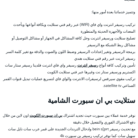
وتتميز خدماتنا بعدة أمور منها:
تركيب رسيفر انترنت واي فاي (WIFI) عبر رقم فني ستلايت وبكافة أنواعها وبأحدث
المعدات والأجهزة الحديثة والمتطورة
تصليح ستلايت ورسيفر انترنت وحل كافة المشاكل في الجهاز أو مشاكل التوصيل أو
مشاكل ربط الشبكة مع الرسيفر
برمجة الرسيفر وتغير إعدادات الرسيفر وضبط اللون والصوت والدقة مع تغير كلمة السر
رسيفر اترنت عبر رقم فني ستلايت هندي
تأمين وتركيب كافة أنواع
رسيفر انترنت
رسيفر واي فاي انترنت فلدينا رسيفر ستار سات
اكستريم ورسيفر ستار نت وغيرها عبر فني ستلايت الكويت
تركيب مقوي سيرفس لرسيفرات الانترنت والواي فاي لتسريع عمليات تبديل قنوات القمر
الصناعي satellite tv.
ستلايت بي ان سبورت الشامية
نوفر خدمة عملاء بين سبورت حيث تجديد اشتراك
بي ان سبورت الكويت
اون لاين من خلال
دفع الاشتراك الفوري والتفعيل خلال دقيقة
مع تحديث رسيفر bein s[prt وادخال الترددات الجديدة على قمر عرب سات نايل سات
سهيل سات كما نوفر تركيب رسيفر بن سبورت 4k