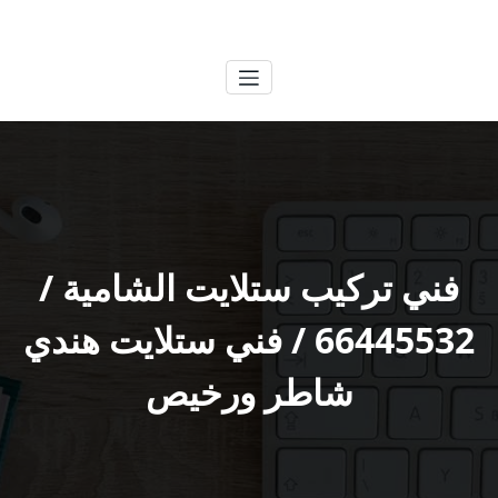
لتجاوز
الكويتية
خدمات وظائف بالكويت
لى
لمحتوى
فني تركيب ستلايت الشامية /
66445532 / فني ستلايت هندي
شاطر ورخيص