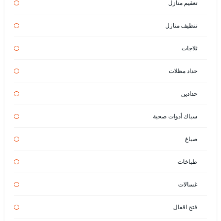
تعقيم منازل
تنظيف منازل
ثلاجات
حداد مظلات
حدادين
سباك أدوات صحية
صباغ
طباخات
غسالات
فتح اقفال