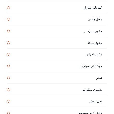
كهربائي منازل
محل هواتف
مقوي سيرفس
مقوي شبكة
مكتب افراح
ميكانيكي سيارات
نجار
نشتري سيارات
نقل عفش
ونش كرين سطحة