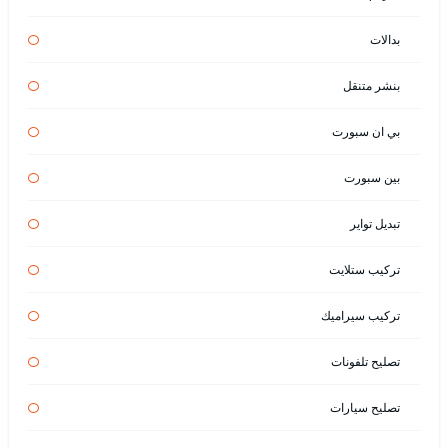
بدالات
بنشر متنقل
بي ان سبورت
بين سبورت
تبديل تواير
تركيب ستلايت
تركيب سيراميك
تصليح تلفونات
تصليح سيارات