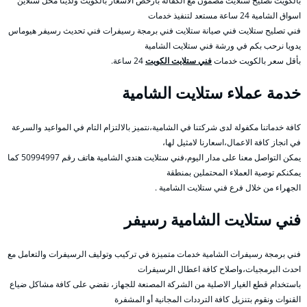
بالكويت تصليح ستلايت مضمون مع الكفالة بأرخص الأسعار بالكويت ولدينا محل ستلاين
اسواق الشامية 24 ساعة مستعد لتنفيذ خدمات
فني تصليح ستلايت فني صيانة ستلايت فني برمجة رسيفرات فني تحديث رسيفر هيوماس
يدويا نرحب بكم في ورشة فني ستلايت الشامية
بأقل سعر بالكويت خدمات
فني ستلايت الكويت
24 ساعة.
خدمة عملاء ستلايت الشامية
كافة خدماتنا مكفولة لدى شركتنا في الشامية،نتميز بالالتزام التام في المواعيد والسرعة
في انجاز كافة الاعمال،اسعارنا لامثيل لها،
يمكن التواصل معنا على مدار اليوم،فني ستلايت هندي الشامية هاتف رقم 50994997 كما
يمكنكم توصية العملاء المحتملين بمنطقة
الجهراء من خلال فرع فني ستلايت الشامية .
فني ستلايت الشامية رسيفر
فني برمجة رسيفرات الشامية خدمات متميزة في تركيب وتوليف الرسيفرات والتعامل مع
احدث البرمجيات،واصلاح كافة اعطال الرسيفرات
باستخدام قطع الغيار الاصلية من الشركة المصنعة للجهاز، نقضي على كافة مشاكل ضياع
القنوات ونقوم بتنزيل كافة الترددات المجانية أو المشفرة