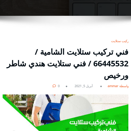
تركيب ستلايت
فني تركيب ستلايت الشامية /
66445532 / فني ستلايت هندي شاطر
ورخيص
بواسطة ammar
أبريل 5, 2021
0