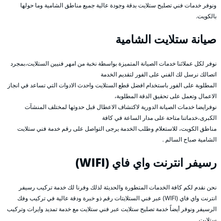
ونوفر خدمات فني تصليح ستلايت بدقة وجودة عالية جميع مناطق الشامية وما حولها
بالكويت.
صيانة ستلايت الشامية
نوفر لكل عملائنا خدمات الصيانة المتميزة بواسطة نخبة من امهر فنيين الستلايت،بمجرد
اتصالك نرسل لك الفني على الفور لتقديم الخدمة
المطلوبة على الفور باستخدام افضل قطع الستلايت واحدث الادوات التي تساعد في انجاز
الاعمال وتعمل على تحقيق الدقة المطلوبة،
نوفرايضا خدمات الصيانة الدورية لاكتشاف الاعطال قبل حدوثها لمختلف المنشآت
الكبرى،خدماتنا متاحة على مدار الساعة في كافة
مناطق الكويت، للاستعلام وطلب الخدمة يرجى التواصل على رقم خدمة فني ستلايت
الشامية صباح السالم .
رسيفر انترنت واي فاي (WIFI)
نحن نقدم لكم كافة الخدمات المتطورة والحديثة لذلك وفرنا لك خدمة تركيب رسيفر
انترنت واي فاي (WIFI) عبر فني الستلايتات رقم ذو خبرة ودقة عالية في تركيب وفك
الرسيفر ونوفر أيضاً خدمة تصليح ستلايت عبر فني ستلايت مع خدمة تمديد وايرات وتركيب
ستلايت