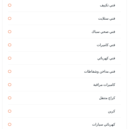
فني تكييف
فني ستلايت
فني صحي سباك
فني كاميرات
فني كهربائي
فني مداخن وشفاطات
كاميرات مراقبة
كراج متنقل
كرين
كهربائي سيارات