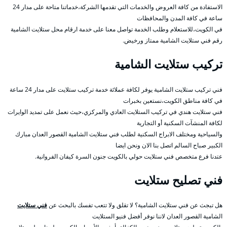
الاستفادة من كافة العروض والخدمات التي تقدمها الشركة،خدماتنا متاحة على مدار 24
ساعة في كافة المدن والمحافظات
في الكويت،للاستعلام وطلب الخدمة تواصل معنا على خدمة ارقام محل ستلايت الشامية
رقم فني ستلايت الشامية ممتاز ورخيض.
تركيب ستلايت الشامية
فني تركيب ستلايت الشامية يوفر لكافة عملائة خدمة تركيب ستلايت على مدار 24 ساعة
في كافة مناطق الكويت،نستعين بخبرات
فني ستلايت هندي في تركيب الستلايت العادي والمركزي،حيث نعمل على تمديد الوايرات
لكافة المنشآت السكنية أو التجارية
والسياحية ومختلف الابراج السكنية لطلب فني ستلايت الشامية القصور العدان مبارك
الكبير صباح السالم اتصل بنا الان ونحن ايضا
عتدنا فرع متخصص فني ستلايت حولي بالكويت جنون السرة كيفان الفروانية.
فني تصليح ستلايت
هل تبجث عن فني ستلايت الشامية؟ لا تقلق ولا تتعب تفسك بالبحث عن
فني ستلايت
الشامية القصور العدان لاننا نوفر أفضل فنيو الستلايت