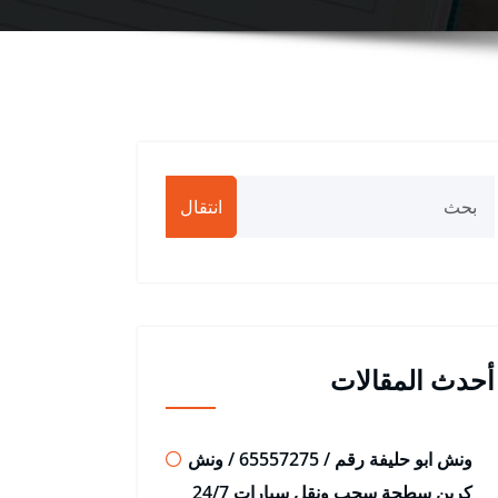
انتقال
أحدث المقالات
ونش ابو حليفة رقم / 65557275 / ونش
كرين سطحة سحب ونقل سيارات 24/7