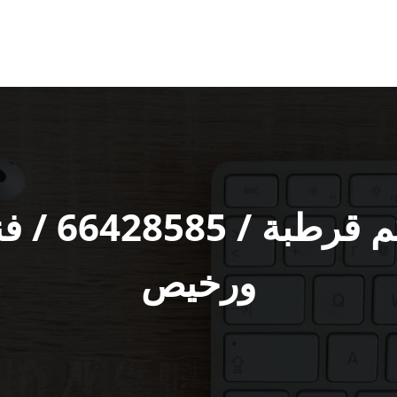
فني تركيب 
ورخيص