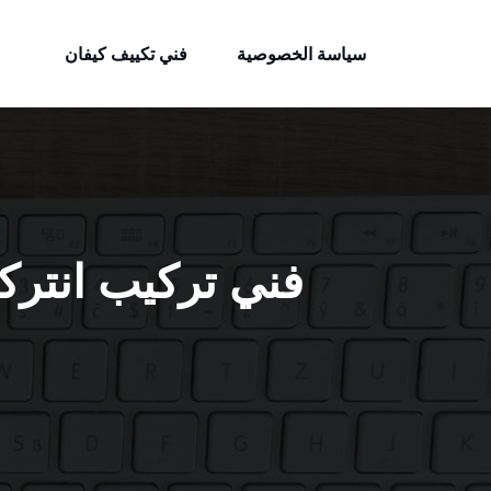
الكويتية
لتجاوز
خدمات وظائف بالكويت
لى
سياسة الخصوصية
فني تكييف كيفان
لمحتوى