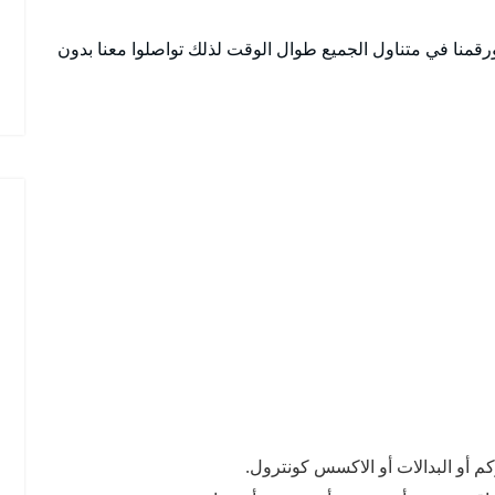
فة نواحي قرطبة وعلى مدار 24 ساعة ورقمنا في متناول الجميع طوال الوقت لذلك تواصلوا معنا بدون
كم أو البدالات أو الاكسس كونترول.