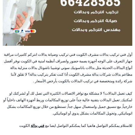
أول فني تركيب بدالات مشرف الكويت فني تركيب وصيانة بدالات انتركم كاميرات مراقبة
جهاز التعرف على الوجه أجهزة بصمة حضور وانصراف أنظمة امنية في الكويت نوفر أفضل
أنواع البدالات الحديثة مثل بدالات باناسونيك سوني توشيبا ناشونال بدالات منزلية بدالة
مطاعم بدالات شركات بدالة مشرف الكويت أذا كنت تفكر بتركيب بدالة؟ لا تقلق لأننا
شركة رائدة ومتخصصة في تركيب البدالات بالكويت بأرخص الأسعار .
كيف تعمل البدالات؟ لا مشكلة مع توافر الاتصالات الكثيرة التي تصل لك أو لشركتك او
لمكتبك, تعمل البدالات بتقنية عالية جداً على توزيع المكالمات وربط أجهزة الهاتف داخلياً أو
خارجياً, مع تنسيق جميل واستعمال سهل جداً, تستطيع من خلال توزيع المكالمات بشكل
اتوماتيكي, وتحويل المكالمات بشكل يدوي أو اتوماتيكي.
للاستلام يمكنكم التواصل هاتفيا كما يمكنكم التواصل ايضا مع
فني بدالة
الكويت