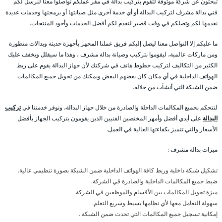
تبحثون عن شركة موثوقة لتقوم بتركيب بدالة في مقر عملكم تواصلوا معنا لنرسل لكم
فني بدالة مشرف لتركيب البدالة أو أي خدمة آخرى مثل صيانتها أو برمجتها وخدمات عديدة
نقدمها لكم وتصلكم في وقت قصير لنقدم لكم أفضل الخدمات وأجود المنتجات.
ما عليكم إلا التواصل معنا ليصل إليكم فريق عملنا المجهز بأجهزة حديثة وبدالات متطورة
ومن ماركات عالمية، ليقوموا بتركيب وصيانة بدالة مشرف ، وهذا ما سيقلل ويخفف عليك
الكثير من التكاليف لتركيب خطوط هاتف في شركتك لأن جهاز البدالة يقوم على ربط
الهواتف الداخلية في أي مكان كان بعضهم البعض ويمكنك من تحويل جميع المكالمات
ضمن الشبكة التي أنشأت من خلاله.
لتتحكم بجميع المكالمات الداخلة والصادرة من خلال جهاز البدالة، ونوفر خدمتنا في
تركيب
البدالة
على أيدي أفضل وأمهر المختصين الفنيين الذين يقومون بتركيب الجهاز بأفضل
الأسعار والتي تتميز بكفاءتها العالية في العمل.
ميزات بدالة مشرف :
تشكيل شبكة داخلية وربط كافة الهواتف الداخلية ضمن الشبكة بصورة تنظيمي عالية.
ضبط جميع المكالمات الداخلية والصادرة قي الشركة.
ميزة تحويل المكالمات بين الأقسام والموظفين في الشركة.
سهولة التعامل معها لأي نظامها بسيط وسريع التعلم.
إمكانية تسجيل جميع المكالمات التي تحدث ضمن الشبكة .