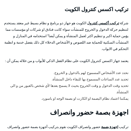
تركيب اكسس كنترول الكويت
شركة
تركيب أكسس كنترول
الكويت هو جهاز ذو برنامج و نظام بسيط غير معقد يستخدم
لتنظيم حركة الدخول و الخروج للمنشآت سواء كانت فنادق او شركات او مؤسسات مما
يؤمن حماية اكبر و تنظيم اكثر لعمل المنشأة و يمكن أيضا” استخدامه في المنازل و
المنشآت السكنية للحماية ضد اللصوص و الأشخاص الدخلاء كل ذلك بفضل خدمة و انظمة
التحكم في الابواب.
يعتمد جهاز اكسس كنترول الكويت على نظام القفل الذكي للأبواب و من خلاله يمكن أن :
نحدد عدد الأشخاص المسموح لهم بالدخول و الخروج.
تحديد عدد الساعات المسموح بها للبقاء داخل المنشأة.
تحديد وقت الدخول و وقت الخروج بحيث لا يسمح بعدها لأي شخص بالعبور من و الى
المنشأة.
يمكننا اعتماد نظام البصمة او الكارت او بصمة الوجه او باسورد.
اجهزة بصمة حضور وانصراف
تركيب
اجهزة بصمة
حضور وانصراف الكويت نقوم بتركيب أجهزة بصمة حضور وانصراف