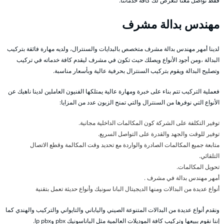
فقط تواصل معنا لنعرض لك كافة خدماتنا.
مهندس بدالة مشرف
لدينا أمهر مهندس بدالة مشرف متخصص بالبدايات والسنترال، ولديه مهارة فائقة بتركيب
البدالة ،ومن أجود الأنواع ويصلك حيث تكون في مشرف ليقدم كافة خدماته في تركيب
وتصليح البدالة ويقوم بتركيب السنترال بحرفية عالية وبأسعار مناسبة.
فعملية التركيب تتم بناء على خبرة ومهارة عالية يمتلكها الفنيون العاملين لدينا ناهيك عن
الأنواع التي نوفرها من السنترال والتي تمنح الزبون عدد من المزايا:
توفير التكلفة على الشركة كون المكالمات الداخلية مجانية.
توفير للوقت والجهد والقدرة على التواصل السريع.
متابعة جميع المكالمات الصادرة والواردة مع تحديد وقت المكالمة وقطع الاتصال
التلقائي.
تحويل المكالمات.
أمهر مهندس بدالة في مشرف .
أنواع عديدة من البدالات ومنها الديجيتال البانا سونيك وأنواع حديثة تعمل بتقنية
ونقدم أنواع عديدة من البدالات المتنوعة الصيني والياباني والتايواني والتركيب والهندي كما
إننا نقوم ببيعها وتركيب كافة الموديلات العالمية مثل الباناسونيك pbx وIp pbx.