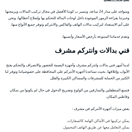
ومتواجد على مدار 24 ساعة، ونتميز ب كوننا الأفضل في مجال تركيب البدالات وبرمجتها
وخبرتنا بقراءة الرموز الموجودة داخل لوحات البدالة للتحكم بها وإصلاح أعطالها، ونحن
على أتم الاستعداد لتركيب بدالات الهاتف والفاكس والانتركم وتوفر جميع الأنواع منها.
ونقدم خدماتنا المتنوعة بأرخص الأسعار وأنسبها.
فني بدالات وانتركم مشرف
لدينا أمهر فني بدالات وانتركم مشرف وأجهزة البصمة للحضور والانصراف والتحكم بفتح
الأبواب وإغلاقها، بحيث تساعدنا أجهزة الأنتركم على المحافظة على خصوصياتنا وتوفر لنا
الكثير من الحماية للمشرفات والمساكن الكبيرة والفلل.
فتمنع المتطفلين والسارقين من الولوج وتصريح الدخول في حال لم يكونوا من سكان
وقاطني المكان.
بعض ميزات أجهزة الأنتركم في مشرف :
يمكن تركيبها في الأماكن الهامة كالسفارات.
يمكن التعامل معها عن طريق الهاتف المحمول.