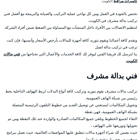
كاميرات مراقبة
الكويت
نختص بالجودة في العمل ومن كل نواحي عملية التركيب والصيانة والبرمجة مع أفضل فني
تركيب بدالة مشرف في الكويت،
لتنظيم الاتصالات بين الأفراد داخل المنشآت مع المساواة بين الضغط ضمن أفراد الشركة.
ونقدم كافة أعمالنا ونقوم بتوريد كافة أجهزة للبدالات بأرخص الأسعار وأنسبها، فإن كنت
ترغب في تركيب بدالة اتصل
بنا لنرسل لك فريقنا الفني ليوفر لك كافة الخدمات والأعمال التي تحتاجها من
فني بدالات
الكويت
.
فني بدالة مشرف
تركيب بدالات مشرف نقوم بتوريد وتركيب كافة أنواع البدلات لربط الهواتف الداخلية بخط
رئيسي من شبكة الهاتف العمومية،
وتحويل المكالمات لنستغني عن توصيل العديد من خطوط التلفون الرئيسية المتصلة
بشبكة الهاتف العمومية، فهي نقطة
التقاء لجميع الخطوط وتلقي جميع المكالمات الصادرة والواردة عند تلك النقطة ومن ثم
تحويلها وتوزيعها على الهواتف ،
حيث نضمن لك شراء أجهزة بدالات تنطبق عليها المواصفات العالمية، حيث تعمل ببرامج
سوفت وير حصريا، ونقوم بتركيبها