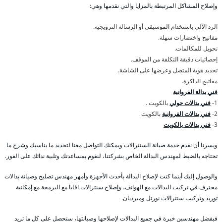
وإصلاح المشاكل المرتبطة بالمزايا والتي نقدمها وهي:
الرد الآلي باستخدام الموسيقى أو الرسالة الترويجية.
مفاتيح واختصارات سهلة.
تحويل للمكالمات.
إحصائيات دقيقة التكلفة من الموقف.
تحديد هوية المتصل وعرضها على الشاشة.
مفاتيح الذاكرة.
فني بدالة الفروانية
1-
فني بدالات حولي
بالكويت .
2-
فني بدالات الفروانية
بالكويت .
3-
فني بدالات بالكويت
ويسرنا أن نقدم خدمة صيانة السنترالات ويمكنك التواصل معنا لتحديد ما يناسبك وشرح ما
تحتاجه بالضبط لمهندس البدالة الخاص بشركتنا، لنقوم بمساعدتك وتلبية ندائك على الفور.
والوصول إليك أينما كنت لإصلاح البدالة بأحدث الأجهزة وأمهر مهندس تصليح وصيانة بدالات
محترف في تركيب البدالات مع الهواتف، وإصلاح سنترالات افايا مع البرمجة مع إمكانية
توريد وتركيب سنترالات نورتل وميرديان.
فبفضل مهندسين خبرة في جميع البدالات لإصلاحها وصيانتها، ستحصل على كل ما تريد