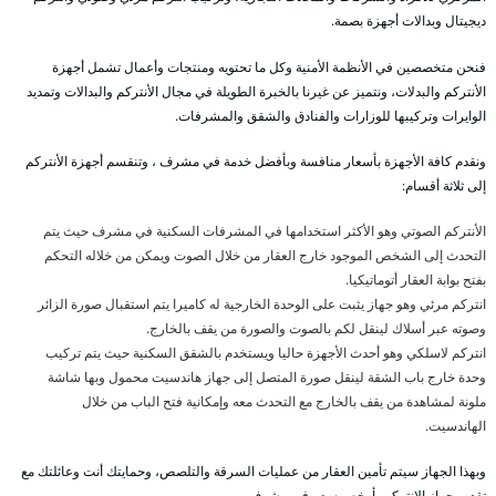
ديجيتال وبدالات أجهزة بصمة.
فنحن متخصصين في الأنظمة الأمنية وكل ما تحتويه ومنتجات وأعمال تشمل أجهزة
الأنتركم والبدلات، ونتميز عن غيرنا بالخبرة الطويلة في مجال الأنتركم والبدالات وتمديد
الوايرات وتركيبها للوزارات والفنادق والشقق والمشرفات.
ونقدم كافة الأجهزة بأسعار منافسة وبأفضل خدمة في مشرف ، وتنقسم أجهزة الأنتركم
إلى ثلاثة أقسام:
الأنتركم الصوتي وهو الأكثر استخدامها في المشرفات السكنية في مشرف حيث يتم
التحدث إلى الشخص الموجود خارج العقار من خلال الصوت ويمكن من خلاله التحكم
بفتح بوابة العقار أتوماتيكيا.
انتركم مرئي وهو جهاز يثبت على الوحدة الخارجية له كاميرا يتم استقبال صورة الزائر
وصوته عبر أسلاك لينقل لكم بالصوت والصورة من يقف بالخارج.
انتركم لاسلكي وهو أحدث الأجهزة حاليا ويستخدم بالشقق السكنية حيث يتم تركيب
وحدة خارج باب الشقة لينقل صورة المتصل إلى جهاز هاندسيت محمول وبها شاشة
ملونة لمشاهدة من يقف بالخارج مع التحدث معه وإمكانية فتح الباب من خلال
الهاندسيت.
وبهذا الجهاز سيتم تأمين العقار من عمليات السرقة والتلصص، وحمايتك أنت وعائلتك مع
تقديم جهاز الانتركم بأرخص سعر في مشرف .