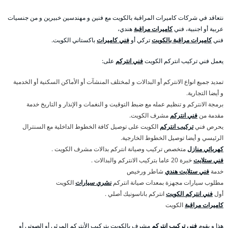
نتعاقد في شركات كاميرات المراقبة بالكويت مع فنين و مهندسين خبيرين و من جنسيات
عربية أو اجنبية، فني
كاميرات مراقبة
هندي،
فني
كاميرات مراقبة بالكويت
تركي أو
فني كاميرات
باكستاني الكويت.
يعمل فني تركيب انتركم الكويت
فني انتركم
على:
تمديد جميع انواع الانتركم أو البدالات و لمختلف المنشآت أو الأماكن السكنية أو الخدمية
و أيضا التجارية.
برمجة الانتركم و تنظيم عمله مع ضبط التوقيت و النغمات و الإنذار و التاريخ خدمة
مقدمة من
فني انتركم
مشرف الكويت.
يحرص فني
تركيب انتركم
الكويت على توصيل كافة الخطوط الداخلية مع السنترال
الرئيسي و أيضا توصيل الخطوط الخارجية.
كهربائي منازل
متخصص تركيب وصيانة انتركم بدالات مشرف الكويت .
فني ستلايت
خبرة 20 عاما بتركيب الانتركم والبدالات .
خدمة
فني ستلايت هندي
شاطر ورخيص
مطلوب سيارات مجهزة بمعدات صيانة انتركم
نشري سيارات
الكويت
أول
فني انتركم الكويت
انتركم باناسونيك أصلي .
كاميرات مراقبة
الكويت
هذا و يقوم
فني تركيب انتركم
مشرف بالكويت بتركيب الأنتركم المرئي أو الصوتي أو