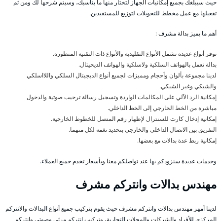
حيث سيبلغك بجميع إمكانيات الجهاز لتختار منها ما يناسبك، وسيتم شرحها لك ومن ثم
تفعيلها مع عمل مخطط للتحويلات لتوزيع للمستفيدين.
أهم ما يميز بدالة مشرف :
نوفر أنواع عديدة تشمل الأنواع التقليدية والأنواع ذات التقنية المتطورة.
بدالة تعمل بالهواتف السلكية ولاسلكية والهواتف الديجيتال.
لدينا مجموعة بألوان وأحجام ومميزات لجميع أنواع الديجيتال السلكي واللااسلكي
والشبكي وغير الشبكي.
إمكانية الرد الآلي على المكالمات الواردة وتسجيل رسالة ترحيب صوتية والدخول
مباشرة من الخط الخارجي إلى الخط الداخلي.
إمكانية إدخال كارت للسنترال لإظهار رقم المتصل للخطوط الخارجية.
التفريق بين الاتصال الداخلي والخارجي بتحديد نغمة لكل منهما.
إمكانية ربط عدة بدالات مع بعضها.
وخدمات عديدة سنزودكم بها عند تواصلكم معنا وبأسعار تخدم جميع العملاء.
مهندس بدالات وانتركم مشرف
لدينا أمهر مهندس بدالات وانتركم مشرف حيث يقوم بتركيب جميع أنواع البدالات والانتركم
المركزي للأفراد والشركات والمحلات التجارية، وتركيب انتركم مرئي وصوتي وانتركم