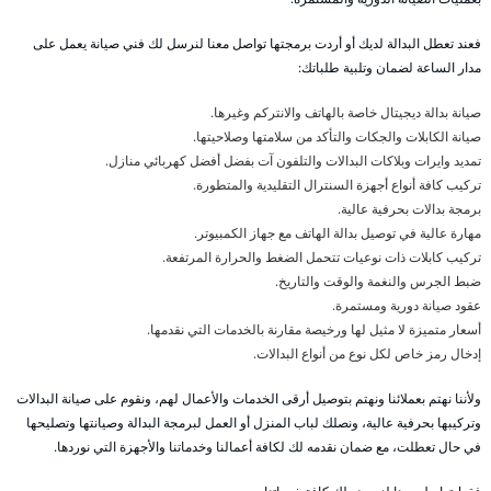
فعند تعطل البدالة لديك أو أردت برمجتها تواصل معنا لنرسل لك فني صيانة يعمل على
مدار الساعة لضمان وتلبية طلباتك:
صيانة بدالة ديجيتال خاصة بالهاتف والانتركم وغيرها.
صيانة الكابلات والجكات والتأكد من سلامتها وصلاحيتها.
تمديد وايرات وبلاكات البدالات والتلفون آت بفضل أفضل كهربائي منازل.
تركيب كافة أنواع أجهزة السنترال التقليدية والمتطورة.
برمجة بدالات بحرفية عالية.
مهارة عالية في توصيل بدالة الهاتف مع جهاز الكمبيوتر.
تركيب كابلات ذات نوعيات تتحمل الضغط والحرارة المرتفعة.
ضبط الجرس والنغمة والوقت والتاريخ.
عقود صيانة دورية ومستمرة.
أسعار متميزة لا مثيل لها ورخيصة مقارنة بالخدمات التي نقدمها.
إدخال رمز خاص لكل نوع من أنواع البدالات.
ولأننا نهتم بعملائنا ونهتم بتوصيل أرقى الخدمات والأعمال لهم، ونقوم على صيانة البدالات
وتركيبها بحرفية عالية، ونصلك لباب المنزل أو العمل لبرمجة البدالة وصيانتها وتصليحها
في حال تعطلت، مع ضمان نقدمه لك لكافة أعمالنا وخدماتنا والأجهزة التي نوردها.