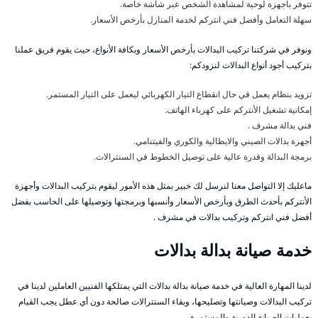
تتوفر بأجهزة لوحية لمشاهدة الشخص عبر شاشة خاصة.
سهلة التعامل وأفضل فني انتركم لخدمة المنازل بأرخص الأسعار.
ونوفر في شركتنا تركيب البدالات بأرخص الأسعار وبكافة الأنواع، حيث يقوم فريق عملنا
بتركيب أجود أنواع البدالات لنزودكم:
تزويد بنظام يعمل في حال انقطاع التيار الكهربائي ليعمل على التيار المستمر.
إمكانية تشغيل الأنتركم على كهرباء الهاتف.
فني بدالة مشرف .
أجهزة بدالات الصيني والايطالية والكوري والفيتنامي.
برمجة البدالة وقدرة عالية على توصيل الخطوط في السنترالات.
ماعليك إلا التواصل معنا لنرسل لك خبير بمثل هذه الأمور ليقوم بتركيب البدالات وأجهزة
الأنتركم بأحدث الطرق وبأرخص الأسعار وأنسبها وبرمجتها وتوصيلها على الحاسب بفضل
أفضل فني انتركم وتركيب بدالات في مشرف .
خدمة صيانة بدالة بدالات
لدينا المهارة العالية في خدمة صيانة بدالة بدالات التي يمتلكها الفنيين العاملين لدينا في
تركيب البدالات وصيانتها وتصليحها، وبقاء السنترالات صالحة دون أي عطل يجب القيام
بعمليات الصيانة الدورية والمستمرة.