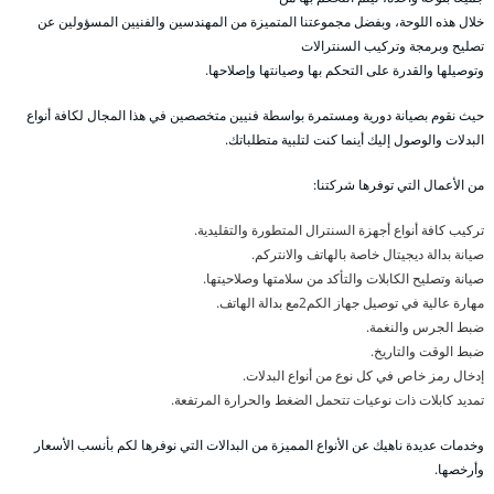
خلال هذه اللوحة، وبفضل مجموعتنا المتميزة من المهندسين والفنيين المسؤولين عن
تصليح وبرمجة وتركيب السنترالات
وتوصيلها والقدرة على التحكم بها وصيانتها وإصلاحها.
حيث نقوم بصيانة دورية ومستمرة بواسطة فنيين متخصصين في هذا المجال لكافة أنواع
البدلات والوصول إليك أينما كنت لتلبية متطلباتك.
من الأعمال التي توفرها شركتنا:
تركيب كافة أنواع أجهزة السنترال المتطورة والتقليدية.
صيانة بدالة ديجيتال خاصة بالهاتف والانتركم.
صيانة وتصليح الكابلات والتأكد من سلامتها وصلاحيتها.
مهارة عالية في توصيل جهاز الكم2مع بدالة الهاتف.
ضبط الجرس والنغمة.
ضبط الوقت والتاريخ.
إدخال رمز خاص في كل نوع من أنواع البدلات.
تمديد كابلات ذات نوعيات تتحمل الضغط والحرارة المرتفعة.
وخدمات عديدة ناهيك عن الأنواع المميزة من البدالات التي نوفرها لكم بأنسب الأسعار
وأرخصها.