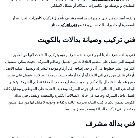
التقليدي و توصيله مع الكاميرات باسلاك أو بشكل لاسلكي.
و نقوم أيضا بتوفير فني كاميرات مراقبة مشرف بأعمال
تركيب كاميرات
الحرارية أو
المصغرة أو كاميرات التجسس بدقة مع
فني انتركم
ممتاز.
فني تركيب وصيانة بدالات بالكويت
فني بدالة مشرف لدينا امهر فني بدالة مشرف يقوم بتركيب البدالات لانها من الامور
المهمة التي تعمل على تنظيم العلاقات بين العميل وطاقم الشركة، بحيث يمكن استقبال
اكثر من عشر خطوط في آن واحد، إضافة إلى أرقام موحدة للشركة وتسهل عملية الاتصال
بأرقام تتالف من رقم إلى الثلاثة أو أربعة أرقام حسب برمجة البدالات، وتعمل على ضبط
جميع عمليات الاتصال والتحكم بها حيث يستطيع صاحب العلاقة تنظيم الشركة، وتعتبر
البدلة هي الحل المثالي لضمان جودة الشركة وتخفيف العبء على الموظفين وتقليل كلفة
العمل داخل الشركة وخاصة في حالة الاتصالات الكثيرة والمعقدة وبفضل فني بدالة
الكويت نضمن لكم تركيب البدلة بحرفية عالية وكفاءة وجودة لا مثيل لها من قبل فنيين
مختصين في تركيب البدالة وبسعر مميز وبسيط.
فني بدالة مشرف