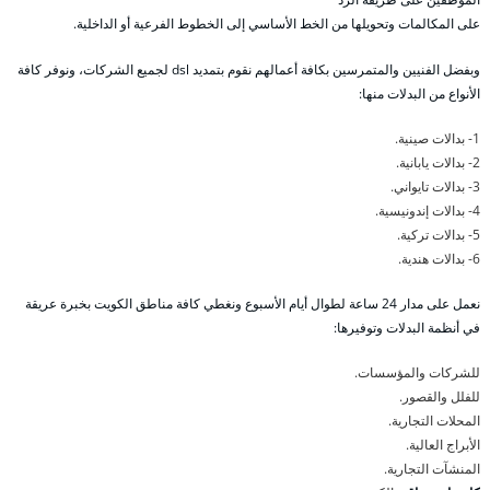
على المكالمات وتحويلها من الخط الأساسي إلى الخطوط الفرعية أو الداخلية.
وبفضل الفنيين والمتمرسين بكافة أعمالهم نقوم بتمديد dsl لجميع الشركات، ونوفر كافة
الأنواع من البدلات منها:
1- بدالات صينية.
2- بدالات يابانية.
3- بدالات تايواني.
4- بدالات إندونيسية.
5- بدالات تركية.
6- بدالات هندية.
نعمل على مدار 24 ساعة لطوال أيام الأسبوع ونغطي كافة مناطق الكويت بخبرة عريقة
في أنظمة البدلات وتوفيرها:
للشركات والمؤسسات.
للفلل والقصور.
المحلات التجارية.
الأبراج العالية.
المنشآت التجارية.