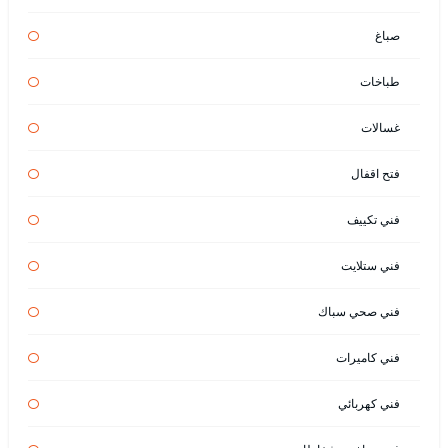
صباغ
طباخات
غسالات
فتح اقفال
فني تكييف
فني ستلايت
فني صحي سباك
فني كاميرات
فني كهربائي