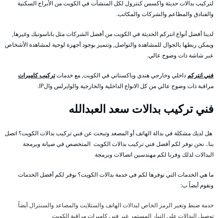
لتركيب بدالات حديثة واكسس كنترول لكل المنشآت في الكويت من الأبراج السكنية
والفنادق والمطاعم والشركات والمكاتب.
لدينا أفضل أنواع انتركم الحديثة في الكويت من أفضل الشركات مثل باناسونيك وغيرها,
ويمكن ربطها بالجوال للمشاهدة والتواصل, وتتميز بوجود أجهزة لوحية لمشاهدة الأشخاص
عبر شاشة ذات وضوح عالي.
فني انتركم
داخلي وخارجي هندي وباكستاني في الكويت, مع خدمات
تركيب كاميرات
مراقبة ذات وضوح عالي من كل الانواع الداخلية والخارجية والوايرلس والIP.
فني تركيب بدالات سعد العبدالله
هل لديك مشكلة في بدالة الهاتف أو المصعد وتبحث عن فني تركيب بدالات الكويت؟ اتصل
بنا.. نحن نوفر لكم أفضل فني تركيب بدالات الكويت المتخصص في صيانة وبرمجة
البدالات لذلك وفرنا لكم مهندسين اتصالات وبرمجة
ما هي الخدمات التي نوفرها لكم في خدمة بدالات الكويت؟ نوفر لكم أفضل الخدمات
ونقوم أيضاً ب:
خدمة ضبط وتغير الرمز الخاص لبدالات الهاتف والستلايت والمصاعد والسنترال أيضاً
توصيل البدالات على التيار المستمر عبر فني كاميرات مراقبة الكويت