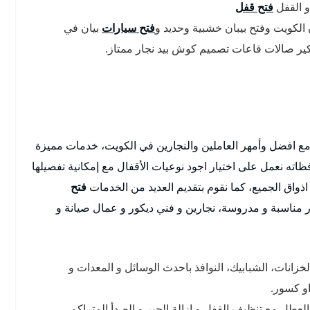
و القفل
فتح قفل
ن الكويت وفتح بيبان خشبية وحديد و
فتح سيارات
بيان في
ر صالات قاعات تصميم كوش بيد نجار ممتاز.
مع افضل وأمهر العاملين والنجارين في الكويت، خدمات مميزة
ه نعمل على اختيار اجود نوعيات الأقفال مع إمكانية تفصيلها
ذواق الجميع، كما نقوم بتقديم العديد من الخدمات
فتح
مناسبة و مدروسة، نجارين و فني ديكور و عمال صيانة و
خزانات، الشبابيك، النوافذ باحدث الوسائل و المعدات و
و كسور.
العطل مع تنظيف القفل و ازالة الجير و الصدأ المتراكم