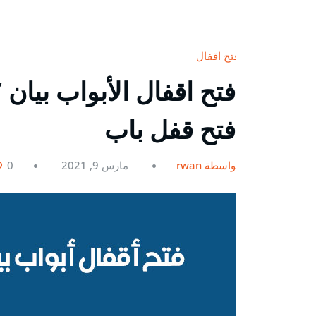
فتح اقفال
فتح قفل باب
بواسطة rwan
مارس 9, 2021
0