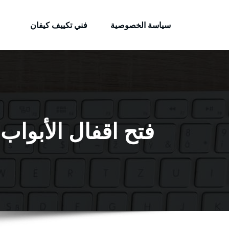
الكويتية
لتجاوز
خدمات وظائف بالكويت
لى
سياسة الخصوصية
فني تكييف كيفان
لمحتوى
فتح اقفال الأبواب بيان / 55566392 / فتح أ