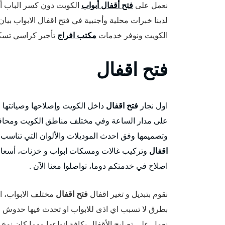
نعمل على
فتح أقفال أبواب
الكويت دون كسر الباب أ
لدينا خبرات محلية وأجنبية في فتح اقفال الابواب بيا
الكويت ونوفر خدمات
مكتب افراج
تأجير كراسي تسكي
فتح اقفال
اول نجار
فتح اقفال
داخل الكويت وإصلاحها وصيانتها 
على مدار الساعة وفي مختلف مناطق الكويت ومحافظات
وتصميمها وفق احدث الموديلات والألوان التي تناسب ا
اقفال
وتركيب غالات ومسكات ابواب و خزنات، أسعار 
اصلاح في خدمتكم دوما، تواصلوا معنا الآن .
نقوم بتبديل و تغير اقفال
فتح اقفال
مختلف الابواب، ال
بطرق لا تسبب اي اذى للابواب او تحدث فيها حدوش ا
نعمل على تصليح الأقفال بكافة انواعها مهما كان نوع 