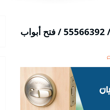
فتح اقفال الأبواب بيان / 55566392 / فتح أبواب