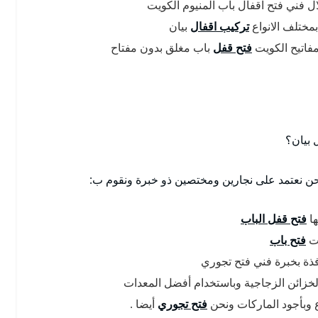
ال فني فتح اقفال باب المنيوم الكويت
بمختلف الانواع
تركيب اقفال
بيان
فاتيح الكويت
فتح قفل
باب مغلق بدون مفتاح
 بيان؟
نحن نعتمد على نجارين ومختصين ذو خبرة ونقوم ب:
ها
فتح قفل الباب
يت
فتح باب
فذة بخبرة فني فتح تجوري
لخزائن الزجاجية وباستخدام أفضل المعدات
اع وبأجود الماركات ونحن
فتح تجوري
أيضا .