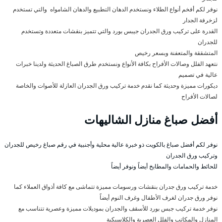
نوفر لكم أفخم أنواع الطلاء ونستخدم الدهان التطبيع والدهان الشامواه والتي تستخدم
لزخرفة الجدار
القدرة على تركيب ورق الجدران جيبس بورد والتي تتميز بنقشات متعددة وتستخدم
للجدران
المتشققة والمتعفنة وبسعر رخيص
نتعهد الفلل وصالات الأفراح بكافة الأنواع ونستخدم طرق الصباغ الحديثة ولدينا خبرات
عالية في تصميم
ديكورات مميزة وحديثة كما نقدم خدمة تركيب ورق الجدران العازلة للأصوات والخاصة
لصالات الأفراح
أفضل صباغ منازل الشاليهات
نوفر لكم أفضل صباغ بالكويت ذو خبرة عالية محلية وأجنبية في رقم صباغ رخيص للجدران
وتركيب ورق الجدران
للحائط والحمامات والمطابخ أيضاً ونوفر أيضاً
خدمة تركيب ورق جدران بنقشات ورسومات مميزة تتماشى مع كافة أذواق العملاء كما
نوفر ورق جدران لغرف الأطفال وغرف النوم أيضاً
نوفر خدمة تركيب جبس بورد للأسقف والجدران بموديلات مميزة وعصرية تتناسب مع
المنازل والمكاتب والفلل العصرية والكلاسيكية