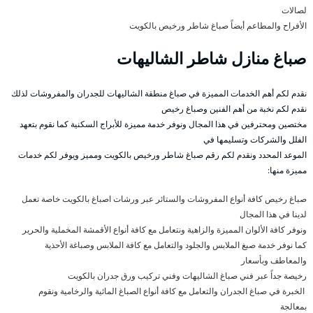
لصالات
الأفراح والمطاعم أيضاً صباغ شاطر ورخيص بالكويت
صباغ منازل شاطر الشاليهات
نقدم لكم أهم الخدمات المميزة في صباغ منطقة الشاليهات للجدران والمفروشات لذلك
نقدم لكم نخبة من أهم الفنين وصباغ رخيص
مختصين ومحترفين في هذا المجال ونوفر خدمة مميزة للأبراج السكنية كما نقوم بتعهد
الفلل والشركات وتسليمها في
الموعد المحدد ونقدم لكم رقم صباغ شاطر ورخيص بالكويت ومميز ويوفر لكم خدمات
مميزة منها:
صباغ رخيص كافة أنواع المفروشات والستائر عبر ورشات اصباغ بالكويت خاصة تعمل
لدينا في هذا المجال
ونوفر كافة الألوان المميزة والزاهية ونتعامل مع كافة أنواع الأقمشة المخملية والحرير
كما نوفر خدمة صبغ الملابس والجلود والتعامل مع كافة الملابس وصباغة الأحذية
والمعاطف وبأسعار
رخيصة جداً عبر فني صباغ الشاليهات وفني تركيب ورق جدران بالكويت
الخبرة في صباغ الجدران والتعامل مع كافة أنواع الصباغ المائية والرخامية ونقوم
بمعالجة