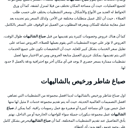
لجميع العمليات، حيث أن مساحة المكان تختلف من فيلا لمنزل لشقة، كما أن ورق
الحوائط له العديد من الأنواع والأشكال، وسعر التشطيبات يختلف على حسب طلب
العملاء ، حيث أن لكل عميل متطلبات مختلفة عن الأخر، ولذلك السعر يتم تحديده بعد
عمل معاينة شاملة للمكان ومعرفة المطلوب من العميل ثم الوقوف على السعر بالكامل.
كما أن هناك عروض وخصومات كثيرة يتم تقديمها من قبل
صباغ الشاليهات
طوال الوقت،
العروض لا تؤثر على جودة التشطيبات التي يقوم بعملها للعملاء، العروض تساعد على
تقليل سعر الخدمات بشكل كبير للغاية، حيث أن التخفيضات تكون على جميع الخدمات
التي يتم تقديمها، يمكنك عزيزي العميل متابعة العروض ومن ثم الاختيار منها لعمل
تشطيبات ممتازة بسعر حصري لا يوجد في أي مكان أخر مع احترافية ودقة بالعمل لا حدود
لها.
صباغ شاطر ورخيص بالشاليهات
اول صباغ شاطر ورخيص بالشاليهات لدينا افضل مجموعة من التشطيبات التي تضاهي
افضل التصميمات العالمية الحديثة، حيث أنه يتم تقديم مجموعة خدمات لا مثيل لها منها
عمل جبس بورد لأي مساحة كبيرة أو صغيرة مع عمل رسومات راقية، كما يمكن لـ
صباغ
الشاليهات
عمل مجموعة ديكورات جميلة سواء للواجهات الخارجية أو من الداخل، نهتم
بأدق التفاصيل عند تقديم التشطيبات المختلفة، كما أن
صباغ الشاليهات
يحرص بشكل كامل
على وجود خدمه رائعة بدون أي أخطاء.