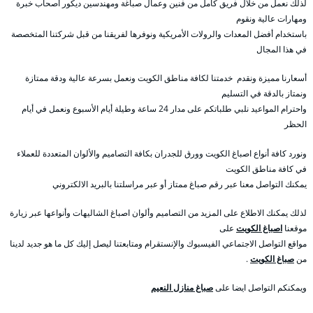
لذلك نعمل من خلال فريق كامل من فنين وعمال صباغة ومهندسين ديكور أصحاب خبرة
ومهارات عالية ونقوم
باستخدام أفضل المعدات والرولات الأمريكية ونوفرها لفريقنا من قبل شركتنا المتخصصة
في هذا المجال
أسعارنا مميزة ونقدم خدمتنا لكافة مناطق الكويت ونعمل بسرعة عالية ودقة ممتازة
ونمتاز بالدقة في التسليم
واحترام المواعيد نلبي طلباتكم على مدار 24 ساعة وطيلة أيام الأسبوع ونعمل في أيام
الحظر
ونورد كافة أنواع اصباغ الكويت وورق للجدران بكافة التصاميم والألوان المتعددة للعملاء
في كافة مناطق الكويت
يمكنك التواصل معنا عبر رقم صباغ ممتاز أو عبر مراسلتنا بالبريد الالكتروني
لذلك يمكنك الاطلاع على المزيد من التصاميم وألوان اصباغ الشاليهات وأنواعها عبر زيارة
موقعنا
اصباغ الكويت
على
مواقع التواصل الاجتماعي الفيسبوك والإنستقرام ومتابعتنا ليصل إليك كل ما هو جديد لدينا
من
صباغ الكويت
.
ويمكنكم التواصل ايضا على
صباغ منازل النعيم