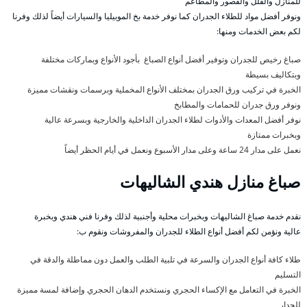
للمنازل والفلل والقصور والمطاعم
ونوفر أفضل مواد للطلاء الجدران كما نوفر خدمة بخ الموبيليا والسيارات أيضاً لذلك وفرنا
لكم بعض الخدمات ومنها:
صباغ رخيص للجدران وتوفير أفضل أنواع الصباغ بأجود الأنواع وبماركات مختلفة
وبتكاليف بسيطة
الخبرة في تركيب ورق الجدران بمختلف الأنواع المخملية وبرسمات ونقشات مميزة
ونوفر ورق جدران للحمامات والمطابخ
نوفر أفضل المعدات والأدوات لطلاء الجدران الداخلية والخارجية وبسرعة عالية
وبخبرات ممتازة
نعمل على مدار 24 ساعة وعلى مدار الأسبوع ونعمل في أيام الحظر أيضاً
صباغ منازل هندي الشاليهات
نقدم خدمة صباغ الشاليهات وبخبرات محلية وأجنبية لذلك وفرنا فني هندي وبخبرة
عالية ونؤمن لكم أفضل أنواع الطلاء للجدران والمفروشات ونقوم ب:
طلاء كافة أنواع الجدران والسرعة في تلبية الطلب والعمل دون مماطلة والدقة في
التسليم
الخبرة في التعامل مع الإكساء الحجري ونستخدم الدهان الحجري وإضافة لمسة مميزة
للجدار