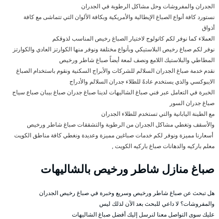
الجدران والمفروشات وحل مشاكل الرطوبة في الجدران
نستورد كافة أنواع الصباغ الإيطالية والأمريكية وبكافة الألوان التي تتماشى مع كافة
أذواق
العملاء كما نوفر لكم كاتولوج لاختيار الصباغ رخيص المناسب لذوقكم
نوفر لكم صباغ رخيص البلاستيكي وبأنواع مختلفة ونوفر منها الكوارتز العادي والكوارتز
المطاطي والبلاستيك اللامع ونصف لمعة أيضاً صباغ شاطر ورخيص
نقدم خدمة صباغ الجدران السلالم للشركات والأبراج السكنية ونقوم باستخدام الصباغ
الايبوكسي والذي يستخدم عادةً للطلاء جدران السلالم والأدراج
الخبرة في التعامل عبر فني صباغ الشاليهات لدينا صباغ جدران صباغ بيبان صباع سياج
صباغ جدران السور
مع الطينة اليابانية والتي تستخدم للطلاء الجدران
والأسقف وتغطي مشاكل الجدران من الرطوبة والتشققات صباغ شاطر ورخيص
أسعارنا مميزة ونوفر لكم خدمات صباغين مميزة وعديدة ونغطي كافة مناطق الكويت
معلم باركيه والدهانات صباغ باركيه الكويت ,
صباغ منازل شاطر ورخيص بالشاليهات
هل تبحث عن صباغ شاطر ورخيص وسريع وخبرة في صباغ رخيص الجدران
والمفروشات؟ لا داعي للبحث بعد الآن لذلك ليس
عليك سوى التواصل معنا لنرسل إليك أفضل صباغ الشاليهات