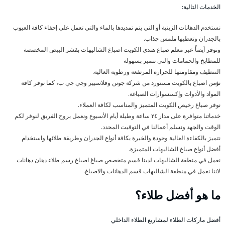
الخدمات التالية:
نستخدم الدهانات الزيتية أو التي يتم تمديدها بالماء والتي تعمل على إخفاء كافة العيوب
بالجدران وتعطيها ملمس جذاب.
ونوفر أيضاً عبر معلم صباغ هندي الكويت اصباغ الشاليهات بقشر البيض المخصصة
للمطابخ والحمامات والتي تتميز بسهولة
التنظيف ومقاومتها للحرارة المرتفعة ورطوبة العالية.
نؤمن اصباغ بالكويت مستورد من شركة جونن وفلاسبير وجي جي ب، كما نوفر كافة
المواد والأدوات وإكسسوارات الصباغة.
نوفر صباغ رخيص الكويت المتميز والمناسب لكافة العملاء.
خدماتنا متوافرة على مدار ٢٤ ساعة وطيلة أيام الأسبوع ونعمل بروح الفريق لنوفر لكم
الوقت والجهد ونسلم أعمالنا في التوقيت المحدد.
نتميز بالكفاءة العالية وجودة والخبرة بكافة أنواع الجدران وطريقة طلائها واستخدام
أفضل أنواع صباغ الشاليهات المتميزة.
نعمل في منطقة الشاليهات لدينا قسم متخصص صباغ اصباغ رسم طلاء دهان دهانات
لاننا نعمل في منطقة الشاليهات قسم الدهانات والاصباغ.
ما هو أفضل طلاء؟
أفضل ماركات الطلاء لمشاريع الطلاء الداخلي