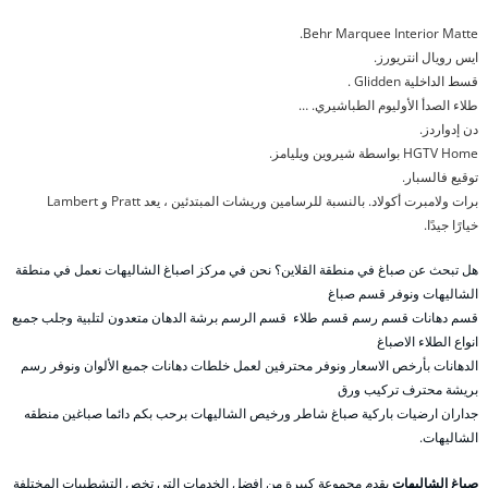
Behr Marquee Interior Matte.
ايس رويال انتريورز.
قسط الداخلية Glidden .
طلاء الصدأ الأوليوم الطباشيري. …
دن إدواردز.
HGTV Home بواسطة شيروين ويليامز.
توقيع فالسبار.
برات ولامبرت أكولاد. بالنسبة للرسامين وريشات المبتدئين ، يعد Pratt و Lambert
خيارًا جيدًا.
هل تبحث عن صباغ في منطقة القلاين؟ نحن في مركز اصباغ الشاليهات نعمل في منطقة
الشاليهات ونوفر قسم صباغ
قسم دهانات قسم رسم قسم طلاء قسم الرسم برشة الدهان متعدون لتلبية وجلب جمبع
انواع الطلاء الاصباغ
الدهانات بأرخص الاسعار ونوفر محترفين لعمل خلطات دهانات جمبع الألوان ونوفر رسم
بريشة محترف تركيب ورق
جداران ارضيات باركية صباغ شاطر ورخيص الشاليهات برحب بكم دائما صباغين منطقه
الشاليهات.
صباغ الشاليهات
يقدم مجموعة كبيرة من افضل الخدمات التي تخص التشطيبات المختلفة