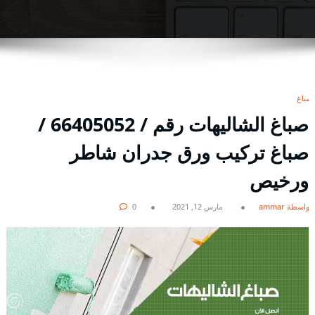
صباغ
صباغ الشاليهات رقم / 66405052 /
صباغ تركيب ورق جدران شاطر
ورخيص
بواسطة ammar
مارس 12, 2021
0