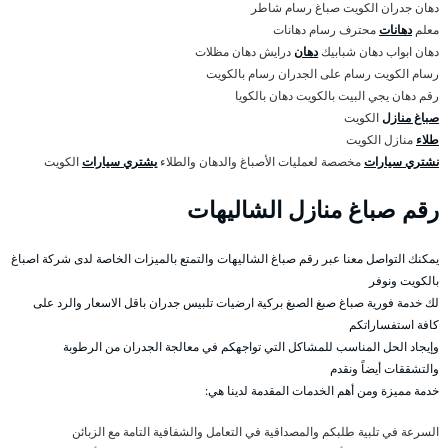
دهان جدران الكويت صباغ رسام شاطر
معلم
دهانات
محترف رسام دهانات
دهان ابواب دهان شبابيك
دهان
درايش دهان مظلات
رسام الكويت رسام على الجدران رسام بالكويت
رقم دهان يجي البيت بالكويت دهان بالكويا
صباغ منازل
الكويت
طلاء
منازل الكويت
نشتري سيارات
مخصصة لعمليات الأصباغ والدهان والطلاء
يشتري سيارات
الكويت
رقم صباغ منازل الشاليهات
يمكنك التواصل معنا عبر رقم صباغ الشاليهات والتمتع بالميزات الخاصة لدى شركة اصباغ
بالكويت ونوفر
لك خدمة فورية صباغ صبغ الصبغ بركية ارضيات تلبيس جدران باقل الاسعار والرد على
كافة استفساراتكم
وإيجاد الحل المناسب للمشاكل التي تواجهكم في معالجة الجدران من الرطوبة
والتشققات أيضاً ونقدم
خدمة مميزة ومن أهم الخدمات المقدمة لدينا هي:
السرعة في تلبية طلبكم والمصداقية في التعامل والشفافية التامة مع الزبائن