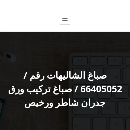
لتجاوز
الكويتية
خدمات وظائف بالكويت
لى
لمحتوى
صباغ الشاليهات رقم /
66405052 / صباغ تركيب ورق
جدران شاطر ورخيص