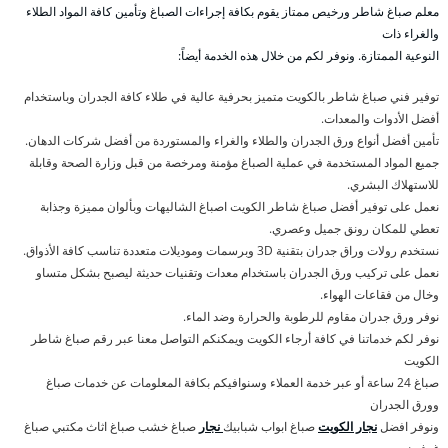
معلم صباغ شاطر ورخيص ممتاز يقوم بكافة إجراءات الصباغ وتأمين كافة المواد الطلاء
والغراء ذات
النوعية الممتازة. ونوفر لكم من خلال هذه الخدمة أيضاً:
توفير فني صباغ شاطر بالكويت متميز بحرفية عالية في طلاء كافة الجدران وباستخدام
أفضل الأدوات والمعدات.
تأمين أفضل أنواع ورق الجدران والطلاء والغراء والمستوردة من أفضل شركات الدهان.
جميع المواد المستخدمة في عملية الصباغ مؤمنة ومرخصة من قبل وزارة الصحة وقابلة
للاستهلاك البشري.
نعمل على توفير أفضل صباغ شاطر الكويت اصباغ الشاليهات وبألوان مميزة وجذابة
تعطي للمكان رونق جميل وعصري.
نستخدم رولات وراق جدران بتقنية 3D وبرسمات وموديلات متعددة تناسب كافة الأذواق.
نعمل على تركيب ورق الجدران باستخدام معدات وتقنيات حديثة ليصبح بشكل متساو
وخال من فقاعات الهواء.
نوفر ورق جدران مقاوم للرطوبة والحرارة وضد الماء.
نوفر لكم خدماتنا في كافة أرجاء الكويت ويمكنكم التواصل معنا عبر رقم صباغ شاطر
الكويت
صباغ 24 ساعة أو عبر خدمة العملاء وسنوافيكم بكافة المعلومات عن خدمات صباغ
وورق الجدران
ونوفر افضل
نجار الكويت
صباغ ابواب شبابيك
نجار
صباغ خشب صباغ اثاث مكتبي صباغ