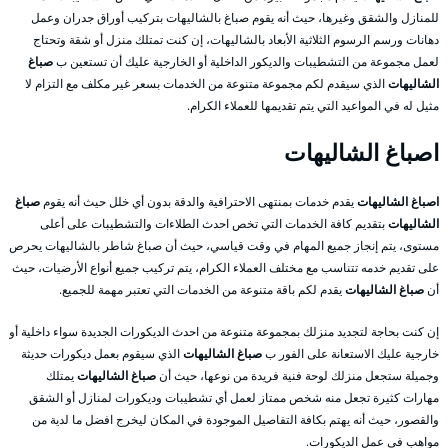
للمنازل والشقق وغيرها، حيث أنه يقوم صباغ بالشاليهات بتركيب أوراق جدران وعمل
دهانات ورسم الرسوم الثلاثية الأبعاد بالشاليهات، إن كنت تمتلك منزل أو شقة وتحتاج
لعمل مجموعة من التشطيبات والديكور الداخلية أو الخارجية عليك أن تستعين ب
صباغ
الشاليهات
الذي سيقدم لكم مجموعة متنوعة من الخدمات بسعر غير مكلف مع التزام لا
مثيل له في المواعيد التي يتم تقديمها للعملاء الكرام.
اصباغ الشاليهات
اصباغ الشاليهات
يقدم خدمات بمنتهى الاحترافية والدقة بدون أي خلل حيث أنه يقوم
صباغ
الشاليهات
بتقديم كافة الخدمات التي تخص احدث الطلاءات والتشطيبات على أعلى
مستوى، يتم إنجاز جميع المهام في وقت قياسي، حيث أن صباغ شاطر بالشاليهات يحرص
على تقديم خدمه تتناسب مع مختلف العملاء الكرام، يتم تركيب جميع أنواع الأرضيات، حيث
أن
صباغ الشاليهات
يقدم لكم باقة متنوعة من الخدمات التي تعتبر مهمة للجميع.
إن كنت بحاجة لتجديد منزلك بمجموعة متنوعة من احدث الديكورات الجديدة سواء داخلية أو
خارجية عليك الاستعانة على الفور ب
صباغ الشاليهات
الذي سيقوم بعمل ديكورات حديثة
وجميلة ستجعل منزلك لوحة فنية فريدة من نوعها، حيث أن
صباغ الشاليهات
يمتلك
مهارات كثيرة تجعل منه شخص ممتاز لعمل أي تشطيبات وديكورات لمنازل أو الشقق
والقصور، حيث أنه يهتم بكافة التفاصيل الموجودة في المكان ليخرج افضل ما لدية من
مواهب في عمل الديكورات.