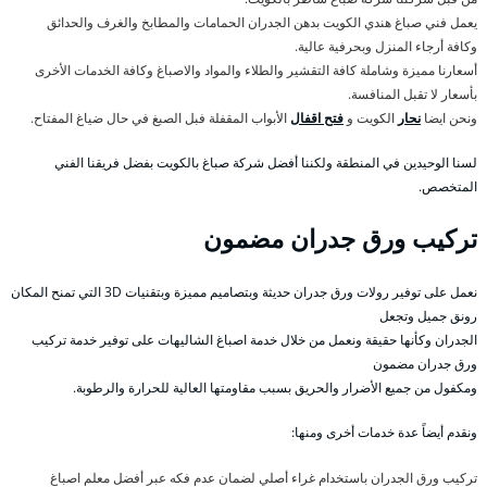
يعمل فني صباغ هندي الكويت بدهن الجدران الحمامات والمطابخ والغرف والحدائق
وكافة أرجاء المنزل وبحرفية عالية.
أسعارنا مميزة وشاملة كافة التقشير والطلاء والمواد والاصباغ وكافة الخدمات الأخرى
بأسعار لا تقبل المنافسة.
ونحن ايضا
نحار
الكويت و
فتح اقفال
الأبواب المقفلة فبل الصبغ في حال ضياغ المفتاح.
لسنا الوحيدين في المنطقة ولكننا أفضل شركة صباغ بالكويت بفضل فريقنا الفني
المتخصص.
تركيب ورق جدران مضمون
نعمل على توفير رولات ورق جدران حديثة وبتصاميم مميزة وبتقنيات 3D التي تمنح المكان
رونق جميل وتجعل
الجدران وكأنها حقيقة ونعمل من خلال خدمة اصباغ الشاليهات على توفير خدمة تركيب
ورق جدران مضمون
ومكفول من جميع الأضرار والحريق بسبب مقاومتها العالية للحرارة والرطوبة.
ونقدم أيضاً عدة خدمات أخرى ومنها:
تركيب ورق الجدران باستخدام غراء أصلي لضمان عدم فكه عبر أفضل معلم اصباغ