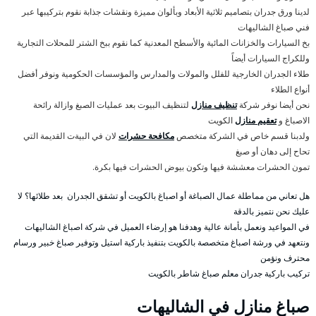
لدينا ورق جدران بتصاميم ثلاثية الأبعاد وبألوان مميزة ونقشات جذابة نقوم بتركيبها عبر
فني صباغ الشاليهات
بخ السيارات والخزانات المائية والأسطح المعدنية كما نقوم ببخ الشتر للمحلات التجارية
وللكراج السيارات أيضاً
طلاء الجدران الخارجية للفلل والمولات والمدارس والمؤسسات الحكومية ونوفر أفضل
أنواع الطلاء
نحن أيضا نوفر شركة
تنظيف منازل
لتنظيف البيوت بعد عمليات الصبغ وازالة رائحة
الاصباغ و
تعقيم منازل
الكويت
ولدبنا قسم خاص في الشركة متخصص
مكافحة حشرات
لان في البيةت القديمة التي
تحاح إلى دهان أو صبغ
تمون الحشرات معششة فيها وتكون بيوض الحشرات فيها بكرة.
هل تعاني من مماطلة عمال الصباغة أو اصباغ بالكويت أو تشقق الجدران بعد طلائها؟ لا
عليك نحن نتميز بالدقة
في المواعيد ونعمل بأمانة عالية وهدفنا هو إرضاء العميل في شركة اصباغ الشاليهات
ونتعهد في ورشة اصباغ متخصصة بالكويت بتنفيذ باركية استيل وتوفير صباغ خبير ورسام
محترف ونؤمن
تركيب باركية جدران معلم صباغ شاطر بالكويت
صباغ منازل في الشاليهات