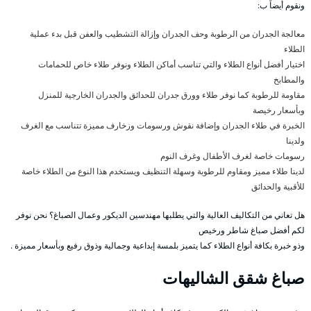
ونقوم أيضاً ب:
معالجة الجدران من الرطوبة وحف الجدران وإزالة التشطيب والعفن قبل بدء عملية
الطلاء
اختيار أفضل أنواع الطلاء والتي تناسب أماكن الطلاء ونوفر طلاء خاص للحمامات
والمطابخ
مقاومة للرطوبة كما نوفر طلاء وورق جدران للحدائق والجدران الخارجية للمنزل
وبأسعار رخيصة
الخبرة في طلاء الجدران وإضافة نقوش ورسومات وزخارف مميزة تتناسب مع الغرف
ولدينا
رسومات خاصة لغرف الأطفال وغرف النوم
لدينا طلاء مميز ومقاوم للرطوبة وسهلة التنظيف ويستخدم هذا النوع من الطلاء خاصة
للأقبية والحدائق
هل تعاني من التكاليف العالية والتي يطلبها مهندسين الديكور وعمال الصباغ؟ نحن نوفر
لكم أفضل صباغ شاطر ورخيص
وذو خبرة بكافة أنواع الطلاء كما يتميز بلمسة إبداعية وجمالية وذوق رفيع وبأسعار مميزة .
صباغ شقق الشاليهات