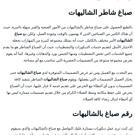
صباغ شاطر الشاليهات
بالطبع الحصول على صباغ شاطر بالشاليهات من الأمور الصعبة والغير سهلة بالمرة، حيث
أن هناك الكثير من الصباغين الذين لا يهتمون بالوقت وجودة العمل، ولكن مع
صباغ
الشاليهات
الأمر مختلف بالكامل، حيث أنه يمتلك مجموعة كبيرة من المهارات تجعله
الاختيار الأمثل لتقديم خدمات الديكورات والتشطيبات، حيث أن الصباغ الشاطر هو ما يقدم
جميع الخدمات التي تخص التشطيبات ومنها الجبس بورد والدهانات وغيرها، كما أنه يقوم
بعرض مجموعة متنوعة من التصميمات الحصرية التي تتناسب مع أي مساحة.
يتم التحدث مع العميل ومن ثم عرض التصميمات المتوفرة لدي
صباغ الشاليهات
حتى
يختار العميل التصميمات التي يفضلها، ويقوم
صباغ الشاليهات
الشاطر بتنفيذ كافة
التصميمات بدون أي أخطاء مع الحرص على تقديم خدمه لا غبار عليها، حيث أن الصباغ
يحرص على حفظ مكانته وسط العملاء الكرام من خلال تقديم تصميمات ممتازة ليس بها
أي أخطاء لتنال رضاء كافة العملاء.
رقم صباغ بالشاليهات
إن كنت تريد عمل ديكورات ممتازة عليك التواصل مع صباغ بالشاليهات والذي سيقوم
بعمل مجموعة حصرية من التشطيبات العالية الجودة في وقتها بدون تأخير عليك في