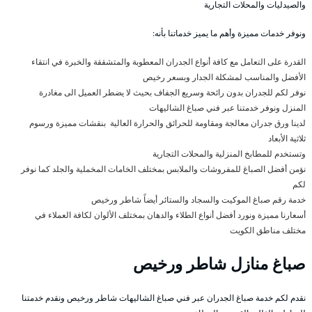
والصيدليات والمحلات التجارية
ونوفر خدمات مميزة وأهم ما يميز خدماتنا بأنه:
القدرة على التعامل مع كافة أنواع الجدران المعطوبة والمتشققة والخبرة في انتقاء
الأفضل والمناسب لمشكلة الجدار وبسعر رخيص
نوفر لكم للجدران بدون رائحة وسريع الجفاف بحيث لا يضطر العميل الى مغادرة
المنزل ونوفر خدمتنا عبر فني صباغ الشاليهات
لدينا ورق جدران معالجة ومقاومة للحرائق والحرارة العالية بنقشات مميزة ورسوم
ثلاثية الأبعاد
وتستخدم للمطابخ المنزلية والمحلات التجارية
نؤمن أفضل الصباغ للمفروشات والملابس بمختلف الخامات المخملية والجلد كما نوفر
لكم
خدمة رقم صباغ الموكيت والسجاد والستائر أيضاً شاطر ورخيص
أسعارنا مميزة ونورد أفضل أنواع الطلاء والدهان بمختلف الألوان لكافة العملاء في
مختلف مناطق الكويت
صباغ منازل شاطر ورخيص
نقدم لكم خدمة صباغ الجدران عبر فني صباغ الشاليهات شاطر ورخيص ونقدم خدمتنا