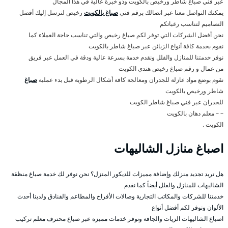
عبر فني صباغ شاطر ورخيص بالكويت وذو خبرة عالية في هذا المجال
يمكنك التواصل معنا عبر اتصالك برقم فني
صباغ بالكويت
رخيص لنرسل إليك أفضل
التصاميم لتناسب رغباتكم
نحن أفضل الشركات التي توفر لكم صباغ رخيص والتي تناسب حاجة العملاء كما
نقوم بخدمة كافة أنواع الزبائن عبر صباغ شاطر بالكويت
نوفر خدمتنا للمنازل والفلل ونقدم خدمة بسرعة عالية ودقة في العمل عبر فريق
من عمال و رقم صباغ رخيص هندي الكويت
نقوم بوضع مواد عازلة للجدران ومعالجة كافة أشكال الرطوبة قبل بدء عملية
صباغ
شاطر ورخيص بالكويت
للجدران عبر فني صباغ شاطر الكويت
– – معلم دهان بالكويت
الكويت .
اصباغ منازل الشاليهات
هل تريد تجديد منزلك وإضافة مميزات للديكور المنزل؟ نحن نوفر لك خدمة صباغ منظقة
الشاليهات للمنازل والفلل أيضاً كما نقدم
خدمتنا للشركات والمكاتب التجارية وصالات الأفراح والمطاعم والفنادق ولدينا أحدث
الألوان ونوفر لكم أفضل أنواع
اصباغ الشاليهات الزيات والجافة ونوفر خدمات مميزة عبر صباغ محترف معلم تركيب