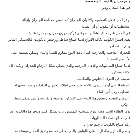
ورق جدران بالكويت المتخصصة
في هذا المجال وهي:
نوفر لكم أفضل التصاميم والألوان للجدران كما نقوم بمعالجة الجدران وإزالة
التشطيبات أو الثقوب أو أي عطب
في الجدار عبر صباغ الشاليهات وفني تركيب ورق جدران ذو خبرة عالية
نقدم اصباغ الكويت بكافة الأنواع لدينا اصباغ شاطر ورخيص بالكويت البلاستيكي المائي
ويتم استخدامها
للجدران الداخلية والخارجية كما أن هذا النوع مقاوم للصدأ والماء ويمكن تطبيقه على
الأسطح المعدنية
لدينا اصباغ الشاليهات والدهان الترخيم والذي يعطي شكل الرخام للجدران ولكنه أقل
تكلفة ويمكن
تطبيقه في الغرف الجلوس والمكاتب
الصباغ الزيتي أو ما يسمى بالاكيه ويستخدم لطلاء الجدران الداخلية ويتميز بسهولة
التنظيف ولا يتأثر بالماء
الدهان التعتيق ويطبق هذا النوع على الأماكن الواسعة والفارغة والتي تضفي منظر
أنتيكي
نوفر الطلاء الجير وهذا النوع يستخدم للمستودعات بشكل كبير ونوفر هذه الخدمة عبر
فني صباغ منطقة الشاليهات
رقم صباغ بالكويت ترخيم جدران
ونقدم للمنازل والفلل الدهان اللؤلؤي والذي يعطي فخامة وتميز للمكان ويستخدم