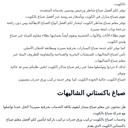
بالكويت.
نوفر لكم أفضل صباغ شاطر ورخيص ومتميز بخدماته المتعددة.
نقوم بصباغ منازل في الكويت وبأسعار مدروسة عبر أفضل صباغ بالكويت.
نوفر معلم صباغ شاطر الكويت ليختار لكم أفضل أنواع الصباغ الايطالية ومن دون رائحة
مزعجة وذات لمعة مميزة.
نقوم بطلاء الأثاث والأبواب الخشبية ونقوم أيضاً بحمايتها بطلاء مقاوم للمياه عبر صباغ
هندي الكويت
كما نوفر لكم خدمة صباغ السيارات بحرفية مميزة ومطابقة للدهان الأصلي.
نأمن اصباغ الشاليهات للمنشئات البحرية والصناعية والمقاومة للظروف البيئة عبر
معلم صباغ الشاليهات.
لذلك لا تتردوا وتواصلوا معنا عبر رقم صباغ شاكر الكويت لنلبي طلبكم بسرعة عالية
ونوفر
اصباغ الكويت عالية الجودة الكويت كما نوفر خدمة تركيب ورق جدران مضمون.
صباغ باكستاني الشاليهات
هل تبحثون عن معلم صباغ ممتاز ليقوم بكافة الخدمات بحرفية مميزة؟ الحل عندنا تواصلوا
مع شركة صباغ بالكويت
وخدمات اصباغ بالكويت تركيب ورق جدرات تركيب باركية لتأمين لكم أفضل معلم صباغ
باكستاني الكويت الذي يقدم