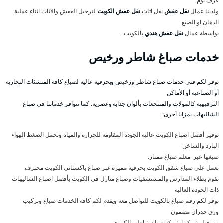
غرف نوم
ولدينا عمال
نقل عفش
نقل اثاث
نقل عفش الكويت
لترحيل العفش والاثاث اثناء عملية
الدهان او الصبغ
بواسطة عمال
نقل عفش هندي
بالكويت.
خدمات صباغ شاطر ورخيص
نوفر لكم فني خدمات صباغ شاطر ورخيص وبحرفية عالية لصباغ كافة المنشئات التجارية
أو الصناعية أو الأماكن
الترفيهية كالمولات والمنتجعات بألوان جذابة وعصرية. كما تتوافر خدماتنا في صباغ
الشاليهات بمزايا أخرى:
توفير أفضل اصباغ الكويت عالية الجودة المقاومة للحرارة والمياه وتحمل الضغط الهواء
البارد والساخن
صبغها عبر معلم صباغ ممتاز.
نعمل على صباغ شقق الكويت بحرفية مميزة عبر صباغ باكستاني الكويت محترف.
نقوم بطلاء المدارس والمستشفيات وصباغ منازل في الكويت بأفضل اصباغ الشاليهات
ذات الجودة العالية
نوفر لكم رقم صباغ بالكويت للتواصل معه ويقدم لكم كافة الخدمات صباغ وتركيب
ورق جدران مضمون
من قبل شركتنا شركة صباغ شاطر بالكويت.