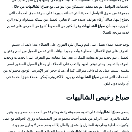
الخدمات، التواصل لم يعد معقد، ستتمكن من التواصل مع
صباغ الشاليهات
من خلال
مجموعة من طرق التواصل الحديثة التي تساعد بدورها على سرعة حجز الخدمات التي
تحتاج إليها، هناك أرقام هواتف عديدة حتى لا يعاني العميل من شبكة مشغولة وعدم الرد
الفوري، حيث أن
صباغ الشاليهات
وفر الكثير من الخطوط كنوع من الحرص على تقديم
خدمه مريحة للعملاء.
يوجد خدمه عملاء تعمل على قدم وساق للرد الفوري على العملاء عند الاتصال، سيتم
التعرف على نوع الاعمال المطلوبة وأخذ جميع البيانات التي تخص العميل من اسم وعنوان
العميل ، يتم تحديد موعد معاينة للمكان، بعد عمل معاينة يتم التعرف على الخدمات وتحديد
الموعد بالتقديم، وحتى نوفر الجهد والتعب على العملاء، لن يحتاج العميل للحضور لمقر
بنفسه، سيتم عمل تعاقد داخل منزلك، كما أن هناك حجز عبر الإنترنت، لوجود مجموعة من
الصفحات التي تخص
صباغ الشاليهات
مع بريد الالكتروني، يُمكن لعملاء حجز الخدمة في
أي وقت دون قلق.
صباغ رخيص الشاليهات
يسعى
صباغ الشاليهات
على تقديم مجموعة رائعة ومتنوعة من الخدمات بسعر جيد وغير
مكلف بالمرة، على الرغم من تقديم أحدث مجموعة من التصميمات وورق الحوائط مع عمل
ديكورات داخلية وخارجية للمنازل والشقق والفلل إلا أنه يقدم سعر لا يقارن مع جودة
وإتقان الخدمات التي يقوم
صباغ الشاليهات
بتقديمها للعملاء، السعر بالطبع ليس موحد