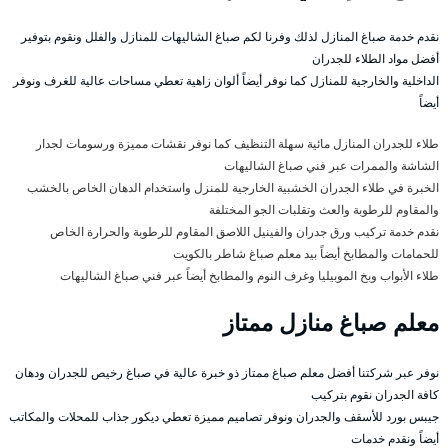
نقدم خدمة صباغ المنازل لذلك وفرنا لكم صباغ الشاليهات للمنازل والفلل ونقوم بتوفير
أفضل مواد الطلاء للجدران
الداخلية والخارجية للمنازل كما نوفر أيضاً ألوان زاهية تعطي مساحات عالية للغرف ونوفر
أيضاً
طلاء للجدران المنازل مائية سهلة التنظيف كما نوفر نقشات مميزة ورسومات لجدار
الشاشة والممرات عبر فني صباغ الشاليهات
الخبرة في طلاء الجدران الخشبية الخارجية للمنزل واستخدام الدهان الخاص بالخشب
والمقاوم للرطوبة والعث وتقلبات الجو المختلفة
نقدم خدمة تركيب ورق جدران والفينيل اللاصق المقاوم للرطوبة والحرارة الخاص
للحمامات والمطابخ أيضاً بيد معلم صباغ شاطر بالكويت
طلاء الأبواب وبخ الموبيليا وغرف النوم والمطابخ أيضاً عبر فني صباغ الشاليهات
معلم صباغ منازل ممتاز
نوفر عبر شركتنا أفضل معلم صباغ ممتاز ذو خبرة عالية في صباغ رخيص للجدران ودهان
كافة الجدران نقوم بتركيب
جيبس بورد للأسقف والجدران ونوفر تصاميم مميزة تعطي ديكور جذاب للمحلات والمكاتب
أيضاً ونقدم خدمات