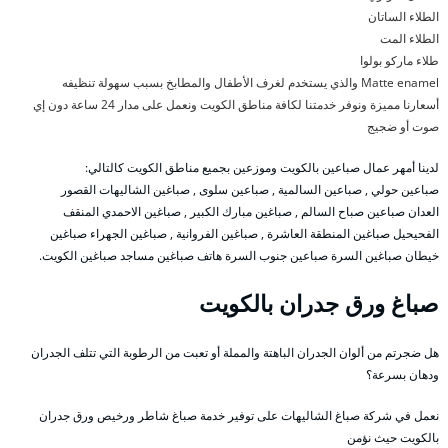
الطلاء الساتان
الطلاء المت
طلاء ماركو بولوا
Matte enamel والذي يستخدم لغرف الأطفال والمطابخ بسبب سهولة تنظيفه
أسعارنا مميزة ونوفر خدمتنا لكافة مناطق الكويت ونعمل على مدار 24 ساعة دون إي
صوت أو ضجيج
لدينا أمهر عمال صباعين بالكويت وموزعين بجميع مناطق الكويت كالتالي:
صباعين حولي , صباعين السالمية , صباعين سلوى , صباغين الشاليهات القصور
العدان صباعين صباح السالم , صباغين مبارك الكبير , صباغين الاحمدي المنقف
الفحيحيل صباغين المنطقة العاشرة , صباغين الفروانية , صباغين الجهراء صباغين
خيطان صباغين السرة صباعين جنوب السرة هاتف صباغين مساجد صباغين الكويت.
صباغ ورق جدران بالكويت
هل ضجرتم من ألوان الجدران الباهتة والمملة أو تعبت من الرطوبة التي تتلف الجدران
ودهان بسرعة؟
نعمل في شركة صباغ الشاليهات على توفير خدمة صباغ شاطر ورخيص ورق جدران
بالكويت حيث نؤمن