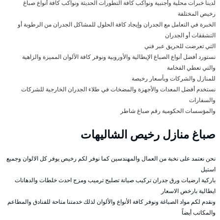
لدينا خبرات محلية وأجنبية ونواكب كافة التطورات الحديثة ونواكب كافة أنواع صباغ
رخيص المختلفة
الخبرة في التعامل مع الجدران وإيجاد كافة الحلول للمشاكل الجدران من الرطوبة أو
التشققات أو الجدران
التي تعرضت للحريق عبر فني
نستورد أفضل أنواع الصباغ الإيطالية والأوروبية ونوفر كافة الألوان المميزة والزاهية
والتي تعطي الفخامة
للمنازل والشركات وبأسعار رخيصة
نستخدم أفضل المعدات والأجهزة والمضخات في طلاء الجدران الخارجية للشركات
والسفارات
والمؤسسات الحكومية رقم صباغ شاطر
صباغ منازل رخيص الشاليهات
نحن نعتمد على نخبة من العمال والمهندسين كما نوفر لكم رخيص يوفر كل الالوان وجميع
استيل
باركية ارضيات ورق جدران تركيب صيانة تصليح ترميب ومزج احدث خلطات والدهانات
ايطالية بارخص الاسعار
ونقدم لكم مواد الصباغة ونوفر كافة الأنواع والألوان لذلك خدمتنا متاحة للفنادق والمطاعم
والمكاتب أيضاً