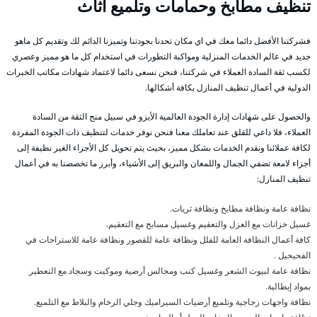
تنظيف مطابخ وحمامات وتلميع اثاث
فشركتنا الأفضل دائما معك في اي مكان تحدنا بجودتنا وتميزنا الدائم لك وتقديم كل ماهو
جديد في عالم الخدمات المنزلية ومواكبة التطورات في استخدام كل ما هو مميز وعصري
لكسب ثقة السادة العملاء في شركتنا، فنحن نسعى دائما لاعتماد شهادات مكاتب الخبرات
الدولية في أعمال تنظيف المنازل بكافة أشكالها.
والحصول على شهادات إدارة الجودة العالمية الأيزو في سبيل منح الثقة من السادة
العملاء، فلا داعي للقلق عند تعاملك معنا فنحن نوفر خدمات لتنظيف ذات الجودة المفردة
لكافة عملائنا ونقدم الخدمات بشكل مميز، بحيث يتم تحويل كل الأجزاء الغير نظيفة إلى
أجزاء لامعة تضفي الجمال واللمعان والبريق إلى الأشياء، وأبرز ما تخصصنا به في أعمال
تنظيف المنازل:
نظافة عامة ونظافة مطابخ ونظافة ثريات.
غسيل خزانات مع العزل والتعقيم وغسيل مسابح مع التعقيم.
كافة أعمال النظافة العامة للفلل ونظافة عامة للقصور ونظافة عامة للاستراحات في
الفحيحيل .
نظافة عامة لبيوت الشعر وغسيل كنب ومجالس أرضية وموكيت وسجاد مع التعطير
بمواد إيطالية.
نظافة واجهات زجاجية وتلميع أرضيات السيراميك وجلي الرخام والبلاط مع التلميع.