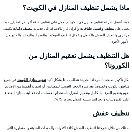
ماذا يشمل تنظيف المنازل في الكويت؟
كوننا أفضل شركة تنظيف منازل في الكويت, نعمل على تنظيف كافة أغراض المنزل, حيث
نعمل على
تنظيف وغسيل طباخات
وأفران غاز, بالاضافة الى خدمات
تنظيف دكتات
تكييف
مركزي, وتنظيف العفش بالكامل واعمال تنظيف الموكيت والسجاد والزجاج والكثير من
الأمور الأخرى.
هل التنظيف يشمل تعقيم المنازل من
الكورونا؟
بكل تأكيد, أصبحت المرحلة الجديدة تتطلب مننا بشكل أكيد
تعقيم منازل الكويت
في جميع
مناطق الكويت وخصوصاً بعد فترة الحجر الصحي للمصابين, أو لحماية أنفسنا من الإصابة,
نقوم بتعقيم الغرف بالكامل وتعقيم المنزل باستخدام معقمات ذات فعالية ممتازة للقضاء
على الفيروسات والجراثيم بنسبة كحول تتجاوز 75%.
تنظيف عفش
نمتلك من خلال شركتنا لتنظيف العفش كافة الأدوات والمعدات الحديثة والمتطورة التي