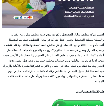
افضل شركة تنظيف منازل الفحيحيل بالكويت نقدم خدمة تنظيف منازل مع الكفالة
والضمان منطقة الفحيحيل ونعتبر أفضل شركة في مجال التنظيف حيث يتم استعمال
أفضل أدوات النظافة وأقوى المساحيق لإزالة البقع المستعصية ولدينا القدرة على تنظيف
وتنظيم المنزل ونتميز في تنظيف الستائر والانتريهات والمفروشات باستخدامنا أفضل
أنواع ماكينات البخار والتجفيف وتنظيف الستائر على الجدران والسجاد على الأرض، حيث
يتوفر لدينا فريق من العاملين ومن جنسيات مختلفة حيث يتم وضعه قبل العمل تحت
اختبار ويتم ملاحظته من حيث الدقة في العمل والالتزام، فشركتنا متميزة بالأمانة والإلتزام
في المعاملة قبل دخول البيت ولدينا عاملين وعاملات تنظيف منازل الفحيحيل ولديهم
صفات تنفرد بالصدق في المواعيد ويقدمون كافة خدماتهم بأسعار مناسبة لكافة فئات
المجتمع.
شركة تنظيف منازل البر