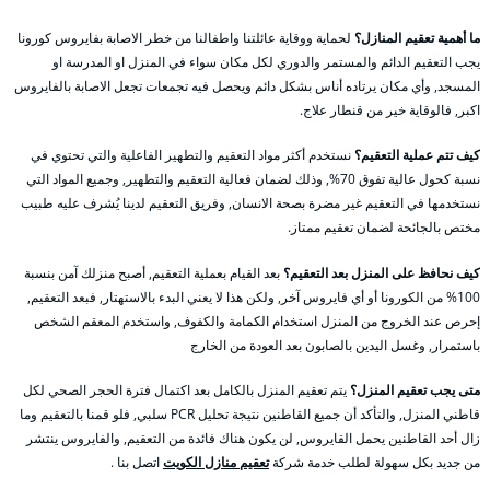
ما أهمية تعقيم المنازل؟
لحماية ووقاية عائلتنا واطفالنا من خطر الاصابة بفايروس كورونا
يجب التعقيم الدائم والمستمر والدوري لكل مكان سواء في المنزل او المدرسة او
المسجد, وأي مكان يرتاده أناس بشكل دائم ويحصل فيه تجمعات تجعل الاصابة بالفايروس
اكبر, فالوقاية خير من قنطار علاج.
كيف تتم عملية التعقيم؟
نستخدم أكثر مواد التعقيم والتطهير الفاعلية والتي تحتوي في
نسبة كحول عالية تفوق 70%, وذلك لضمان فعالية التعقيم والتطهير, وجميع المواد التي
نستخدمها في التعقيم غير مضرة بصحة الانسان, وفريق التعقيم لدينا يُشرف عليه طبيب
مختص بالجائحة لضمان تعقيم ممتاز.
كيف نحافظ على المنزل بعد التعقيم؟
بعد القيام بعملية التعقيم, أصبح منزلك آمن بنسبة
100% من الكورونا أو أي فايروس آخر, ولكن هذا لا يعني البدء بالاستهتار, فبعد التعقيم,
إحرص عند الخروج من المنزل استخدام الكمامة والكفوف, واستخدم المعقم الشخص
باستمرار, وغسل اليدين بالصابون بعد العودة من الخارج
متى يجب تعقيم المنزل؟
يتم تعقيم المنزل بالكامل بعد اكتمال فترة الحجر الصحي لكل
قاطني المنزل, والتأكد أن جميع القاطنين نتيجة تحليل PCR سلبي, فلو قمنا بالتعقيم وما
زال أحد القاطنين يحمل القايروس, لن يكون هناك فائدة من التعقيم, والفايروس ينتشر
من جديد بكل سهولة لطلب خدمة شركة
تعقيم منازل الكويت
اتصل بنا .