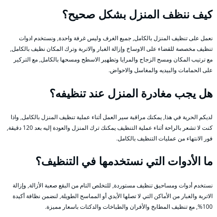
كيف ننظف المنزل بشكل صحيح؟
نعمل على تنظيف المنزل بالكامل, جميع الغرف وليس غرفة واحدة, ونستخدم ادوات
تنظيف مخصصة للقضاء على الاوساخ وإزالة الغبار والاتربة وترك المكان نظيف بالكامل,
مع ترتيب المكان ومسح الزجاج والمرايا وتطهير الاسطح ومسحها بالكامل, مع التركير
على الحمامات والبيديه والمغاسل والاحواض.
هل يجب مغادرة المنزل عند تنظيفه؟
لديكم الحرية في هذا, يمكنك مراقبة سير العمل أثناء عملية تنظيف المنزل بالكامل, واذا
كنت لا تشعر بالراحة أثناء عملية التنظيف يمكنك ترك المنزل والعودة إليه بعد 120 دقيقة,
فور الانتهاء من عمليات التنظيف بالكامل.
ما الأدوات التي نستخدمها في التنظيف؟
نستخدم أدوات ومساحيق تنظيف مستوردة, للتخلص التام من البقع صعبة الأزالة, وإزالة
الاتربة والغبار من الأماكن التي لا تصلها الأيدي أو المماسح الطويلة, لنضمن نظافة أكيدة
100%, مع تنظيف المطابخ والأفران والطباخات والدكتات باسعار مميزة.