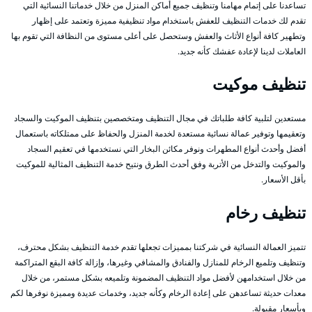
تساعدنا على إتمام مهامنا وتنظيف جميع أماكن المنزل من خلال خدماتنا النسائية التي
تقدم لك خدمات التنظيف للعفش باستخدام مواد تنظيفية مميزة وتعتمد على إظهار
وتطهير كافة أنواع الأثاث والعفش وستحصل على أعلى مستوى من النظافة التي تقوم بها
العاملات لدينا لإعادة عفشك كأنه جديد.
تنظيف موكيت
مستعدين لتلبية كافة طلباتك في مجال التنظيف ومتخصصين بتنظيف الموكيت والسجاد
وتعقيمها وتوفير عمالة نسائية مستعدة لخدمة المنزل والحفاظ على ممتلكاته باستعمال
أفضل وأحدث أنواع المطهرات ونوفر مكائن البخار التي نستخدمها في تعقيم السجاد
والموكيت والتدخل من الأتربة وفق أحدث الطرق ونتيح خدمة التنظيف المثالية للموكيت
بأقل الأسعار.
تنظيف رخام
تتميز العمالة النسائية في شركتنا بمميزات تجعلها تقدم خدمة التنظيف بشكل محترف،
وتنظيف وتلميع الرخام للمنازل والفنادق والمشافي وغيرها، وإزالة كافة البقع المتراكمة
من خلال استخدامهن لأفضل مواد التنظيف المضمونة وتلميعه بشكل مستمر، من خلال
معدات حديثة تساعدهن على إعادة الرخام وكأنه جديد، وخدمات عديدة ومميزة نوفرها لكم
وبأسعار مقبولة.