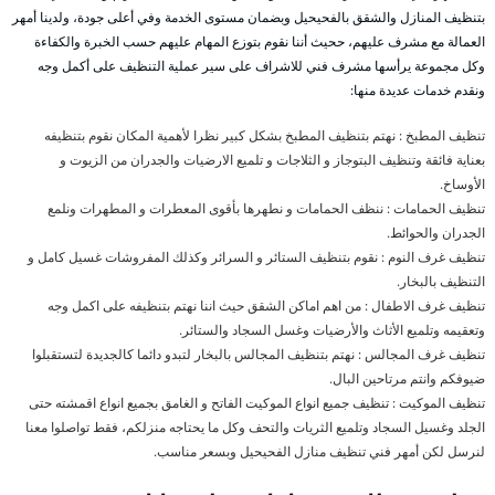
بتنظيف المنازل والشقق بالفحيحيل وبضمان مستوى الخدمة وفي أعلى جودة، ولدينا أمهر
العمالة مع مشرف عليهم، ححيث أننا نقوم بتوزع المهام عليهم حسب الخبرة والكفاءة
وكل مجموعة يرأسها مشرف فني للاشراف على سير عملية التنظيف على أكمل وجه
ونقدم خدمات عديدة منها:
تنظيف المطبخ : نهتم بتنظيف المطبخ بشكل كبير نظرا لأهمية المكان نقوم بتنظيفه
بعناية فائقة وتنظيف البتوجاز و الثلاجات و تلميع الارضيات والجدران من الزيوت و
الأوساخ.
تنظيف الحمامات : ننظف الحمامات و نطهرها بأقوى المعطرات و المطهرات ونلمع
الجدران والحوائط.
تنظيف غرف النوم : نقوم بتنظيف الستائر و السرائر وكذلك المفروشات غسيل كامل و
التنظيف بالبخار.
تنظيف غرف الاطفال : من اهم اماكن الشقق حيث اننا نهتم بتنظيفه على اكمل وجه
وتعقيمه وتلميع الأثاث والأرضيات وغسل السجاد والستائر.
تنظيف غرف المجالس : نهتم بتنظيف المجالس بالبخار لتبدو دائما كالجديدة لتستقبلوا
ضيوفكم وانتم مرتاحين البال.
تنظيف الموكيت : تنظيف جميع انواع الموكيت الفاتح و الغامق بجميع انواع اقمشته حتى
الجلد وغسيل السجاد وتلميع الثريات والتحف وكل ما يحتاجه منزلكم، فقط تواصلوا معنا
لنرسل لكن أمهر فني تنظيف منازل الفحيحيل وبسعر مناسب.