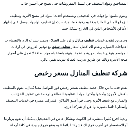
المساحيق ومواد التنظيف في غسيل المفروشات حتى تصبح في أحسن حال.
ونقوم بتلميع الواجهات في الفحيحيل ونستخدم أحدث المواد في مسح الأتربة وتنظيف
الزجاج للمباني العالية بدقة وحرفية لا متناهية، حيث إن تنظيف الواجهات يعمل على إظهار
الأماكن للأشخاص الذين في الخارج بشكل جيد.
وجاهزين لتقديم خدمات
تنظيف منازل
والرد على العملاء ونتميز بسرعة الرد والاهتمام ب
احتياجات العميل، ونقدم لك أفضل اسعار
تنظيف شقق
مع توفير العروض في اوقات
المواسم وتوفير خدمات دورية منتظمة، ونهتم باستخدام مواد نظافة لا تعمل على أضرار
صحة الأسرة وذلك عن طريق تدريب العمالة تدريب تقني عالي.
شركة تنظيف المنازل بسعر رخيص
نقدم خدماتنا من خلال خدمة تنظيف بسعر رخيص فور التواصل معنا كما إننا نقوم بالتنظيف
بأفضل الأجهزة وأحدثها وأكثر المواد التنظيفية الفعالة والرخصة في تنظيف الخزانات
والمنازل مع شفط الأتربة وحتى في أضيق الأماكن، فشركتنا مميزة في خدمات التنظيف
وأسعارنا دائما متميزة بها عن أي شركة أخرى.
ولدينا افرع كثيرا منتشرة في الكويت وبشكل خاص في الفحيحيل يمكنك أن تقوم بزيارتنا
أو الاستفسار عن أقرب فرع لك فشركتنا دائما تقوم بفتح فروع جديدة في كافة أرجاء