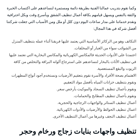
وكما نقوم بتدريب عمالنا الفنية بطريقة دائمة ومستمرة لنساعدهم على اكتساب الخبرة
والثقة بالنفس ويسهل قيامهم بكافة أعمال تنظيف الشقق وبأسرع وقت وبكل احترافية
ونقدم خدماتنا على مدار ساعات اليوم دون كلل أو ملل ومن الأسباب التي جعلت شركتنا
أفضل شركة في هذا المجال:
التكاتف وهو من الركائز الأساسية التي يعتمد عليها فريقنا أثناء عمله بتنظيف المنزل
من الشوائب سواء من الغبار أو المخلفات.
اعتمدنا على الأدوات الحديثة فالمكانس الكهربائية والمكانس البخارية التي نعتمد عليها
في تنظيف الأثاث بالبخار لنساعدهم على استرجاع ألوانه البراقة والتخلص من كافة
الزيوت والبقع المستعصية.
الاهتمام بصحة الأفراد والأسرة نقوم بتعقيم الأرضيات ونستخدم أجود أنواع المطهرات
ونقوم بتنظيف خزانات المياه بأفضل مواد التعقيم.
ونقوم بأعمال تنظيف السجاد والموكيت بأرخص سعر.
ونقوم بأعمال تنظيف المطابخ والحمامات.
أعمال تنظيف الستائر والواجهات الزجاجية والحجرية.
اعمال تنظيف الحوائط والأرضيات والأدوات الكهربائية.
أعمال تنظيف النجف وغيرها من أعمال التنظيف الأخرى.
تنظيف واجهات بنايات زجاج ورخام وحجر