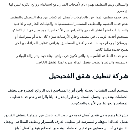
والستائر، ويتم التنظيف بهدوء تام لأصحاب المنازل مع استخدام روائح عكرية ليس لها
أي ضرر.
نوفر خدمة تنظيف المدارس والجامعات بأفضل التركيبات من مواد التنظيف والتعقيم.
نقدم خدمة التعقيم والتنظيف المستمر للمستشفيات والعيادات الخارجية والداخلية
والصيدليات لمنع أنتشار العدوى والأمراض بين الأشخاص الموجودين في تلك الأماكن.
نستخدم أحدث الوسائل في تنظيف وجلي الأرضيات سواء كان بلاك أو سيراميك أو
بورسلان أو رخام حيث نستخدم أفضل المساحيق ونراعي تنظيف الفراغات بها كي
تصبح جديدة مثلما كانت.
نقدم خدمة النظافة التأسيسية والتي تكون في مواقع البناء حيث يتم إزالة البواقي
الاسمنتية والزلط والطوب بفضل عمالة مدربة لهذا الشغل الخاص.
شركة تنظيف شقق الفحيحيل
نستخدم أفضل التقنيات الحديثة وأجود أنواع المساحيق ذلت الروائح العطرة في تنظيف
الحمامات وتعقيمها وغسل السجاد وتعطير ليشعر عميلنا بالراحة ونقدم خدمة تنظيف
المساجد والحوائط من الأتربة والعنكبوت.
فشركتنا متميزة في تقديم أفضل خدمة في بيوت الله، ناهيك عن اهتمامنا بتنظيف الفنادق
بفضل العمالة المؤهلة والمتمرسة في تنظيف الغرف باستمرار وتنظيف المطاعم، وتجعل
الفندق في أحسن مستوى مع تعقيم الحمامات وتعطير المطابخ بتوفير أفضل أنواع