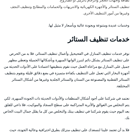
نظافة واجهات الحجر والرخام بالرمل أو الصاروخ.
تنظيف الستائر والأجهزة الكهربائية والانتريهات والحمامات والمطابخ وتنظيف النجف
وغيرها من أمور التنظيف الأخرى.
وخدمات عديدة ومتنوعة وبجودة عالية وبأسعار لا مثيل لها.
خدمات تنظيف الستائر
نوفر خدمات تنظيف المنازل في الفحيحيل وأعمال تنظيف الستائر، فلا بد من الحرص
على تنظيف الستائر بشكل دائم لتبرز الوانها المبهرة وبأشكالها الجميلة وتعطي مظهر
جميل على المنازل مع مراعاة العمل حيث نقوم بتنظيفها اعتمادنا على الأدوات الحديثة من
أجهزة البخار التي تعمل على التنظيف بكفاءة متميزة في بضع دقائق قليلة ونقوم بتنظيف
الستائر القطنية والمصنوعة من الستان والستائر الجلدية وغيرها من أشكال الستائر
المختلفة.
نعتمد في شركتنا على أجود أشكال المنظفات والأدوات الحديثة ذات الجودة المبهرة، لكي
يتم التخلص من العوالق والأتربة المتراكمة على سطح السجاد والموكيت، فلا داعي للقلق
بعد اليوم حيث يقوم شركتنا في تنظيف بيتك والتخلص من كل ما يقلل جمال البيت الخاص
بك.
فلا بد أن تعتمد علينا لنسعدك على تنظيف منزلك بطرق احترافية وعالية الجودة، حيث