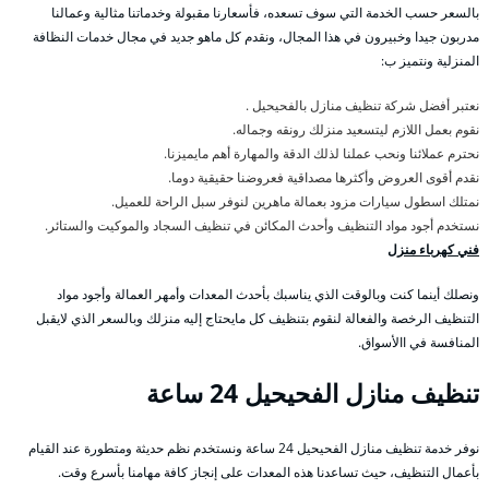
بالسعر حسب الخدمة التي سوف تسعده، فأسعارنا مقبولة وخدماتنا مثالية وعمالنا
مدربون جيدا وخبيرون في هذا المجال، ونقدم كل ماهو جديد في مجال خدمات النظافة
المنزلية ونتميز ب:
نعتبر أفضل شركة تنظيف منازل بالفحيحيل .
نقوم بعمل اللازم ليتسعيد منزلك رونقه وجماله.
نحترم عملائنا ونحب عملنا لذلك الدقة والمهارة أهم مايميزنا.
نقدم أقوى العروض وأكثرها مصداقية فعروضنا حقيقية دوما.
نمتلك اسطول سيارات مزود بعمالة ماهرين لنوفر سبل الراحة للعميل.
نستخدم أجود مواد التنظيف وأحدث المكائن في تنظيف السجاد والموكيت والستائر.
فني كهرباء منزل
ونصلك أينما كنت وبالوقت الذي يناسبك بأحدث المعدات وأمهر العمالة وأجود مواد
التنظيف الرخصة والفعالة لنقوم بتنظيف كل مايحتاج إليه منزلك وبالسعر الذي لايقبل
المنافسة في االأسواق.
تنظيف منازل الفحيحيل 24 ساعة
نوفر خدمة تنظيف منازل الفحيحيل 24 ساعة ونستخدم نظم حديثة ومتطورة عند القيام
بأعمال التنظيف، حيث تساعدنا هذه المعدات على إنجاز كافة مهامنا بأسرع وقت.