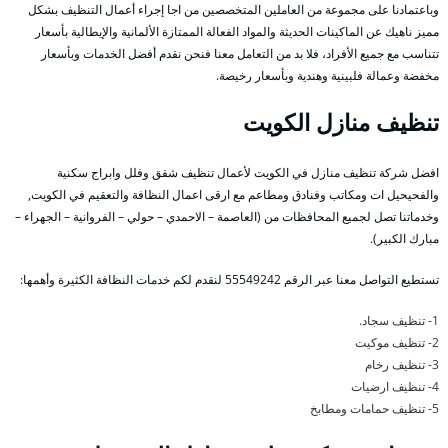
وباعتمادنا على مجموعة من العاملين المتخصصين من اجا إجراء أعمال التنظيف بشكل
مميز ناهيك عن الماكينات الحديثة والمواد الفعالة الممتازة الألمانية والإيطالية بأسعار
تتناسب مع جميع الأفراد، فلا بد من التعامل معنا فنحن نقدم أفضل الخدمات وبأسعار
مخفضة وعمالة فلبينية وهندية وبأسعار رخيصة.
تنظيف منازل الكويت
افضل شركة تنظيف منازل في الكويت لأعمال تنظيف شقق وفلل وابراج سكنية
والفحيحيل ات ومكاتب وفنادق ومطاعم مع ارقى اعمال النظافة والتعقيم في الكويت,
وخدماتنا تصل لجميع المحافظات من (العاصمة – الاحمدي – حولي – الفروانية – الجهراء –
مبارك الكبير).
تستطيع التواصل معنا عبر الرقم 55549242 لنقدم لكم خدمات النظافة الكثيرة وأهمها:
1- تنظيف سجاد.
2- تنظيف موكيت
3- تنظيف رخام
4- تنظيف ارضيات
5- تنظيف حمامات ومطابخ