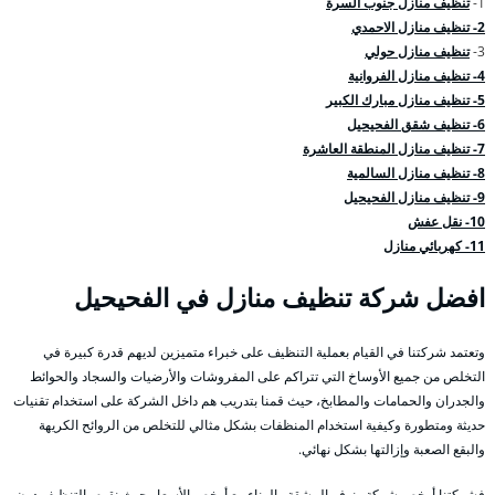
1-
تنظيف منازل جنوب السرة
2- تنظيف منازل الاحمدي
3-
تنظيف منازل حولي
4- تنظيف منازل الفروانية
5- تنظيف منازل مبارك الكبير
6- تنظيف شقق الفحيحيل
7- تنظيف منازل المنطقة العاشرة
8- تنظيف منازل السالمية
9- تنظيف منازل الفحيحيل
10- نقل عفش
11- كهربائي منازل
افضل شركة تنظيف منازل في الفحيحيل
وتعتمد شركتنا في القيام بعملية التنظيف على خبراء متميزين لديهم قدرة كبيرة في
التخلص من جميع الأوساخ التي تتراكم على المفروشات والأرضيات والسجاد والحوائط
والجدران والحمامات والمطابخ، حيث قمنا بتدريب هم داخل الشركة على استخدام تقنيات
حديثة ومتطورة وكيفية استخدام المنظفات بشكل مثالي للتخلص من الروائح الكريهة
والبقع الصعبة وإزالتها بشكل نهائي.
فشركتنا أرخص شركة ونوفر المشقة والهناء مع أرخص الأسعار حيث نقوم بالتنظيف دون