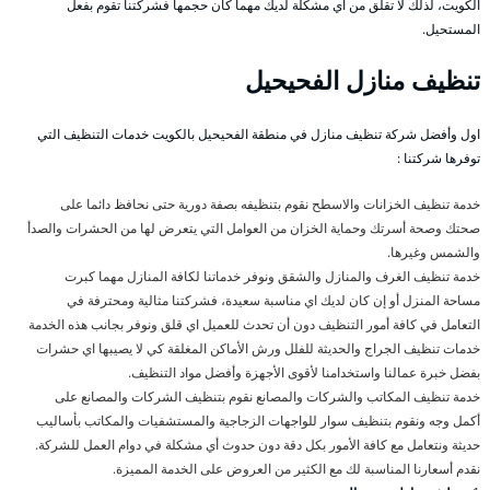
الكويت، لذلك لا تقلق من اي مشكلة لديك مهما كان حجمها فشركتنا تقوم بفعل
المستحيل.
تنظيف منازل الفحيحيل
اول وأفضل شركة تنظيف منازل في منطقة الفحيحيل بالكويت خدمات التنظيف التي
توفرها شركتنا :
خدمة تنظيف الخزانات والاسطح نقوم بتنظيفه بصفة دورية حتى نحافظ دائما على
صحتك وصحة أسرتك وحماية الخزان من العوامل التي يتعرض لها من الحشرات والصدأ
والشمس وغيرها.
خدمة تنظيف الغرف والمنازل والشقق ونوفر خدماتنا لكافة المنازل مهما كبرت
مساحة المنزل أو إن كان لديك اي مناسبة سعيدة، فشركتنا مثالية ومحترفة في
التعامل في كافة أمور التنظيف دون أن تحدث للعميل اي قلق ونوفر بجانب هذه الخدمة
خدمات تنظيف الجراج والحديثة للفلل ورش الأماكن المغلقة كي لا يصيبها اي حشرات
بفضل خبرة عمالنا واستخدامنا لأقوى الأجهزة وأفضل مواد التنظيف.
خدمة تنظيف المكاتب والشركات والمصانع نقوم بتنظيف الشركات والمصانع على
أكمل وجه ونقوم بتنظيف سوار للواجهات الزجاجية والمستشفيات والمكاتب بأساليب
حديثة ونتعامل مع كافة الأمور بكل دقة دون حدوث أي مشكلة في دوام العمل للشركة.
نقدم أسعارنا المناسبة لك مع الكثير من العروض على الخدمة المميزة.