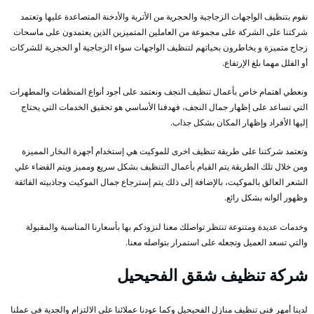
نقوم بتنظيف الواجهات الزجاجية والحجرية من الأتربة والأدخنة المتصاعدة عليها وتعتمد
شركتنا على الشركة على مجموعة من العاملين المتميزين الذين يعتمدون على ماسحات
زجاج متميزة و يخاطرون بحياتهم لتنظيف الواجهات سواء الزجاجية أو الحجرية للشركات
أو الفلل مهما بلغ الإرتفاع.
ونعطي اهتمام خاص بأعمال تنظيف النجف ونعتمد على أجود أنواع المنظفات والمطهرات
التي تساعد على إظهار جمال النجف، فهدفنا الأساسي هو تحقيق الخدمات التي يحتاج
إليها الأفراد وإظهار المكان بشكل جذاب.
وتعتمد شركتنا على طريقة تنظيف اخرى للموكيت هي إستخدام أجهزة البخار المميزة
ومن خلال تلك الطريقة يتم القيام بأعمال التنظيف بشكل سريع ومميز ويتم القضاء علي
الشعر العالق بالموكيت، بالإضافة إلى ذلك يتم إسترجاع جمال الموكيت وجاذبيته الفائقة
وظهور ألوانه بشكل رائع.
وخدمات عديدة ومتنوعة تنتظر تواصلك معنا لنزودكم بها بأسعارنا المناسبة والمقبولة
والتي تسعد العميل وتجعله على استمرار بتواصله معنا.
شركة تنظيف شقق الفحيحيل
لدينا أمهر فني تنظيف منازل الفحيحيل وكما عودنا عملائنا على الالتزام والجدية في عملنا