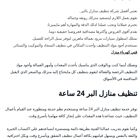
نعتبر أفضل شركة تنظيف منازل بالبر .
نقوم بعمل اللازم ليتسعيد منزلك رونقه وجماله.
نحترم عملائنا ونحب عملنا لذلك الدقة والمهارة أهم مايميزنا.
نقدم أقوى العروض وأكثرها مصداقية فعروضنا حقيقية دوما.
نمتلك اسطول سيارات مزود بعمالة ماهرين لنوفر سبل الراحة للعميل.
نستخدم أجود مواد التنظيف وأحدث المكائن في تنظيف السجاد والموكيت والستائر.
فني كهرباء منزل
ونصلك أينما كنت وبالوقت الذي يناسبك بأحدث المعدات وأمهر العمالة وأجود مواد
التنظيف الرخصة والفعالة لنقوم بتنظيف كل مايحتاج إليه منزلك وبالسعر الذي لايقبل
المنافسة في االأسواق.
تنظيف منازل البر 24 ساعة
نوفر خدمة تنظيف منازل البر 24 ساعة ونستخدم نظم حديثة ومتطورة عند القيام بأعمال
التنظيف، حيث تساعدنا هذه المعدات على إنجاز كافة مهامنا بأسرع وقت.
وكما نقوم بتدريب عمالنا الفنية بطريقة دائمة ومستمرة لنساعدهم على اكتساب الخبرة
والثقة بالنفس ويسهل قيامهم بكافة أعمال تنظيف الشقق وبأسرع وقت وبكل احترافية