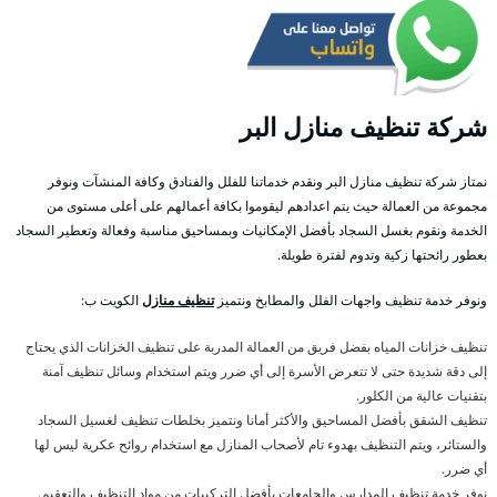
شركة تنظيف منازل البر
نمتاز شركة تنظيف منازل البر ونقدم خدماتنا للفلل والفنادق وكافة المنشآت ونوفر
مجموعة من العمالة حيث يتم اعدادهم ليقوموا بكافة أعمالهم على أعلى مستوى من
الخدمة ونقوم بغسل السجاد بأفضل الإمكانيات وبمساحيق مناسبة وفعالة وتعطير السجاد
بعطور رائحتها زكية وتدوم لفترة طويلة.
ونوفر خدمة تنظيف واجهات الفلل والمطابخ ونتميز
تنظيف منازل
الكويت ب:
تنظيف خزانات المياه بفضل فريق من العمالة المدربة على تنظيف الخزانات الذي يحتاج
إلى دقة شديدة حتى لا تتعرض الأسرة إلى أي ضرر ويتم استخدام وسائل تنظيف آمنة
بتقنيات عالية من الكلور.
تنظيف الشقق بأفضل المساحيق والأكثر أمانا ونتميز بخلطات تنظيف لغسيل السجاد
والستائر، ويتم التنظيف بهدوء تام لأصحاب المنازل مع استخدام روائح عكرية ليس لها
أي ضرر.
نوفر خدمة تنظيف المدارس والجامعات بأفضل التركيبات من مواد التنظيف والتعقيم.