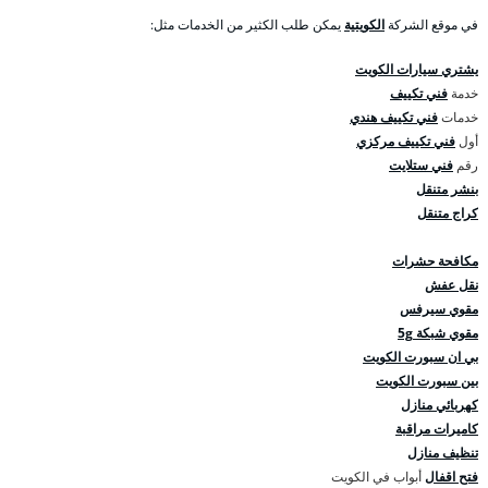
في موقع الشركة
الكويتية
يمكن طلب الكثير من الخدمات مثل:
يشتري سيارات الكويت
خدمة
فني تكييف
خدمات
فني تكييف هندي
أول
فني تكييف مركزي
رقم
فني ستلايت
بنشر متنقل
كراج متنقل
مكافحة حشرات
نقل عفش
مقوي سيرفس
مقوي شبكة 5g
بي ان سبورت الكويت
بين سبورت الكويت
كهربائي منازل
كاميرات مراقبة
تنظيف منازل
فتح اقفال
أبواب في الكويت