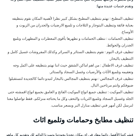
ونقدم خدمات عديدة منها:
تنظيف المطبخ : نهتم بتنظيف المطبخ بشكل كبير نظرا لأهمية المكان نقوم بتنظيفه
بعناية فائقة وتنظيف البتوجاز و الثلاجات و تلميع الارضيات والجدران من الزيوت و
الأوساخ.
تنظيف الحمامات : ننظف الحمامات و نطهرها بأقوى المعطرات و المطهرات ونلمع
الجدران والحوائط.
تنظيف غرف النوم : نقوم بتنظيف الستائر و السرائر وكذلك المفروشات غسيل كامل و
التنظيف بالبخار.
تنظيف غرف الاطفال : من اهم اماكن الشقق حيث اننا نهتم بتنظيفه على اكمل وجه
وتعقيمه وتلميع الأثاث والأرضيات وغسل السجاد والستائر.
تنظيف غرف المجالس : نهتم بتنظيف المجالس بالبخار لتبدو دائما كالجديدة لتستقبلوا
ضيوفكم وانتم مرتاحين البال.
تنظيف الموكيت : تنظيف جميع انواع الموكيت الفاتح و الغامق بجميع انواع اقمشته حتى
الجلد وغسيل السجاد وتلميع الثريات والتحف وكل ما يحتاجه منزلكم، فقط تواصلوا معنا
لنرسل لكن أمهر فني تنظيف منازل البر وبسعر مناسب.
تنظيف مطابخ وحمامات وتلميع اثاث
فشركتنا الأفضل دائما معك في اي مكان تحدنا بجودتنا وتميزنا الدائم لك وتقديم كل ماهو