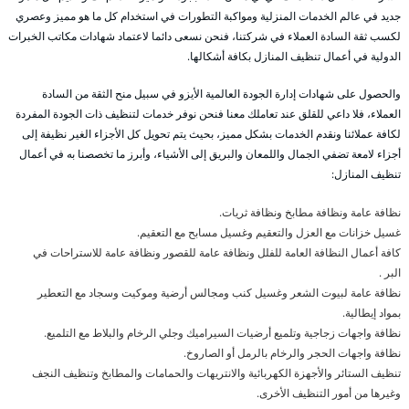
جديد في عالم الخدمات المنزلية ومواكبة التطورات في استخدام كل ما هو مميز وعصري
لكسب ثقة السادة العملاء في شركتنا، فنحن نسعى دائما لاعتماد شهادات مكاتب الخبرات
الدولية في أعمال تنظيف المنازل بكافة أشكالها.
والحصول على شهادات إدارة الجودة العالمية الأيزو في سبيل منح الثقة من السادة
العملاء، فلا داعي للقلق عند تعاملك معنا فنحن نوفر خدمات لتنظيف ذات الجودة المفردة
لكافة عملائنا ونقدم الخدمات بشكل مميز، بحيث يتم تحويل كل الأجزاء الغير نظيفة إلى
أجزاء لامعة تضفي الجمال واللمعان والبريق إلى الأشياء، وأبرز ما تخصصنا به في أعمال
تنظيف المنازل:
نظافة عامة ونظافة مطابخ ونظافة ثريات.
غسيل خزانات مع العزل والتعقيم وغسيل مسابح مع التعقيم.
كافة أعمال النظافة العامة للفلل ونظافة عامة للقصور ونظافة عامة للاستراحات في
البر .
نظافة عامة لبيوت الشعر وغسيل كنب ومجالس أرضية وموكيت وسجاد مع التعطير
بمواد إيطالية.
نظافة واجهات زجاجية وتلميع أرضيات السيراميك وجلي الرخام والبلاط مع التلميع.
نظافة واجهات الحجر والرخام بالرمل أو الصاروخ.
تنظيف الستائر والأجهزة الكهربائية والانتريهات والحمامات والمطابخ وتنظيف النجف
وغيرها من أمور التنظيف الأخرى.