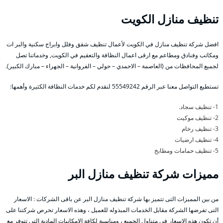
تنظيف منازل الكويت
افضل شركة تنظيف منازل في الكويت لأعمال تنظيف شقق وفلل وابراج سكنية والبر ات
ومكاتب وفنادق ومطاعم مع ارقى اعمال النظافة والتعقيم في الكويت, وخدماتنا تصل
لجميع المحافظات من (العاصمة – الاحمدي – حولي – الفروانية – الجهراء – مبارك الكبير).
تستطيع التواصل معنا عبر الرقم 55549242 لنقدم لكم خدمات النظافة الكثيرة وأهمها:
1- تنظيف سجاد.
2- تنظيف موكيت
3- تنظيف رخام
4- تنظيف ارضيات
5- تنظيف حمامات ومطابخ
مميزات شركة تنظيف منازل البر
من بين المميزات التى تتميز بها شركة تنظيف منازل البر عن باقى الشركات : الاسعار
التى تفرضها الشركة مقابل الخدمات المبذوله للعميل ، وهذه الاسعار تحرص شركتنا على
أن تكون هذه الاسعار فى متناول الجميع ، ومناسبة لكافة الامكانيات المادية التى تتوفر مع