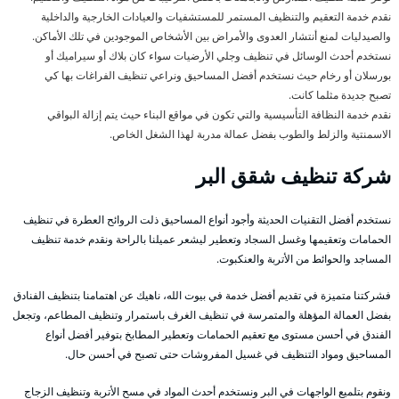
نقدم خدمة التعقيم والتنظيف المستمر للمستشفيات والعيادات الخارجية والداخلية
والصيدليات لمنع أنتشار العدوى والأمراض بين الأشخاص الموجودين في تلك الأماكن.
نستخدم أحدث الوسائل في تنظيف وجلي الأرضيات سواء كان بلاك أو سيراميك أو
بورسلان أو رخام حيث نستخدم أفضل المساحيق ونراعي تنظيف الفراغات بها كي
تصبح جديدة مثلما كانت.
نقدم خدمة النظافة التأسيسية والتي تكون في مواقع البناء حيث يتم إزالة البواقي
الاسمنتية والزلط والطوب بفضل عمالة مدربة لهذا الشغل الخاص.
شركة تنظيف شقق البر
نستخدم أفضل التقنيات الحديثة وأجود أنواع المساحيق ذلت الروائح العطرة في تنظيف
الحمامات وتعقيمها وغسل السجاد وتعطير ليشعر عميلنا بالراحة ونقدم خدمة تنظيف
المساجد والحوائط من الأتربة والعنكبوت.
فشركتنا متميزة في تقديم أفضل خدمة في بيوت الله، ناهيك عن اهتمامنا بتنظيف الفنادق
بفضل العمالة المؤهلة والمتمرسة في تنظيف الغرف باستمرار وتنظيف المطاعم، وتجعل
الفندق في أحسن مستوى مع تعقيم الحمامات وتعطير المطابخ بتوفير أفضل أنواع
المساحيق ومواد التنظيف في غسيل المفروشات حتى تصبح في أحسن حال.
ونقوم بتلميع الواجهات في البر ونستخدم أحدث المواد في مسح الأتربة وتنظيف الزجاج