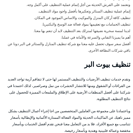
ونعتمد على الفرش الحديثة من أجل إتمام عملية التنظيف على أكمل وجه.
إتمام عملية تنظيف الستائر وتعكيرها بأفضل واجود مواد التنظيف.
تنظيف كافة أركان المنزل والموكيت والاساس الموجود في المكان.
تنظيف الحمامات مع تعقيمها بمواد فعالة ضد الوسخ والبكتيريا.
لدينا لمسة سحرية نضيفها لمنزلك بعد التنظيف لابد أن تنعم بها معنا.
أهم ما يميزنا التفاني والسرعة والأمانة في عملنا.
أفضل سعر سوف تحصل عليه معنا مع شركة تنظيف المنازل والستائر في البر دونا عن
باقي شركات النظافة الأخرى.
تنظيف بيوت البر
ونقدم خدمات تنظيف الأرضيات والتنظيف المستمر لها حتى لا تتفاقم أزمة تواجد العديد
من الفراغات أو الشقوق ومنها للانتشار الحشرات من نمل وصراصير، لذلك اعتمدنا في
شركتنا على أفضل المنظفات الأرضية على الإطلاق والملمعات المميزة للحصول على
نتائج التنظيف المطلوبة.
وباعتمادنا على مجموعة من العاملين المتخصصين من اجا إجراء أعمال التنظيف بشكل
مميز ناهيك عن الماكينات الحديثة والمواد الفعالة الممتازة الألمانية والإيطالية بأسعار
تتناسب مع جميع الأفراد، فلا بد من التعامل معنا فنحن نقدم أفضل الخدمات وبأسعار
مخفضة وعمالة فلبينية وهندية وبأسعار رخيصة.