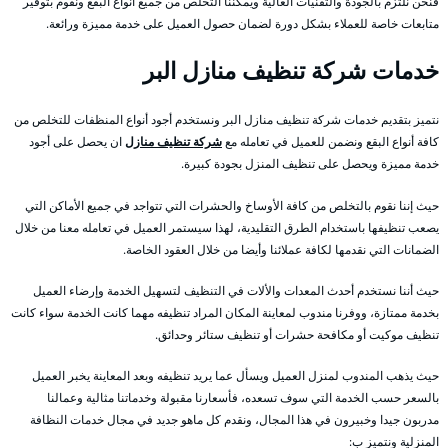
فنحن نلتزم بالجودة والتقنيات العالية ويمكننا التخلص من جميع أنواع البقع ونقوم بتوفير
متابعات خاصة للعملاء بشكل دورة لضمان حصول العميل على خدمة مميزة ورائعة.
خدمات شركة تنظيف منازل البر
نتميز بتقديم خدمات شركة تنظيف منازل البر ونستخدم أجود أنواع المنظفات للتخلص من
كافة أنواع البقع ونضمن للعميل في تعامله مع
شركة تنظيف منازل
ان يحصل على أجود
خدمة مميزة ويحصل على تنظيف المنزل بجودة كبيرة.
حيث إننا نقوم بالتخلص من كافة الأوساخ والحشرات التي تتواجد في جميع الأماكن التي
يصعب تنظيفها باستخدام الطرق التقليدية، لهذا سيستمر العميل في تعامله معنا من خلال
الضمانات التي نقدمها لكافة عملائنا وأيضا من خلال العقود الخاصة.
حيث أننا نستخدم أحدث المعدات والألات في التنظيف لتسهيل الخدمة وإرضاء العميل
بخدمة ممتازة، ووفرنا مندوب لمعاينة المكان المراد تنظيفه مهما كانت الخدمة سواء كانت
تنظيف موكيت أو مكافحة حشرات أو تنظيف ستائر وحدائق.
حيث يذهب المندوب لمنزل العميل ويسأل عما يريد تنظيفه وبعد المعاينة يخبر العميل
بالسعر حسب الخدمة التي سوف تسعده، فأسعارنا مقبولة وخدماتنا مثالية وعمالنا
مدربون جيدا وخبيرون في هذا المجال، ونقدم كل ماهو جديد في مجال خدمات النظافة
المنزلية ونتميز ب: