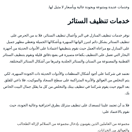
وخدمات عديدة ومتنوعة وبجودة عالية وبأسعار لا مثيل لها.
خدمات تنظيف الستائر
نوفر خدمات تنظيف المنازل في البر وأعمال تنظيف الستائر، فلا بد من الحرص على
تنظيف الستائر بشكل دائم لتبرز الوانها المبهرة وبأشكالها الجميلة وتعطي مظهر جميل
على المنازل مع مراعاة العمل حيث نقوم بتنظيفها اعتمادنا على الأدوات الحديثة من أجهزة
البخار التي تعمل على التنظيف بكفاءة متميزة في بضع دقائق قليلة ونقوم بتنظيف الستائر
القطنية والمصنوعة من الستان والستائر الجلدية وغيرها من أشكال الستائر المختلفة.
نعتمد في شركتنا على أجود أشكال المنظفات والأدوات الحديثة ذات الجودة المبهرة، لكي
يتم التخلص من العوالق والأتربة المتراكمة على سطح السجاد والموكيت، فلا داعي للقلق
بعد اليوم حيث يقوم شركتنا في تنظيف بيتك والتخلص من كل ما يقلل جمال البيت الخاص
بك.
فلا بد أن تعتمد علينا لنسعدك على تنظيف منزلك بطرق احترافية وعالية الجودة، حيث
نقوم بالاعتماد على:
مجموعة من العاملين الذين يقومون بإدخال مجموعة من السلالم لإزالة الطحالب
والعوالق من الخزانات.