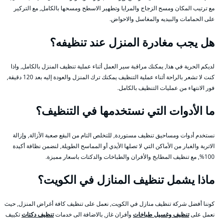
مع ترتيب المكان ومسح الزجاج والمرايا وتطهير الاسطح ومسحها بالكامل, مع التركير
على الحمامات والبيديه والمغاسل والاحواض.
هل يجب مغادرة المنزل عند تنظيفه؟
لديكم الحرية في هذا, يمكنك مراقبة سير العمل أثناء عملية تنظيف المنزل بالكامل, واذا
كنت لا تشعر بالراحة أثناء عملية التنظيف يمكنك ترك المنزل والعودة إليه بعد 120 دقيقة,
فور الانتهاء من عمليات التنظيف بالكامل.
ما الأدوات التي نستخدمها في التنظيف؟
نستخدم أدوات ومساحيق تنظيف مستوردة, للتخلص التام من البقع صعبة الأزالة, وإزالة
الاتربة والغبار من الأماكن التي لا تصلها الأيدي أو المماسح الطويلة, لنضمن نظافة أكيدة
100%, مع تنظيف المطابخ والأفران والطباخات والدكتات باسعار مميزة.
ماذا يشمل تنظيف المنازل في الكويت؟
كوننا أفضل شركة تنظيف منازل في الكويت, نعمل على تنظيف كافة أغراض المنزل, حيث
نعمل على
تنظيف وغسيل طباخات
وأفران غاز, بالاضافة الى خدمات
تنظيف دكتات
تكييف