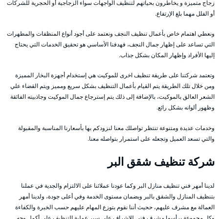
زجاج متميزة و يخاطرون بحياتهم لتنظيف الواجهات سواء الزجاجية أو الحجرية للشركات
أو الفلل مهما بلغ الإرتفاع.
ونعطي اهتمام خاص بأعمال تنظيف النجف ونعتمد على أجود أنواع المنظفات والمطهرات
التي تساعد على إظهار جمال النجف، فهدفنا الأساسي هو تحقيق الخدمات التي يحتاج
إليها الأفراد وإظهار المكان بشكل جذاب.
وتعتمد شركتنا على طريقة تنظيف اخرى للموكيت هي إستخدام أجهزة البخار المميزة
ومن خلال تلك الطريقة يتم القيام بأعمال التنظيف بشكل سريع ومميز ويتم القضاء علي
الشعر العالق بالموكيت، بالإضافة إلى ذلك يتم إسترجاع جمال الموكيت وجاذبيته الفائقة
وظهور ألوانه بشكل رائع.
وخدمات عديدة ومتنوعة تنتظر تواصلك معنا لنزودكم بها بأسعارنا المناسبة والمقبولة
والتي تسعد العميل وتجعله على استمرار بتواصله معنا.
شركة تنظيف شقق البر
لدينا أمهر فني تنظيف منازل البر وكما عودنا عملائنا على الالتزام والجدية في عملنا
بتنظيف المنازل والشقق بالبر وبضمان مستوى الخدمة وفي أعلى جودة، ولدينا أمهر
العمالة مع مشرف عليهم، ححيث أننا نقوم بتوزع المهام عليهم حسب الخبرة والكفاءة
وكل مجموعة يرأسها مشرف فني للاشراف على سير عملية التنظيف على أكمل وجه