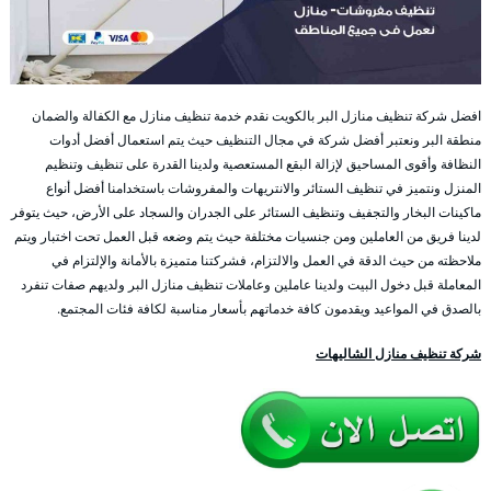
افضل شركة تنظيف منازل البر بالكويت نقدم خدمة تنظيف منازل مع الكفالة والضمان
منطقة البر ونعتبر أفضل شركة في مجال التنظيف حيث يتم استعمال أفضل أدوات
النظافة وأقوى المساحيق لإزالة البقع المستعصية ولدينا القدرة على تنظيف وتنظيم
المنزل ونتميز في تنظيف الستائر والانتريهات والمفروشات باستخدامنا أفضل أنواع
ماكينات البخار والتجفيف وتنظيف الستائر على الجدران والسجاد على الأرض، حيث يتوفر
لدينا فريق من العاملين ومن جنسيات مختلفة حيث يتم وضعه قبل العمل تحت اختبار ويتم
ملاحظته من حيث الدقة في العمل والالتزام، فشركتنا متميزة بالأمانة والإلتزام في
المعاملة قبل دخول البيت ولدينا عاملين وعاملات تنظيف منازل البر ولديهم صفات تنفرد
بالصدق في المواعيد ويقدمون كافة خدماتهم بأسعار مناسبة لكافة فئات المجتمع.
شركة تنظيف منازل الشاليهات