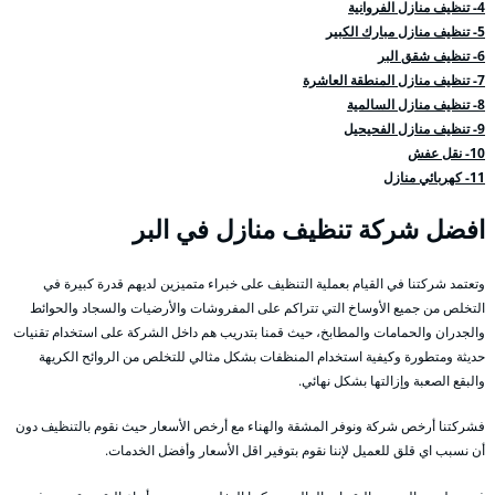
4- تنظيف منازل الفروانية
5- تنظيف منازل مبارك الكبير
6- تنظيف شقق البر
7- تنظيف منازل المنطقة العاشرة
8- تنظيف منازل السالمية
9- تنظيف منازل الفحيحيل
10- نقل عفش
11- كهربائي منازل
افضل شركة تنظيف منازل في البر
وتعتمد شركتنا في القيام بعملية التنظيف على خبراء متميزين لديهم قدرة كبيرة في
التخلص من جميع الأوساخ التي تتراكم على المفروشات والأرضيات والسجاد والحوائط
والجدران والحمامات والمطابخ، حيث قمنا بتدريب هم داخل الشركة على استخدام تقنيات
حديثة ومتطورة وكيفية استخدام المنظفات بشكل مثالي للتخلص من الروائح الكريهة
والبقع الصعبة وإزالتها بشكل نهائي.
فشركتنا أرخص شركة ونوفر المشقة والهناء مع أرخص الأسعار حيث نقوم بالتنظيف دون
أن نسبب اي قلق للعميل لإننا نقوم بتوفير اقل الأسعار وأفضل الخدمات.