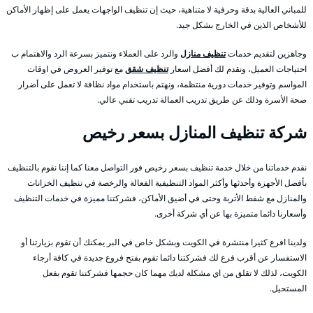
للمباني العالية بدقة وحرفية لا متناهية، حيث إن تنظيف الواجهات يعمل على إظهار الأماكن
للأشخاص الذين في الخارج بشكل جيد.
وجاهزين لتقديم خدمات
تنظيف منازل
والرد على العملاء ونتميز بسرعة الرد والاهتمام ب
احتياجات العميل، ونقدم لك أفضل اسعار
تنظيف شقق
مع توفير العروض في اوقات
المواسم وتوفير خدمات دورية منتظمة، ونهتم باستخدام مواد نظافة لا تعمل على أضرار
صحة الأسرة وذلك عن طريق تدريب العمالة تدريب تقني عالي.
شركة تنظيف المنازل بسعر رخيص
نقدم خدماتنا من خلال خدمة تنظيف بسعر رخيص فور التواصل معنا كما إننا نقوم بالتنظيف
بأفضل الأجهزة وأحدثها وأكثر المواد التنظيفية الفعالة والرخصة في تنظيف الخزانات
والمنازل مع شفط الأتربة وحتى في أضيق الأماكن، فشركتنا مميزة في خدمات التنظيف
وأسعارنا دائما متميزة بها عن أي شركة أخرى.
ولدينا افرع كثيرا منتشرة في الكويت وبشكل خاص في البر يمكنك أن تقوم بزيارتنا أو
الاستفسار عن أقرب فرع لك فشركتنا دائما تقوم بفتح فروع جديدة في كافة أرجاء
الكويت، لذلك لا تقلق من اي مشكلة لديك مهما كان حجمها فشركتنا تقوم بفعل
المستحيل.