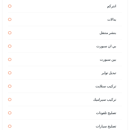
انتركم
بدالات
بنشر متنقل
بي ان سبورت
بين سبورت
تبديل تواير
تركيب ستلايت
تركيب سيراميك
تصليح تلفونات
تصليح سيارات