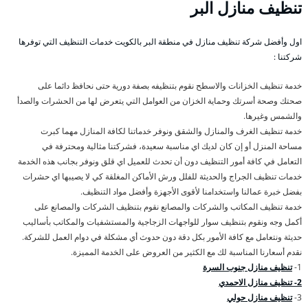
تنظيف منازل البر
اول وأفضل شركة تنظيف منازل في منطقة البر بالكويت خدمات التنظيف التي توفرها
شركتنا :
خدمة تنظيف الخزانات والاسطح نقوم بتنظيفه بصفة دورية حتى نحافظ دائما على
صحتك وصحة أسرتك وحماية الخزان من العوامل التي يتعرض لها من الحشرات والصدأ
والشمس وغيرها.
خدمة تنظيف الغرف والمنازل والشقق ونوفر خدماتنا لكافة المنازل مهما كبرت
مساحة المنزل أو إن كان لديك اي مناسبة سعيدة، فشركتنا مثالية ومحترفة في
التعامل في كافة أمور التنظيف دون أن تحدث للعميل اي قلق ونوفر بجانب هذه الخدمة
خدمات تنظيف الجراج والحديثة للفلل ورش الأماكن المغلقة كي لا يصيبها اي حشرات
بفضل خبرة عمالنا واستخدامنا لأقوى الأجهزة وأفضل مواد التنظيف.
خدمة تنظيف المكاتب والشركات والمصانع نقوم بتنظيف الشركات والمصانع على
أكمل وجه ونقوم بتنظيف سوار للواجهات الزجاجية والمستشفيات والمكاتب بأساليب
حديثة ونتعامل مع كافة الأمور بكل دقة دون حدوث أي مشكلة في دوام العمل للشركة.
نقدم أسعارنا المناسبة لك مع الكثير من العروض على الخدمة المميزة.
1-
تنظيف منازل جنوب السرة
2- تنظيف منازل الاحمدي
3-
تنظيف منازل حولي