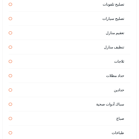
تصليح تلفونات
تصليح سيارات
تعقيم منازل
تنظيف منازل
ثلاجات
حداد مظلات
حدادين
سباك أدوات صحية
صباغ
طباخات