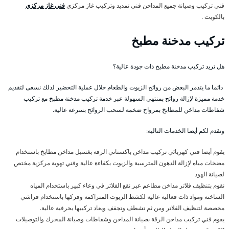
فني تركيب وصيانة جميع المداخن فني تمديد وتركيب غاز مركزي
فني غاز مركزي
بالكويت .
تركيب مدخنة مطبخ
هل تريد تركيب مدخنة مطبخ ذات جودة عالية؟
دائما ما يتذمر البعض من روائح الزيوت والطعام خلال عملية التحضير لذلك نسعى لتقديم
خدمة مميزة لإزالة روائح بمنتهى السهولة عبر خدمة تركيب مدخنة مطبخ مع تركيب
شفاطات مداخن للمطابخ بمرواح ضخمة لسحب الروائح بسرعة عالية.
ونقدم لكم أيضا الخدمات التالية:
يقوم أيضا فني كهربائي تركيب مداخن باكستاني الرقة بغسيل مداخن مطابخ باستخدام
مضخات مياه لإزالة الدهون المترسبة والزيوت بكفاءة عالية وفني تهوية مركزية مختص
لصيانة الهود
نقوم بتنظيف فلاتر مداخن مطاعم عبر نقع الفلاتر في وعاء كبير باستخدام المياه
الساخنة ومواد ذات فعالية عالية لكشط الزيوت المتراكمة وفركها باستخدام فراشي
مخصصة لتنظيف الفلاتر ومن ثم تشطف وتجفف ويعاد تركيبها بحرفية عالية.
يقوم فني تركيب مداخن الرقة بصيانة المداخن وشفاطات وصيانة المحرك والتوصيلات