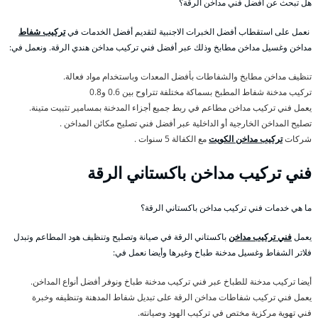
هل تبحث عن أفضل فني مداخن الرقة؟
نعمل على استقطاب أفضل الخبرات الاجنبية لتقديم أفضل الخدمات في
تركيب شفاط
مداخن وغسيل مداخن مطابخ وذلك عبر أفضل فني تركيب مداخن هندي الرقة. ونعمل في:
تنظيف مداخن مطابخ والشفاطات بأفضل المعدات وباستخدام مواد فعالة.
تركيب مدخنة شفاط المطبخ بسماكة مختلفة تتراوح بين 0.6 و0.8
يعمل فني تركيب مداخن مطاعم في ربط جميع أجزاء المدخنة بمسامير تثبيت متينة.
تصليح المداخن الخارجية أو الداخلية عبر أفضل فني تصليح مكائن المداخن .
شركات
تركيب مداخن الكويت
مع الكفالة 5 سنوات .
فني تركيب مداخن باكستاني الرقة
ما هي خدمات فني تركيب مداخن باكستاني الرقة؟
يعمل
فني تركيب مداخن
باكستاني الرقة في صيانة وتصليح وتنظيف هود المطاعم وتبدل
فلاتر الشفاط وغسيل مدخنة طباخ وغيرها وأيضا نعمل في:
أيضا تركيب مدخنة للطباخ عبر فني تركيب مدخنة طباخ ونوفر أفضل أنواع المداخن.
يعمل فني تركيب شفاطات مداخن الرقة على تبديل شفاط المدهنة وتنظيفه وخبرة
فني تهوية مركزية مختص في تركيب الهود وصيانته.