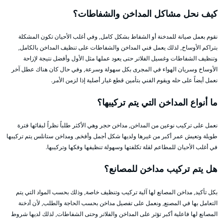
كيف نحل مشاكل المداخن والشفاطات؟
نقوم بعمل صيانة للمدخنة أو الشفاط بشكل كامل, وفي أغلب الأحيان تكون المشكلة
بتراكم الأوساخ, لذلك يعمل فني المداخن والشفاطات على تنظيف المداخن بالكامل,
وتنظيف الشفاطات وغسيل الفلاتر حتى يعود عملها مثل الأول وأفضل نتيجة لإزاحة
الأوساخ وسريان الهواء في المجرى بكل سهولة وسرعة, وفي حال كان هناك عطل آخر
نعمل أيضاً على حله ويقوم الفني بتأمين قطع غيار أصلية إذا لزمن الأمر.
ما أنواع المداخن التي يتم تركيبها؟
نعمل على تركيب نوعين من المداخن, مداخن حجر وهي الأكثر طلباً نظراً لبقائها فترة
طويلة وتعيش عمر أكبر من غيرها ولديها شكل أجمل وأفخم, ومداخن ستانلس يتم تركيبها
في أغلب الأحيان للمطاعم لقلة تكلفتها وسهولة تنظيفها وفكها وتركيبها.
هل يتم تركيب مداخن للمصانع؟
بكل تأكيد, مداخن المصانع لها آلية تركيب وتنظيف خاصة, وذلك بحسب المواد التي يتم
التعامل بها في المصنع, ونعمل على تفصيل مداخن بحسب الحاجة والطلب, لأن أدخنة
المصانع لها فاعلية أكبر تؤثر على المداخن والفلاتر وحتى الشفاطات, لذلك لديها شروط