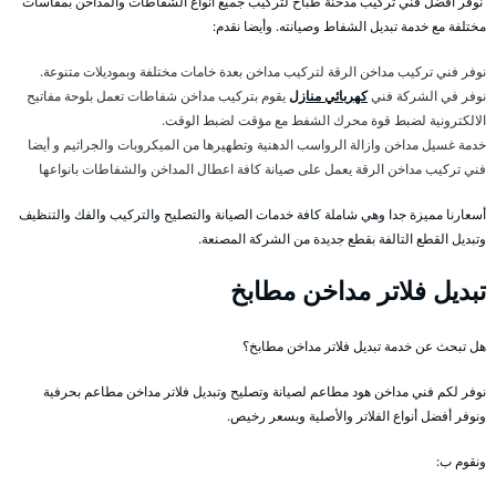
نوفر أفضل فني تركيب مدخنة طباخ لتركيب جميع أنواع الشفاطات والمداخن بمقاسات
مختلفة مع خدمة تبديل الشفاط وصيانته. وأيضا نقدم:
نوفر فني تركيب مداخن الرقة لتركيب مداخن بعدة خامات مختلفة وبموديلات متنوعة.
نوفر في الشركة فني
كهربائي منازل
يقوم بتركيب مداخن شفاطات تعمل بلوحة مفاتيح
الالكترونية لضبط قوة محرك الشفط مع مؤقت لضبط الوقت.
خدمة غسيل مداخن وازالة الرواسب الدهنية وتطهيرها من الميكروبات والجراثيم و أيضا
فني تركيب مداخن الرقة يعمل على صيانة كافة اعطال المداخن والشفاطات بانواعها
أسعارنا مميزة جدا وهي شاملة كافة خدمات الصيانة والتصليح والتركيب والفك والتنظيف
وتبديل القطع التالفة بقطع جديدة من الشركة المصنعة.
تبديل فلاتر مداخن مطابخ
هل تبحث عن خدمة تبديل فلاتر مداخن مطابخ؟
نوفر لكم فني مداخن هود مطاعم لصيانة وتصليح وتبديل فلاتر مداخن مطاعم بحرفية
ونوفر أفضل أنواع الفلاتر والأصلية وبسعر رخيص.
ونقوم ب: