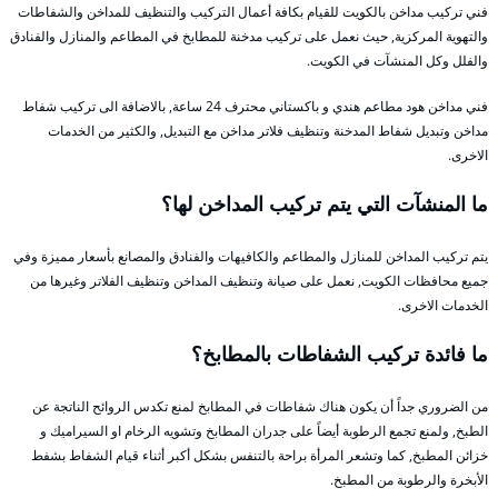
فني تركيب مداخن بالكويت للقيام بكافة أعمال التركيب والتنظيف للمداخن والشفاطات
والتهوية المركزية, حيث نعمل على تركيب مدخنة للمطابخ في المطاعم والمنازل والفنادق
والفلل وكل المنشآت في الكويت.
فني مداخن هود مطاعم هندي و باكستاني محترف 24 ساعة, بالاضافة الى تركيب شفاط
مداخن وتبديل شفاط المدخنة وتنظيف فلاتر مداخن مع التبديل, والكثير من الخدمات
الاخرى.
ما المنشآت التي يتم تركيب المداخن لها؟
يتم تركيب المداخن للمنازل والمطاعم والكافيهات والفنادق والمصانع بأسعار مميزة وفي
جميع محافظات الكويت, نعمل على صيانة وتنظيف المداخن وتنظيف الفلاتر وغيرها من
الخدمات الاخرى.
ما فائدة تركيب الشفاطات بالمطابخ؟
من الضروري جداً أن يكون هناك شفاطات في المطابخ لمنع تكدس الروائح الناتجة عن
الطبخ, ولمنع تجمع الرطوبة أيضاً على جدران المطابخ وتشويه الرخام او السيراميك و
خزائن المطبخ, كما وتشعر المرأة براحة بالتنفس بشكل أكبر أثناء قيام الشفاط بشفط
الأبخرة والرطوبة من المطبخ.