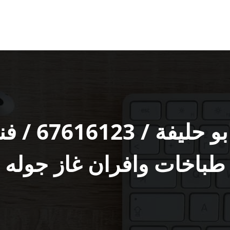
تصليح طباخا
طباخات وافران غاز جوله