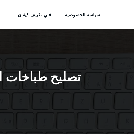
الكويتية
لتجاوز
خدمات وظائف بالكويت
لى
سياسة الخصوصية
فني تكييف كيفان
لمحتوى