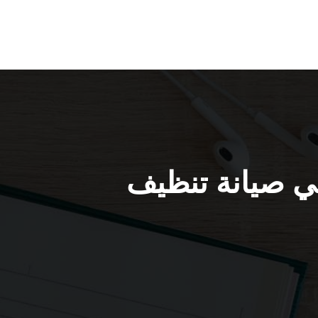
ت ابو حليفة / 67616123 / فني صيانة تنظيف