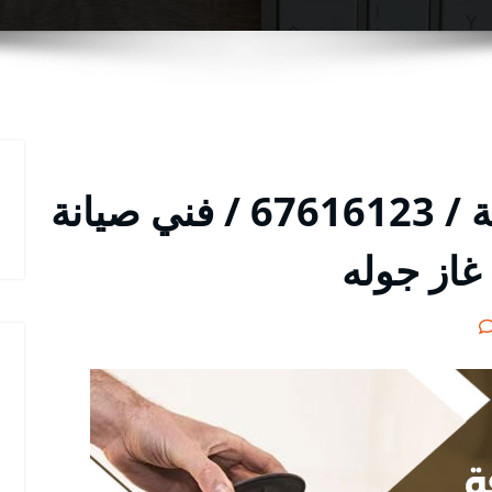
تصليح طباخات ابو حليفة / 67616123 / فني صيانة
غاز جوله