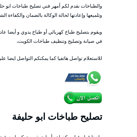
والطباخات نقدم لكم أمهر فني تصليح طباخات ابو حل
وتلميعها وإعادتها لحالة الوكالة بالضمان والكفاءة الش
ويقوم بتصليح طباخ كهربائي أو طباخ يدوي و أيضا عا
في صيانة وتصليح وتنظيف طباخات الكويت،
للاستعلام تواصل هاتفيا كما يمكنكم التواصل ايضا عل
تصليح طباخات ابو حليفة
ولدينا قطع غيار مكفولة وأصلية يقوم بتركيبها بحرفية 