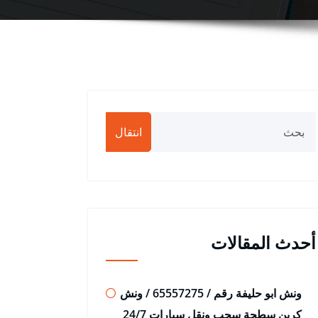
انتقال
أحدث المقالات
ونش ابو حليفة رقم / 65557275 / ونش
كرين سطحة سحب ونقل سيارات 24/7