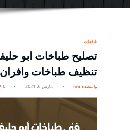
طباخات
تنظيف طباخات وافران 
بواسطة rwan
مارس 6, 2021
0